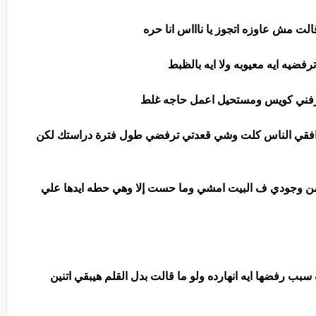
 مش عاوزه اتجوز يا ناااس انا حره
ضيه ايه معيوبه ولا ايه بالظبط
ي عارفني كويس ومستحيل اعمل حاجه غلط
افقي الناس كلت وشي قعدتي ترفضي طول فترة دراستك لكن
 من وجودي ف البيت امشي وما حست إلا وهي حطه ايدها علي
سبب رفضها ايه انهارده ولو ما قالت بدل القلم هيبقي اتنين