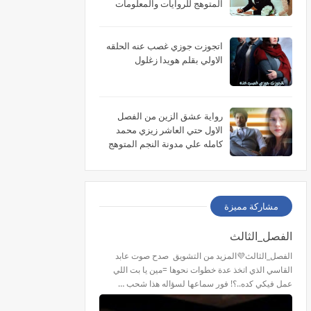
المتوهج للروايات والمعلومات
اتجوزت جوزي غصب عنه الحلقه
الاولي بقلم هويدا زغلول
رواية عشق الزين من الفصل
الاول حتي العاشر زيزي محمد
كامله علي مدونة النجم المتوهج
للروايات
مشاركة مميزة
الفصل_الثالث
الفصل_الثالث💜المزيد من التشويق صدح صوت عابد
القاسي الذي اتخذ عدة خطوات نحوها =مين يا بت اللي
عمل فيكي كده..؟! فور سماعها لسؤاله هذا شحب …