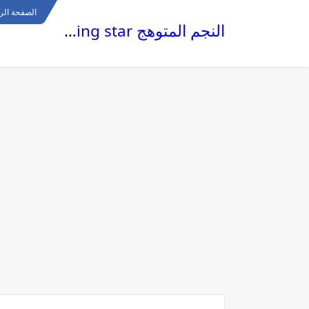
الصفحة الر
النجم المتوهج The glowing star