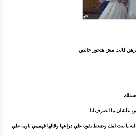
وبزهق قالت مش هتجوز خالص
حسنلك
س علشان ما اتصرف انا
ه يا بنت امك وضغط بقوه علي دراعها وقالها فهميني ناويه علي