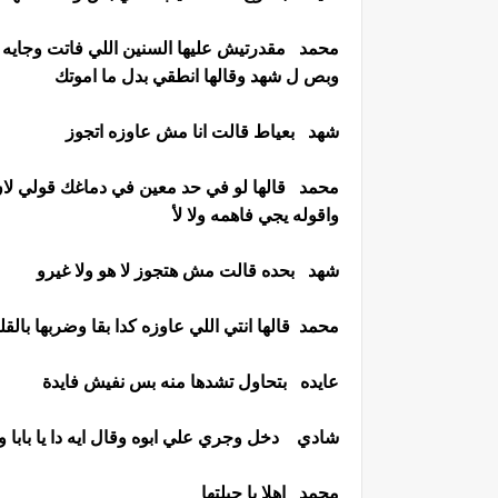
محمد مقدرتيش عليها السنين اللي فاتت وجايه د
وبص ل شهد وقالها انطقي بدل ما اموتك
شهد بعياط قالت انا مش عاوزه اتجوز
محمد قالها لو في حد معين في دماغك قولي لان 
واقوله يجي فاهمه ولا لأ
شهد بحده قالت مش هتجوز لا هو ولا غيرو
محمد قالها انتي اللي عاوزه كدا بقا وضربها بالق
عايده بتحاول تشدها منه بس نفيش فايدة
شادي دخل وجري علي ابوه وقال ايه دا يا بابا وبي
محمد اهلا يا حيلتها