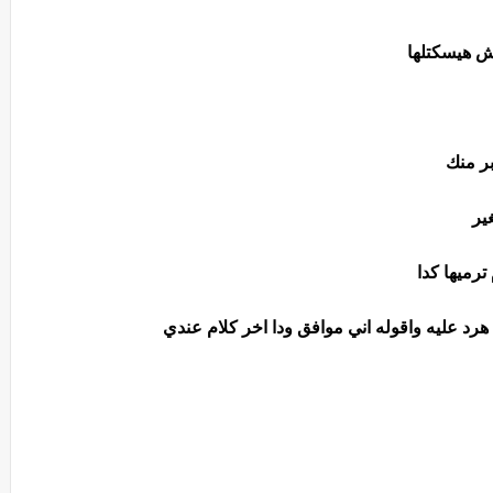
ش هيسكتلها
بر منك
ير
رميها كدا
هرد عليه واقوله اني موافق ودا اخر كلام عندي