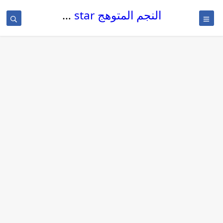
النجم المتوهج The glowing star