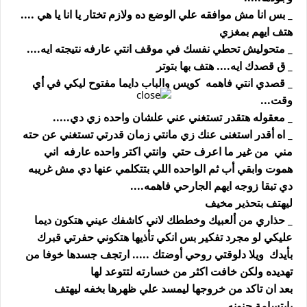
_ بس انا مش موافقه علي الوضع ده ولازم تختار يا انا يا هي ....
هتف ايهم بمغزي
_ متحوليش تحطي نفسك في موقف انتي عارفه نتيجته ايه....
_ ق قصدك ايه.... هتف بها بتوتر
_ قصدي انتي فاهمه كويس والباب دايما مفتوح ليكي في أي
وقت...
_ معقوله هتقدر تستغني عني علشان واحده زي دي.....
_ اه أقدر استغنى عنك زي مانتي زمان قدرتي تستغني عن حته
مني من غير ما اعرف حتي وانتي اكتر واحده عارفه اني
هموت وابقي أب ثم الواحده اللي بتتكلمي عنها دي مش غريبه
دي تبقا زوجه ايهم الجارحي فاهمه....
ليهتف بتحذير مخيف
_ حذاري من ألعبيك وخططك لاني كاشفك عيني هتكون ديما
عليكي لو مجرد تفكير بس انكي تأذيها هتكوني حفرتي قبرك
بأيدك ويلا دلوقتي روحي أوضتك ..... ارتجف جسدها خوفا من
تهديده ولكن خافت اكثر من خسارته لتتوعد لها
بعد ان تاكد من خروجها ليمسد علي ظهرها بخفه ليهتف
بإبتسامة حنونه