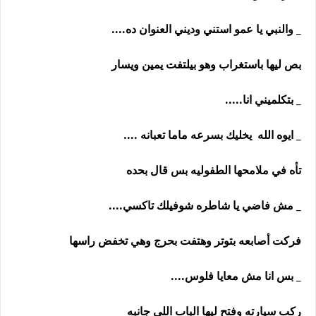
_ والنبي يا عمو استني وديني العنوان ده....
بص ليها باستغراب وهو بيلتفت يمين ويسار
_ بتكلميني انا.....
_ ايوه الله يخليك بسرعه ماما تعبانه ....
تأه في ملامحها الطفوليه بس قال بحده
_ مش فاضي يا شاطره شوفيلك تاكسي....
فركت أصابعه بتوتر وهتفت بحرج وهي تخفض راسها
_ بس انا مش معايا فلوس....
ركب سيارته وفتح ليها الباب اللي جانبه