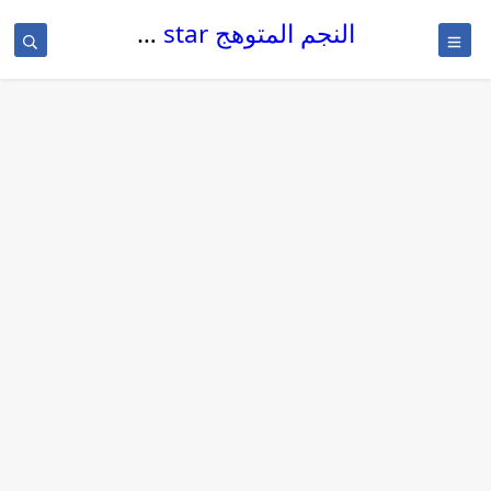
النجم المتوهج The glowing star