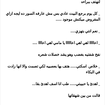
لتهتف ببراءه
_ كل يوم برجع البيت عادي بس مش عارفه السور ده ايجه ازاي
المفروض ميكنش موجود .....
_ نعم انتي بتهزي....
_ اعااااا اهي اهي اعاااااا يا مامي اهي اعاااا ....
نفخ شفتيه بغضب وهو يشد خصلات شعره
_ خلاص اسكتي..... هتف بها بعصبيه لكي تصمت والا انها زادت
في البكاء
_ اهدئ يا حبيبتي..... طب انا اسف اهدئ بقا...
قالت من بين شهقاتها