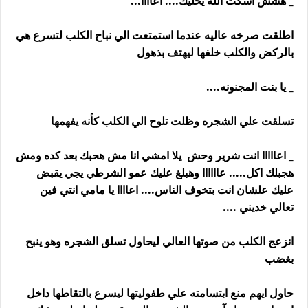
_ هشش اسكت الله يخليك.... اعاااا...
اطلقت صرخه عاليه عندما استمتعت الي نباح الكلب لتسرع هي
بالركض والكلب خلفها ليهتف بذهول
_ يا بنت المجنونه....
تسلقت علي الشجره وظلت تلوح الي الكلب كأنه يفهمها
_ اعااااا انت شرير وحش يلا امشي انا مش هحبك بعد كده ومش
هجبلك اكل..... عاااااا وهبلغ عليك عمو الشرطي يجي يقبض
عليك علشان انت بتخوف الناس.... اعاااا يا مامي انتي فين
تعالي خديني ....
انزعج الكلب من صوتها العالي ليحاول تسلق الشجره وهو ينبح
بغضب
حاول ايهم منع ابتسامته علي طفوليتها ليسرع بالتقاطها داخل