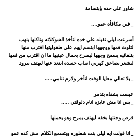
شاور علي خده بإبتسامة
_ فين مكافأة عمو....
أسرعت ليلي تقبله علي خده لتأخذ الشوكلاته وتاكلها بنهب
لتلوث فمها ووجهها ابتسم ايهم علي طفوليتها اقترب منها
بتلقائيه يسمح وجهها ليسرح بجمال عينيها ما ان اقترب من فمها
ليشعر بصاعق كهربي اصاب جسده ابتعد عنها ليهتف ببرود
_ يلا تعالي معايا الوقت اتأخر ولازم تنامي.....
عبست بشفاه بتذمر
_ بس انا مش عايزه انام دلوقتي .....
قرص وجنتها بخفه ليهتف بمرح وهو يحملها
_ انا قولت ايه ليلي بنت شطوره وبتسمع الكلام مش كده عمو