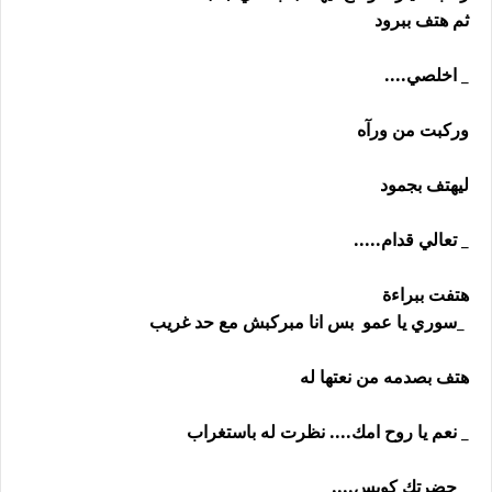
ثم هتف ببرود
_ اخلصي....
وركبت من ورآه
ليهتف بجمود
_ تعالي قدام.....
هتفت ببراءة
_سوري يا عمو بس انا مبركبش مع حد غريب
هتف بصدمه من نعتها له
_ نعم يا روح امك.... نظرت له باستغراب
_ حضرتك كويس....