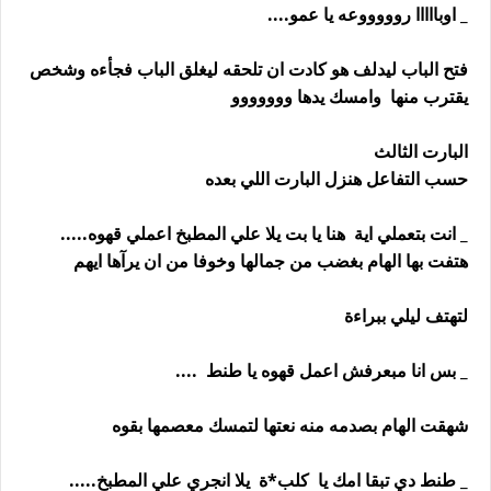
_ اوبااااا روووووعه يا عمو....
فتح الباب ليدلف هو كادت ان تلحقه ليغلق الباب فجأءه وشخص
يقترب منها وامسك يدها ووووووو
البارت الثالث
حسب التفاعل هنزل البارت اللي بعده
_ انت بتعملي اية هنا يا بت يلا علي المطبخ اعملي قهوه.....
هتفت بها الهام بغضب من جمالها وخوفا من ان يرآها ايهم
لتهتف ليلي ببراءة
_ بس انا مبعرفش اعمل قهوه يا طنط ....
شهقت الهام بصدمه منه نعتها لتمسك معصمها بقوه
_ طنط دي تبقا امك يا كلب*ة يلا انجري علي المطبخ.....