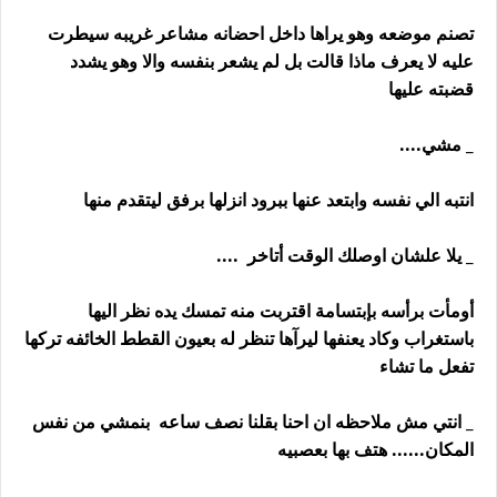
تصنم موضعه وهو يراها داخل احضانه مشاعر غريبه سيطرت
عليه لا يعرف ماذا قالت بل لم يشعر بنفسه والا وهو يشدد
قضبته عليها
_ مشي....
انتبه الي نفسه وابتعد عنها ببرود انزلها برفق ليتقدم منها
_ يلا علشان اوصلك الوقت أتاخر ....
أومأت برأسه بإبتسامة اقتربت منه تمسك يده نظر اليها
باستغراب وكاد يعنفها ليرآها تنظر له بعيون القطط الخائفه تركها
تفعل ما تشاء
_ انتي مش ملاحظه ان احنا بقلنا نصف ساعه بنمشي من نفس
المكان...... هتف بها بعصبيه