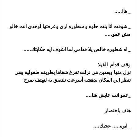
_ هاا.....
_ شوفت انا بنت حلوه و شطوره ازي وعرفتها لوحدي انت خالو
مش عمو.....
_ اه شطوره خالص يلا قدامي لما اشوف ايه حكايتك.....
وقف قدام الفيلا
نزل منها وبعدين هي نزلت تفرغ شفاها بطريقه طفوليه وهي
تنظر الي المكان بدهشه أسرعت تلتصق به لتهتف بمرح
_عمو انت عايش هنا....
هتف باختصار
_ ايوه..... عجبك....