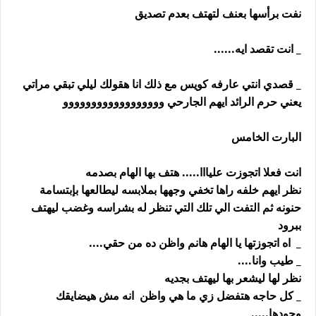
نفت برأسها بعنف لتهتف بعدم تصديق
_ انت تقصد ايه......
_ قصدي انتي عارفه كويس مع ذلك انا هقولك ليلي تبقي مراتي
يعني حرم الرائد ايهم الجارحي وووووووووووووووووو
البارت الخامس
انت فعلا اتجوزت عليااا..... هتف بها الهام بصدمه
نظر ايهم خلفه راها تخفي وجهها بملابسه ليطالعها بإبتسامة
حنونه ثم التفت الي تلك التي تنظر له بشراسه وغضب ليهتف
ببرود
_ اه اتجوزتها يا الهام هانم واظن ده من حقي....
_ طيب وانا....
نظر لها ليشعر بها ليهتف بجديه
_ كل حاجه هتفضل زي ما هي واظن انه مش هيضايقك
وجودها.....