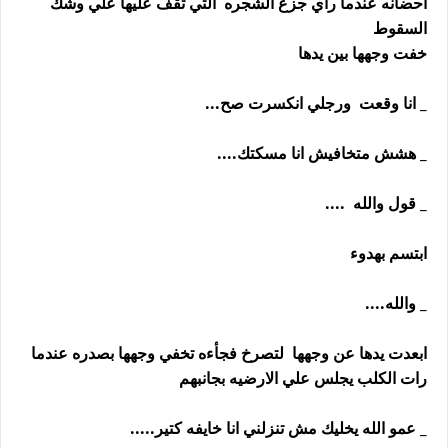
احضانه عندما رآي جزع الشجره التي تقف عليها علي وشك
السقوط
خفت وجهها بين يدها
_ انا وقعت ورجلي انكسرت صح...
_ هشش متخافيش انا مسكتك....
_ قول والله ....
ابتسم بهدوء
_ والله....
ابعدت يدها عن وجهها لتصرخ فجأءه تخفي وجهها بصدره عندما
رات الكلب يجلس علي الارضيه بجانبهم
_ عمو الله يخليك مش تنزلني انا خايفه كتير.....