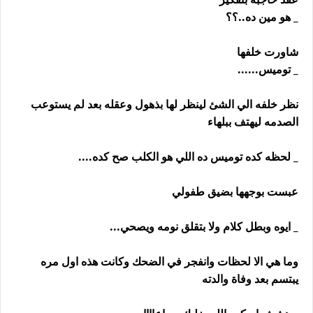
_ هو مين ده..؟؟
شاورت خلفها
_ توميس......
نظر خلفه الي الشئ لينظر لها بذهول وعقله بعد لم يستوعب
الصدمه ليهتف ببلهاء
_ لحظه كده توميس ده اللي هو الكلب صح كده....
عبست بوجهها بضيق طفولي
_ ايوه وبطل كلام ولا بتقلق نومه ويصحي...
وما هي الا لحظات وانفجر في الضحك وكانت هذه اول مره
يبتسم بعد وفاة والدته