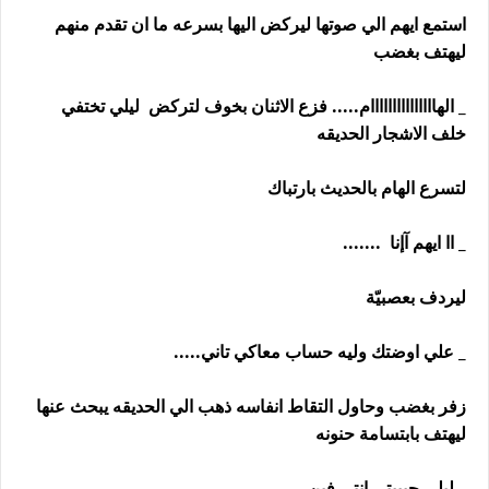
استمع ايهم الي صوتها ليركض اليها بسرعه ما ان تقدم منهم
ليهتف بغضب
_ الهااااااااااااااام..... فزع الاثنان بخوف لتركض ليلي تختفي
خلف الاشجار الحديقه
لتسرع الهام بالحديث بارتباك
_ اا ايهم آإنا .......
ليردف بعصبيّة
_ علي اوضتك وليه حساب معاكي تاني.....
زفر بغضب وحاول التقاط انفاسه ذهب الي الحديقه يبحث عنها
ليهتف بابتسامة حنونه
_ ليلي حبيبتي انتي فين....