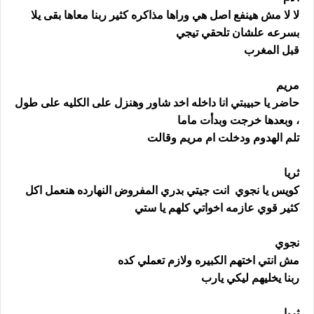
لا لا مش هينفع اصل هي وراها مذاكره كثير ربنا معاها بقى يلا
بسرعه علشان تلحقي تيجي
قبل المغرب
مريم
حاضر يا حبيبتي انا داخله اخد شاور وهنزل على الكليه على طول
، وبعدها خرجت وبدأت ماما
تلم الهدوم ودخلت ام مريم وقالت
ثريا
كويس يا نجوي انت جيتي بدري المفروض النهارده هنعمل اكل
كثير قوي عازمه اخواتي كلهم يا ستي
نجوي
مش انتي اختهم الكبيره ولازم تعملي كده
ربنا يخليهم ليكي يارب
ثريا