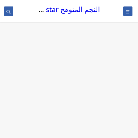
النجم المتوهج The glowing star