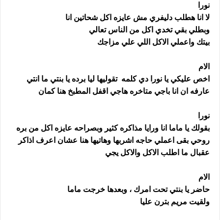
نورا
لا انا هطلب دليفري مش عايزه اكل شحاتين انا
وبطلي بقي تخدي اكل من الناس تعالي
بيتك واعملي الاكل اللي علي مزاجك
الام
اخص عليكي يا نورا دي كلمه تقوليها ليا برده يا بنتي ما انتي
عارفه ان انا باجي متاخره هاجي اقفل المطبخ هنا كمان
نورا
بقولك يا ماما انا ورايا مذاكره كثير وبصراحه عايزه اكل من بره
روحي بقى اعملي حاجه اشربها وهاتيها هنا عشان اعرف اذاكر
عقبال ما اطلب الاكل والاكل يجي
الام
حاضر يا بنتي تحت امرك ، وبعدها خرجت ماما
ولقيت مريم بترن عليا