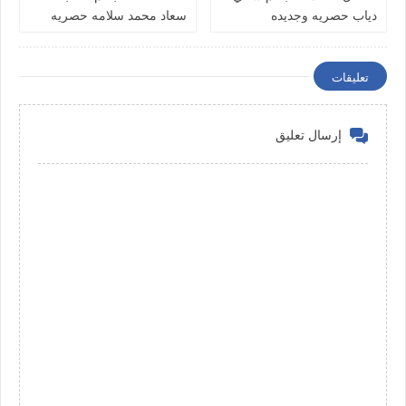
دياب حصريه وجديده
سعاد محمد سلامه حصريه
وجديده
تعليقات
إرسال تعليق