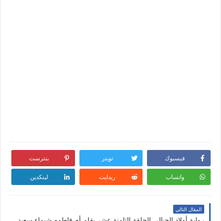
فيسبوك
تويتر
بنترست
واتساب
ريدايت
لينكدين
المقال التالي
رواية أولاد الجبالي الحلقة الثامنة عشر بقلم أم فاطمه شيماء سعيد