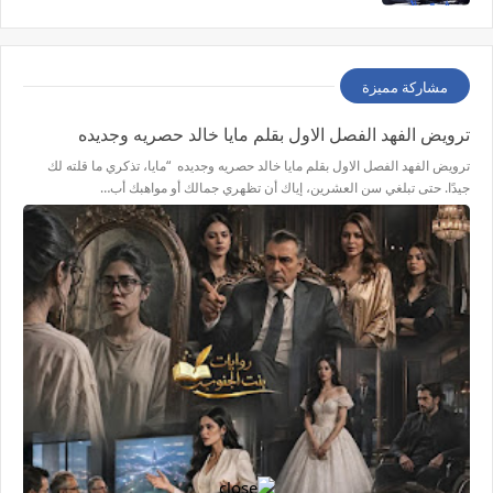
مشاركة مميزة
ترويض الفهد الفصل الاول بقلم مايا خالد حصريه وجديده
ترويض الفهد الفصل الاول بقلم مايا خالد حصريه وجديده “مايا، تذكري ما قلته لك
جيدًا. حتى تبلغي سن العشرين، إياك أن تظهري جمالك أو مواهبك أب…