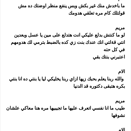
ما باخدش منك غير بكش وبس ينفع منظر اوضتك ده مش
قولتلك كام مره تعلقي هدومك
مريم
لو ما كنتش بدلع عليكي انت هتدلع على مين يا عسل وبعدين
انتي قةلتي انك عندك بنت زي كده بالضبط بترمي لك هدومهم
في كل حته
اعتبرني بنتك بقي
الام
والله ربنا يعلم بحبك زيها ازاي ربنا يخليكي ليا يا بنتي ده انا بنتي
بكره هتبقى دكتوره قد الدنيا
مريم
طيب ما انا نفسي اتعرف عليها ما تجيبيها مره هنا معاكي علشان
نشوفها
الام