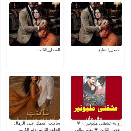
الفصل_السابع
الفصل_الثالث
رواية عشقني مليونير" - 💗
سأكتب_اسمكِ_على_الرمال
الفصل الثالث 💗 بقلم سالي
الحلقه الثالثة بقلم الكاتبه