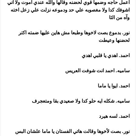
اعمل حاجه وضمها قوي لحضنه وقالها والله عندي اموت ولا اني
اشوفك كدا ولا مغصوبه علي حد ودموعه نزلت علي زعل اخته
وآه من الثا
نور. بدموع بصت لاخوها وطبعا مش هاين عليها ضمته اكتر
لحضنها وعيطت
احمد. اهدي يا قلبي اهدي
ساميه. احمد انت شوفت العريس
احمد. ايوا يا ماما
ساميه. شكله ايه حلو كدا ولا صعيدي بقا ومتعجرف
احمد. لسه هيرد
نور. بصت لأخوها وقالت هاتي الفستان يا ماما علشان البس