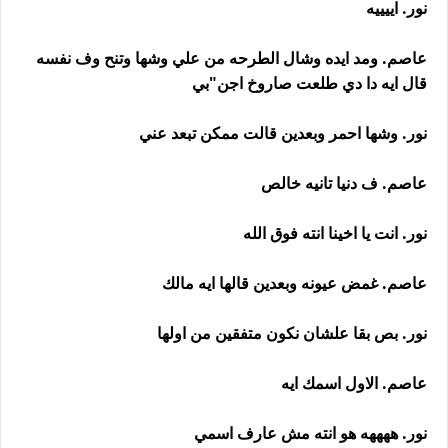
نور. اييييه
عاصم. ومد ايده وشال الطرحه من علي وشها وتنح وف نفسه
قال ايه دا دي طلعت صاروخ اجن"بي
نور. وشها احمر وبعدين قالت ممكن تبعد عني
عاصم. ف دنيا تانيه خالص
نور. انت يا اخينا انته فوق الله
عاصم. غمض عيونه وبعدين قالها ايه مالك
نور. بص بقا علشان نكون متفقين من اولها
عاصم. الاول اسمك ايه
نور. ههههه هو انته مش عارف اسمي