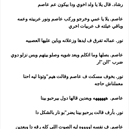
رشاد. قال يلا يا ولد اخوي ودا بيكون عم عاصم
عاصم. يلا يا عمي وخرجو وركب عاصم ونور عربيته وعمه
وباقي عيلته ف عربيات اخري
نور. عماله تفرق ف ايدها وزعلانه وباين عليها العصبيه
عاصم. بصلها وما اتكلم وبعد شويه وصلو بيتهم وبس نزلو دوي
ضرب "الن"ار
نور. بخوف مسكت ف عاصم وقالت هيم"وتونا ليه احنا
معملناش حاجه
عاصم. ههههههه وبعدين قالها دول بيرحبو بينا
نور. بأرف قالت يرحبو بينا يضر"بو نار بالشكل دا
عاصم. ف نفسه اووووه ايه الصوت اللي كله رقه دا وبعدين