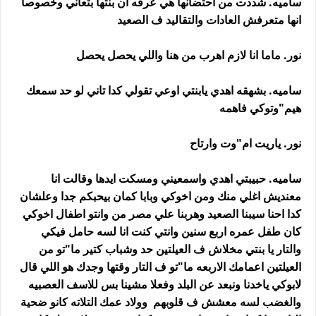
ساميه. شددت من احتضانها هي عرفه ان بنتها بتعاني وخصوصا
انها متعرفش العادات والتقاليد ف الصعيد
نور. ماما انا لازم اهرب من هنا واللي يحصل يحصل
ساميه. بشهقه اهدي يابنتي اوعي تقولي كدا تاني لو حد سمعك
هيم"وتوكي فاهمه
نور. ياريت ام"وت وارتاح
ساميه. حبيبتي اهدي واسمعيني ومسكت ايدها وقالت انا
معنديش اغلي منك ومن اخوكي وبابا كمان بيحبكم جدا وعلشان
كدا احنا سيبنا الصعيد وهربنا علي مصر من وانتو اطفال اخوكي
كان طفل عمره اربع سنين وانتي كنت انا لسه حامل فيكي
والتار يا بنتي مخلاش ف العيلتين حد وشباب كتير ما"تو من
العيلتين اعمامك الاربعه ما"تو ف التار وقتها وجدك هو اللي قال
لابوكي ياخدنا ونبعد عن البلد وفعلا مشينا بس للاسف العصبيه
والغضب لسه معشش ف قلوبهم وولاد عمك التلاته كانو ضحية