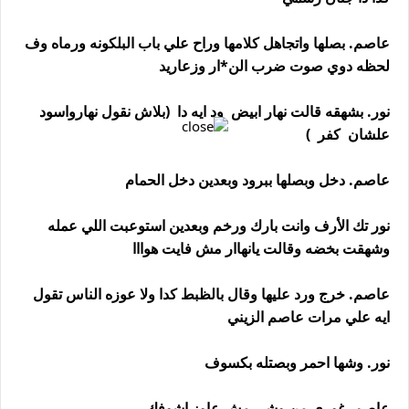
عاصم. بصلها واتجاهل كلامها وراح علي باب البلكونه ورماه وف
لحظه دوي صوت ضرب الن*ار وزعاريد
نور. بشهقه قالت نهار ابيض ود ايه دا (بلاش نقول نهارواسود
علشان كفر )
عاصم. دخل وبصلها ببرود وبعدين دخل الحمام
نور تك الأرف وانت بارك ورخم وبعدين استوعبت اللي عمله
وشهقت بخضه وقالت يانهاار مش فايت هوااا
عاصم. خرج ورد عليها وقال بالظبط كدا ولا عوزه الناس تقول
ايه علي مرات عاصم الزيني
نور. وشها احمر وبصتله بكسوف
عاصم. غوري من وشي مش عاوز اشوفك