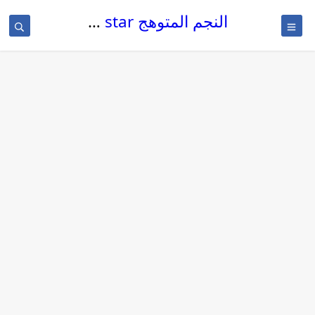
النجم المتوهج The glowing star