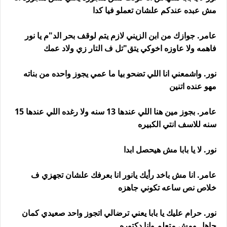
مش عبده عندكم علشان تعملو فيا كدا
عامر. جوازك من ابن الزيني لازم يتم لوقف بحر الد"م يا نور
فاهمه ولا عاوزه اخوكي يتق"تل ف التار زي ولاد عمك
نور. واشمعني انا اللي تضحو بيا ما عمي يجوز واحده من بناته
مهو عنده اتنين
عامر. بجوز مين هنا اللي عندها 13 سنه ولا رغده اللي عندها 15
سنه للاسف انتي الكبيره
نور. لا يا بابا مش هيحصل ابدا
عامر. انا مش باخد رأيك يانور انا بعرفك علشان تجهزي ف
خلاص نص ساعه تكوني جاهزه
نور. حرام عليك يا بابا يعني ترضالي اتجوز واحد صعيدي كمان
جاهل ومش متعلم وانا دكتوره