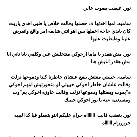
نور. عيطت بصوت عالي
ساميه. امها اخدتها ف حضنها وقالت خلاص يا قلبي اهدي ياريت
كان بايدي حاجه اعملها بس اهو انتي شايفه امر واقع واتفرض
علينا وطبطبت عليها
نور. مش هقدر يا ماما ارجوكي متتخليش عني وكلمي بابا تاني انا
مش هقدر اعيش هنا
ساميه. حبيبتي معتش ينفع علشان خاطرنا كلنا ودموعها نزلت
وقالت علشان خاطر اخوكي حبيبتي لو متجوزتيش ابنهم اخوكي
ه"يموت وبصتلها ودموعها نزلت وقالت عاوزه اخوكي يم"وت
ومستغنيه عنه يا نور اخوكي حبيبك
نور. بغضب قالت اااااااه حرام عليكم انتو بتعملو فيا كدا ليييه
حررررام ااااااه