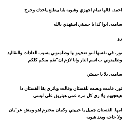
احمد. قالها تمام اجهزي وشويه بابا بيطلع ياخدك وخرج
ساميه. ايوا كدا يا حبيبتي استهدي بالله
رو
نور. في نفسها انتو ضحيتو بيا وظلمتوني بسبب العادات والتقاليد
وظلمتوني ب اسم التار وانا لازم ان"تقم منكم كلكم
ساميه. يلا يا حبيبتي
نور. قامت وبصت للفستان وقالت وياتري بقا الفستان دا
هيعجبهم ولا زي كل مره عمي هيتريق علي لبسي
امها. الفستان جميل يا حبيبتي وكمان محترم اهو ومش عر"يان
ولا حاجه وبعد شويه