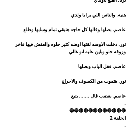
ثريا. اطلع ياولدي
هنيه. والناس اللي برا يا ولدي
عاصم. بصلها وقالها كل حاجه هتبقي تمام وسابها وطلع
نور. دخلت الاوضه لقتها اوضه كتير حلوه والعفش فيها فاخر
وزوقه حلو وباين عليه انو غالي
عاصم. قفل الباب وبصلها
نور. هتموت من الكسوف والاحراج
عاصم. بغضب قال ....... يتبع
.
🔴🔴🔴🔴🔴🔴🔴🔴🔴🔴🔵🔵
الحلقة 2
.