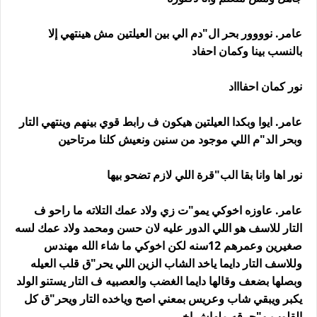
عامر. نوووور بحر ال"دم الي بين العيلتين مش هينتهي إلا
بالنسب بينا وكمان احفاد
نور كمان احفاااد
عامر. ايوا وبكدا العيلتين هيكون ف رابط قوي بينهم وينتهي التار
وبحر الد"م اللي موجود من سنين ونعيش كلنا مرتاحين
نور اها وانا بقا الب"قرة اللي لازم تضحو بيها
عامر. عاوزه اخوكي يمو"ت زي ولاد عمك التلاته ما راحو ف
التار للاسف هو اللي الدور عليه لان حسن ومحمد ولاد عمك لسه
صغيرين وعمرهم 12سنه لكن اخوكي ما شاء الله مهندس
وللاسف التار دايما ياخد الشاب الزين اللي يحر"ق قلب العيله
وبصلها بضعف وقالها دايما الغضب والعصبيه ف التار يستنو الولد
يكبر ويبقي شاب وعريس بمعني اصح وياخده التار ويحر"ق كل
القلوب و"حرقه ملهاش اخر