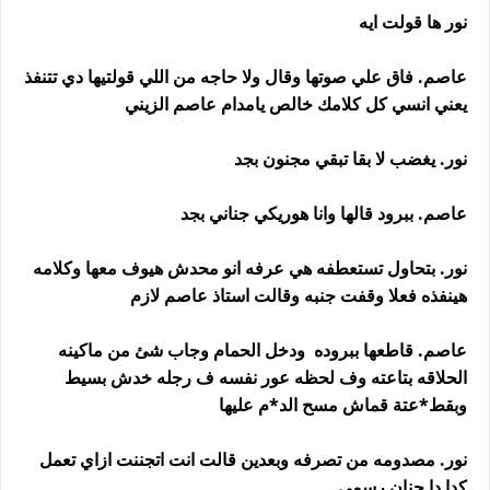
نور ها قولت ايه
عاصم. فاق علي صوتها وقال ولا حاجه من اللي قولتيها دي تتنفذ
يعني انسي كل كلامك خالص يامدام عاصم الزيني
نور. يغضب لا بقا تبقي مجنون بجد
عاصم. ببرود قالها وانا هوريكي جناني بجد
نور. بتحاول تستعطفه هي عرفه انو محدش هيوف معها وكلامه
هينفذه فعلا وقفت جنبه وقالت استاذ عاصم لازم
عاصم. قاطعها ببروده ودخل الحمام وجاب شئ من ماكينه
الحلاقه بتاعته وف لحظه عور نفسه ف رجله خدش بسيط
وبقط*عتة قماش مسح الد*م عليها
نور. مصدومه من تصرفه وبعدين قالت انت اتجننت ازاي تعمل
كدا دا جنان رسمي