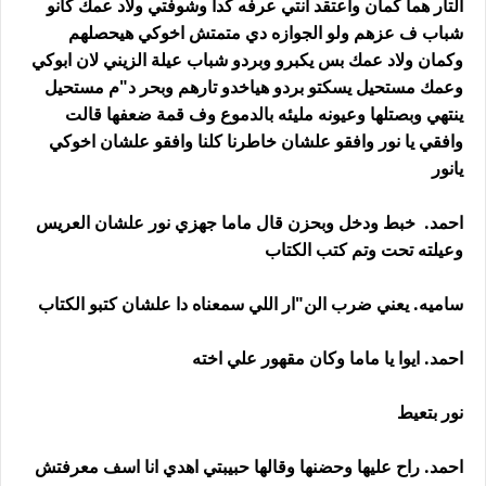
التار هما كمان واعتقد انتي عرفه كدا وشوفتي ولاد عمك كانو
شباب ف عزهم ولو الجوازه دي متمتش اخوكي هيحصلهم
وكمان ولاد عمك بس يكبرو وبردو شباب عيلة الزيني لان ابوكي
وعمك مستحيل يسكتو بردو هياخدو تارهم وبحر د"م مستحيل
ينتهي وبصتلها وعيونه مليئه بالدموع وف قمة ضعفها قالت
وافقي يا نور وافقو علشان خاطرنا كلنا وافقو علشان اخوكي
يانور
احمد. خبط ودخل وبحزن قال ماما جهزي نور علشان العريس
وعيلته تحت وتم كتب الكتاب
ساميه. يعني ضرب الن"ار اللي سمعناه دا علشان كتبو الكتاب
احمد. ايوا يا ماما وكان مقهور علي اخته
نور بتعيط
احمد. راح عليها وحضنها وقالها حبيبتي اهدي انا اسف معرفتش