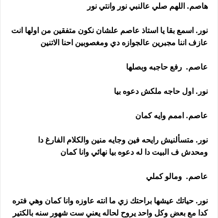
هاصم. اللهم صلي عالنبي نور وانتي نور
نور. اسمع بقا يا استاذ عاصم علشان نكون متفقين من اولها انت
عازف اننا مجبرين عالجوازه دي ومغصوبين احنا الاتنين
عاصم. رفع حاجبه وبصلها
نور. اول حاجه ملكش دعوه بيا
عاصم. اممم وايه كمان
نور. متسألنيش رايحه فين وجايه منين والكلام الفارغ دا
ومحدش ف البيت دا له دعوه بيا نهائي وانا كمان
عاصم. ومالو كملي
نور. حياتك عيشها براحتك زي ما انته عاوزه وانا كمان وهي فتره
كدا مع بعض وكل واحد يروح لحاله يعني ست شهور سنه بالكتير