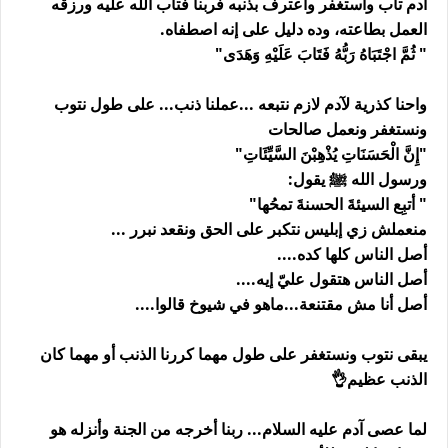
آدم تاب واستغفر واعترف بذنبه فربنا فتاب الله عليه ورزقه
العمل بطاعته، وده دليل على إنه اصطفاه.
" ثُمَّ اجْتَبَاهُ رَبُّهُ فَتَابَ عَلَيْهِ وَهَدَى"
واحنا كذرية لآدم لازم نتبعه ...عملنا ذنب... على طول نتوب
ونستغفر ونعمل صالحات
"إِنَّ الْحَسَنَاتِ يُذْهِبْنَ السَّيِّئَاتِ"
ورسول الله ﷺ يقول:
" أتبِع السيئةَ الحسنةَ تمحُها"
منعملش زي إبليس نتكبر على الحق ونقعد نبرر ...
أصل الناس كلها كده....
أصل الناس هتقول عليّ إيه....
أصل أنا مش مقتنعة...ماهو في شيوخ قالوا....
يبقى نتوب ونستغفر على طول مهما كررنا الذنب أو مهما كان
الذنب عظيم👌
لما عصى آدم عليه السلام... ربنا أخرجه من الجنة وأنزله هو