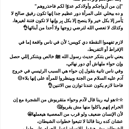
"إن من أزواجكم وأولادكم عدوّا لكم فاحذروهم"
و ده بيخلي على المرأة دور عظيم جدا إنها تكون رفيق صالح لا
يَأمر إلا بكل خير ولا ينصح إلا بكل بِر وإنها لا تكون فتنة لغيرها،
وكذلك لا تعصي الله لترضي زوجها ولا أحدا من أبنائها👌
لازم تفهموا النقطة دي كويس؛ لأن في ناس واقعة إما في
الإفراط أو التفريط،
يعني ناس بتنكر حديث رسول الله ﷺ خالص وبتنكر إللي حصل
وإن حواء ملهاش أي دور نهائي،
وفي ناس تانية بتقول إن حواء هي السبب الرئيسي في خروج
آدم عليه السلام من الجنة وبينظروا للمرأة على إنها بلاء😑
فاحنا لازم يكون عندنا توازن بين الاتنين👌
☆☆هو ليه ربنا قال لآدم وحواء متقربوش من الشجرة مع إن
الحرام إنهم ياكلوا منها مش يقربوا🤔
لأن الإنسان ضعيف ولو قرب من المعصية هيعملها😬
عشان كده ربنا قالنا لا تتبعوا خطوات الشيطان،
الشيطان مش هيقول للإنسان اعمل الحرام على طول،