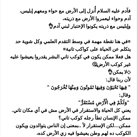
فآدم عليه السلام أُنزل إلى الأرض مع حواء ومعهم إبليس،
آدم وحواء ليعمروا الأرض مع ذريته،
وإبليس مع ذريته يكونوا الإختبار لبني آدم👌
¤في هنا نقطة مهمة في وسط التقدم العلمي وكل شوية حد
يتكلم عن الحياة على كواكب تانية¤
هل فعلا ممكن يكون في كوكب تاني البشر يقدروا يعيشوا عليه
غير كوكب الأرض🤔
◇لا يمكن👌
لأن ربنا قال:
" فِيهَا تَحْيَوْنَ وَفِيهَا تَمُوتُونَ وَمِنْهَا تُخْرَجُونَ "
وقال:
"وَلَكُمْ فِي الْأَرْضِ مُسْتَقَرٌّ"
يعني كل الحياة والاستقرار في الأرض مش في أي مكان تاني.
ممكن الإنسان تطأ رجله كوكب تاني؟
ممكن...لكن الإستقرار لأ ..بمعنى إن الناس يتوالدون ويكون
الكوكب ده لهم وطن يعيشوا فيه زي الأرض كده،