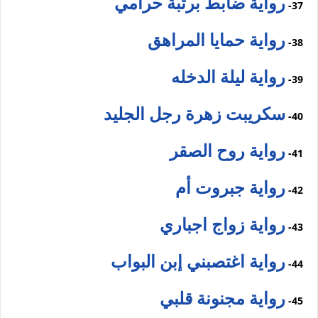
رواية ضابط برتبة حرامي
37-
رواية حمايا المراهق
38-
رواية ليلة الدخله
39-
سكريبت زهرة رجل الجليد
40-
رواية روح الصقر
41-
رواية جبروت أم
42-
رواية زواج اجباري
43-
رواية اغتصبني إبن البواب
44-
رواية مجنونة قلبي
45-