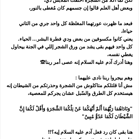
لكن لما أكلا من الشجرة اختفت الملابس دي،
وبعض أهل العلم قالوا إن جسمهم كان مُغطى بالنور،
فبعد ما ظهرت عورتهما المغلظة كل واحد جري من التاني
حياءا،
يعني كانوا مكسوفين من بعض ودي فطرة البشر... الحياء.
كل واحد فيهم بقى يشد من ورق الشجر إللي في الجنة بيحاول
يغطي نفسه،
وهنا أدرك آدم عليه السلام إنه عصى أمر ربنا🙊
وهم بيجروا ربنا نادى عليهما :
مش أنا قلتلكم متاكلوش من الشجرة وحذرتكم من الشيطان إنه
هيستخدم كل الطرق والسّبل عشان يجركم للمعصية،
"وَنَادَاهُمَا رَبُّهُمَا أَلَمْ أَنْهَكُمَا عَنْ تِلْكُمَا الشَّجَرَةِ وَأَقُلْ لَكُمَا إِنَّ
الشَّيْطَانَ لَكُمَا عَدُوٌّ مُبِينٌ"
هنا بقى كان رد فعل آدم عليه السلام إيه؟!!