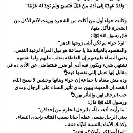
"وَلَقَدْ عَهِدْنَا إِلَى آدَمَ مِنْ قَبْلُ فَنَسِيَ وَلَمْ نَجِدْ لَهُ عَزْمًا"
وكانت حواء أول من أكلت من الشجرة وزينت لآدم الأكل من
الشجرة فأكل منها،
قال رسول الله ﷺ :
"لولا حواء لم تَخُن أنثى زوجها الدهر"
والمقصود بالخيانة هنا يا جماعة هو ميل المرأة لرغبة النفس،
يعني النساء طبيعتهم إن العاطفة بتغلب عليهم ولما نفسهم
تشتهي شيء ويكون فيه أذى أو ضرر فبتتغاضى عن الأذى ده في
مقابل إنها تعمل إللي نفسها فيه👌
وده مش معناه يا جماعة إن حواء وبناتها وحشين لا سمح الله،
القصد إن الحديث بيبين مدى تأثير النساء على الرجال ومدى
حب الرجال لهن والتأثر بهن👌
ورسول الله ﷺ قال:
"ما رأيت أذهب لِلُب الرجل الحازم من إحداكن"
يعني الرجل بينسى عقله أحيانا بسبب افتتانه بإحدى النساء.
وكذلك الأبناء بالنسبة للآباء فتنة..
"إنما أموالكم وأولادكم فتنة"