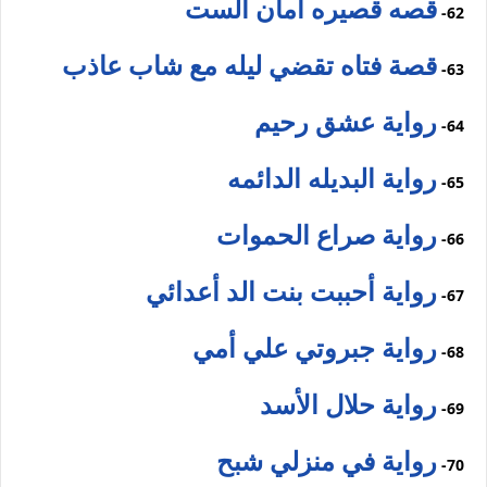
قصه قصيره أمان الست
62-
قصة فتاه تقضي ليله مع شاب عاذب
63-
رواية عشق رحيم
64-
رواية البديله الدائمه
65-
رواية صراع الحموات
66-
رواية أحببت بنت الد أعدائي
67-
رواية جبروتي علي أمي
68-
رواية حلال الأسد
69-
رواية في منزلي شبح
70-