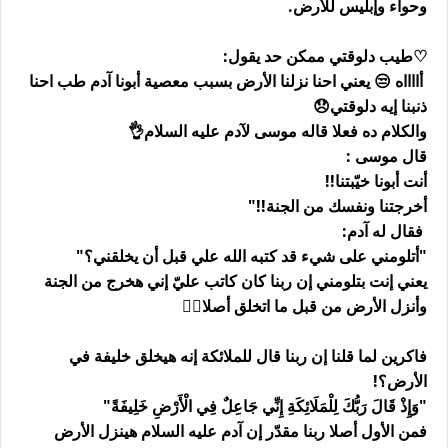
وحواء وإبليس للأرض.
♡طيب دلوقتي ممكن حد يقول:
أااااه 😒 يعني احنا نزلنا الأرض بسبب معصية أبونا آدم طب احنا
ذنبنا إيه دلوقتي😞
والكلام ده فعلا قاله موسى لآدم عليه السلام👌
قال موسى :
أنت أبونا خيّبتنا!!
أخرجتنا ونفسك من الجنة!!"
فقال له آدم:
"أتلومني على شيء قد كتبه الله علي قبل أن يخلقني؟"
يعني إنت بتلومني إن ربنا كان كاتب عليّ إني هخرج من الجنة
وأنزل الأرض من قبل ما اتخلق أصلا🤷‍♂️
فاكرين لما قلنا إن ربنا قال للملائكة إنه هيخلق خليفة في
الأرض؟!
"وَإِذْ قَالَ رَبُّكَ لِلْمَلَائِكَةِ إِنِّي جَاعِلٌ فِي الْأَرْضِ خَلِيفَةً"
فمن الأول أصلا ربنا مقدّر إن آدم عليه السلام هينزل الأرض