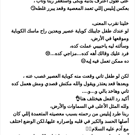
على طول اعترف بذنبه وبكى واستغفر ربنا وتاب ،
بعكس إبليس إللي تعمد المعصية وقعد يبرر غلطه🙄
خلينا نقرب المعنى،
لو عندك طفل جايبلك كوباية عصير وبعدين راح ماسك الكوباية
وموقعها في الأرض،
وسألته ليه ياحبيبي عملت كده،
فرد عليك وقالك أهه كده...مزاجي كده...😒
ده ممكن تعمل فيه إيه😑
لكن لو طفل تاني وقعت منه كوباية العصير غصب عنه ،
وبعدها قعد يعتذر ويقول والله مكنش قصدي ومش هعمل كده
تاني وهاخد بالي و...و....
أكيد رد الفعل هيختلف هنا👌
ولله المثل الأعلى في السماوات والأرض،
ربنا طرد إبليس من رحمته بسبب معصيته المتعمدة إللي كان
أصلها الحسد والكبر في قلبه وإصراره عليها،لكن الوضع اختلف
مع آدم عليه السلام💁‍♂️