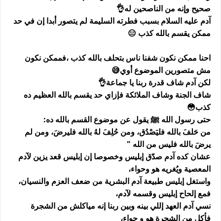
صحيح وإنه من الناصحين له👌
آدم عليه السلام بسبب فطرته السليمة لم يتصور أبدا إن في حد
ممكن يقسم بالله كذب 😑
احنا ممكن نكون شفنا ناس بتحلف بالله كذب ،فممكن نكون
مش متصورين الموضوع أوي😅
لكن آدم شاف قدرة ربنا يا جماعة👌
شاف الجنة وشاف الملائكة فإزاي حد يقسم بالله العظيم ده
كذب😳
حتى رسول الله ﷺ يقول عن موضوع القسم بالله ده:
من حَلفَ بالله فليَصْدُق، ومن حُلِفَ لهُ بالله فليرضَ، ومن لم
يرضَ بالله فليس من الله "
عشان كده آدم صدّق إبليس وخصوصا إن إبليس قعد يزين لآدم
المعصية ويُغريه هو وحواء،
واستغل إبليس طبيعة آدم البشرية من ضعف العزم والنسيان،
فمع إلحاح إبليس وقسمه لآدم،
نسي آدم العهد إللي بينه وبين ربنا إنه مياكلش من الشجرة
فأكل من الشجرة هو و حواء،