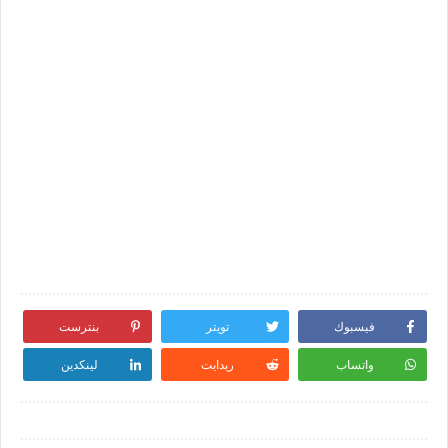
فيسبوك
تويتر
بنترست
واتساب
ريدايت
لينكدين