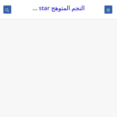
النجم المتوهج The glowing star