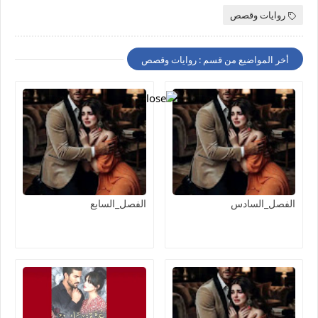
روايات وقصص
أخر المواضيع من قسم : روايات وقصص
الفصل_السادس
الفصل_السابع