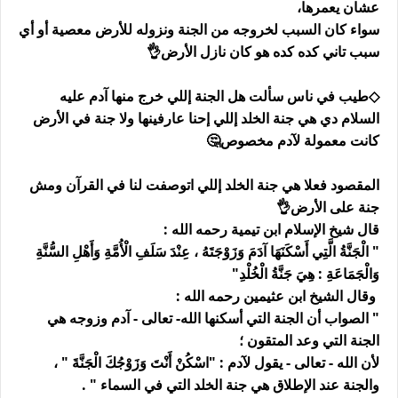
عشان يعمرها،
سواء كان السبب لخروجه من الجنة ونزوله للأرض معصية أو أي
سبب تاني كده كده هو كان نازل الأرض👌
◇طيب في ناس سألت هل الجنة إللي خرج منها آدم عليه
السلام دي هي جنة الخلد إللي إحنا عارفينها ولا جنة في الأرض
كانت معمولة لآدم مخصوص🤔
المقصود فعلا هي جنة الخلد إللي اتوصفت لنا في القرآن ومش
جنة على الأرض👌
قال شيخ الإسلام ابن تيمية رحمه الله :
" الْجَنَّةُ الَّتِي أَسْكَنَهَا آدَمَ وَزَوْجَتَهُ ، عِنْدَ سَلَفِ الْأُمَّةِ وَأَهْلِ السُّنَّةِ
وَالْجَمَاعَةِ : هِيَ جَنَّةُ الْخُلْدِ"
وقال الشيخ ابن عثيمين رحمه الله :
" الصواب أن الجنة التي أسكنها الله- تعالى - آدم وزوجه هي
الجنة التي وعد المتقون ؛
لأن الله - تعالى - يقول لآدم : "اسْكُنْ أَنْتَ وَزَوْجُكَ الْجَنَّةَ " ،
والجنة عند الإطلاق هي جنة الخلد التي في السماء " .