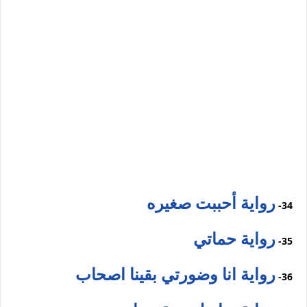
رواية أحببت صغيره
34-
رواية حماتي
35-
رواية انا وضورتي بقينا اصحاب
36-