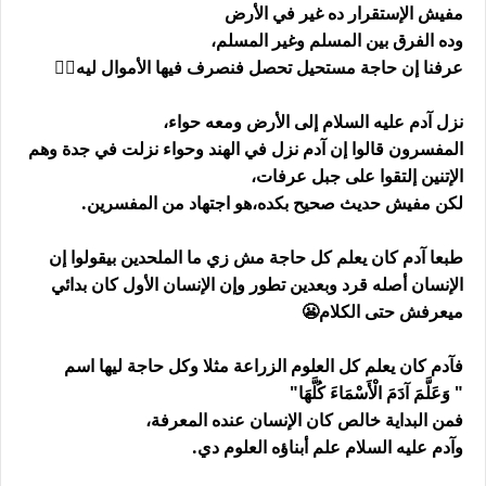
مفيش الإستقرار ده غير في الأرض
وده الفرق بين المسلم وغير المسلم،
عرفنا إن حاجة مستحيل تحصل فنصرف فيها الأموال ليه🤷‍♂️
نزل آدم عليه السلام إلى الأرض ومعه حواء،
المفسرون قالوا إن آدم نزل في الهند وحواء نزلت في جدة وهم
الإتنين إلتقوا على جبل عرفات،
لكن مفيش حديث صحيح بكده،هو اجتهاد من المفسرين.
طبعا آدم كان يعلم كل حاجة مش زي ما الملحدين بيقولوا إن
الإنسان أصله قرد وبعدين تطور وإن الإنسان الأول كان بدائي
ميعرفش حتى الكلام😬
فآدم كان يعلم كل العلوم الزراعة مثلا وكل حاجة ليها اسم
" وَعَلَّمَ آدَمَ الْأَسْمَاءَ كُلَّهَا"
فمن البداية خالص كان الإنسان عنده المعرفة،
وآدم عليه السلام علم أبناؤه العلوم دي.