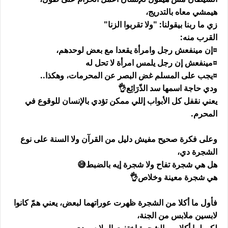
هيمشي معاه بالتدريج،
زي ما ربنا بيقولنا: "ولا تقربوا الزنا"
القرب منه:
¤إن مينفعش رجل وامرأة يقعدا مع بعض لوحدهم،
¤مينفعش إن رجل يلمس امرأة لا تحل له
¤يجب على المسلم غض البصر عن المحرمات، وهكذا..
ودي حاجة اسمها سد الذّرَائِع👌
يعني نقفل كل الأبواب إللي ممكن تؤدي بالإنسان للوقوع في
المحرم.
وعلى فكرة صحيح مفيش دليل من القرآن ولا السنة على نوع
الشجرة دي،
هل هي شجرة تفاح ولا شجرة إيه بالضبط😅
هي شجرة معينة وخلاص👌
فأول ما أكلا من الشجرة ظهرت عوراتهما لبعض، يعني همّ كانوا
لابسين ملابس من الجنة،