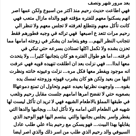
بعد مرور شهر ونصف
فهي اطاعت حديث رحيم منذ اكتر من اسبوع ولكن عمها اصر
انهم يسكنوا معهم للفتره مؤقته فهو والداه مازال متعب فهي
كانت تأكل معهم وتتطلع لغرفته لا تجلس معهم ولا تنظر الي
رحيم مرات تتعد ع اصبعها فهي ترائه في وجبه فطورهم فقط
تتجانب النظر اليهم... وهو يتعامد ان يشكر في زوجته امامها مما
تحزن بشده ولا تكمل اكلها تستاذن بسرعه حتي تبكي في
غرفته... اما هو طوال الفتره هو كان يتجانبها كثيرا... ولا يتحدث
معها ابداا.... فهي نزلت بعد ان اطلقت تنهيده قويه فهي عرفت
انه موجود ويفطر معها فكل مره... نزلت وعيونه خانته ونظرت
اليها من بعيد ولكن هو كان يشرب قهوته وزوجته تمسك يده
بقوه.... واوجهت نظرتها بعيده عنهم وتحاول ان تمنع دموعهااا
بصعوبه حتي لا تفضح امرها امامهم جلست مقابل رحيم وتلعب
في طبقها المملؤ بالاطعام الشيهه فهي لا تريد ان تأكل ليست لها
شهيه في الطعام التي امامه ولا تأكل ابدا... وبجانبها والدها التي
يفطر واسر يجلس بجانبها والتي يبتسم اليها فهو الوحيد الذي
يقابلها بهذا البيت... فهو يسكن مع رحيم بناء علي طلب عادل
السيوفي والد رحيم الذي طلب من اسر ذلك والذي اصر ايضا