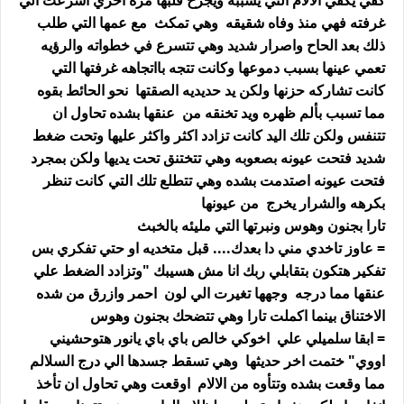
كفي يكفي الالام التي يسببه ويجرح قلبها مره اخري اسرعت الي
غرفته فهي منذ وفاه شقيقه وهي تمكث مع عمها التي طلب
ذلك بعد الحاح واصرار شديد وهي تتسرع في خطواته والرؤيه
تعمي عينها بسبب دموعها وكانت تتجه بااتجاهه غرفتها التي
كانت تشاركه حزنها ولكن يد حديديه الصقتها نحو الحائط بقوه
مما تسبب بألم ظهره ويد تخنقه من عنقها بشده تحاول ان
تتنفس ولكن تلك اليد كانت تزادد اكثر واكثر عليها وتحت ضغط
شديد فتحت عيونه بصعوبه وهي تتختنق تحت يديها ولكن بمجرد
فتحت عيونه اصتدمت بشده وهي تتطلع تلك التي كانت تنظر
بكرهه والشرار يخرج من عيونها
تارا بجنون وهوس ونبرتها التي مليئه بالخبث
= عاوز تاخدي مني دا بعدك.... قبل متخديه او حتي تفكري بس
تفكير هتكون بتقابلي ربك انا مش هسيبك "وتزادد الضغط علي
عنقها مما درجه وجهها تغيرت الي لون احمر وازرق من شده
الاختناق بينما اكملت تارا وهي تتضحك بجنون وهوس
= ابقا سلميلي علي اخوكي خالص باي باي يانور هتوحشيني
اووي" ختمت اخر حديثها وهي تسقط جسدها الي درج السلالم
مما وقعت بشده وتتأوه من الالام اوقعت وهي تحاول ان تأخذ