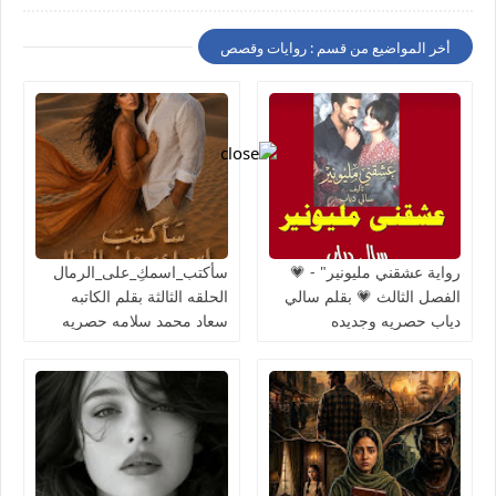
أخر المواضيع من قسم : روايات وقصص
رواية عشقني مليونير" - 💗
سأكتب_اسمكِ_على_الرمال
الفصل الثالث 💗 بقلم سالي
الحلقه الثالثة بقلم الكاتبه
دياب حصريه وجديده
سعاد محمد سلامه حصريه
وجديده