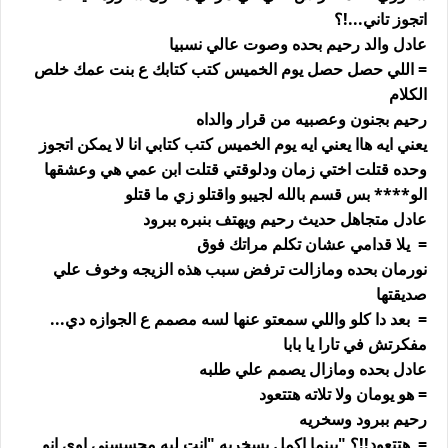
اتجوز تاني...!؟
عادل والد رحيم بحده وصوت عالي نسبيا
= اللي حصل حصل يوم الخميس كتب كتابك ع بنت عمك خلص
الكلام
رحيم بجنون وعصبيه من قرار والداه
يعني ايه هاا يعني ايه يوم الخميس كتب كتابي انا لا يمكن اتجوز
وحده قتلت اختي زمان ودلوقتي قتلت ابن عمي هي وعشقها
الو**** بس قسم بالله لجيبو واقتلو زي ما قتلو
عادل متجاهل حديث رحيم ويهتف بنبره ببرود
= يلا قدامي عشان تكلم مراتك فوق
نورمان بحده ومازالت ترفض سبب هذه الزيجه وخوف علي
صديقتها
= بعد دا كلو واللي سمعتو عنها لسه مصمم ع الجوازه دي...
مفكرتش في تارا يا بابا
عادل بحده ومازال يصمم علي طلبه
= هو يومان ولا تلاته هتتعود
رحيم ببرود وسخريه
= هتتعود!!؟ "بينما اكمل بسخريه "انت ليه محسسني اوي انو