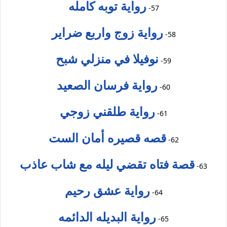
رواية توبه كامله
57-
رواية زوج واربع ضراير
58-
نوفيلا في منزلي شبح
59-
رواية فرسان الصعيد
60-
رواية طلقني زوجي
61-
قصه قصيره أمان الست
62-
قصة فتاه تقضي ليله مع شاب عاذب
63-
رواية عشق رحيم
64-
رواية البديله الدائمه
65-