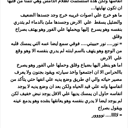
انفاسها ولكن هذه استسلمت لظلام الدامس وهي تتمنا من قلبها
ان تكون نهايتها...
ما هو خرج علي اصوات غريبه خرج وجد جسدها الضعيف
والضئيل يسقط علي الارض وجسدها ملئ بالدماء لم يتدري
بنفسه وهو يسرع إليها ويحملها علي الفور وهو يهتف بصراخ
وقلق
= نور.... نور حبيبتي.... فوقي سمع ايضا عمه التي يمسك قلبه
من الوجع وهو يتهف بااسم ابنته لم يدري بنفسه الا وهو وقع
علي الارض
اما هو ينظر اليها بضياع وقلق وحملها علي الفور وهو يصرخ
باالحراس الا ان اجتمعوا واخذ سيارته ويقود بجنون ولا يعرف
مصير حياته والي اي طريق وضع يديه علي انفها حتي يتأكد من
انفاسها وانه علي قيد الحياه ولكن بعد ان وضع يديه لا يوجد
انفاسه حاول ان يمسك يديها علي الاقل يوجد نبض خفيف لكن
لم يوجد ايضا لا يدري بنفسه وهو يعانقها بشده وهو يدمع عينه
ويقول بصراخ
= لااااا.... نوووور