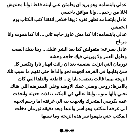
عدلي بابتسامه وهو يريد ان يطمئن علي ابنته فقط: وانا معنديش
اغلا من رحيم... وانا موافق ياحبيبي
عادل بابتسامه تظهر ثغره : يبقا خلاص اتفقنا كتب الكتاب يوم
الخميس
عدلي بابتسامه: انا كدا مش عاوز حاجه تاني... انا كدا هموت وانا
مرتاح
عادل بسرعه: متقولش كدا بعد الشر عليك... ربنا يديك الصحه
وطول العمر ولا يوريني فيك حاجه وحشه
نورمان التي انزلت بعصبيه بعد ان رائت انهيار تارا وتكسر كل
شئ يقابلها في الغرفه اتجهت نحو والداها حتي تفهم ما سبب تلك
الزيجه ببنما قالت بغضب: بابا ع... قاطعه والداها التي كان
يااامرها: روحي وصلي عمك الاوضه وخلي الممرضه اللي هناك
تخلي بالها منو... وابقا تعالي في المكتب نفذت حديثه واتخذت
عمه بكرسي المتحرك واتجهت بيه الي غرفته اما رحيم اتجهه
الي غرفه المكتب وهو اسر والدها وبعد دقيقه نورمان دخلت
المكتب حتي يفهموا سر هذه الزيجه وما سببها
❈-❈-❈