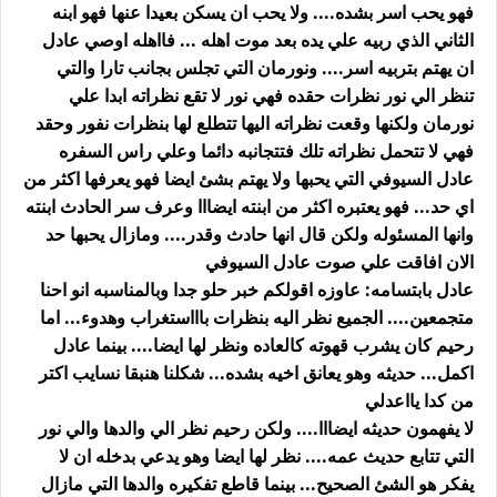
فهو يحب اسر بشده.... ولا يحب ان يسكن بعيدا عنها فهو ابنه
الثاني الذي ربيه علي يده بعد موت اهله ... فااهله اوصي عادل
ان يهتم بتربيه اسر.... ونورمان التي تجلس بجانب تارا والتي
تنظر الي نور نظرات حقده فهي نور لا تقع نظراته ابدا علي
نورمان ولكنها وقعت نظراته اليها تتطلع لها بنظرات نفور وحقد
فهي لا تتحمل نظراته تلك فتتجانبه دائما وعلي راس السفره
عادل السيوفي التي يحبها ولا يهتم بشئ ايضا فهو يعرفها اكثر من
اي حد... فهو يعتبره اكثر من ابنته ايضااا وعرف سر الحادث ابنته
وانها المسئوله ولكن قال انها حادث وقدر.... ومازال يحبها حد
الان افاقت علي صوت عادل السيوفي
عادل بابتسامه: عاوزه اقولكم خبر حلو جدا وبالمناسبه انو احنا
متجمعين.... الجميع نظر اليه بنظرات باااستغراب وهدوء... اما
رحيم كان يشرب قهوته كالعاده ونظر لها ايضا.... بينما عادل
اكمل... حديثه وهو يعانق اخيه بشده... شكلنا هنبقا نسايب اكتر
من كدا يااعدلي
لا يفهمون حديثه ايضااا.... ولكن رحيم نظر الي والدها والي نور
التي تتابع حديث عمه.... نظر لها ايضا وهو يدعي بدخله ان لا
يفكر هو الشئ الصحيح... بينما قاطع تفكيره والدها التي مازال