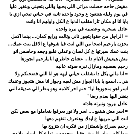
مفيش حاجه حصلت مراتي اللي بحبها واللي بتحبني وبتغير عليا
في يوم وليله هتتعود ع وجود واحده تانيه في حياتي تيجي ازي يا
بابا انا لو مكان تارا هقلب الدنيا ع الكل واولهم انا وانت
عادل بسخريه وعصبيه في نبره واحده
= الراجل من حقوا يتجوز تاني وتالت ورابع كمان... بينما اكمل
بحزن يارحيم اصحا من اللي انت فيا شوفها ع الاقل بنت عمك...
بنت عمك سيرتها ع كل لسان وعدلي قلبو وجعه وحاسس انو
مش هيعيش الايام دا... عشان خاطري انا يارحيم اتجوزها
رحيم بعصبيه ومازال نبره صوته عاليه
= انا مالي بكل دا تشقلب حياتي ليهه هو انا اللي فضحتكم ولا
هي... اسمع يا بابا الجواز مش لعبه وجواز انا مش هتجوز وعندك
اسر اهو متجوزها ليا" ختم اخر كلامه وهو ينظر الي صديقه التي
ينظر اليها بعدم رضا "
عادل ببرود ونبرته هادئه
= اسر مش هينفع.... اسر ولا نور يعرفوا يتعاملوا مع بعض لكن
انت اللي مربيها ع ايدك وهتعرف تتفهم معها
رحيم بصراخ واشمئزاز من فكره ان يتزوج بها
= دا كان زمان انا مش هقبل بوحده سيرتها ع كل لسان ولا دي