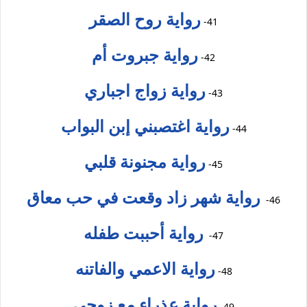
رواية روح الصقر
41-
رواية جبروت أم
42-
رواية زواج اجباري
43-
رواية اغتصبني إبن البواب
44-
رواية مجنونة قلبي
45-
رواية شهر زاد وقعت في حب معاق
46-
رواية أحببت طفله
47-
رواية الاعمي والفاتنه
48-
رواية عذراء مع زوجي
49-