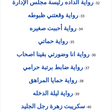
رواية الداده رئيسة مجلس الإدارة
32-
رواية وقعتني ظبوطه
33-
رواية أحببت صغيره
34-
رواية حماتي
35-
رواية انا وضورتي بقينا اصحاب
36-
رواية ضابط برتبة حرامي
37-
رواية حمايا المراهق
38-
رواية ليلة الدخله
39-
سكريبت زهرة رجل الجليد
40-