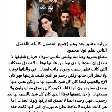
رواية عشق بعد وهم (جميع الفصول كامله )الفصل
الثاني بقلم توتا محمود
تتطلع بشرود وصامته وتلبس ملابس سوداء حزنا ع شقيقها لا
تصدق ان سندها والذي تبقا من عائلتها توفا... لا تصدق ضحكاته
التي كانت تظهر بسبب وجوده ماتت ايضا.... في والداتها توفت
ولا تنظر الي حنانها ولكن رحيم هو الذي تكلف بتربيتها فهو كان
الاخ والحبيب ايضا كان كل شئ بالنسبه لها ...ولكن تخلي عنها
وصدق مما يقولون انها قاتله فكيف كان يصدق مما يقولون ولا
يصدقها... والان شقيقها توفااا الذي كان كل شئ بالنسبه لها بعد
رحيم.... فهي وحيده ايضا لا تصدق انه تركها وتوفا ايضا.... اما
هي كانت شارده لا تلاحظ نظرات نورمان التي كلها كانت حقد