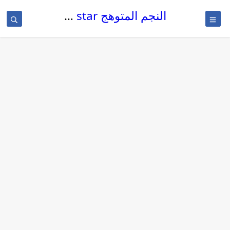
النجم المتوهج The glowing star