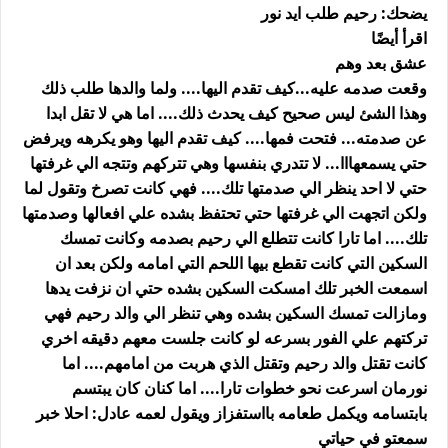
يضحك: رحيم طلب ايد نور
اقرأ أيضًا
عشق بعد وهم
وقعت صدمه عليه...كيف تقدم اليها.... ولما والدها طلب ذلك
وهذا الشئ ليس صحيح كيف يحدث ذلك.... اما هي لا تقل ابدا
عن صدمته... فتحت فمها.... كيف تقدم اليها وهو يكرهه ويرفض
حتي يسمعهااا... لا تتدري بنفسها وهي تتركهم وتتجه الي غرفتها
حتي لا احد ينظر الي صدمتها تلك.... فهي كانت تصرخ وتقول لما
ولكن اتجهت الي غرفتها حتي تحتفظ بشده علي افعالها وصدمتها
تلك.... اما تارا كانت تتطلع الي رحيم بصدمه وكانت تمسك
السكين التي كانت تقطع بيها اللحم التي امامه ولكن بعد ان
اسمعت الخبر تلك امسكت السكين بشده حتي ان نزفت يدها
ومازالت تمسك السكين بشده وهي تنظر الي والد رحيم فهي
تركتهم علي الفور بسرعه لو كانت جلست معهم دقيقه اخري
كانت تقتل والد رحيم وتقتل الذي هربت من امامهم.... اما
نورمان اسرعت نحو خطوات تارا.... اما كنان كان يبتسم
بابتسامه ويكمل طعامه بااستفزاز ويقول لعمه عادل: احلا خبر
سمعتو في حياتي