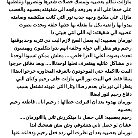
مازالت تتكلم بعصبيه وتمسك خصلات شعرها وتتضربها وتتلطمها
علي خدها غلي الدم بعروقه واتجه الي شقيقته بعصبيه والغضب
مازال علي ملامح وجهه جذب نور التي كانت منكشمه وصامته
يبدو انها راضيه بكل ما تفعله بها جذبها خلفه وتحدث بصوت
عصبيه الي شقيقته: ايه اللي انتي هببتي دا
نورمان بعصبيه: ايه بعمل الصح لازم البت دي تتربه وحد يوقفها
رحيم وهو ينظر الي حوله وخلفه انهم بدوا يتكلمون ويهمسون
تحدث بصوت اعلي: العزا خلص.... معلش ممكن تسبونا لوحدنا
دي مشاكل عائليه وهنعرف نحلها لوحدنااا.... وبعد دقائق خرجوا
البيت باااكمله حتي الموجودون بالغرفه المجاوره خرجوا ايضااا
يتبقا فقط في البيت نور التي مازلت خلف رحيم وكنان التي
ينظر الي نورمان بعدم رضااا وتارا التي عيونه تشتعل بسبب
دفاع رحيم لنور ايضااا
نورمان بهدوء بعد ان اقترفت خطائها : رحيم انا... قاطعه رحيم
بعصبيه
رحيم بعصبيه: اللي حصل دا ميتكررش تاني ياااانورمان....
عشان لو حصل تاني هتشوفي وش مش هيعجبك ابدا
نورمان بعصبيه بعد ان نظرت الي رده فعل رحيم ودفاعه عنها