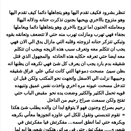
تنظر بشرود فكيف تقدم اليها وهو يتجاهلها دائما كيف تقدم اليها
وهو متزوج باااخري ويحبها بجنون تذكرت حنانه ودلاله اليهاا
ومعاملته الحنون اما تزوج بااخري وهو يتجاهلها دائما ويعاملها
بجفاء فهي تهرب ومازلت تهرب منه حتي لا تتضعف وتعانقه بقوه
وتبكي تتزكر حنانه لزوجته وقلبه التي مازال يدق الي الان فهي
يجب ان تتكلم معه وتعرف سبب هذه الزيجه ويجب ان تتكلم
معه ايضا حتي تعرفه حكايه هذه الحادثه والمجهول الذي قتل
شقيقه بدم بارد يجب ان يعرف كل شئ فهي تكرهه ان يظنها انه
بظن سيئ مسحت دموعها التي كانت تبكي علي فراق شقيقه
وحبيبهاا نزلت الي الاسفل واتجهت نحو المكتب ولكن قبل ان
تتدخل مسحت عيونه مره اخري واخذت نفس عميق وتنيهده
قويه تحمل الكثير والكثير وضعت يده نحو مقبض الباب حتي
تفتح ولكن سمعت صراخ رحيم من الداخل
رحيم بصراخ وجنون فهو لا يتوقع ابدا ان والده يطلب شئ هكذا
= تقوم تتدبسني وتقول للكل اني عاوزه اتجوزها معأني بكرهه
وبكرهه حتي لما انطق اسمه... مفكرتش فيا مفكرتش في
شعوري.... مفكرتش حتي في مراتي هتكون شعورها ايه لما