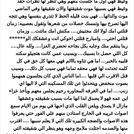
وغيظ فهي اول ما جلست معهم وهي تنظر لها نظرات حقد
وغيظ فهي بسببها موت شقيقتها والان شقيقها وفي الماضي
موت والداتها... فهي بنت قليله الحظ لا تتدري بنفسها وهي تتجه
اليها تصرخ بيها وتمسك خصلات من شعرها وتقول بعصبيه: زمان
قتلتي امك لولا انك مجتيش.... مكنش امك ماتتت... وزمان
قتلتي اختي... وامبارح قتلتي اخوكي انت وعشقكك الو******
ربنا ينتقم منك وجايه بكل بجاحه تحضري العزا.... ولله عال....
كل اللي حصل دا بسببك... وبسبب عمي كانت هتجيلو سكته
قلبيه بالخبر... اما هي تتاوه بااالم فهي معها كل حق في كل
كلمه تحدثت لها فهي محقه تماما فهي سبب كل ذلك... وسبب
قتل الاقرب الي قلبها ....اما الناس الذي كان يجلسون همهموا
بصوت منخفض ويتحدثوا عن تلك المسكينه التي لا اليها اي
زنب.... اما في الغرفه المجاوره رحيم يجلس معهم ويأخذ عزاء
ابن عمه فهو لا يصدق ابدا انها مات بسبب شقيقته وعشقها
مازال لا يصدق ويلعن القلب الذي احبها في يوم من الايام سمع
اصوات غريبه في الخارج استاذن منهم علي الفور حتي يعرفوا
هذه الاصوات والضجه الكبيره تلك التي لا يعلم سببها .... اقترب
منها والصدمه احتلت ملامح وجهه وهو ينظر الي شقيقته التي