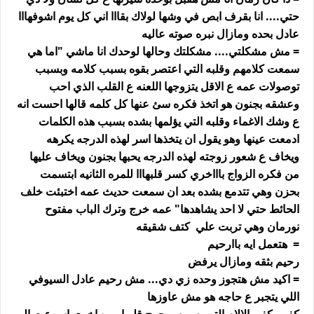
حتي.... انا بقرف ابص في وشها لولاك بقااا اني كل يوم اشوفهااا
عادل بحده ومازال نبره صوته عاليه
= مش مشكلتي.... مشكلتك وحالها لوحدك انا ماشي "اما هي
سمعت كلامهم وقلبه التي اعتصر بقوه بسبب كلامه وبسبب
توصولات عمه ع الاقل يتزوجها اللعنه ع القلب الذي احب
وعشقه بجنون هو اتخذ فكره سئ عنها كل كلمه قالها احست انه
ع وشك الاغماء وقلبه التي يؤلمها بشده بسبب هذه الكلمات
ادمعت عينها وهو يقول ان يتخذها اسر لهذه الدرجه يكرهه
ويخاف ع شعور زوجته لهذه الدرجه يحبها بجنون ويخاف عليها
من فكره الزواج باااخري كسر قلبهااا للمره الثانيه ابتسمت
بحزن وهي تتدمع بشده بعد ان سمعت حديث عمه اختبئت خلف
الحائط حتي لا احد يشاهدها" عمه خرج وترك الباب مفتوح
نورمان وهي تربت علي كتف شقيقه
= هتعمل ايه باارحيم
رحيم بثقه ومازال يرفض
= اكيد مش هتجوز وحده زي دي... مش رحيم عادل السيوفي
اللي يتجبر ع حاجه هو مش عاوزها