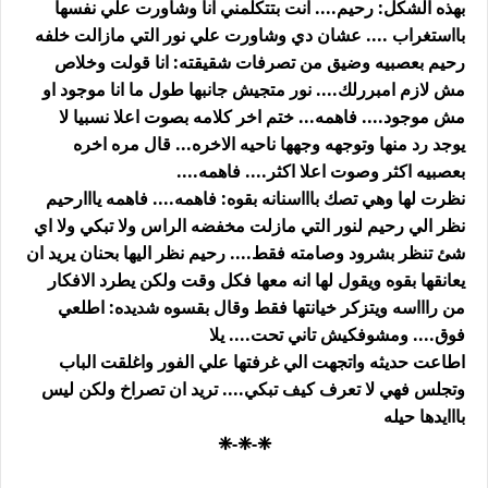
بهذه الشكل: رحيم.... انت بتتكلمني انا وشاورت علي نفسها
بااستغراب .... عشان دي وشاورت علي نور التي مازالت خلفه
رحيم بعصبيه وضيق من تصرفات شقيقته: انا قولت وخلاص
مش لازم امبررلك.... نور متجيش جانبها طول ما انا موجود او
مش موجود.... فاهمه... ختم اخر كلامه بصوت اعلا نسبيا لا
يوجد رد منها وتوجهه وجهها ناحيه الاخره... قال مره اخره
بعصبيه اكثر وصوت اعلا اكثر.... فاهمه....
نظرت لها وهي تصك باااسنانه بقوه: فاهمه.... فاهمه يااارحيم
نظر الي رحيم لنور التي مازلت مخفضه الراس ولا تبكي ولا اي
شئ تنظر بشرود وصامته فقط.... رحيم نظر اليها بحنان يريد ان
يعانقها بقوه ويقول لها انه معها فكل وقت ولكن يطرد الافكار
من راااسه ويتزكر خيانتها فقط وقال بقسوه شديده: اطلعي
فوق.... ومشوفكيش تاني تحت.... يلا
اطاعت حديثه واتجهت الي غرفتها علي الفور واغلقت الباب
وتجلس فهي لا تعرف كيف تبكي.... تريد ان تصراخ ولكن ليس
بااايدها حيله
❈-❈-❈