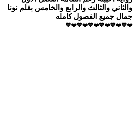
والثاني والثالث والرابع والخامس بقلم نونا
جمال جميع الفصول كامله
❤️💙❤️💙❤️💙❤️💙❤️💙❤️💙