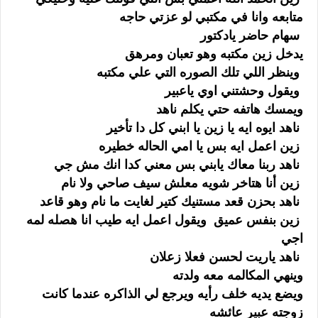
متابعه وانا في مكتبي لو عزتي حاجه
سهام حاضر يادكتور
يدخل زين مكتبه وهو تعبان ومرهق
وينظر اللي تلك الصوره التي علي مكتبه
ويقول وحشتني اوي ياعبير
ويمسك هاتفه حتي يكلم ناهد
ناهد ايوه ايه يا زين يا ابني كل دا تأخير
زين اعمل ايه بس يا امي الحاله خطيره
ناهد ربنا معاك يابني بس معني كدا انك مش جي
زين أنا هتاخر شويه معلش سيف صاحي ولا نام
ناهد بحزن قعد مستنيك كتير لغايت ما نام وهو قاعد
زين بنفس عميق ويقول اعمل ايه طيب انا هصله لمه
اجي
ناهد ياريت لحسن فعلا زعلان
وينهي المكالمه معه ولدته
ويضع يديه خلف رأيه ويرجع لي الذاكره عندما كانت
زوجته عبير عائشه