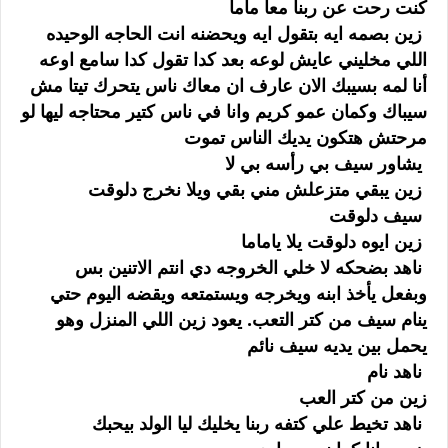
كنت رحت عن ربنا معا ماما
زين بصمه ايه بتقول ايه ويحضنه انت الحاجه الوحيده
اللي مخليني عايش لوعه بعد كدا تقول كدا سامع اوعه
أنا لمه بسيبك الان عارف ان معاك ناس يتحرك تيتا مش
سيباك وكمان عمو كريم وانا في ناس كتير محتاجه ليها لو
مرحتش هتكون يديك الناس تموت
يشاور سيف بي رأسه بي لا
زين يبقي متزعلش مني بقي ويلا نخرج دلوقت
سيف دلوقت
زين ايوه دلوقت يلا ياماما
ناهد بضحكه لا خلي الخروجه دي انتم الاتنين بس
وبفعل يأخذ ابنه ويخرجه ويستمتعه ويقضه اليوم حتي
ينام سيف من كتر التعب. يعود زين اللي المنزل وهو
يحمل بين يديه سيف نائم
ناهد نام
زين من كتر العب
ناهد تخيط علي كتفه ربنا يخليك ليا الولد بيحبك