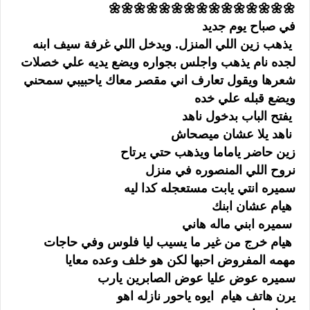
🌼🌼🌼🌼🌼🌼🌼🌼🌼🌼🌼🌼🌼🌼🌼
في صباح يوم جديد
يذهب زين اللي المنزل. ويدخل اللي غرفة سيف ابنه
لجده نام يذهب واجلس بجواره ويضع يديه علي خصلات
شعرها ويقول تعارف اني مقصر معاك ياحبيبي سمحني
ويضع قبله علي خده
يفتح الباب بدخول ناهد
ناهد يلا عشان ميصحاش
زين حاضر ياماما ويذهب حتي يرتاح
نروح اللي المنصوره في منزل
سميره انتي يابت مستعجله كدا ليه
هيام عشان ابنك
سميره ابني ماله هاني
هيام خرج من غير ما يسيب ليا فلوس وفي حاجات
مهمه المفروض احبها لكن هو خلف وعده معايا
سميره عوض عليا عوض الصابرين يارب
يرن هاتف هيام ايوه ياحور نازله اهو