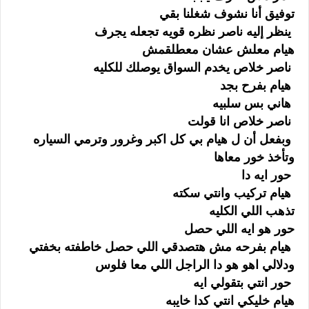
توفيق أنا نشوف شغلنا بقي
ينظر إليه ناصر نظره قويه تجعله يجرف
هيام معلش عشان معطلقمش
ناصر خلاص يخدم السواق يوصلك للكليه
هيام بفرح بجد
هاني بس سلبيه
ناصر خلاص انا قولت
وبفعل أن ل هيام بي كل اكبر وغرور وترمي السياره
وتأخذ خور معاها
حور ايه دا
هيام تركيب وانتي سكته
تذهب اللي الكليه
حور هو ايه اللي حصل
هيام بفرحه مش هتصدقي اللي حصل خاطفته بخفتي
ودلالي اهو هو دا الراجل اللي معا فلوس
حور انتي بتقولي ايه
هيام خليكي انتي كدا خايبه