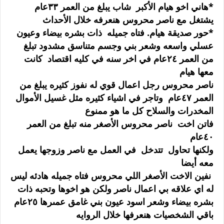
*هاني اخو هيام الأكبر شاب يبلغ من العمر ٣٣عام
يشتغل مع ناصر محروس هنعرفه خلال الأحداث
*حور صديقة هيام. فتاه جميله ذات بشره بيضاء وعيون
عسلي واسعه وشعر بني وجسم متناسق مشدود تبلغ
من العمر ٢٤عام في اخر سنه في كليه اقتصاد كانت
معها هيام
ناصر محروس رجل اعمال قوي له نفوز كثيره يبلغ من
العمر ٤٧عام وتاجر في اشياء كثيره مثل غسيل الأموال
المخدرات والسلاح كل ما هو ممنوع
فاتن اخت ناصر محروس الأصغر منه تبلغ من العمر
٤٠عام
ولكنها تحاول تتدخل في العمل مع ناصر وزوجها يعمل
معه أيضا
نفين الاخت الأصغر اللي محروس فتاه جميله هادئه ليس
له اي علاقه بي اعمال ناصر ولكن هو اخوها وتحبه ذات
بشره بيضاء وشعر اسود عيون بني غامق عمىرها ٢٥عام
باقي الشخصيات هنعرفها خلال الروايه