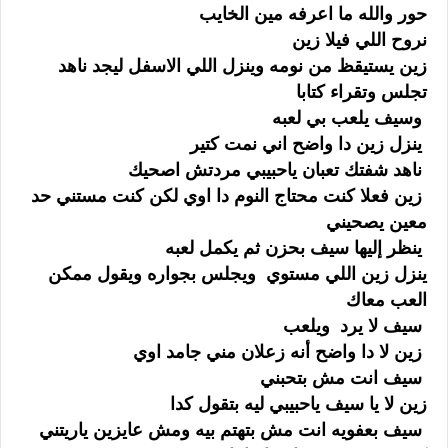
حور والله ما اعرفه مين الخايب
نروح اللي فيلا زين
زين يستيقظ من نومه وينزل اللي الاسفل ليجد ناهد
تجلس وتقراء كتابا
وسيف يلعب بي لعبه
ينزل زين دا واضح اني نمت كتير
ناهد شفتك تعبان ياحبيبي مردتش اصحيك
زين فعلا كنت محتاج النوم دا اوي لكن كنت مستني حد
معين يصحيني
ينظر إليها سيف بحزن ثم يكمل لعبه
ينزل زين اللي مستوي ويجلس بجواره ويقول ممكن
العب معاك
سيف لا يرد ويلعب
زين لا دا واضح أنه زعلان مني جامد اوي
سيف انت مش بتحبني
زين لا يا سيف ياحبيبي ليه بتقول كدا
سيف بعفويه انت مش بتهتم بيه ومش عايزين ياريتني