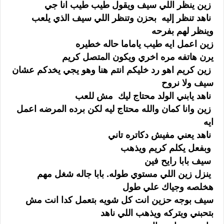
زين ينظر اللي سيف ويقول طيب طيب انا جي
ناهد تنظر إليه بحزن وتنظر اللي سيف الذي يلعب
وينظر لهم بفرحه
زين اعمل ايه طيب ياماما حاله خطيره
يرن هاتفه مره اخري ويكون المتصل كريم
زين كريم اهو رد خليكم انتم هنا وهو يجي يخدكم عشان
سيف ولا نروح
ناهد يابني الولد محتاج ليك مش للعب
زين وانا كمان والله محتاج ليه لكن برده المرضه اعمل
ايه
ناهد يعني مفيش دكاتره تاني
وبفعل يكلم كريم ويذهب
سيف بابا رايح فين
ينزل زين اللي مستوي طوله. بابا جاله شغل مهم
هخلصه وجياك علي طول
سيف بوجه حزين انت كل شويه بتعمل كدا انت مش
بتحبني ويتركه ويذهب اللي ناهد