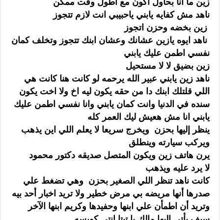
زين ما انا بحاول اكون مع اطول وقت ممكن
ناهد مش كفايه يابني ياحبيبي انت لازم تتجوز
زين بخضه وحزن اتجوز
ناهد ايوه يازين عشانك وعشان ابنك تتجوز وتخلف كمان
نفسي اطمن عليك يابني
زين بضيق لا لا مستحيل
ناهد زين يابني عبير الله يرحمه لو كانت هنا كانت هي
اللي قلتلك ابنك دا من حقه يكون ليه اخ ولا اخت يكون
سنده في الدنيا وانت كمان يابني وانا نفسي اطمن عليك
يابني انا مش هعيش ليك العمر كله
ينظر إليها بحزن ويخرج سريعا لا يعلم اللي اين يذهب
ويركب سيارته وينطلق
يرن هاتف زين ويكون المتصل صديقه دكتور محمود
لا يرد عليه ويذهب
كانت ناهد تنظر اللي الصغير بحزن وهي تضغط علي
صدرها أنها مريضه بي مرض خطير ولا تريد اخبار أحد بيه
وتريد أن اطمأن علي ابنها وحفيدها وكريم ابنها الآخر
سيف يأتي إليها مالك يا تيتا انتي كويسه