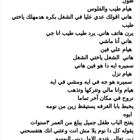
طول
هيام طيب والفلوس
هاني اقولك عدي عليا في الشغل بكره هدمهلك ياختي
طيب
يرن هاتف هاني. يرد طيب طيب انا جي
هاني أنا ماشي
هيام علي فين
هاني الشغل ياختي الشغل
سميره ايه دا هو فين هاني
هيام نزل
سميره هو جه في ايه ومشي في ايه
هيام وانا مالي وتتركها وتذهب
نروح في مكان آخر تماما
يخبط بابا الغرفه يستيقظ زين من نومه
ايوه
يفتح الباب طفل جميل يبلغ من العمر ٣سنوات
يقوله كل دا نوم يلا مش انت وعتني انك هتفسحني
زين تعالي عندي الاول ديني البوسه