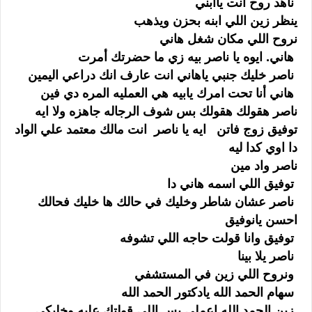
ناهد روح انت ياابني
ينظر زين اللي ابنه بحزن ويذهب
نروح اللي مكان شغل هاني
هاني. ايوه يا ناصر بيه زي ما حضرتك أمرت
ناصر خليك جنبي ياهاني انت عارف انك دراعي اليمين
هاني أنا تحت امرك يابيه هي العمليه المره دي فين
ناصر هقولك هقولك بس شوف الرجاله جاهزه ولا ايه
توفيق زوج فاتن ايه يا ناصر انت مالك معتمد علي الواد
دا اوي كدا ليه
ناصر واد مين
توفيق اللي اسمه هاني دا
ناصر عشان شاطر وخليك في حالك ها خليك فحالك
احسن يانوفيق
توفيق وانا قولت حاجه اللي تشوفه
ناصر يلا بينا
ونروح اللي زين في المستشفي
سهام الحمد الله يادكتور الحمد الله
زين الحمد الله اعملي بس اللي قولتك عليه وخليكي