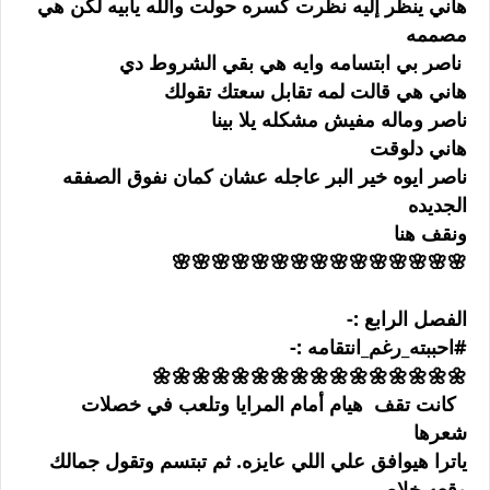
هاني ينظر إليه نظرت كسره حولت والله يابيه لكن هي
مصممه
ناصر بي ابتسامه وايه هي بقي الشروط دي
هاني هي قالت لمه تقابل سعتك تقولك
ناصر وماله مفيش مشكله يلا بينا
هاني دلوقت
ناصر ايوه خير البر عاجله عشان كمان نفوق الصفقه
الجديده
ونقف هنا
🌸🌸🌸🌸🌸🌸🌸🌸🌸🌸🌸🌸🌸🌸🌸
الفصل الرابع :-
#احببته_رغم_انتقامه :-
🌼🌼🌼🌼🌼🌼🌼🌼🌼🌼🌼🌼🌼🌼🌼🌼
كانت تقف هيام أمام المرايا وتلعب في خصلات
شعرها
ياترا هيوافق علي اللي عايزه. ثم تبتسم وتقول جمالك
وقعه خلاص