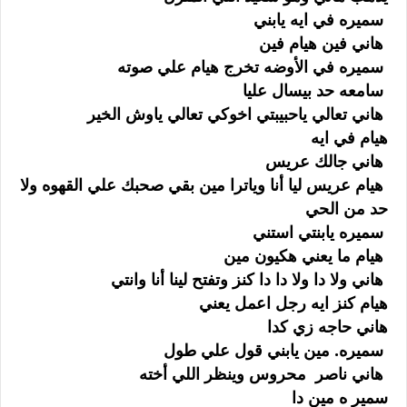
سميره في ايه يابني
هاني فين هيام فين
سميره في الأوضه تخرج هيام علي صوته
سامعه حد بيسال عليا
هاني تعالي ياحبيبتي اخوكي تعالي ياوش الخير
هيام في ايه
هاني جالك عريس
هيام عريس ليا أنا وياترا مين بقي صحبك علي القهوه ولا
حد من الحي
سميره يابنتي استني
هيام ما يعني هكيون مين
هاني ولا دا ولا دا دا كنز وتفتح لينا أنا وانتي
هيام كنز ايه رجل اعمل يعني
هاني حاجه زي كدا
سميره. مين يابني قول علي طول
هاني ناصر محروس وينظر اللي أخته
سمير ه مين دا