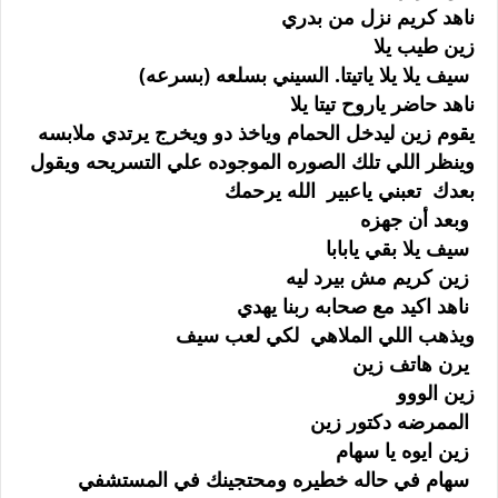
ناهد كريم نزل من بدري
زين طيب يلا
سيف يلا يلا ياتيتا. السيني بسلعه (بسرعه)
ناهد حاضر ياروح تيتا يلا
يقوم زين ليدخل الحمام وياخذ دو ويخرج يرتدي ملابسه
وينظر اللي تلك الصوره الموجوده علي التسريحه ويقول
بعدك تعبني ياعبير الله يرحمك
وبعد أن جهزه
سيف يلا بقي يابابا
زين كريم مش بيرد ليه
ناهد اكيد مع صحابه ربنا يهدي
ويذهب اللي الملاهي لكي لعب سيف
يرن هاتف زين
زين الووو
الممرضه دكتور زين
زين ايوه يا سهام
سهام في حاله خطيره ومحتجينك في المستشفي