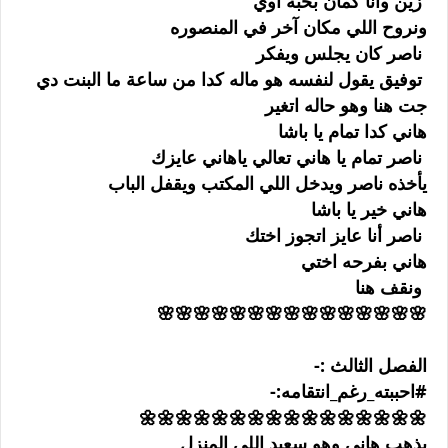
زين وانا كمان بحبه اوي
ونروح اللي مكان آخر في المنصوره
ناصر كان يجلس ويفكر
توفيق يقول لنفسه هو ماله كدا من ساعة ما البنت دي
جت هنا وهو حاله اتغير
هاني كدا تمام يا باشا
ناصر تمام يا هاني تعالي ياهاني عايزك
يأخذه ناصر ويدخل اللي المكتب ويقفل الباب
هاني خير يا باشا
ناصر أنا عايز اتجوز اختك
هاني بفرحه اختي
ونقف هنا
🌸🌸🌸🌸🌸🌸🌸🌸🌸🌸🌸🌸🌸🌸🌸
الفصل الثالث :-
#احببته_رغم_انتقامه:-
🌼🌼🌼🌼🌼🌼🌼🌼🌼🌼🌼🌼🌼🌼🌼🌼
يذهب هاني وهو سعيد اللي المنزل