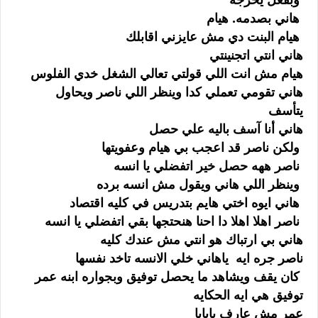
هاني بصدمه. هيام
هيام البنت دي مش عايزني اقابلك
هاني انتي اتجنينتي
هيام مش انت اللي قولتي تعالي الشغل خدي الفلوس
هاني تقومي تعملي كدا وينظر اللي ناصر ويحاول
يتأسف
هاني أنا آسف باليه علي حصل
ولكن ناصر قد اعجب بي هيام وعفويتها
ناصر ههه حصل خير اتفضلي يا انسه
وينظر اللي هاني ويقول مش انسه برده
هاني ايوه اختي هايم بتدريس في كليه اقتصاد
ناصر اهلا اهلا دا احنا هنحتجها بقي اتفضلي يا انسه
هاني بي ارتباك هو انتي مش عندك كليه
ناصر جره ايه ياهاني خلي الانسه تاخد نفسها
كان يقف ويشاهد ما يحصل توفيق وبجواره ابنه عمر
توفيق هي ايه الحكايه
عمر مش عارف يابابا