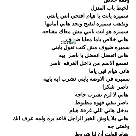
لخبط باب المنزل
سميره يابت يا هيام افتحي انتي يابنتي
وتذهب سميره لتفتح وتجد هاني أمامها
سميره هو انت يابني مش معاك مفتاحه
هاني خلاص ياما معايا ضيوف
سميره ضيوف مش كنت تقول يابني
هاني اتفضل اتفضل يا ناصر بيه
تسمع الاسم من داخل الغرفه ناصر
هاني هيام فين ياما
سميره في الاوضه يابني تشرب ايه يابيه
ناصر شكرا
هاني لا لزم تشرب حاجه
ناصر يبقي قهوه مظبوط
يدخل هاني اللي غرفة هيام
هاني يلا ياوش الخير الراجل قاعد بره ولمه عرف انك
وفقتي جه
هيام قولت أن ليا شروط