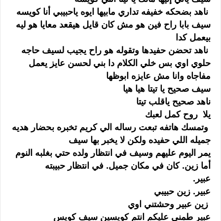
ناهد بضحكه خفيفه تداري مابيها ايوه ياحبيبي أنا كويسه
سيف بابا راح فين هو مش كان قايل هيقعد معايا هو ليه
بيعمل كدا
ناهد تحضن حفيدها وتقوله هو راح يجيب لسيف حاجه
حلوي اوي بس خلي الكلام دا بني لحسن عايز يعمل
مفاجاه وانا مش عايزه ابوظها
سيف صحيح يا تيتا هيا هيا
ناهد صحيح ياقلب تيتا
يلا روح كمل لعبك
وتمسك هاتفه تبعت رساله الي كريم تخبره بحضار هديه
جميله اللي حفيده ولكن لا يخبر بها سيف
يمر اليوم عليهم وسيف في انتظار ولده حتي بغلبه النوم
أما زين. كان في مكان جميل. في انتظار حبيبته
عبير.
عبير. زين حبيبي
زين عبير وحشتني اوي
عبير طمني عليكم انتم كويسين سيف كويس