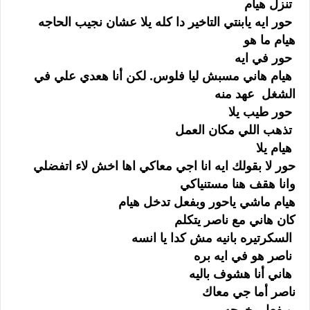
تنزل هيام
حور ايه يابنتي التاخير دا كله يلا عشان نجيب الحاجه
هيام ما هو
حور في ايه
هيام هاني مسبش ليا فلوس. لكن أنا هعدي علي في
الشغل عهد منه
حور طيب يلا
تذهب اللي مكان العمل
هيام يلا
حور لا بقولك ايه انا اجي معاكي اها اخش لاء اتفضلي
وانا هقف هنا مستنياكي
هيام ماشي ياحور وبفعل تدخل هيام
كان هاني مع ناصر يتكلم
السكرتيره بانيه مش كدا يا انسه
ناصر هو في ايه بره
هاني أنا هشوف باليه
ناصر أما جي معاك
وبفعل يخرجه