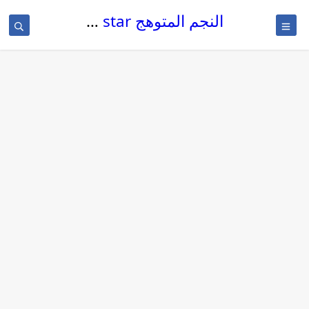
النجم المتوهج The glowing star