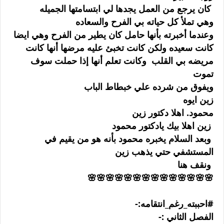
كان يرجع من العمل يجدها لي ابتسامتها الجميله
وهي تملأ كل حياته بي الفرح والسعاده
وعندما أخبرته بأنها حامل كان يطير من الفرح وهي ايضا
كانت سعيده ولكن كانت تخبئ عليه مرضها أنها كانت
مريضه بي القلب وكانت تعلم أنها إذا حملت سوف
تموت
ويفوق من شرده علي خبطاط الباب
زين ايوه
محمود. اهلا دكتور زين
زين اهلا بيك يادكتور محمود
وبعد السلام يخبره محمود بأنه هو من يقيم في
المستشفي حتي يذهب زين
ونقف هنا
🌸🌸🌸🌸🌸🌸🌸🌸🌸🌸🌸🌸🌸🌸
#احببته_رغم_انتقامه:-
الفصل الثاني :-