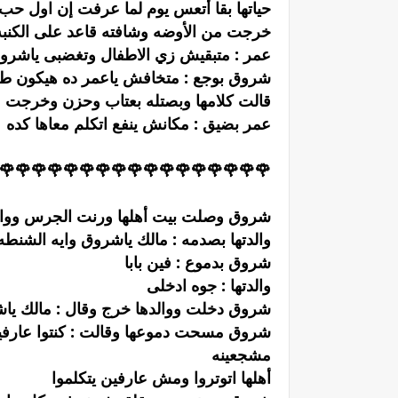
حياتها بقا أتعس يوم لما عرفت إن اول حب 
خرجت من الأوضه وشافته قاعد على الكنب
عمر : متبقيش زي الاطفال وتغضبى ياشر
شروق بوجع : متخافش ياعمر ده هيكون 
قالت كلامها وبصتله بعتاب وحزن وخرجت 
عمر بضيق : مكانش ينفع اتكلم معاها كده
🌹🌹🌹🌹🌹🌹🌹🌹🌹🌹🌹🌹🌹🌹🌹🌹🌹
شروق وصلت بيت أهلها ورنت الجرس ووالد
والدتها بصدمه : مالك ياشروق وايه الشنط
شروق بدموع : فين بابا
والدتها : جوه ادخلى
شروق دخلت ووالدها خرج وقال : مالك يا
شروق مسحت دموعها وقالت : كنتوا عارفي
مشجعينه
أهلها اتوتروا ومش عارفين يتكلموا