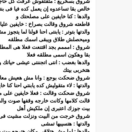
شروق بسخريع : متقلقوش عرفت كل حاجه ع
خالص بقا تساعدوه إن يعمل كده فيا فى بنت
والدها : كنا خايفين على مصلحتك و
قاطعته شروق وقالت بصراخ : خايفين عليا 
والدتها بتوتر : يابنتى احنا قولنا لما يتج
وميحصلش طلاق ويبقى اسمك مطلقه
شروق : امممم بجد اقتنعت فعلا هى المط
بقا وهكون اسمى مطلقه فعلا
والدها بغضب : انتى اتجننتى عيشى حياتك 
هتخربى بيتك
شروق ضحكت بوجع : وانا مش هعيش معاك
والدتها : لاء متقوليش كده يابنتي احنا كنا
شروق ضحكت وقالت : فعلا خايفين على مص
قالت كلامها وكانت خارجه وقفها صوت والد
بيت جوزك اعتبرى إن ملكيش أهل
شروق خرجت من البيت ونزلت مشيت فى 
والدتها : هتسيبها تمشى
والدها : لما مش هتلاقي مكان هترجع بيت 