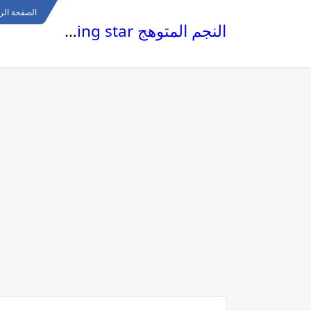
الصفحة الر
النجم المتوهج The glowing star