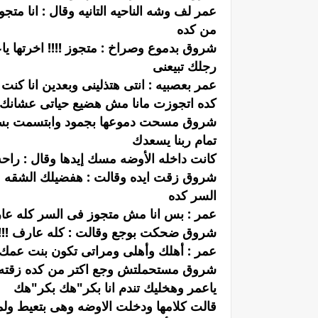
عمر لف وشه الناحيه التانيه وقال : انا م
من كده
شروق بدموع وصراخ : متجوز !!!! اخرتها يا
رجلك تبيعنى
عمر بعصبيه : انتى هتذلينى وبعدين انا ك
كده اتجوزت مانا مش هضيع حياتى عشانك
شروق مسحت دموعها بجمود وابتسمت بسخر
تمام ربنا يسعدك
كانت داخله الأوضه مسك إيدها وقال : راحه
شروق زقت ايده وقالت : هفضيلك الشقه ع
السر كده
عمر : بس انا مش متجوز فى السر كله عا
شروق ضحكت بوجع وقالت : كله عارف !!! و
عمر : أهلك وأهلى ومراتى تكون بنت عمك
شروق مستحملتش وجع اكتر من كده زقته
ياعمر وهخليك تندم انا بكر"هك بكر"هك
قالت كلامها ودخلت الاوضه وهى بتعيط ولم