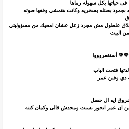
فى حياتها بكل سهوله رماها
ه بجمود بصتله بسخريه وكانت هتمشى وقفها صوته
وق
طلاق علطول مش مجرد زعل عشان امحيك من مسؤوليتي
من البيت
🌹 أستغفروووا
تها فتحت الباب
ه دي وفين عمر
شروق ايه ال حصل
ن ان عمر اتجوز بسنت ومحدش قالى وكمان كنته