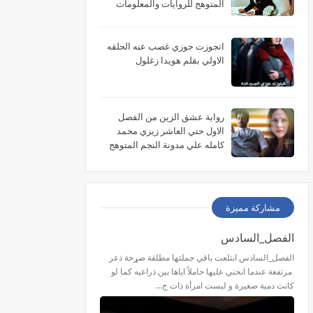
المتوهج للروايات والمعلومات
اتجوزت جوزي غصب عنه الحلقه
الاولي بقلم هويدا زغلول
رواية عشق الزين من الفصل
الاول حتي العاشر زيزي محمد
كامله علي مدونة النجم المتوهج
للروايات
مشاركة مميزة
الفصل_السادس
الفصل_السادس ابتلعت باقي جملتها مطلقة صړخة ذعر
مرتفعة عندما انحني عليها حاملاً اياها بين ذراعيه كما لو
كانت دمية صغيرة و ليست امرأة ذات ج…