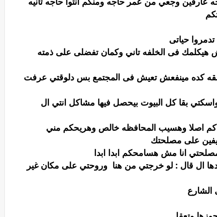
ارفين وجعي من عمر حاجه ومنكم انتوا حاجه تانيه
كم
تدمروا حياتى
وز مش هيكلمك فى الخلفه تاني وكمان تفضلى على ذمته
لقه كده مينفعش تعيش فى المجتمع بس دلوقتي عرفت
واسكتي بقا كل البيوت بيحصل فيها مشاكل انتي ال
م اصلا وهسيب المحافظه خالص وهريحكم مني
 خايفين على مصلحتك
لحتي انا مش هسامحكم ابدا ابدا
ها ال قال : لو خرجتي من هنا وروحتي على مكان غير
الشارع
جوزها وتعقل