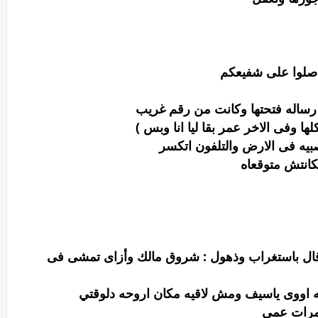
🌹🌹🌹🌹🌹🌹🌹
شروق وهى ماشيه بشنطة هدومها 
(شوفتى نفذت وعدى ودمرت ليكي حيات
شروق اتوجعت ورمت التلفون 
كملت مشى بس
سيف كان شايل طفل صغير وراح عندها وقال باستغ
شروق دموعها نزلت بوجع وقالت : انا تعبانه 
سيف بصدم