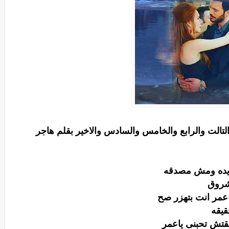
التالت والرابع والخامس والسادس والاخير بقلم هاجر
ايده ومش مصدقه
اشروق
عمر انت بتهزر صح
قيقه
قتش تحبنى ياعمر