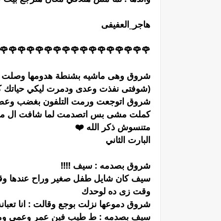
هاجر_العفيفى
🌹🌹🌹🌹🌹🌹🌹🌹🌹صلوا على شفيعكم
وصلت رساله فتحتها وكانت من رقم غريب
ك كلها وفى الاخر عمر بقا ليا انا وبس )
بغضب وعصبيه فى الارض والتلفون اتكسر
 اتصدمت لما شافت ال مكانتش متوقعاه
متنسوش ذكر الله ❤️
البارت الثاني
شروق بصدمه : سيف !!!!
راب وذهول : شروق مالك وأزاى تمشى فى
وقت زى ده لوحدك
اووى ياسيف ومش لاقيه مكان اروحه دلوقتي
ه : ط طيب فين عمر وعمى ومرات عمى