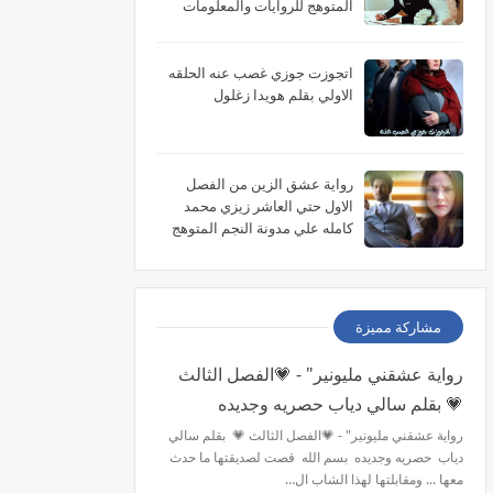
المتوهج للروايات والمعلومات
اتجوزت جوزي غصب عنه الحلقه
الاولي بقلم هويدا زغلول
رواية عشق الزين من الفصل
الاول حتي العاشر زيزي محمد
كامله علي مدونة النجم المتوهج
للروايات
مشاركة مميزة
رواية عشقني مليونير" - 💗الفصل الثالث
💗 بقلم سالي دياب حصريه وجديده
رواية عشقني مليونير" - 💗الفصل الثالث 💗 بقلم سالي
دياب حصريه وجديده بسم الله قصت لصديقتها ما حدث
معها ... ومقابلتها لهذا الشاب ال…