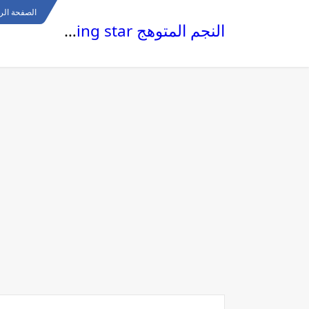
الصفحة الر
النجم المتوهج The glowing star