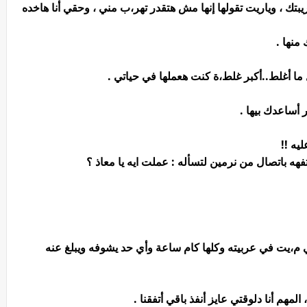
ك ، وياريت تقولها إنها مش هتقدر تهر،ب مني ، وحقي أنا هاخده
منها .
ل ما أغلط..أكبر غلط،ة كنت هعملها في حياتي .
 أساعدك بيها .
يه !!
ه باتصال من نرمين لتسأله : عملت ايه يا معاذ ؟
 م،يت في عربيته وكلها كام ساعة وأي حد يشوفه ويبلغ عنه
لمهم أنا دلوقتي عايز أنفذ باقي أتفقنا .