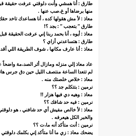
طارق : أنا همشي وأنت دلوقتي عرفت حقيقة قريبت
منها برضاها أو غ،صب عنها .
معاذ : لأ مش هقولها كده ، أنا هساعدك تاخد حقك 
طارق ” بتعجب ” : بجد ؟!
معاذ : أيوه ، أنا بحمد ربنا إني عرفت الحقيقة قب
طارق : هتساعدني أزاي ؟
معاذ : أنا عارف مكانها ، شوف الطريقة اللي أقدر
عاد معاذ إلي منزله ومازال أثر الصد،مة واضحاً عل
لم تتعدا الساعة منتصف الليل حين دق جرس هاتفه
معاذ : خلاص خلصتك منه .
نرمين : بتتكلم جد ؟؟
معاذ : وهيه دي فيها هزار !!
نرمين : فيه حد شافك ؟؟
معاذ : لأ خالص مفيش أي حد شافني ، هو دلوقتي
والخبر الكل هيعرفه .
نرمين : أنت متأكد أنه ما،ت ؟؟
يضحك معاذ : زي ما أنا متأكد إني بكلمك دلوقتي ، ا