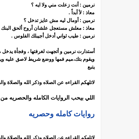
نرمين : أنت زعلت مني ولا ايه ؟
معاذ : لأ أبداً .
نرمين : أومال ليه مش عايز تدخل ؟
معاذ : معلش مستعجل علشان أروح ألحق البنك .
نرمين : طيب ثواني أدخل أجيبلك الفلوس .
أستدارت نرمين و أتجهت لغرفتها ، وفجأة يدخل مع
ويقوم بتك،ميم فمها ووضع شريط لاصق عليه ويقيد،
يتبع
لاتلهكم القراءه عن الصلاه وذكر الله والصلاة و
اللي بيحب الروايات الكامله والحصريه من ه
روايات كامله وحصريه
لاتلهكم القراءه عن الصلاه وذكر الله والصلاة و