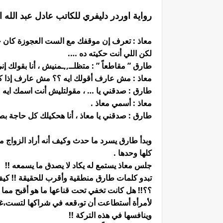
رواية اوردر دليفري للكاتب عادل عبد الله 
معاذ : تعرف إن موقفك مع الست العجوزة كان خ
لكن اللي أنت حكيته ده ….
طارق ” مقاطعاً ” : متظلــ,,ـمنيش ، أنا بقول
معاذ : مش عارف أقولك ايه ؟؟ مش عارف إذا كنت
طارق : صدقني يا … ، مقولتليش أنت اسمك ايه 
معاذ : أسمي معاذ .
طارق : صدقني يا معاذ ، أنا هحكيلك كل حاجة بص
وبدأ طارق يسرد ما حدث وكيف أنه أراد الزواج منه
كلها وحدها .
جلس معاذ يستمع له يكاد لا يصدق ما يسمعه !!
تبدو كلمات طارق منطقية وأقرب للحقيقة !! كيف ل
؟؟!! هل كانت تخفي تحت قناعها ما هو أقبح مما تب
لأمرأة أستطاعت أن تو،قعه في شراكها لتست،غله 
وينافسها في هذه التركة !!