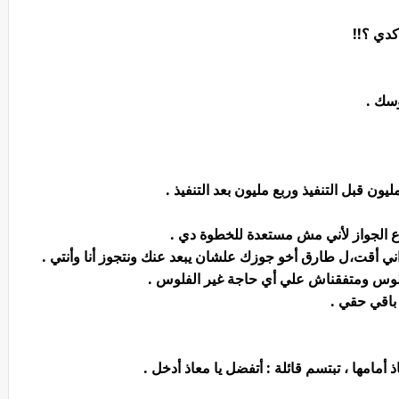
كدي ؟!!
وسك .
يون قبل التنفيذ وربع مليون بعد التنفيذ .
 الجواز لأني مش مستعدة للخطوة دي .
يزاني أقت،ل طارق أخو جوزك علشان يبعد عنك ونتجوز أنا وأنتي .
 الفلوس ومتفقناش علي أي حاجة غير الفلوس .
 باقي حقي .
امها ، تبتسم قائلة : أتفضل يا معاذ أدخل .