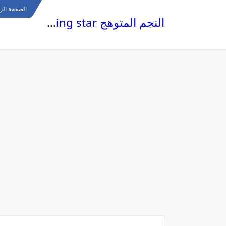
الصفحة الر
النجم المتوهج The glowing star