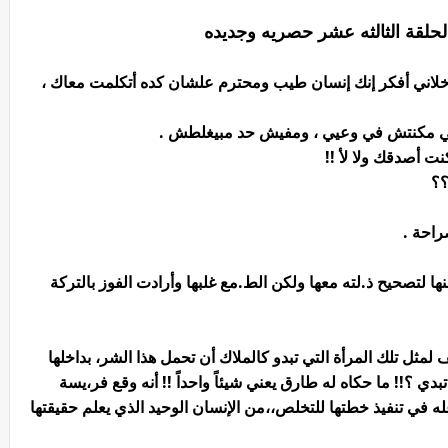
الحلقة الثالثه عشر حصريه وجديده
لاني أفكر إنك إنسان طيب ومحترم علشان كده أتكلمت معاك ،
ك إني مكنتش في وعيي ، ومفيش حد مبيغلطش .
 أصدقك ولا لأ !!
؟؟
راحة .
ا لتصحيح ذ.لته معها ولكن الط.مع غلبها وأرادت الفوز بالتركة
مثل تلك المرأة التي تبدو كالملاك أن تحمل هذا الشر، بداخلها
دي ؟!! ما حكاه له طارق يعني شيئاً واحداً !! أنه وقع فر،يسة
في تنفيذ خطتها للتخلص،،من الإنسان الوحيد الذي يعلم حقيقتها