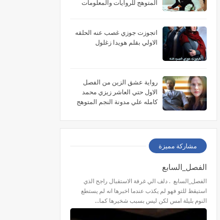
المتوهج للروايات والمعلومات
اتجوزت جوزي غصب عنه الحلقه
الاولي بقلم هويدا زغلول
رواية عشق الزين من الفصل
الاول حتي العاشر زيزي محمد
كامله علي مدونة النجم المتوهج
للروايات
مشاركة مميزة
الفصل_السابع
الفصل_السابع . دلف الي غرفة الاستقبال راجح الذي
استيقظ للتو فهو لم يكذب عندما اخبرها انه لم يستطع
النوم بليلة امس لكن ليس بسبب شخيرها كما…