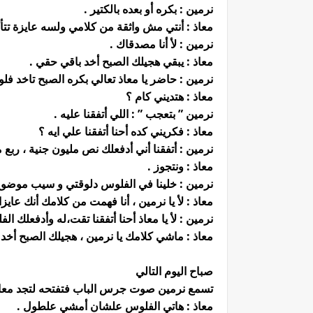
نرمين : بكره أو بعده بالكتير .
معاذ : أنتي مش واثقة من كلامي ولسه عايزة تتأ
نرمين : لأ أنا مصدقاك .
معاذ : يبقي هجيلك الصبح أخد باقي حقي .
نرمين : حاضر يا معاذ تعالي بكره الصبح تاخد فل
معاذ : هتديني كام ؟
نرمين ” بتعجب ” : اللي أتفقنا عليه .
معاذ : فكريني كده أحنا أتفقنا علي ايه ؟
نرمين : أتفقنا أني أدفعلك نص مليون جنية ، ربع مل
معاذ : ونتجوز .
نرمين : خلينا في الفلوس دلوقتي و سيب موضوع
معاذ : لأ يا نرمين ، أنا فهمت من كلامك أنك عا
نرمين : لأ يا معاذ أحنا أتفقنا تقت،له وأدفعلك
معاذ : ماشي كلامك يا نرمين ، هجيلك الصبح أخد
صباح اليوم التالي
تسمع نرمين صوت جرس الباب فتفتحه لتجد معاذ أم
معاذ : هاتي الفلوس علشان أمشي علطول .