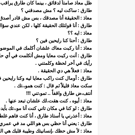
ظل معاذ صامتاً لدقائق ، بينما كان طارق يراقب 
طارق : ساكت ليه ؟ مش مصدقني ؟
معاذ : الحقيقة أنا مصدقك ، بس مش قادر أصدق 
طارق : أنا قولتلك الحقيقة كلها ، لكن عندي سؤا
معاذ : ايه ؟؟
طارق : أحنا كنا رايحين فين ؟
معاذ : أنا ركبت معاك علشان أكلمك في الموضوع
طارق : أنت ركبت معايا ومش أتكلمت في أي حاجة 
رأيك في أخر لحظة وكلمتني .
معاذ : فعلاً هي دي الحقيقة .
طارق : أومال كنت راكب معايا ليه وكنا رايحين ف
سكت معاذ قليلاً ثم قال : كنت همو،،تك .
أنتف،ض طارق واقفاً .. تمو،تني !!!
معاذ : أيوه ، كنت هقت،لك علشان تبعد عنها .
طارق : لو كنا في مكان تاني كنت أنا مو،،تك بأيد
معاذ : أعذرني يا أستاذ طارق ، أنا كنت فاهم غلط
طارق : يعني أنا حظي بس هو اللي مد في عمري 
معاذ : لأ مش حظك ،إنسانيتك وطيبة قلبك هي الل