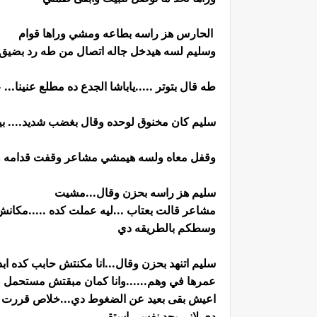
الحارس هز راسه بطاعه ومشي وراها قوام
وسليم لسه هيدخل جاله اتصال من طه رد بضيق و
طه قال بتوتر .....ياباشا الجدع ده مطلع عنينا.
سليم كان مخنوق لوحده وقال بغضب شديد.... بي
وقفل معاه ولسه هيمشي مشاعر وقفت قدامه و
سليم هز راسه بحزن وقال...مشيت
مشاعر قالت بعتاب ...ليه عملت كده .....مكانش 
وسطكم بالطريقه دي
سليم اتنهد بحزن وقال...انا مكنتش حابب كده ابد
عمرها في وهم......وانا كمان مبقتش مستحمل ..تع
اعيش بقى بعيد عن الضغوط دي...خلاص قررت اب
دي لاني بجد نفسي استقر