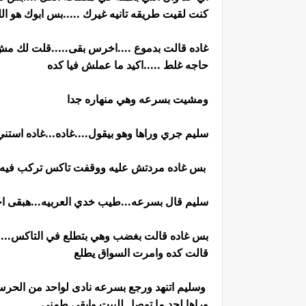
كنت لقيت طريقه تانيه غيرك .....بس ابوك هو 
غاده قالت بدموع ....اخرس بقى.....قلت لك مش 
حاجه غلط .....اكيد ما عملش فيا كده
ومشيت بسرعه وهي منهاره جدا
سليم جري وراها وهو بيقول....غاده...غاده استني
بس غاده مردتش عليه ووقفت تاكس تركب فيه وساب
سليم قال بسرعه...طيب خدي العربيه...هبقى اج
بس غاده قالت بغضب وهي بتطلع في التاكس.....م
قالت كده وامرت السواق يطلع
وسليم اتنهد ورجع بسرعه نادى لواحد من الحرس 
وراها لحد ما توصل للبيت وابقى طمني