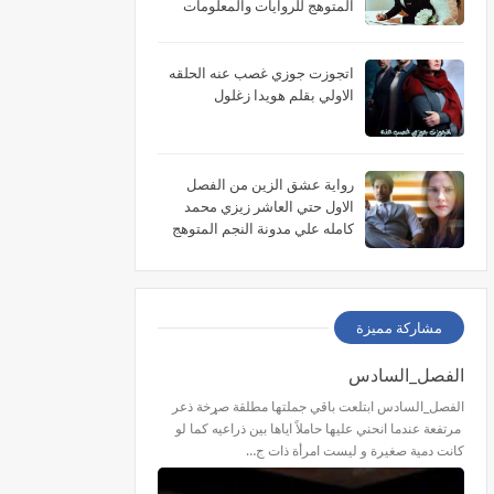
المتوهج للروايات والمعلومات
اتجوزت جوزي غصب عنه الحلقه
الاولي بقلم هويدا زغلول
رواية عشق الزين من الفصل
الاول حتي العاشر زيزي محمد
كامله علي مدونة النجم المتوهج
للروايات
مشاركة مميزة
الفصل_السادس
الفصل_السادس ابتلعت باقي جملتها مطلقة صړخة ذعر
مرتفعة عندما انحني عليها حاملاً اياها بين ذراعيه كما لو
كانت دمية صغيرة و ليست امرأة ذات ج…