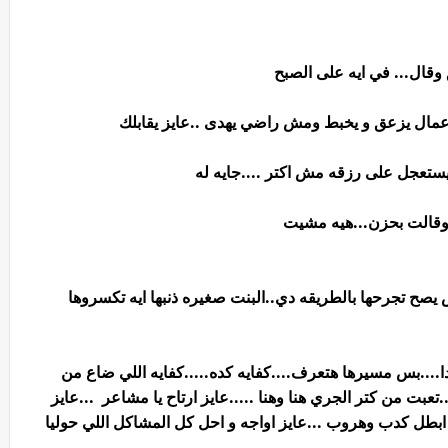
قال... في ايه على الصبح
.. عمال يزعق و يخبط ومش راضي يهدى ..عايز يقابلك
ستعجل على رزقه مش اكتر ....جايه له
قالت بحزن...هيه مشيت
يصح تجرحها بالطريقه دي..البنت صغيره ذنبها ايه تكسروها
ا....بس مسيرها هتعرف....كفايه كده.....كفايه اللي ضاع من
بت من كتر الجري هنا وهنا .....عايز ارتاح يا مشاعر ...عايز
طل كدب وهروب ...عايز اواجه و احل كل المشاكل اللي حوليا