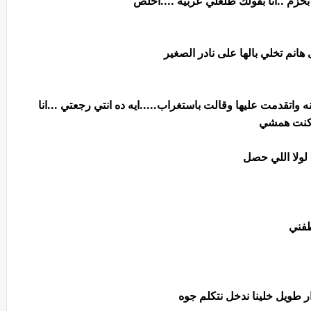
م ..انا بقولك طلعلي عربيه ....اخلص
هانم تخلي بالها على نادر الصغير
واتقدمت عليها وقالت باستغراب.....ايه ده انتي رجعتي ...انا
وكنت همشي
 لولا اللي حصل
طفني
ر طويل خلينا ندخل نتكلم جوه