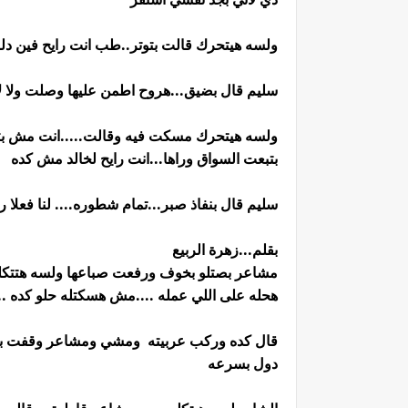
ولسه هيتحرك قالت بتوتر..طب انت رايح فين د
سليم قال بضيق...هروح اطمن عليها وصلت ولا لا
ولسه هيتحرك مسكت فيه وقالت.....انت مش بتقو
بتبعت السواق وراها...انت رايح لخالد مش كده
سليم قال بنفاذ صبر...تمام شطوره.... لنا فعلا 
بقلم...زهرة الربيع
مشاعر بصتلو بخوف ورفعت صباعها ولسه هتتكل
هحله على اللي عمله ....مش هسكتله حلو كده ..
قال كده وركب عربيته ومشي ومشاعر وقفت بخ
دول بسرعه