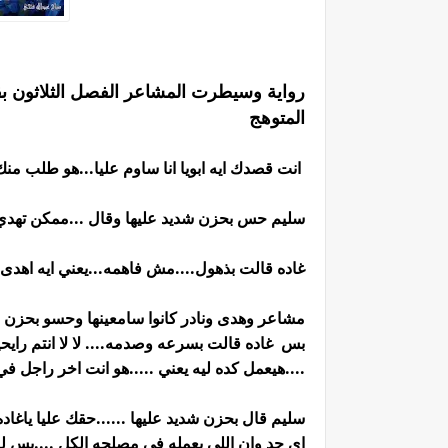
رواية وسيطرت المشاعر الفصل الثلاثون بقل
المتوهج
انت قصدك ايه ابويا انا ساوم عليا...هو طلب م
سليم حس بحزن شديد عليها وقال ...ممكن تهدي 
غاده قالت بذهول....مش فاهمه...يعني ايه اهدى
مشاعر وهدى ونادر كانوا سامعينها وحسو بحزن 
بس غاده قالت بسرعه وصدمه.... لا لا انتم رايح
....هيعمل كده ليه يعني .....هو انت اخر راجل ف
سليم قال بحزن شديد عليها ......حقك عليا ياغ
اي حد وان اللي بعمله في مصلحه الكل ....بس لو 