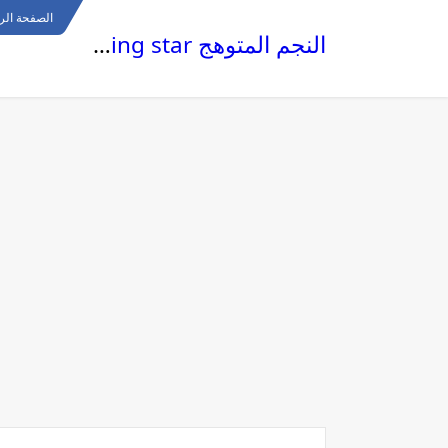
الصفحة الر
النجم المتوهج The glowing star