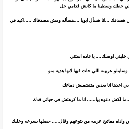
اللي حطك وسطينا ما كانش قدامي حل
هصدقك ...انا هسأل ابويا ....هسأله ومش مصدقاك .....اكيد في
 خليني اوصلك.... يا غاده استني
تلو عربيته اللي جات فيها لانها هديه منو
ي اخدها انا بعدين متنشفيش دماغك
ا لكش دعوه بيا...... انا ما كرهتش في حياتي قدك
واداه مفاتيح عربيه من بتوعهم وقال..... حصلها بسرعه وخليك