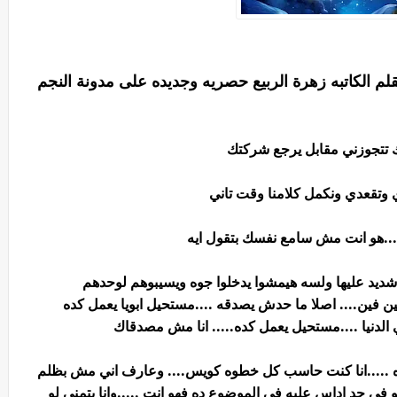
م الكاتبه زهرة الربيع حصريه وجديده على مدونة النجم
نك تتجوزني مقابل يرجع شركتك
وتقعدي ونكمل كلامنا وقت تاني
...هو انت مش سامع نفسك بتقول ايه
شديد عليها ولسه هيمشوا يدخلوا جوه ويسيبوهم لوحدهم
ين فين.... اصلا ما حدش يصدقه ....مستحيل ابويا يعمل كده
ي الدنيا ....مستحيل يعمل كده..... انا مش مصدقاك
اده .....انا كنت حاسب كل خطوه كويس.... وعارف اني مش بظلم
في حد اداس عليه في الموضوع ده فهو انت .....وانا بتمنى لو