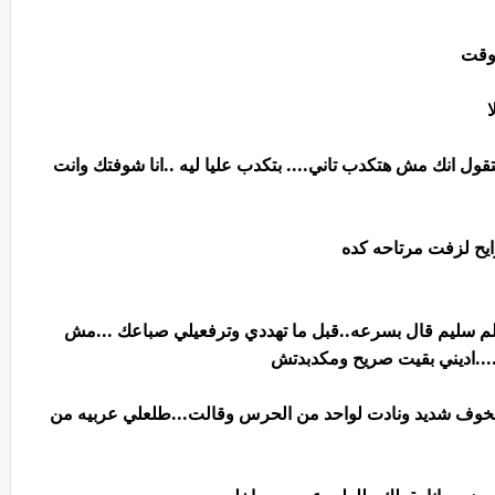
لوقت
ل انك مش هتكدب تاني.... بتكدب عليا ليه ..انا شوفتك وانت
رايح لزفت مرتاحه كده
م سليم قال بسرعه..قبل ما تهددي وترفعيلي صباعك ...مش
...اديني بقيت صريح ومكدبدتش
وف شديد ونادت لواحد من الحرس وقالت...طلعلي عربيه من