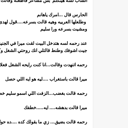
الشاب لسه هيتكلم بس مشاعر قاطعته وقالت بحز
الحارس قال ...امرك ياهانم
وطلعلها العربيه وهيه قالت بسرعه....قول لهدى 
ومشيت بسرعه ورا سليم
عند رحمه لسه هتدخل البيت لقت ميرا في الجنينه 
جيت اشوفك وطنط قالتلي انك روحتي الشغل 
رحمه اتنهدت وقالت...انا كنت رايحه الشغل فعلا
ميرا قالت باستغراب ....ليه هو ايه اللي حصل
رحمه قالت بغضب...الزفت اللي اسمو سليم خ
ميرا قالت بدهشه.... ايه.....خطفك
رحمه قالت بضيق... زي ما بقولك كده ....ده حوا