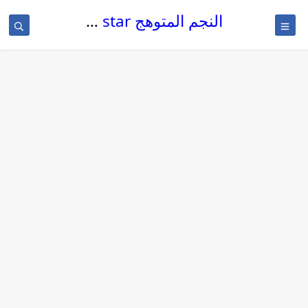
النجم المتوهج The glowing star