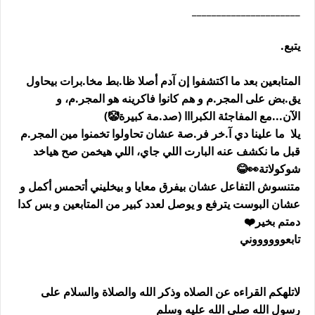
______________________
يتبع.
المتابعين بعد ما اكتشفوا إن آدم أصلا ظا.بط مخا.برات بيحاول
يق.بض على المجر.م و هم كانوا فاكرينه هو المجر.م، و
الآن...مع المفاجئة الكبرااا (صد.مة كبيرة🤡)
يلا ما علينا دي آ.خر فر.صة عشان تحاولوا تخمنوا مين المجر.م
قبل ما نكشف عنه البارت اللي جاي، اللي هيخمن صح هياخد
شوكولاتة👀😂
متنسوش التفاعل عشان بيفرق معايا و بيخليني أتحمس أكمل و
عشان البوست يترفع و يوصل لعدد كبير من المتابعين و بس كدا
دمتم بخير❤️
تابعووووووني
لاتلهكم القراءه عن الصلاه وذكر الله والصلاة والسلام على
رسول الله صلى الله عليه وسلم