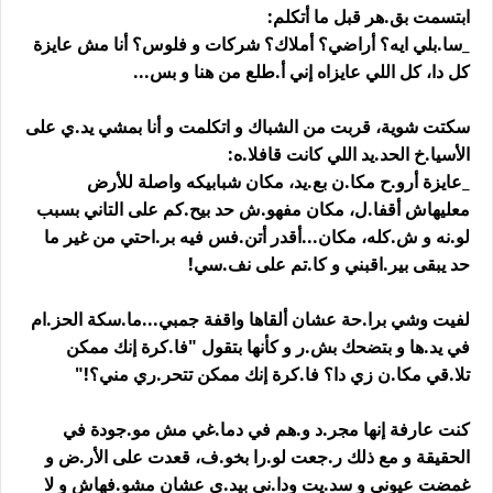
ابتسمت بق.هر قبل ما أتكلم:
_سا.بلي ايه؟ أراضي؟ أملاك؟ شركات و فلوس؟ أنا مش عايزة
كل دا، كل اللي عايزاه إني أ.طلع من هنا و بس...
سكتت شوية، قربت من الشباك و اتكلمت و أنا بمشي يد.ي على
الأسيا.خ الحد.يد اللي كانت قافلا.ه:
_عايزة أرو.ح مكا.ن بع.يد، مكان شبابيكه واصلة للأرض
معليهاش أقفا.ل، مكان مفهو.ش حد بيح.كم على التاني بسبب
لو.نه و ش.كله، مكان...أقدر أتن.فس فيه بر.احتي من غير ما
حد يبقى بير.اقبني و كا.تم على نف.سي!
لفيت وشي برا.حة عشان ألقاها واقفة جمبي...ما.سكة الحز.ام
في يد.ها و بتضحك بش.ر و كأنها بتقول "فا.كرة إنك ممكن
تلا.قي مكا.ن زي دا؟ فا.كرة إنك ممكن تتحر.ري مني؟!"
كنت عارفة إنها مجر.د و.هم في دما.غي مش مو.جودة في
الحقيقة و مع ذلك ر.جعت لو.را بخو.ف، قعدت على الأر.ض و
غمضت عيوني و سد.يت ودا.ني بيد.ي عشان مشو.فهاش و لا