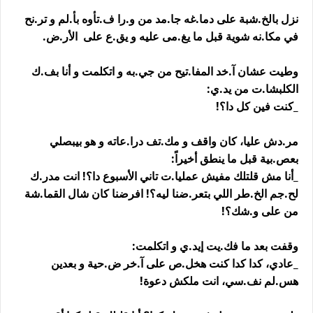
نزل بالخ.شبة على دما.غه جا.مد من و.را ف.تأوه بأ.لم و تر.نح
في مكا.نه شوية قبل ما يغ.مى عليه و يق.ع على الأر.ض.
وطيت عشان آ.خد المفا.تيح من جي.به و اتكلمت و أنا بف.ك
الكلبشا.ت من يد.ي:
_كنت فين كل دا؟!
مر.دش عليا، كان واقف و مك.تف درا.عاته و هو بيبصلي
بعص.بية قبل ما ينطق أخيراً:
_أنا مش قلتلك مفيش عمليا.ت تاني الأسبوع دا؟! انت مدر.ك
لح.جم الخ.طر اللي بتعر.ضنا ليه؟! افرضنا كان شال القما.شة
من على و.شك؟!
وقفت بعد ما فك.يت إيد.ي و اتكلمت:
_عادي، كدا كدا كنت هخل.ص على آ.خر ض.حية و بعدين
هس.لم نف.سي، انت ملكش دعوة!