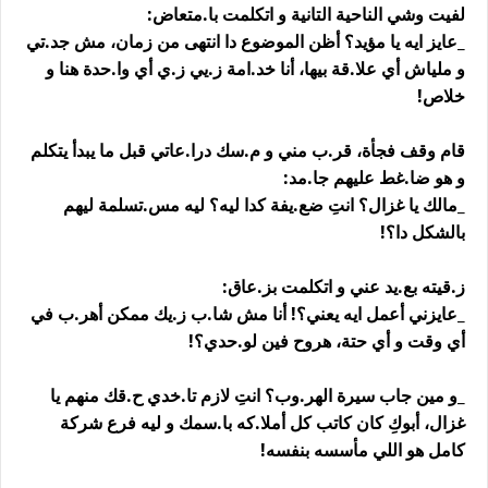
لفيت وشي الناحية التانية و اتكلمت با.متعاض:
_عايز ايه يا مؤيد؟ أظن الموضوع دا انتهى من زمان، مش جد.تي
و ملياش أي علا.قة بيها، أنا خد.امة ز.يي ز.ي أي وا.حدة هنا و
خلاص!
قام وقف فجأة، قر.ب مني و م.سك درا.عاتي قبل ما يبدأ يتكلم
و هو ضا.غط عليهم جا.مد:
_مالك يا غزال؟ انتِ ضع.يفة كدا ليه؟ ليه مس.تسلمة ليهم
بالشكل دا؟!
ز.قيته بع.يد عني و اتكلمت بز.عاق:
_عايزني أعمل ايه يعني؟! أنا مش شا.ب ز.يك ممكن أهر.ب في
أي وقت و أي حتة، هروح فين لو.حدي؟!
_و مين جاب سيرة الهر.وب؟ انتِ لازم تا.خدي ح.قك منهم يا
غزال، أبوكِ كان كاتب كل أملا.كه با.سمك و ليه فرع شركة
كامل هو اللي مأسسه بنفسه!