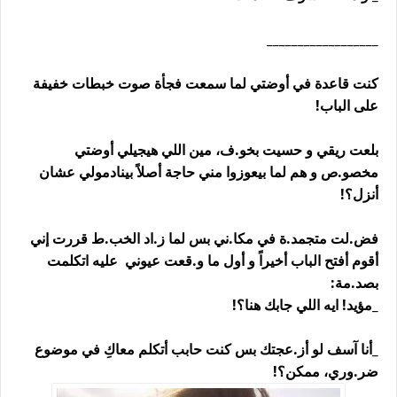
__________________
كنت قاعدة في أوضتي لما سمعت فجأة صوت خبطات خفيفة
على الباب!
بلعت ريقي و حسيت بخو.ف، مين اللي هيجيلي أوضتي
مخصو.ص و هم لما بيعوزوا مني حاجة أصلاً بينادمولي عشان
أنزل؟!
فض.لت متجمد.ة في مكا.ني بس لما ز.اد الخب.ط قررت إني
أقوم أفتح الباب أخيراً و أول ما و.قعت عيوني عليه اتكلمت
بصد.مة:
_مؤيد! ايه اللي جابك هنا؟!
_أنا آسف لو أز.عجتك بس كنت حابب أتكلم معاكِ في موضوع
ضر.وري، ممكن؟!