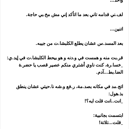
واحد...
لف.ني قدامه تاني بعد ما اتأكد إني مش مخ.بي حاجة.
اتنين...
بعد المسد.س عشان يطلع الكلبشا.ت من جيبه.
قر.بت منه و همست في و.دنه و هو بيحط الكلبشا.ت في إيد.ي:
_خسا.رة، كنت ناوي أشتري منكم عصير قصب يا حضر.ة
الضا.بط...آدم.
اتج.مد في مكانه بصد.مة، ر.فع و.شه نا.حيتي عشان ينطق
بذ.هول:
_انت..انت قلت ايه؟!
ابتسمت بجانبية:
_قلت...تلاتة!