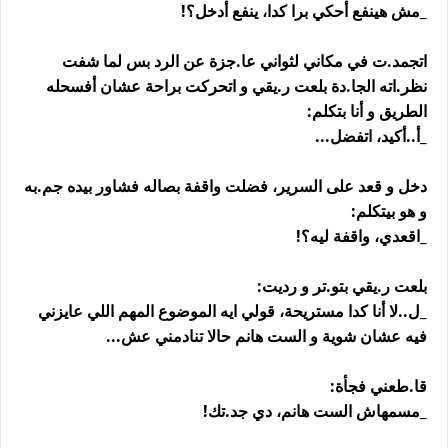
_مش هينفع أحكي برا كدا، ينفع أدخل؟!
اتجمد.ت في مكاني لثواني عا.جزة عن الرد بس لما شفت
نظر.اته الجا.دة بلعت ر.يقي و اتحركت براحة عشان أفسحله
الطريق و أنا بتكلم:
_أ..أكيد، اتفضل...
دخل و قعد على السرير، فضلت واقفة بصاله فشاور بيده جم.به
و هو بيتكلم:
_اقعدي، واقفة ليه؟!
بلعت ر.يقي بتو.تر و رديت:
_ل..لا أنا كدا مستريحة، قولي ايه الموضوع المهم اللي عايزني
فيه عشان شوية و الست هانم حالا تنادمني عش...
قا.طعني فجأة:
_مسمهاش الست هانم، دي جد.تك!