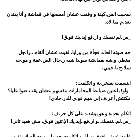
سحبت الس.كينة و وقفت عشان أمسحها في قماشة و أنا بدندن
بعد.م مبا.لاة.
_س.لم نفسك و ار.فع إيد.يك فو.ق!
جه صوته الحا.د فجأة من ورايا، لفيت عشان ألقاه...را.جل
مغطي و.شه بقما.شة سو.دا شبه ر.جال الص.عقة و مو.جه
سلا.ح نا.حيتي.
ابتسمت بسخر.ية و اتكلمت:
_واو! باعتين ضبا.ط المخا.بارات بنفسهم عشان يقب.ضوا عليا؟
مكنتش أعر.ف إني مهم قو.ي للدر.جادي!
اتكلم بحد.ة و هو بيشد.د على كل حر.ف:
_س.لم..نفسك..و ار.فع..إيد.يك الإ.تنين فو.ق، مش هعيد تاني!
قلبت عيوني لفوق بم.لل و اتكلمت بعد ما ر.ميت السك.ينة و