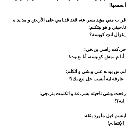
أ.سمعها!
قر.ب مني مؤيد بسر.عة، قعد قد.امي على الأر.ض و مد يد.ه
نا.حيتي و هو بيتكلم:
_غزال انتِ كويسة؟
حر.كت راسي بن.في:
_أنا م..مش كو.يسة، أنا تع.بت!
لم.س بيد.ه على و.شي و اتكلم:
_عارفة ايه أنسب حل لتع.بك؟!
رفعت وشي ناحيته بسر.عة و اتكلمت بتر.جي:
_ايه؟!
ابتسم قبل ما يرد بثقة:
_الإنتقا.م!