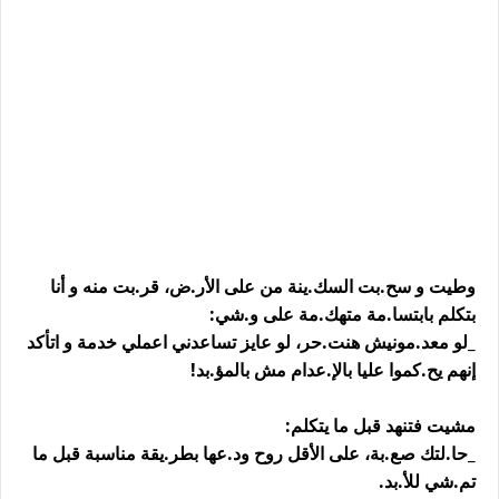
وطيت و سح.بت السك.ينة من على الأر.ض، قر.بت منه و أنا
بتكلم بابتسا.مة متهك.مة على و.شي:
_لو معد.مونيش هنت.حر، لو عايز تساعدني اعملي خدمة و اتأكد
إنهم يح.كموا عليا بالإ.عدام مش بالمؤ.بد!
مشيت فتنهد قبل ما يتكلم:
_حا.لتك صع.بة، على الأقل روح ود.عها بطر.يقة مناسبة قبل ما
تم.شي للأ.بد.