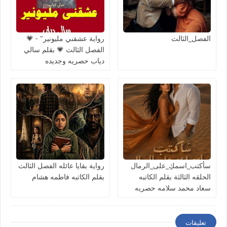
الفصل_الثالث
رواية عشقني مليونير" - 💗
الفصل الثالث 💗 بقلم سالي
دياب حصريه وجديده
سأكتب_اسمكِ_على_الرمال
رواية بقايا عائله الفصل الثالث
الحلقه الثالثة بقلم الكاتبه
بقلم الكاتبه فاطمه هشام
سعاد محمد سلامه حصريه
وجديده
تعليقات