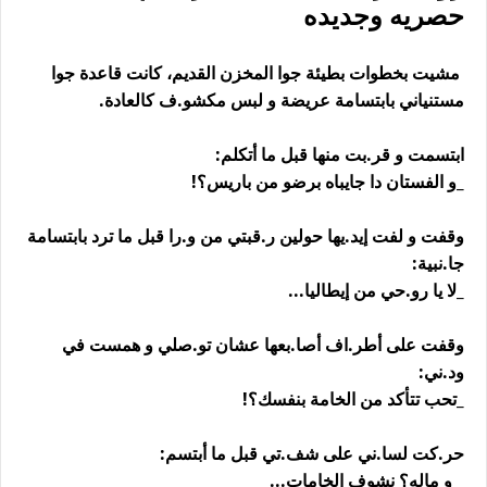
حصريه وجديده
مشيت بخطوات بطيئة جوا المخزن القديم، كانت قاعدة جوا
مستنياني بابتسامة عريضة و لبس مكشو.ف كالعادة.
ابتسمت و قر.بت منها قبل ما أتكلم:
_و الفستان دا جايباه برضو من باريس؟!
وقفت و لفت إيد.يها حولين ر.قبتي من و.را قبل ما ترد بابتسامة
جا.نبية:
_لا يا رو.حي من إيطاليا...
وقفت على أطر.اف أصا.بعها عشان تو.صلي و همست في
ود.ني:
_تحب تتأكد من الخامة بنفسك؟!
حر.كت لسا.ني على شف.تي قبل ما أبتسم:
_ و ماله؟ نشوف الخامات...