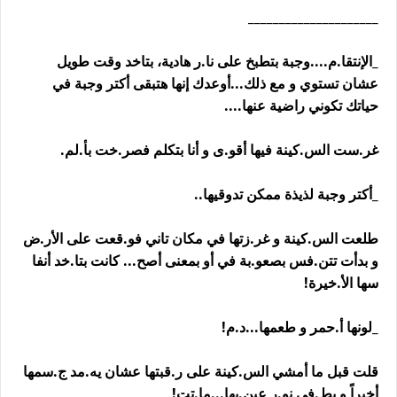
_____________________
_الإنتقا.م....وجبة بتطبخ على نا.ر هادية، بتاخد وقت طويل
عشان تستوي و مع ذلك...أوعدك إنها هتبقى أكتر وجبة في
حياتك تكوني راضية عنها....
غر.ست الس.كينة فيها أقو.ى و أنا بتكلم فصر.خت بأ.لم.
_أكتر وجبة لذيذة ممكن تدوقيها..
طلعت الس.كينة و غر.زتها في مكان تاني فو.قعت على الأر.ض
و بدأت تتن.فس بصعو.بة في أو بمعنى أصح... كانت بتا.خد أنفا
سها الأ.خيرة!
_لونها أ.حمر و طعمها...د.م!
قلت قبل ما أمشي الس.كينة على ر.قبتها عشان يه.مد ج.سمها
أخيراً و يط.في نو.ر عين.يها...ما.تت!