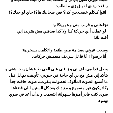
ر.فعت يد.ي لفو.ق زي ما طلب:
_انتوا كلكلم عصب.يين كدا؟ فين صحا.بك ها؟! جاي لو.حدك؟!
تجا.هلني و قر.ب مني و هو بيتكلم:
_لو عملت أ.ي حر.كة كدا ولا كدا صدقني مش هتر.دد إني
أقت.لك!
وسعت عيوني بصد.مة مص.طنعة و اتكلمت بسخر.ية:
_أنا برضو؟! أنا قا.تل شر.يف مبعملش حركات.
وصل قدا.مي، لف.ني و ز.قني على الحي.ط عشان يفت.شني و
يتأكد إني مش مخ.بي أي حاجة في جيو.بي، تأو.هت بم.لل قبل
ما أسمع الصوت المألوف لخطوا.ته بتقر.ب، صوت خافت جداً
يكاد يكون غير مسموع و مع ذلك بعد كل السنين اللي قضناها
سوى كنت قادر أميزها بسهولة، ابتسمت و بدأت أعد في سري
بهدوء.