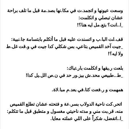
وسعت عيونها و اتجمد.ت في مكا.نها بصد.مة قبل ما تلف براحة
عشان تبصلي و اتكلمت:
_ا..انت؟ بتع.مل ايه هنا؟!
قف.لت البا.ب و اتسندت عليه قبل ما أتكلم بابتسامة جا.نبية:
_جيت آخد القميص بتاعي، بس شكلي كدا جيت في و.قت غل.ط
ولا ايه؟!
بلعت ر.يقها و اتكلمت بار.تباك:
_ط..طبيعي محد.ش بيز.ور حد في ن.ص الل.يل كدا!
همهمت و ر.فعت كتا.في بعد.م مبا.لاة.
اتحر.كت ناحية الدولاب بسر.عة و فتحته عشان تطلع القميص
منه، قر.بت مني و مدته ناحيتي مغسول و متطبق قبل ما تتكلم:
_ا..اتفضل، شكراً على اللي عملته معايا.