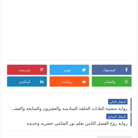
فيسبوك
تويتر
بنترست
واتساب
ريدايت
لينكدين
المقال التالي
رواية سجينة العادات الحلقه السادسه والعشرون والسابعه والعشرون والاخيره بقلم الكاتبه نرمين قدري حصريه وجديده
المقال السابق
رواية روح الفصل الثامن بقلم نور الشامي حصريه وجديده