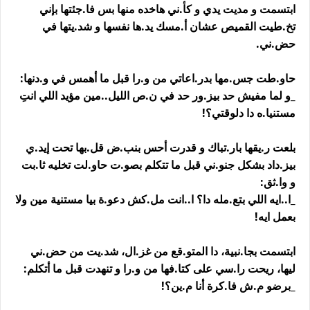
ابتسمت و مديت يدي و كأ.ني هاخده منها بس فا.جئتها بإني
تخ.طيت القميص عشان أ.مسك يد.ها نفسها و شد.يتها في
حض.ني.
حاو.طت جس.مها بدر.اعاتي من و.را قبل ما أهمس في و.دنها:
_و لما مفيش حد بيز.ور حد في ن.ص الليل..مين مؤيد اللي انتِ
مستنيا.ه دا دلوقتي؟!
بلعت ر.يقها بار.تباك و قدرت أحس بنب.ض قل.بها تحت إيد.ي
بيز.داد بشكل جنو.ني قبل ما تتكلم بصو.ت حاو.لت تخليه ثا.بت
و وا.ثق:
_ا..ايه اللي بتع.مله دا؟ ا..انت مل.كش دعو.ة بيا مستنية مين ولا
بعمل ايه!
ابتسمت بجا.نبية، دا المتو.قع من غز.ال، شد.يت من حض.ني
ليها، ريحت را.سي على كتا.فها من و.را و تنهدت قبل ما أتكلم:
_برضو م.ش فا.كرة أنا م.ين؟!