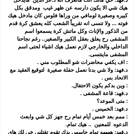
هيك شي الا يكون دارسه عن ظهر غيب ومدقق بكل
كبيره وصغيرة لومافي من وراها فلوس كان مادخل هيك
فوته ... ولا تنسى انه تقريباً الشعب كله يعشق كرة قدم
من الذكور والإناث وكل ماتش كرة يسمعوا اسم
المشفى رح يعلق بعقل الكبير والصغير.. رغم نجاحنا
الداخلي والخارجي لازم نعمل هيك اشياء لحتى اسم
المشفى ماينتسى.
: اف يكفي محاضرات شو المطلوب مني .
د.فهد: ولا شي بدنا نعمل حفلة صغيرة لتوقيع العقيد مع
الاتحاد بس .
: وين بدكم يكون الاحتفال.
د.فهد: قاعة المشفى .
: متى الموعد؟
د.فهد: الخميس .
: ممم بعد خمس أيام تمام رح جهز كل شي وابعث
الدعوه للمعنين .. هيك تمام.
د.فهد: ههههه تمام حاسس بدك تقوم تقتلني خي لك هاي