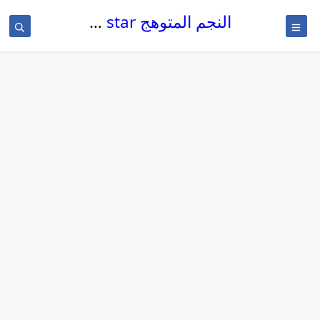
النجم المتوهج The glowing star