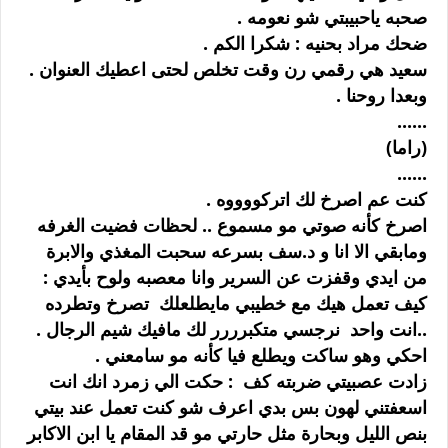
صحبه ياحبيبتي شو نعومه .
ضحك مراد بحنيه : شكرا الكم .
سعيد هي رقمي رن وقت تخلص لحتى اعطيك العنوان .
وبعدا روحنا .
......
(راما)
......
كنت عم اصرخ لك اتركووووه .
اصرخ كأنه صوتي مو مسموع .. لحظات فضيت الغرفه
ومابقي الا انا و د.سف بسرعه سحبت المغذي والابرة
من ايدي وقفزت عن السرير وانا معصبه ولوح بأيدي :
كيف تعمل هيك مع خطيبي مايطلعلك تصرخ وتطرده
..انت واحد نرجسي متكبرررر لك مافيك شيم الرجال .
احكي وهو ساكت ويطلع فيا كأنه مو سامعني .
زادت عصبيتي ضربته كف : حكت الي زمرد انك انت
اسعفتني لهون بس بدي اعرف شو كنت تعمل عند بيتي
بنص الليل وبحارة مثل حارتي مو قد المقام يا ابن الاكابر