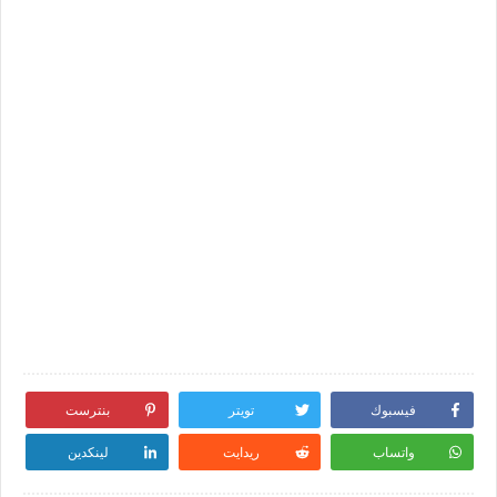
فيسبوك
تويتر
بنترست
واتساب
ريدايت
لينكدين