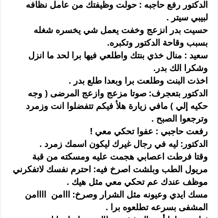
الدكتور رفع حاجبه : حولت وظيفتك من عامل نظافه
لبيبي سيتر .
حسيت بدر انزعج وخفت يعمل شي يخسره شغله
بسبب وقاحة الدكتور وتكبره.
سعيد : منال خذي بنتك واطلعي فيها برا لحد ما انزل
وشكرا الك بدر.
اخذت البنت وطلعت برا وبعدا طلع بدر .
الدكتور بتعجرف: صوتا مزعج وازعج المرضى ( وجه
حكيه إلي ) مافي زيارة هلأ فيكم تتفضلوا انت وزمرد
وترجعوا الصبح .
رفعت حاجبي : عفوا تحكي معي !
الدكتور: ليه في رجال غيرك ليكون اسمك زمرد .
وقتا فرطت اعصابي هجمت عليه ومسكته من قبة
مريول الطب وبلشت اصرخ فيه: احترم نفسك لاتفكرني
موظف عندك عم تحكي معي مثل هيك .
مسك ايدي وعيونه مثل الشرار وصرخ: ااامن اااامن
المشفى بسرعه تطلعوه برا .