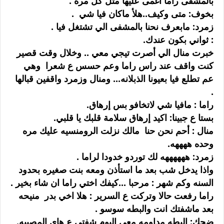
بالمشفى راما اغمى عليها مثل كل مرة .
بخوف: متى وكيف..هلأ ماكان فيا شي .
زمرد: مابعرف نحنا بالمشفى الي تشتغل فيا .
: ثواني بكون عندك.
خبرت منال الي أصرت تيجي معي .. وخلال وقت قصير
كنت واقف عند راس راما وعم حسس ع شعرا وهي
عم تطلع فيا بعيونا الذبلانه... ومنال وزمرد واقفين قبالها
.
راما : مافيا شي لاتخافو بس إرهاق.
بستا ع جبينا: اكيد إرهاق سلامة قلبك يا قلبي.
منال : أحم نحن حنا مالك نزلت الرومنسيه عليك مره
وحده ههههه.
زمرد: ههههههه لك توردو خدودا لراما .
واذا يدخل شب بعد ما استأذن ومعه بنت صغيره بحدود
السنه وكم شهر : مرحبا ...كيفك اختي راما ان شاء بخير .
راما رفعت حالا وتركت ع السرير : هلا اخي بدر منيحه
بعد ماشفتك انت والبطه سوسو .
ضحك: البطه مداومه معي اليوم شفتي ع هاي المصيبه.