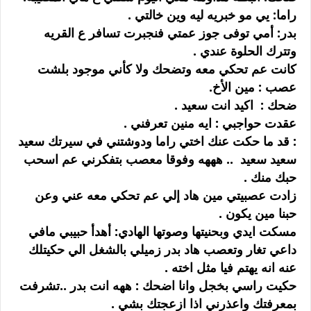
راما: يي مو خبريه ليه وين خالتي .
بدر: أمي توفى جوز عمتي فنجبرت تسافر ع القريه
وتترك الحلوة عندي .
كانت عم تحكي معه وتضحك ولا كأني موجود بلشت
عصب : مين الأخ.
ضحك : اكيد انت سعيد .
عقدت حواجبي : ايه منين تعرفني .
: قد ما حكت عنك اختي راما ودوشتني في سيرتك سعيد
سعيد سعيد .. هههه وفوقا معصب بتفكرني عم اسحب
حبك منك .
زادت عصبيتي مين هاد إلي عم تحكي معه عني وعن
حبنا مين يكون .
مسكت ايدي وبحنيتها وصوتها الهادي: أهدأ حبيبي مافي
داعي تغار وتعصب هاد بدر زميلي بالشغل الي حكيتلك
عنه انه يهتم فيا مثل اخته .
حكيت راسي بخجل وانا اضحك : ههه انت بدر ..تشرفت
بمعرفتك واعذرني اذا ازعجتك بشي .