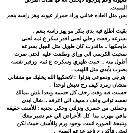
المميت.
بس مثل العاده خذلني وزاد حمرار عيونه وهز راسه بنعم
.
بقيت اطلع فيه بدي ينكر مو يهز راسه بنعم .
بسرعه رفعت رجلي لحتى اقدر سكر ع ثمه لحتى
مايحكيها .. ماقدرت كان طويل مثل الجبل بسرعه
سحبت الكرسي الي وراي وطلعت عليه لحتى صرت
أطول منه .. حنيت ظهري وسكرت ع ثمه وزفير نفسه
يضرب بأيدي مثل اللهيب .
بترجي ودموعي ينزلوا : لاتحكيها الله يخليك مو منشاني
منشان زمرد كيف رح تعيش لوحدا .
حسيت فيه وقت رجف كل جسمه وبعدا بلش يتمالك
نفسه ثواني وقف د.سيف الي اعرفه .. شال ايدي
وحملني من خصري ونزلني وحكي بجديه : للأسف حقيقه
مافي مهرب منا كل الأعراض الي عم تصير معك
ونتيجة الصوره اثبتت بوجود ورم وللأسف خبيث لكن
لحتى نتأكد رح ناخذ خزعه الصبح .