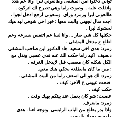
ثواني دخلوا أمن المشفى وطالعوني لبرا وانا عم هدد
واتفلت عليه .. وصوت راما وهي تصرخ لك اتركوه .
طالعوني لبرا وزمرد وراي ومنعوني ارجع ادخل لجوا .
اجت منال لجهتي والبت معها : خير اخي شوفي ليه هيك
لحشوك لبرا .
حكتلها كل شي صار ... وانا لسا عم اتنفس بسرعه وعم
اطلع ع مدخل المشفى .
زمرد: هدي اخي سعيد هاد الدكتور ابن صاحب المشفى
د.سيف اكيد راما حكت الك عنه قدي عصبي ونذل مع
الكل شكله كان معصب قبل لايدخل الغرفه .
: مين ما كان مايطلعه يحكي هيك معي.
زمرد: لك هو الي اسعف راما من البيت للمشفى .
فتحت عيوني ع الآخر: كيف .
حكت كيف .
عصبت: شو كان يعمل عند بيتكم بهيك وقت .
زمرد: مابعرف.
واذا بدر يطلع من الباب الرئيسي وتوجه لعنا : هدي
وامسح وجهك بالرحمن .