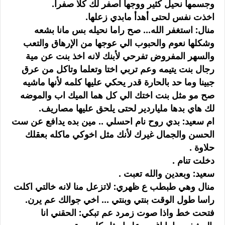
وجسمها نحيل كثير ووجها اصفر لك كلا صفرا.
اخذت نفس لحتى أهدأ مابدي زعلها.
منال: استغفر الله... صح راما نحيله بس مانا بشعه
وشكلها نعوم والحبوب الي عوجها من الإرهاق والتعب
والسهر المفروض تفرحي لأبنك لانه اخذ بنت عن مية
رجال بنت يتيمه وعم تربي اختا وتعلما وتاكل من عرق
جبينا وما حد بالحارة قدر يحكي عليها كلمه لأنها ماشيه
صح مو مثل بنت اختك الي كل هما الميك اب والموضه
لك هاي بدها ملياردير لحتى يلحق عليها مصاريف.
ام سعيد: بدي روح نام احسلي .. مين بده يدافع عن ست
الحسن والجمال غيرك لأنك مثل اخوكي ماكله بعقلك
حلاوة .
دخلت تنام .
سعيد: وبعدين والله تعبت .
منال وهي طبطب ع ظهري: لاتزعل منا لانه خالتي اكلت
راسا طول الوقت بنتي وبنتي ... اخي جوالك عم يرن.
فتحت خط واذا صوت زمرد عم تبكي: الحقني انا