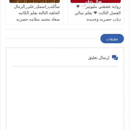
رواية عشقني مليونير" - 💗
سأكتب_اسمكِ_على_الرمال
الفصل الثالث 💗 بقلم سالي
الحلقه الثالثة بقلم الكاتبه
دياب حصريه وجديده
سعاد محمد سلامه حصريه
وجديده
تعليقات
إرسال تعليق