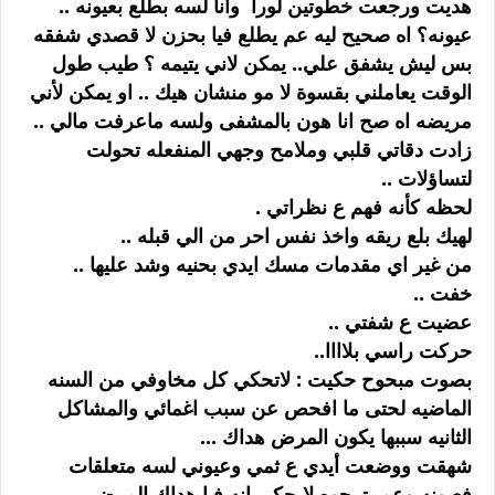
هديت ورجعت خطوتين لورا وانا لسه بطلع بعيونه ..
عيونه؟ اه صحيح ليه عم يطلع فيا بحزن لا قصدي شفقه
بس ليش يشفق علي.. يمكن لاني يتيمه ؟ طيب طول
الوقت يعاملني بقسوة لا مو منشان هيك .. او يمكن لأني
مريضه اه صح انا هون بالمشفى ولسه ماعرفت مالي ..
زادت دقاتي قلبي وملامح وجهي المنفعله تحولت
لتساؤلات ..
لحظه كأنه فهم ع نظراتي .
لهيك بلع ريقه واخذ نفس احر من الي قبله ..
من غير اي مقدمات مسك ايدي بحنيه وشد عليها ..
خفت ..
عضيت ع شفتي ..
حركت راسي بلاااا..
بصوت مبحوح حكيت : لاتحكي كل مخاوفي من السنه
الماضيه لحتى ما افحص عن سبب اغمائي والمشاكل
الثانيه سببها يكون المرض هداك ...
شهقت ووضعت أيدي ع ثمي وعيوني لسه متعلقات
فعيونه وعم يترجوه لايحكي انه فيا هداك المرض