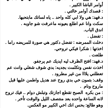
أوامر الباشا الكبير .
: قصدك أوامر خالتي .
د.فهد: هي ولا ابي كله واحد .. ياه لساتك مابتحبها.
سكت وانا عم اطلع بعيونه ماعرفت شو جاوبه .
اندق الباب.
: تفضل .
دخلت الممرضه : تفضل دكتور هي صورة للمريضه راما .
اخذتها : شكرا فيكي تروحي.
طلعت .
د.فهد: افتح الظرف ليه ايديك عم يرجفو.
اخذت نفس وتكلمت بجديه: بدي شوف شغلي وانت عم
تعطلني يلااا من غير مطرود .
وقف: بتمون خي بدي روح عند هديل واطمن عليها قبل
ماروح ونام .
: من بكره الصبح تقطع اجازتك وتبلش دوام .. فيك تروح
لانه الساعة واحده بعد منتصف الليل والوقت تأخر .
وهو طالع: بحس انك اخي الكبير مو العكس.