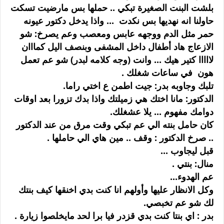
بلشت البنت الصغيرة تبكي .. حملها بس مارضيت تسكت
حاولنا انه نهديها بس نكدت ... واذا يدخل دكتور عيونه
حمر مثل الدم ووجهه عابس ومعصب وعم يصرخ: شو
الازعاج هاد أطفال داخل المشفى وبنصف اليل كمااان
لااااا كتير هيك ... وانت (وجه كلامه لبدر) شو عم تعمل
هون في ساعات شغلك .
تلبك وجاوبه بدر: جيت اطمن ع اختي راما.
الدكتور: مانا اختك هي زميلتك واذا بدك تزورا بعد اوقات
دوامك مفهوم ... يلا عشغلك.
كان حامل بنته الي عم تبكي وقت مرق من عند الدكتور
.. صرخ الدكتور : وقف .. مين هاي الي حاملها .
قبل ليجاوب ...
منال: بنتي .
عم الهدوء...
وكل الانظار عليها وأولهم انا كنت بدي اخنقها كيف بنتك
لك شو عم تخبصي.
بدر : اي بنتا كنت بدي قزدر فيا برا لحد مايخلصوا زيارة .