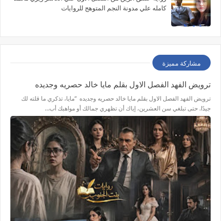
كامله علي مدونة النجم المتوهج للروايات
مشاركة مميزة
ترويض الفهد الفصل الاول بقلم مايا خالد حصريه وجديده
ترويض الفهد الفصل الاول بقلم مايا خالد حصريه وجديده “مايا، تذكري ما قلته لك
جيدًا. حتى تبلغي سن العشرين، إياك أن تظهري جمالك أو مواهبك أب…