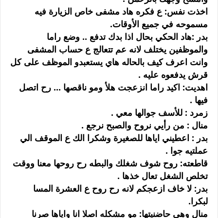
اخذت نفس: ع فكره هاد مشفى خاص الزيارة فيه
مسموحه في جميع الأوقات.
بدر :هاد الحكي بحال اذا بدك تدفع .. وضع راما
والموظفين يختلف لانه عم تتعالج ع حساب المشفى
وانت اعرف كيف بالحاله هاي يستعبدو الموظف على كل
قرش يدفعوه عليه .
اهديت: اكيد راما انزعجت هلأ ومو ناقصها ... رح اتصل
فيها .
زمرد : للأسف جوالها معي .
منال : من رأيي نروح والصبح نرجع .
بدر : اعطيني اياها للصغيرة وشكرا الك ع الموقف الي
عملتيه جوا .
قاطعته: روح شوف شغلك والبطه رح روحها معنا ووقت
تخلص الشغل تعال خذها .
بدر: لا خاف ازعجكم لانه رح روح ع العشرة المسا
لبكرا.
منال وهي حاضنيتها: مو مشكله اصلا انا واياها صرنا