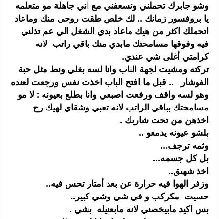
وشو جابرك تحملني وتسعفني مع اني جاهلة مو متعلمه
يا بروفسور زمانك .. لك خلص طقت روحي منك وماعاد
اتحملك اكثر من هيك ماعاد بدي الشغل الي عم تذلني
فيه وفوقها مسامحتك مابدي منك باقي راتب لانه
كرامتي أغلى شي عندي.
تركته ومشيت لجهة الباب وانا لسه بغلي ونط مثل حبة
الفوشار .. قبل ما افتح الباب اخذت نفس ورجعت لعنده
وهو لسه واقف ورفعت اصبعي وانا بطلع بعيونه : لا مو
مسامحتك بباقي الراتب لانه تعبي وشقاي لهيك رح
اخذهن من تحت شاربك .
بلشو عيونه يدمعو ..
وثمه ترجف...
بل كل جسمه...
اخذ شهيق..
وزفر الهوا فيه حرارة عن بعد أمتار تحس فيه..
حسيت مكركب و في شي وشي كبير..
بس اكيد مابيخصني لانه مابعنيله بشي .