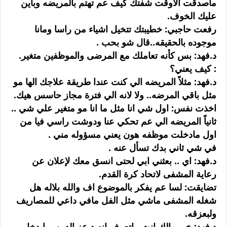
ماصدقت الاوقت شفتك كيف عم تهتم بالمريضه وباين
عليك الخوف.
رفعت حاجبي: خطيبتك تتخيل اشياء من راسا ومانا
موجوده بالحقيقه..قال شو بحب .
د.فهد: بس كأنه تعاملك مع المرضى والموظفين متغير.
: كيف يعني؟
د.فهد: مثلاً المريضه الي كنت عندا طريقة علاجك الها مو
مثل باقي المرضه.. ولا لانه الي فترة مجاز حاسس هيك.
اخذت نفس: اول شي انا مثل ما انا مو متغير علي شي ..
ثانياً المريضه الي عم تحكي عنا ودوشت راسي فيا من
اول مادخلت موظفه هون يعني مسؤوله مني .
في شي ثاني بدك تسأل عنه .
د.فهد: اي .. بعثني ابي لحتى انسق معك لإعلان عن
رعاية المشفى لاتحاد كرة القدم.
تضايقت: لسا عم يفكر بالموضوع اف والله بلاله هل
شغله المشفى ماشي مثل الفل مافي داعي للمصاريف
ولبعزقه.
د.فهد: خي مالك انت ماتعرف انه د.عز الدين مايدخل