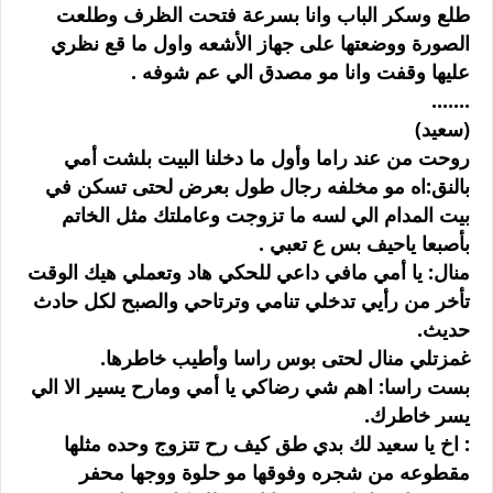
طلع وسكر الباب وانا بسرعة فتحت الظرف وطلعت
الصورة ووضعتها على جهاز الأشعه واول ما قع نظري
عليها وقفت وانا مو مصدق الي عم شوفه .
.......
(سعيد)
روحت من عند راما وأول ما دخلنا البيت بلشت أمي
بالنق:اه مو مخلفه رجال طول بعرض لحتى تسكن في
بيت المدام الي لسه ما تزوجت وعاملتك مثل الخاتم
بأصبعا ياحيف بس ع تعبي .
منال: يا أمي مافي داعي للحكي هاد وتعملي هيك الوقت
تأخر من رأيي تدخلي تنامي وترتاحي والصبح لكل حادث
حديث.
غمزتلي منال لحتى بوس راسا وأطيب خاطرها.
بست راسا: اهم شي رضاكي يا أمي ومارح يسير الا الي
يسر خاطرك.
: اخ يا سعيد لك بدي طق كيف رح تتزوج وحده مثلها
مقطوعه من شجره وفوقها مو حلوة ووجها محفر