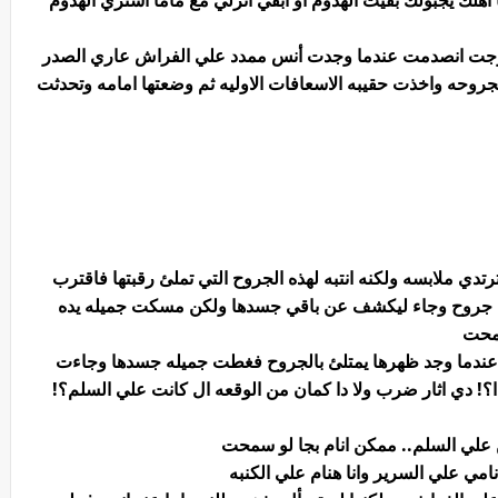
اهلك يجبولك بقيت الهدوم او ابقي انزلي مع ماما اشتري الهدوم
 خرجت انصدمت عندما وجدت أنس ممدد علي الفراش عاري الصدر
روحه واخذت حقيبه الاسعافات الاوليه ثم وضعتها امامه وتحدثت
ترتدي ملابسه ولكنه انتبه لهذه الجروح التي تملئ رقبتها فاقترب
ضا به جروح وجاء ليكشف عن باقي جسدها ولكن مسكت جميله يده
سمحت
عندما وجد ظهرها يمتلئ بالجروح فغطت جميله جسدها وجاءت
؟! دي اثار ضرب ولا دا كمان من الوقعه ال كانت علي السلم؟!
علي السلم.. ممكن انام بجا لو سمحت
مي علي السرير وانا هنام علي الكنبه