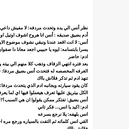
نظر أنس الي يده وتحدث مردفه: لا مفيش داع
أدم بضيق صديقه : أنس انا هروح اشوف اوتيل او
أنس: لا انت اقعد عندنا ونبقي نشوف موضوع الاوت
يسرا بابتسامه: ايوه يا حبيبي اجعد معانا دا ص
ادم: حاضر
بعد فتره انتهي الزفاف وذهب كلا منهم الي بيته
الغرفه المخصصه له فتحدث أنس بضيق مردفا: 
تنهد ادم ثم تذكر فلااش بااك
كان يقود سيارته وبجانبه ادم الذي يتحدث مردفا
الكل بيتريق عليها تعرف هيعملوا فيها اي لما يعر
أنس بضيق: تفتكر ممكن يقولوا ان هي السبب؟! 
ادم: اكيد يا انس… فكر تاني
انس بلهفه: يلا نرجع بسرعه
القي انس كلماته ثم التفت بالسياره ورجع مره 
فلااش باااك