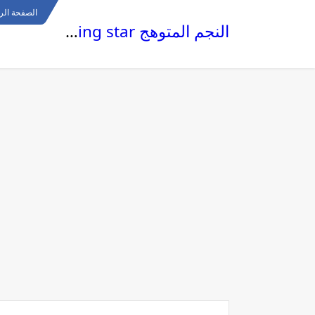
الصفحة الر
النجم المتوهج The glowing star