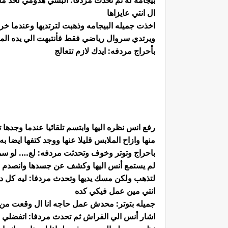
بيجامه له ثم تحدث مردفا: البسي هدومي لحد ما 
ال انتي عايزاها
اخذت جميله البيجامه وذهبت لترتديها وعندما
ويرتدي سروال رياضي فقط فأنتبهت الي يده المج
بأحراج مردفه: ايدك لازم تتعالج
رفع انس نظره اليها وابتسم تلقائيا عندما وجدها 
منها وازاح الملابس قليلا عنها ووجد كتفها اي
باحراج وتوتر وخوف وتحدثت مردفه: لع…. لو 
لم يستمع أنس اليها وكشف عن جسدها وانصدم 
لتذهب ولكن مسك يديها وتحدث مردفا: ليه كل دا
انتي مين عمل فيكي كده
جميله بتوتر: محدش عمل حاجه انا ال وقعت من 
اشار أنس الي الفراش ثم تحدث مردفا: اتفضلي نا