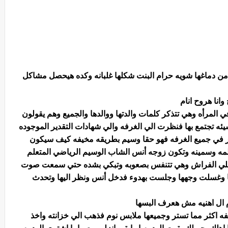
 من دماغها شويه حرام البنت شكلها غلبانه وكده هيحصل مشاكل
وانا هروح انام
 المرأه وهي تتذكر كلمات والدتها ووالدها والجميع وهم يقولون
ئه تجتمع بها فنظرت الي الغرفه والي شهادات التقدير الموجوده
ر في جميع الغرفه فهو حقا وسيم بطريقه مخيفه كيف سيكون
علمه وسمينه وتكون زوجه أنس الشاب الوسيم الرياضي المتعلم
علي الفراش وهي تتنفس بصعوبه وتبكي بشده حتي سمعت صوت
سلت وجهها وجلست بهدوء فدخل أنس ونظر اليها وتحدث
م ال اهنيه مش هعرف البسها
ه اكثر مما تستر وجميعها ملابس نوم فذهب الي خزانته واخذ