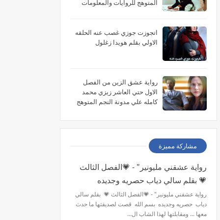
المتوهج للروايات والمعلومات
اتجوزت جوزي غصب عنه الحلقه
الاولي بقلم هويدا زغلول
رواية عشق الزين من الفصل
الاول حتي العاشر زيزي محمد
كامله علي مدونة النجم المتوهج
للروايات
مشاركة مميزة
رواية عشقني مليونير" - 💗الفصل الثالث
💗 بقلم سالي دياب حصريه وجديده
رواية عشقني مليونير" - 💗الفصل الثالث 💗 بقلم سالي
دياب حصريه وجديده بسم الله قصت لصديقتها ما حدث
معها ... ومقابلتها لهذا الشاب ال…