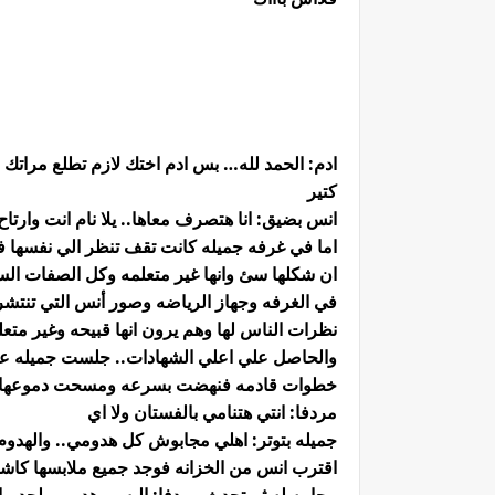
ادم: الحمد لله… بس ادم اختك لازم تطلع مراتك
كتير
انس بضيق: انا هتصرف معاها.. يلا نام انت وارتاح 
اما في غرفه جميله كانت تقف تنظر الي نفسها في
ان شكلها سئ وانها غير متعلمه وكل الصفات السي
في الغرفه وجهاز الرياضه وصور أنس التي تنتش
نظرات الناس لها وهم يرون انها قبيحه وغير مت
والحاصل علي اعلي الشهادات.. جلست جميله 
خطوات قادمه فنهضت بسرعه ومسحت دموعها وغ
مردفا: انتي هتنامي بالفستان ولا اي
جميله بتوتر: اهلي مجابوش كل هدومي.. والهدو
اقترب انس من الخزانه فوجد جميع ملابسها كاشف