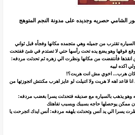
م نور الشامي حصريه وجديده على مدونة النجم المتوهج
سياره تقترب من جميله وهي متجمده مكانها وفجأه قبل ثواني
وقع فوقها وهو يضع يده تحت رأسها حتي لا تصتدم في شئ ففتحت
انقذها فأنتفضت من مكانها ونظرت الي زهره ثم تحدثت مردفه:
لي اكده لييه
له كان هرب… اخوي مش انت هربت؟!
انا قاعد اهه لا هربت ولا اتنيلت لو عايز اهرب مكنتش اتجوزتها من
ته وهو يذهب بالسياره مع صديقه فتحدثت يسرا بغضب مردفه:
 ممكن يوحصلها حاجه بسببك وبسبب تفاهتك
ت يسرا الي يد أنس وتحدثت بلهفه مردفه: أنس ايدك اتجرحت يا