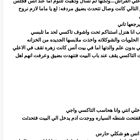
ها علي الفراش…ولكنها لم تسأل وذهبت للنوم اما عند انس فجلس
لتالي كانت وصال تتحدث بضيق مردفه: لع يا ماما لازم نروح
رجعها تاني
انا هنزل استناكم تحت واشوف تاكسي لحد ما تلبسي
لويات والشوكلاته واخذت ملابسها الجديده من الخزانه
 بدون علم والدتها اما في بيت أنس كانت زهره تقف في الاعلي
 التاكسي يقف عند باب البيت فتنهدت بضيق وعرفت انهم اهل
خلي انتي وانا هحاسب التاكسي واجي
ففتحت شنطه السياره ووجدت ادم يدخل الي البيت فتحدثت
حب انس هو شكلي حارس