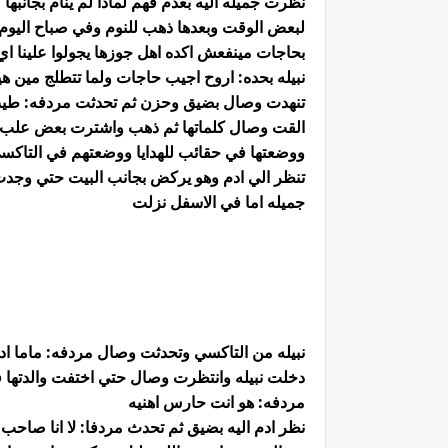
نظرت جميله اليه بعدم فهم لماذا لم ينام بجانب
لبعض الوقت وبعدها ذهب للنوم وفي صباح اليوم ا
بحاجات مينفعش اكده اهل جوزها يجولوا علينا اي
نبيله بحده: اروح اجيب حاجات ولما تتطلج مين هي
تنهدت وصال بضيق وحزن ثم تحدثت مردفه: طيب 
القت وصال كلماتها ثم ذهب واشترت بعض علب الح
ووضعتها في حقائب للهدايا ووضعتهم في التاكسي
تنظر الي ادم وهو يركض بجانب البيت حتي وجدت
جميله اما في الاسفل نزلت
نبيله من التاكسي وتحدثت وصال مردفه: ماما اد
دخلت نبيله وانتظرت وصال حتي اختفت والدتها 
مردفه: هو انت حارس اهنيه
نظر ادم اليه بضيق ثم تحدث مردفا: لا انا صا