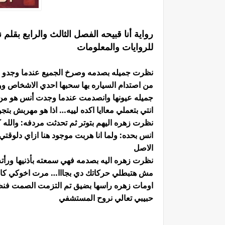
رواية أنا قبيحه الفصل الثالث والرابع بقل
للروايات والمعلومات
نظرت جميله بصدمه وصرخ الجميع عندما وجدو ال
من اصتدام السياره بها سحبها احدي الاشخاص و
جميله عيونها وانصدمت عندما وجدت أنس هو من 
انتي بتعملي معاايا اكده لييه… اذا هو مهربش بتجو
نظرت زهره اليهم بتوتر ثم تحدثت مردفه: وال
انس بحده: ولما انا هربت موجود هنا ازاي دلوقتي 
الاصل
نظرت زهره اليه بصدمه فهي سمعته بأذنيها ورأ
مش هتبطلي حركاتك دي بجااا… مرت اخوكي كان
اومات زهره راسها بضيق تم التزمت الصمت فنظر
حبيبي تعالي نروح المستشفي