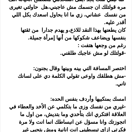
مره قولتلك ان جسمك مش عاجبني،هل حاولتي تغيرى
من نفسك عشاني، زي ما انا بحاول اسعدك بكل اللي
أقدر عليه.
كان يطعنها بهذا النقد للاذع،و يهدم جدارا من ثقتها
بنفسها ويضاعف شكوكها من أنها إمرأة جميلة.
رغم من وجعها هتفت :
-قولتلك لو مش عاجبك طلقني.
اختصر المسافة التي بينه وبينها وقال بجنون:
-مش هطلقك واوعى تقولي الكلمة دي على لسانك
تاني.
امسك بمنكبيها وأردف بنفس الحده:
-غيري من نفسك وزى ما بتكلمي عن الأخد والعطاء في
العلاقة افتكري انك بتأخدي وما بتديش، من اول ما
اتجوزتك وانا مسؤل عن انبساطك انما انت ولا مرة
فكرتي ازاى تبسطينى انت انانية ومش بتحبي غير