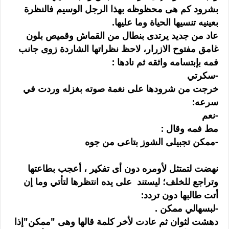
بشرود كم هى محظوظه بهذا الرجل الوسيم فالنظرة
بعينيه تنسيها الحياة وما عليها.
عاد من جديد يرتدى بنطال من القماش وقميص بلون
غامق مفتوح الازرار، لاحظ نظراتها الشاردة زوى جانب
فمه بإبتسامه واثقه ثم نادها :
-سكرتي
خرجت من شرودها على نغمة صوته بغزله وردت في
سرعه:
-نعم
مط فمه وقال :
-ممكن تجبيلى الشوز بتاعى من جوه
نهضت لتمتثل لأومره دون أى تفكير ، أعجب بطاعتها
وتراجع للخلف؛ ليستند على يده انتظرها لتأتي وما إن
أتت طالبها دون تردد:
-لبسهالي ممكن .
دهشت لثوان ثم عادت لأخر كلمة قالها وهى "ممكن"إذا