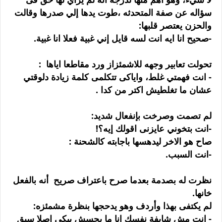
سؤاله عن صفة المتحدثه ،طوت يدها إلي صدرها وقالت
والحزن يعتصر قلبها:
-صحيح انا ايه انت لسه قايل إني غبية فعلا انا غبية.
تحولت تعابير وجهه للاشمئزاز ورد مقاطعا اياها :
- انت فهمتي غلط، واياكى تتكلمى كلمة زيادة دلوقتي
عشان ما تغلطيش اكتر من كدا .
لم تصمت وصرخت بإنفعال شديد:
-انت بتخوني عايزنى اقولك إيه؟!
صاح هو الاخر ليدهسها باجابته كالشحنة :
-انت السبب.
نظرت له بصدمة بعدما صرح باعتراف صريح أنه بالفعل
خانها.
لم يكتفى بهذا وأردف وهو يدحجها بنظرة مشمئزه:
- انت مش شايفة نفسك انا ما بحسش بيكى اصلا سبق