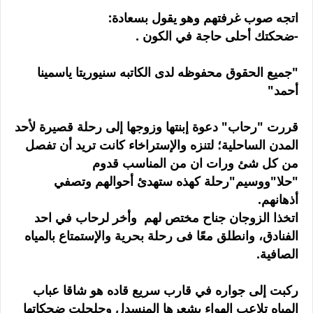
اتجه صوب غرفتهم وهو يقول بسعادة:
-ضحكتك أحلى حاجة في الكون .
"جميع الحقوق محفوظه لدى الكاتبه سنيوريتا ياسمينا
أحمد"
قررت "رحاب" دعوة إبنتها وزوجها إلى رحلة قصيرة لأحد
المدن الساحلية؛ لتنزه والإستراخاء كانت تريد أن تفصل
من كل شئ ورات ان من المناسب قدوم
"حلا"ووسيم"رحلة كهذه ستهدئ أحوالهم وتصفي
أذهانهم.
اتخذا الزوجان جناح مختص لهم وأخر لرحاب في احد
الفنادق، وانطلق معًا فى رحلة بحرية والإستمتاع بالمياه
الصافية.
ركبت إلى جواره في قارب سريع قاده هو شاقا عباب
المياه تلاعب الهواء بشعرها المنسدل وجلجلت ضحكاتها