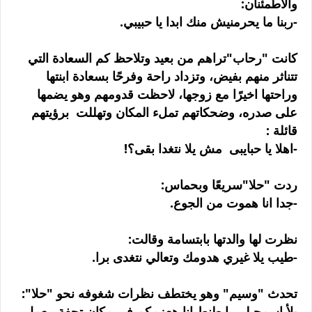
والاطمئنان:
-ربنا ما يحرمنيش منك ابدا يا حبيبي.
كانت "رحاب"تراهم من بعيد وتلاحظ كم السعادة التي
تتناثر منهم بفيض، وتزداد راحة وفرحًا بسعادة ابنتها
وراحتها اخيرًا مع زوجها، لاحظت قدومهم وهو يضمها
على صدره، وضحكاتهم تملء المكان وتهللت برؤيتهم
قائلة :
-اهلا يا حبايبى مش يلا نتغدا بقى؟!
ردت "حلا"سريعًا وبحماس:
-جدا انا هموت من الجوع.
نظرت لها والدتها بابتسامة وقالت:
-طيب يلا غيري هدومك وتعالي نتغدى برا.
تحدث "وسيم" وهو يختطف نظرات شغوفه نحو "حلا":
-لأ اسمحيلى يا طنط انا هعزمكم في مكان تحفة بيعمل