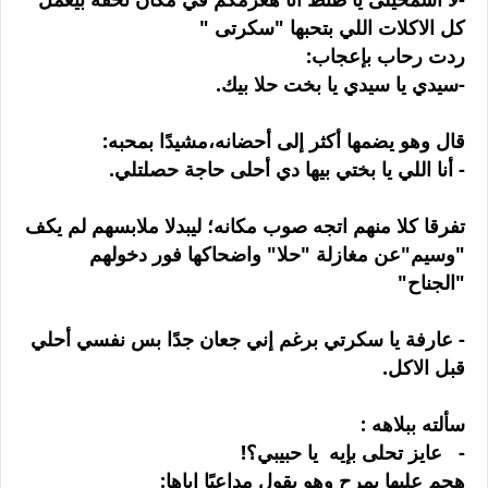
كل الاكلات اللي بتحبها "سكرتى "
ردت رحاب بإعجاب:
-سيدي يا سيدي يا بخت حلا بيك.
قال وهو يضمها أكثر إلى أحضانه،مشيدًا بمحبه:
- أنا اللي يا بختي بيها دي أحلى حاجة حصلتلي.
تفرقا كلا منهم اتجه صوب مكانه؛ ليبدلا ملابسهم لم يكف
"وسيم"عن مغازلة "حلا" واضحاكها فور دخولهم
"الجناح"
- عارفة يا سكرتي برغم إني جعان جدًا بس نفسي أحلي
قبل الاكل.
سألته ببلاهه :
- ‏ عايز تحلى بإيه يا حبيبي؟!
هجم عليها بمرح وهو يقول مداعبًا اياها: