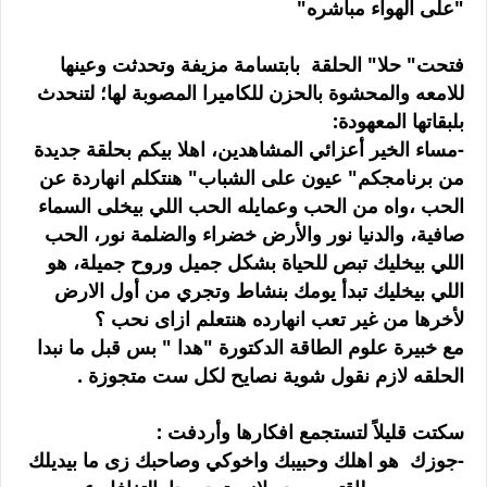
"على الهواء مباشره"
فتحت" حلا" الحلقة بابتسامة مزيفة وتحدثت وعينها
للامعه والمحشوة بالحزن للكاميرا المصوبة لها؛ لتنحدث
بلبقاتها المعهودة:
-مساء الخير أعزائي المشاهدين، اهلا بيكم بحلقة جديدة
من برنامجكم" عيون على الشباب" هنتكلم انهاردة عن
الحب ،واه من الحب وعمايله الحب اللي بيخلى السماء
صافية، والدنيا نور والأرض خضراء والضلمة نور، الحب
اللي بيخليك تبص للحياة بشكل جميل وروح جميلة، هو
اللي بيخليك تبدأ يومك بنشاط وتجري من أول الارض
لأخرها من غير تعب انهارده هنتعلم ازاى نحب ؟
مع خبيرة علوم الطاقة الدكتورة "هدا " بس قبل ما نبدا
الحلقه لازم نقول شوية نصايح لكل ست متجوزة .
سكتت قليلاً لتستجمع افكارها وأردفت :
-جوزك هو اهلك وحبيبك واخوكي وصاحبك زى ما بيديلك