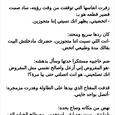
زفرت انفاسها التي توقفت من وقت رؤيته، ساد صمت
قصير قطعه هو بـ:
- اتخضيتي، يظهر انك نسيتي إننا متجوزين.
كان ردها سريع ومحتد:
-انت اللي نسيت اننا متجوزين، حضرتك مادخلتش البيت
بقالك مدة وطبيعي اتخض.
ضم حاجبيه مستنكرا حدتها وسأل بدهشه:
-هو المفروض إني أزعل واصالح نفسي مش المفروض
انك تصلحيني، هو انت اتصلتي حتى بيا مرة؟!
قذفت المفتاح الذي بيدها على الطاولة وهدرت مزمجره:
-أتصل بواحد خايني.
نهض من مكانه وصاح بحده:
-لما تبقي ست بجد ابقى استخدمي مصطلح الخيانه الف