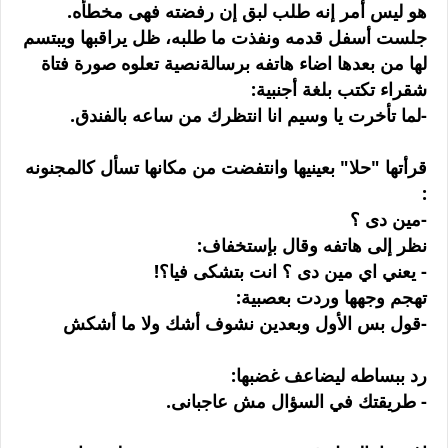
هو ليس أمر إنه طلب لبق إن رفضته فهى مخطأه.
جلست أسفل قدمه ونفذت ما طلبه، ظل يراقبها ويبتسم
لها من بعدها اضاء هاتفه برسالةنصية تعلوه صورة فتاة
شقراء تكتب بلغة أجنبية:
-لما تأخرت يا وسيم انا انتظرك من ساعه بالفندق.
قرأتها "حلا" بعينيها وانتفضت من مكانها تسأل كالمجنونه
:
-مين دى ؟
نظر إلى هاتفه وقال بإستخفاف:
- يعني اي مين دى ؟ انت بتشكى فيا؟!
تهجم وجهها وردت بعصبية:
-قول بس الأول وبعدين نشوف أشك ولا ما أشكش
رد ببساطه ليضاعف غضبها:
- طريقتك في السؤال مش عاجبانى.