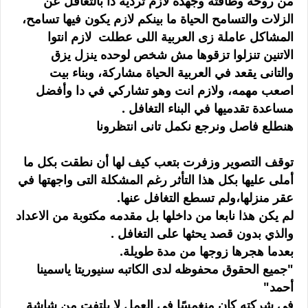
من روحه وطاقته وجهده لازم ترديه دا بالتغافل عن
الزلات والتسامح الحياة ما بينكم لازم يكون فيها تسامح،
المشاكل عاملة زى العربية اللى عطلت لازم انتوا
الاتنين تنزلوا تزقوها مش شخص لوحده ينزل يزق
والتانى يقعد في العربية الحياة مشاركة، وبناء بيت
اصعب مهمه، ولازم انت وهو تشاركي في دا وأفضل
مساعدة تقدميها في البناء التغافل .
هنطلع فاصل ونرجع نكمل تانى انتظرونا
توقف التصوير وزفرت بتعب كيف لها أن نطقت بكل ما
أملى عليها بكل هذا التأثر رغم المشكلة التى واجهتها في
عقر منزلها،ولم تسطع التغافل عنها.
لم يكن هذا نابعا من داخلها بل مقدمه مكتوبة من الاعداد
والذي بدون قصد يحثها على التغافل .
بعدما هجرها زوجها من مدة طويلة.
"جميع الحقوق محفوظه لدى الكاتبه سنيوريتا ياسمينا
أحمد"
في شركته كان منغمسًا في العمل لا يلتفت من شاشة