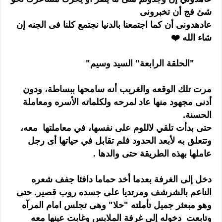
شئ فج أن تخبرونى
عادهدونى أن كما اجتمعنا بالدنيا نجتمع كلنا فى الجنه إن
شاء الله ❤️
"الحلقة الرابعة" السيد وسيم"
مرت تلك الوقعه والغريب أنه سامحها ببساطة، ودون
أدنى مجهود منها عاد لمرحه ولكلماته الأسره ومعاملة
الحسنة.
حتى بدأت تلقي لاللوم على نفسها، في معاملتها معه،
وتتعلق به لأبعد الحدود فلم تقابل في حياتها أى رجل
عاملها بهذه الطريقة حتى والدها .
دخل إلى الغرفة بعدما أخد حماما دافئا جفف شعره
الناعم بالشرشف ومرتديا على جسده روب قصير. حتى
وهو مبعثر جميل تأملته "حلا" وهى تجلس امام المرآه
وتابعت دخوله إلى غرفة الملابس وغابت عينها معه