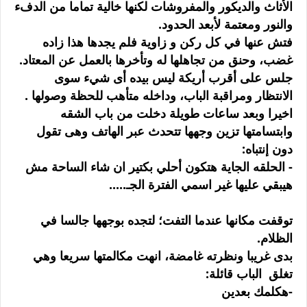
الأثاث والديكور والمفروشات لكنها خالية تماما من الدفء
والنور ومعتمة لأبعد الحدود.
فتش عنها في كل ركن و زاوية فلم يجدها هذا زاده
غضب، وحنق من تجاهلها له وتأخرها بالعمل عن المعتاد.
جلس على أقرب أريكة ليس بيده أى شيء سوى
الانتظار ومراقبة الباب، وداخله متأهب للحظة وصولها .
اخيرا وبعد ساعات طويلة دخلت من باب الشقه
وابتسامتها تزين وجهها تتحدث عبر الهاتف وهى تقول
دون إنتباه:
- الحلقه الجاية هتكون أحلي بكتير ان شاء الساحة مش
هيبقي عليها غير اسمي الفترة الجـ.....
توقفت مكانها عندما التفت؛ لتجده بوجهها جالسا في
الظلام.
بدى غريبا ونظرته غامضة، انهت مكالمتها سريعا وهي
تغلق الباب قائلة:
-هكلمك بعدين