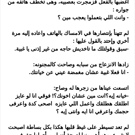
اغضبها بالفعل فزمجرت بعصبيه، وهى تخطف هاتفه من
جواره :
- وانت اللي بتعملوا يعجب مين ؟
لم تتهنأ بإنتصارها في الامساك بالهاتف واعاده إليه مرة
أخري وإحتد بالقول عليها :
-سبق وقولتلك ما تاخديش حاجه من غير إذنى يا غبية.
زادها الانزعاج من سبابه وصاحت كالمجنونه:
- انا فعلا غبية عشان مغمضة عيني عن خيانتك.
اتسعت عيناها من زجرها له وصاح:
-خيانه إيه؟انت مين عشان اخونك؟! فوقي انا لو عايز
اطلقك هطلقك واعمل اللي عايزه اصحى كدة واعرفى
حجمك واعرفي انا ايه وانتى إيه ؟
لم تعد تسيطر على غيظ قلبها هكذا بكل بساطة اصبحت
لا شيء، وهو أهم منها لدرجة أنه لم يرأي لها حق فى