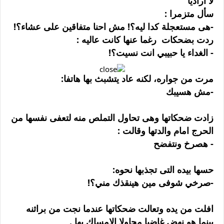
لا اراديا
سأل متزمرا :
-هى مستعجلة كدا ليه؟! مش احنا متفاقين على عشاء؟!
ردت بضحكات رغما عنها كانت عاليه :
- الغداء يا حبيبي انت نسيت؟!
مرت من جواره، لكنه عاد يتشبث بها هاتفا:
-مش هسيبك
زادت ضحكاتها وهى تحاول التملص منه لتعفى نفسها من
الحرج امام والدتها وقالت :
- هصرخ ونتفضح
حسها بيده التى تجذبها نحوه:
-صرخي شوفى مين هينقذك مني؟!
افلت من يده وتعالت ضحكاتها عندما نجت من براثنه
بينما هو نهض غاضبا محاولا الامساك بها .