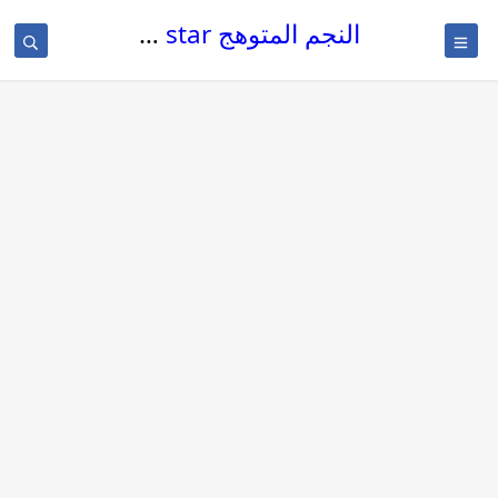
النجم المتوهج The glowing star