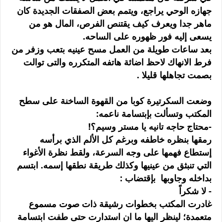
جهازه الوحي يراجع، ويتمم بعض الصفقات الجديدة كان
ماهر جدا ويعرف كيف يقتنص الفرص، المال هو من
يسعى إليه فور ظهوره على الساحه.
بعد ساعات طويلة من العمل مسح عينيه بتعب وزفر من
فرط الانهاك لاحظ اضائة هاتفه المتكرره والتى توالت
بصمت تجاهلها قليلا .
وضعت السكرتيرة كوبا من القهوة الساخنة على سطح
المكتب وتسألت بإبتسامة ناعمه:
-محتاج حاجه تانيه يا مستر وسيم؟!
رمقها بنظره خاطفه وبرغم كل الألم الذي برأسه
إستطاع فهمها على وجه السرعة، ولقط نظرة الأغواء
التي تنبثق من عينيها وكذلك طريقة نطقها إسمه. ابتسم
بداخله وجاوبها بإقتضاب :
- لا شكراً
غادرت المكتب بخطوات رشيقة ذات صوت مسموع
متعمدة؛ لينظر اليها ما ان استدارت حتى طفت ابتسامة