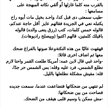
بالقرب منه كلما غازلها أو ألقي نكاته المبهجة على
مسامعها :
-طيب سمعتى دى قبل كدا، واحـد بخيل مات أبوه راح
يكتبله نعي في الجريدة فقالهم عايز أقل حاجة عندكم،
قالوله خمس كلمات، كتب (رزق ينعى والده) قالوله
باقيلك كلمتين، قالهم اكتبوا (وبيصلح راديوهات).
قهقهت عاليًا من هذه النكتةوعلا صوتها بالفراغ ضحك
معها ثم اضاف اخرى قائلا:
-واحد غبي قال لابن عمه: أمريكا طلعت القمر واحنا لازم
نطلع الشمس، فرد عليه وقله: بس الشمس حر جدًا،
قله: مفيش مشكلة نطلعلها بالليل.
لم تنتهي من ضحكاتها فتضاعفت عندما، سمعت جديده
فصاحت من بين ضحكاتها:
-مش ممكن يا وسيم قلبى هيقف من الضحك.