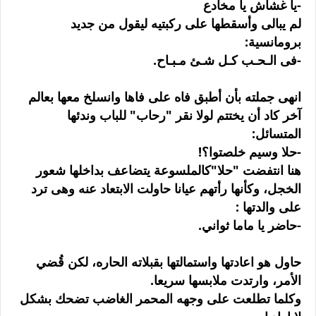
-يا غشاش يا مخادع
لم يبالى وأسقطها على ركبتيه ليقول من جديد
برومانسية:
-فى الـحـب كـل شـئ مـبـاح.
انهى جملته بأن أطبق فاه على فاها وانسلخ معها بعالم
آخر كاد أن يختتم لولا نقر "رحاب" للباب وندئها
المتسائل:
-حلا وسيم خلصتوا؟!
هنا انتفضت "حلا"كالملسوعة يتضاعف بداخلها شعور
الخجل، وكأنها رأتهم عيانا حاولت الابتعاد عنه وهى ترد
على والدتها :
-حاضر يا ماما ثواني.
حاول هو اعادتها واستمالتها بقبلاته الحاره، لكن قُضي
الأمر، وارتدت ملابسها سريعا.
وكلما تطلعت على وجهه المحمر الغاضب تضحك بشكل