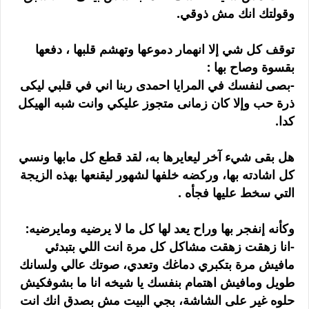
وقولتك انك مش ذوقي.
توقف كل شي إلا انهمار دموعها وتهشم قلبها ، دفعها
بقسوة وصاح بها :
-بصى لنفسك في المرايا احمدى ربنا اني في قلبي ليكى
ذرة حب وإلا كان زمانى متجوز عليكي وانت شبه الهيكل
كدا.
هل بقى شيء آخر ليعايرها به، لقد قطع كل مابها ونسي
كل اشادته بها، وركضه خلفها لشهور ليقنعها بهذه الزيجة
التي سخط عليها فجأه .
وكأنه إنفجر بها وراح يعد لها كل ما لا يرضيه ومايرضيه:
-انا زهقت زهقت مشاكل كل مرة انت اللي بتبدئي
مافيش مرة بتكبري دماغك وتعدي، صوتك عالي ولسانك
طويل ومافيش اهتمام بنفسك يا شيخه انا ما بشوفكيش
حلوه غير على الشاشة، بجي البيت مش بصدق انك انت