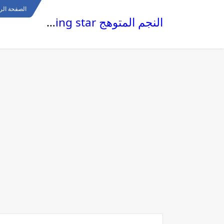
الصفحة الر
النجم المتوهج The glowing star