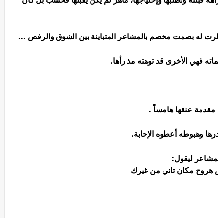
ة قبلته وتطلبها وإحتياجها، ماهر لم يكن يقبلها فحسب بل كان
رت له بصمت مخضم بالمشاعر المتباينة بين الشوق والرفض ...
ماته فهي الأخرى قد توهته مذ رأها.
مقدمة عنقها هامساً .
رها وهبوطه أعطوه الإجابة.
لمشاعر ليقول:
ش هروح مكان تاني من غيرك