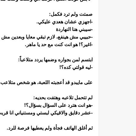
صمتت ولم ترد فكمل:
-اجهزي عشان هعدي عليكي.
-سيبني هنا النهاردة
-حبيبي مش هينفع، لازم تبقي معايا وبعدين مش ع
-اغير؟! هو انت كنت مع حد يا ماهر.
ابتسم لمن بجواره وضمها يردد متلاعباً:
-ليه قولتي كده؟!
على مايبدو قد أعجبته اللعبة، هو شخص متلاع
لم تتحمل تلاعبه وهتفت بحديه:
-هو انت هترد على السؤال بسؤال؟!
-عشر دقايق والاقيكي لبستي ومستنياني انا قرب
ثم أغلق الهاتف فجأة ولم يعطيها فرصة للرد.