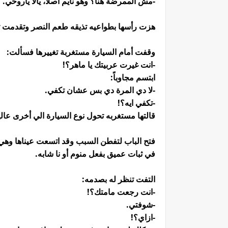
-مش الممرضة هنا؟ وهو نايم أصلاً، يالا ياروحي.
هزت رأسها بطواعيه تذيقه طعم النصر وتقدمت ت
وقفت أمام السيارة مستغربة تغييرها فسألت:
-انت غيرت عربيتك يا ماهر؟!
ابتسم مجاوباً:
-لا دي المرة دي بس عشان تكفي.
-تكفي ايه؟!
قالتها مستغربه تحول نوع السيارة الي أخرى عالي
فتح الباب لتفطن السبب وقد اتسعت عيناها وهي تر
في ثبات عميق بفعل منوم أو نا شابه.
التفت تنظر له بصدمه:
-انت رجعت مامتك؟!
-شوفتي.
-ازاي؟!