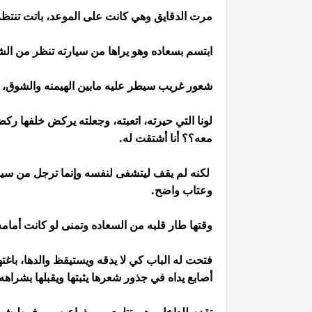
مرت الدقايق وهي كانت على الموعد، باتت تنتظر.
ابتسم بسعاده وهو يراها من سيارته تنظر من ا
شعور غريب سيطر عليه مابين الهيمنه والشوق، أنه 
لونا التي حيرته، اتعبته، وجعلته يركض خلفها رك
معه؟؟ أنا أشتقت له.
لكنه لم يقف ليتشفى لنفسه وإنما ترجل من سيارت
وعتاب واضح.
وقتها طار قلبه من السعاده وتمنى لو كانت أمامه
فتحت له الباب كي لا يدقه ويستيقظ والدها، باغ
أصابع يداه في جذور شعرها يثبتها ويقبلها بشراه