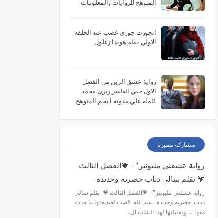
المتوهج للروايات والمعلومات
اتجوزت جوزي غصب عنه الحلقه
الاولي بقلم هويدا زغلول
رواية عشق الزين من الفصل
الاول حتي العاشر زيزي محمد
كامله علي مدونة النجم المتوهج
للروايات
مشاركة مميزة
رواية عشقني مليونير" - 💗الفصل الثالث
💗 بقلم سالي دياب حصريه وجديده
رواية عشقني مليونير" - 💗الفصل الثالث 💗 بقلم سالي
دياب حصريه وجديده بسم الله قصت لصديقتها ما حدث
معها ... ومقابلتها لهذا الشاب ال…