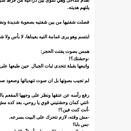
تقدم للداخل وهي تتلوى بين ذراعيه من فرط شراه
يلتهم هديته.
فصلت شفتيها من بين شفتيه بصعوبة شديدة ونظ
ابتسم وهو يرى غمامة التيه بعيناها، لا بأس ولا ش
همس بصوت يفتت الحجر:
-وحشتك؟!
واتبعها بقبلة تتحدى ثبات الجبال حين طبعها على 
لم تجيب بصوتها بل ان صوت تنهدياتها وصعود صد
رفع رأسه عن عنقها ونظر على وجهها المفعم با
-انتي كمان وحشتيني قوي يا روحي، بعد كده م
-أنت كنت فين؟!
-مش وقته، لازم نتحرك على البيت بسرعه.
-بس بابا!