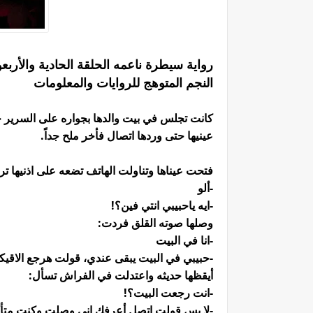
رواية سيطرة ناعمه الحلقة الحادية والأرب
النجم المتوهج للروايات والمعلومات
كانت تجلس في بيت والدها بجواره على السرير ح
عينيها حتى وردها اتصال فأخر ملح جداً.
فتحت عيناها وتناولت الهاتف تضعه على اذنيها ت
-ألو
-ايه ياحبيبي انتي فين؟!
وصلها صوته القلق فردت:
-انا في البيت
-حبيبي في البيت يبقى عندي، قولت هرجع الاقيكي
أيقظها حديثه واعتدلت في الفراش تسأل:
-انت رجعت البيت؟!
-لا بس قولت اتصل أعرفك اني وصلت وكنت متأكد