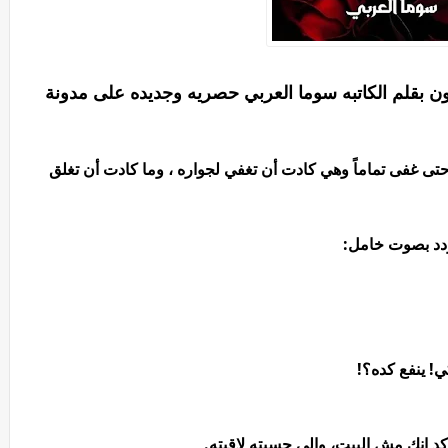
عون بقلم الكاتبه سوما العربي حصريه وجديده على مدونة
تى غفى تماماً وهي كادت أن تغفي لجواره ، وما كادت أن تغلق
ردد بصوت خامل:
! ينفع كده؟!
 انك مش البيت، والي حسبته لاقيته.