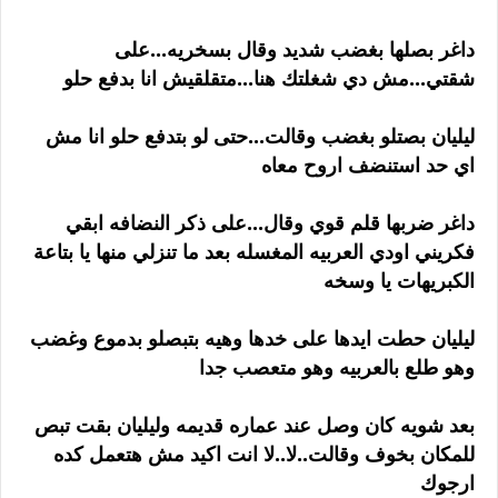
داغر بصلها بغضب شديد وقال بسخريه...على
شقتي...مش دي شغلتك هنا...متقلقيش انا بدفع حلو
ليليان بصتلو بغضب وقالت...حتى لو بتدفع حلو انا مش
اي حد استنضف اروح معاه
داغر ضربها قلم قوي وقال...على ذكر النضافه ابقي
فكريني اودي العربيه المغسله بعد ما تنزلي منها يا بتاعة
الكبريهات يا وسخه
ليليان حطت ايدها على خدها وهيه بتبصلو بدموع وغضب
وهو طلع بالعربيه وهو متعصب جدا
بعد شويه كان وصل عند عماره قديمه وليليان بقت تبص
للمكان بخوف وقالت..لا..لا انت اكيد مش هتعمل كده
ارجوك