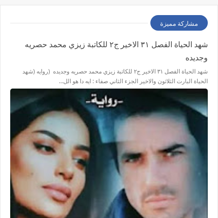
مشاركة مميزة
شهد الحياة الفصل ٣١ الاخير ج٢ للكاتبة زيزي محمد حصريه
وجديده
شهد الحياة الفصل ٣١ الاخير ج٢ للكاتبة زيزي محمد حصريه وجديده (روايه (شهد
الحياة البارت الثلاثون والاخير الجزء الثاني صفاء : ايه دا هو الل…