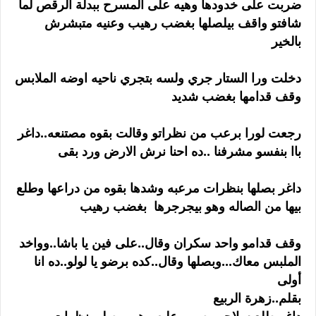
ضربت على خدودها وهيه على المسرح ببدلة الرقص لما
شافتو واقف بيلصلها بغضب رهيب وعنيه متبشرش
بالخير
دخلت ورا الستار جري ولسه بتجري ناحيه اوضه الملابس
وقف قدامها بغضب شديد
رجعت لورا برعب من نظراتو وقالت بقوه مصتنعه..داغر
باا بنفسو مشرفنا ..ده احنا نرش الارض ورد بقى
داغر بصلها بنظرات مرعبه وشدها بقوه من دراعها وطلع
بيها من الصاله وهو بيجرجرها بغضب رهيب
وقف قدامو واحد سكران وقال..على فين يا باشا..وواخد
الملبس معاك...وبصلها وقال..كده برضو يا لولو..ده انا
أولى
بقلم..زهرة الربيع