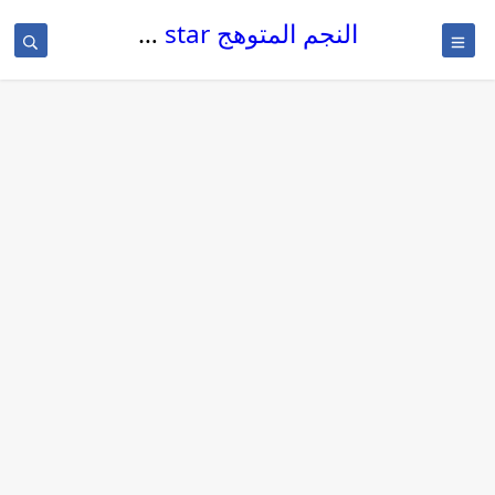
النجم المتوهج The glowing star