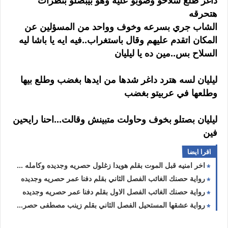
داغر طلع سلاحو وصوبو عليه وهو بيبصلو بنظرات
هتحرقه
الشاب جري بسرعه وخوف وواحد من المسؤلين عن
المكان اتقدم عليهم وقال باستغراب..فيه ايه يا باشا ليه
السلاح بس..مين ده يا ليليان
ليليان لسه هترد داغر شدها من ايدها بغضب وطلع بيها
وطلعها في عربيتو بغضب
ليليان بصتلو بخوف وحاولت متبينش وقالت...احنا رايحين
فين
اقرا ايضا
اخر امنيه قبل الموت بقلم هويدا زغلول حصريه وجديده وكامله جميع الفصول
رواية حصنك الغائب الفصل الثاني بقلم دفنا عمر حصريه وجديده
رواية حصنك الغائب الفصل الاول بقلم دفنا عمر حصريه وجديده
رواية عشقها المستحيل الفصل الثاني بقلم زينب مصطفى حصريه وجديده