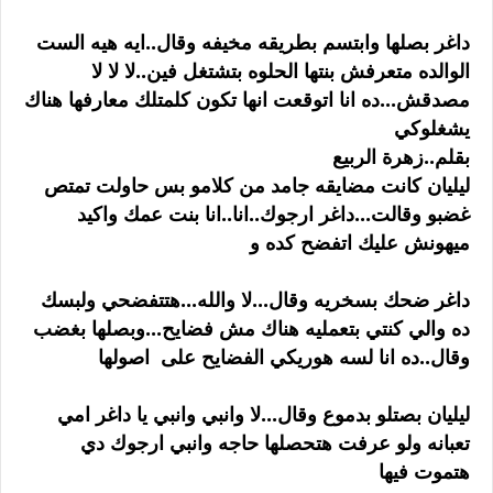
داغر بصلها وابتسم بطريقه مخيفه وقال..ايه هيه الست
الوالده متعرفش بنتها الحلوه بتشتغل فين..لا لا لا
مصدقش...ده انا اتوقعت انها تكون كلمتلك معارفها هناك
يشغلوكي
بقلم..زهرة الربيع
ليليان كانت مضايقه جامد من كلامو بس حاولت تمتص
غضبو وقالت...داغر ارجوك..انا..انا بنت عمك واكيد
ميهونش عليك اتفضح كده و
داغر ضحك بسخريه وقال...لا والله...هتتفضحي ولبسك
ده والي كنتي بتعمليه هناك مش فضايح...وبصلها بغضب
وقال..ده انا لسه هوريكي الفضايح على اصولها
ليليان بصتلو بدموع وقال...لا وانبي وانبي يا داغر امي
تعبانه ولو عرفت هتحصلها حاجه وانبي ارجوك دي
هتموت فيها