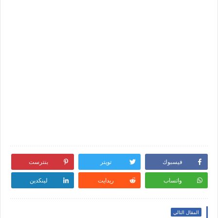
فيسبوك
تويتر
بنترست
واتساب
ريدايت
لينكدين
المقال التالي