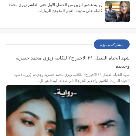
رواية عشق الزين من الفصل الاول حتي العاشر زيزي محمد
كامله علي مدونة النجم المتوهج للروايات
مشاركة مميزة
شهد الحياة الفصل ٣١ الاخير ج٢ للكاتبة زيزي محمد حصريه
وجديده
شهد الحياة الفصل ٣١ الاخير ج٢ للكاتبة زيزي محمد حصريه وجديده (روايه (شهد
الحياة البارت الثلاثون والاخير الجزء الثاني صفاء : ايه دا هو الل…