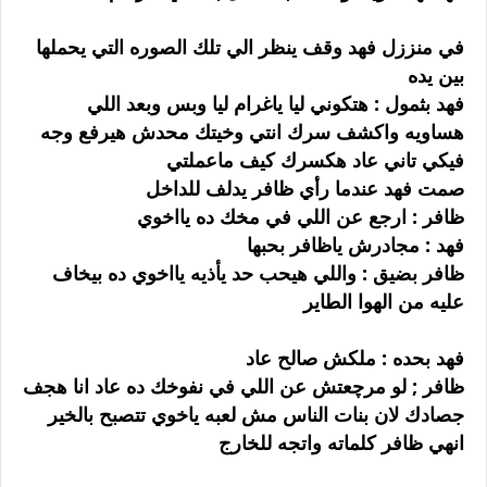
في منززل فهد وقف ينظر الي تلك الصوره التي يحملها
بين يده
فهد بثمول : هتكوني ليا ياغرام ليا وبس وبعد اللي
هساويه واكشف سرك انتي وخيتك محدش هيرفع وجه
فيكي تاني عاد هكسرك كيف ماعملتي
صمت فهد عندما رأي ظافر يدلف للداخل
ظافر : ارجع عن اللي في مخك ده يااخوي
فهد : مجادرش ياظافر بحبها
ظافر بضيق : واللي هيحب حد يأذيه يااخوي ده بيخاف
عليه من الهوا الطاير
فهد بحده : ملكش صالح عاد
ظافر ; لو مرچعتش عن اللي في نفوخك ده عاد انا هجف
جصادك لان بنات الناس مش لعبه ياخوي تتصبح بالخير
انهي ظافر كلماته واتجه للخارج