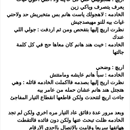
يعرف يتصرف وياكي زين
الخادمه : لاهجولك ياست هانم بس متخبريش حد ولاحتي
غياث بيه للنو مهيصدجيش
نظرت اريچ إليها بتفحص ومن ثم اردفت : جولي اللي
عندك
الخادمه : خيت هند هانم كان معاها حج في كل كلمة
جالتها
اريچ : وضحي
الخادمه : سبأ هانم عايشه ومامتتش
نظرت اريج إليها بصدمه فااكملت الخادمه قائله : وهي
هتجتل هند هانم عشان حمله من عامر بيه
جاءت اريچ لتتحدث ولكن قاطعها انقطاع التيار المفاجئ
وبعد مرور عدة دقائق عاد التيار مره اخري ولكن لم تجد
الخادمه ظلت تبحث عنها ولكن دون فائده فالتقطت
ههاتفها سريعا وقامت بالاتصال بااحدي الارقام