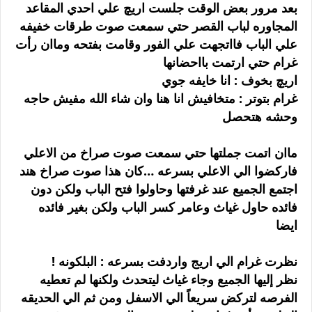
بعد مرور بعض الوقت جلست اريچ علي احدي المقاعد
المجاوره لباب القصر حتي سمعت صوت طرقات خفيفه
علي الباب فااتجهت علي الفور وقامت بفتحه وماان رأت
غرام حتي ارتمت بااحضانها
اريچ بخوف : انا خايفه جوي
غرام بتوتر : متخافيش انا هنا وان شاء الله مفيش حاجه
وحشه هتحصل
ماان اتمت جملتها حتي سمعت صوت صراخ من الاعلي
فاركضوا الي الاعلي بسرعه …كان هذا صوت صراخ هند
اجتمع الجميع عند غرفتها وحاولوا فتح الباب ولكن دون
فائده حاول غياث وعامر كسر الباب ولكن بغير فائده
ايضا
نظرت غرام الي اريج واردفت بسرعه : البلكونه !
نظر إليها الجميع وجاء غياث ليتحدث ولكنها لم تعطيه
الفرصه لتركض سريعاً الي الاسفل ومن ثم الي الحديقه