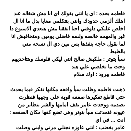
فاطمه بحده : اي يا انتي بقولك اي انا مش شغاله عند
اهلك ألزمي حدودك وانتي بتتكلمي معايا بدل ما انا ال
اخلص عليكي دلوقتي احنا اتفقنا مش هيعدي الاسبوع دا
غير والمهمه خالصه ولسه فاضلي يومين ومتخافيش انا
لما بقول حاجه بنفذها بس مين دي ال نسخه مني
بالظبط
سبأ بتوتر : ملكيش صالح انتي ليكي فلوسك وهتاخديهم
وجت ما تخلصي علي هند
فاطمه ببرود : اوك سلام
ذهبت فاطمه وظلت سبأ واقفه مكانها تفكر فيما يحدث
حتي قاطع تفكيرها صفعه قوية علي وجهها فنظرت
بصدمه ووجدت عامر يقف امامها والشر يتطاير من
عيونه فتحدثت سبأ بتوتر وهي تضع كفها مكان الصفعه :
انت ... في اي
عامر بغضب : انتي عاوزه تجتلي مرتي وابني وصلت