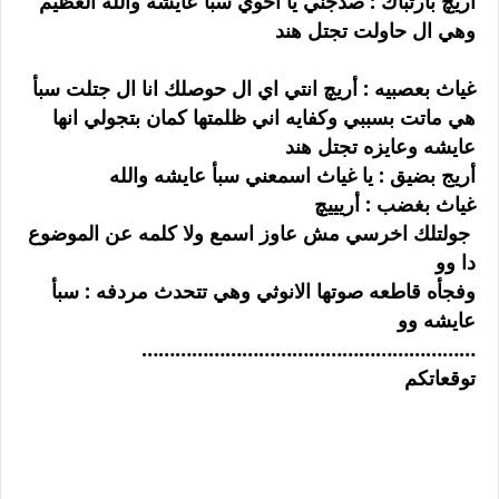
أريچ بأرتباك : صدجني يا اخوي سبأ عايشه والله العظيم
وهي ال حاولت تجتل هند
غياث بعصبيه : أريچ انتي اي ال حوصلك انا ال جتلت سبأ
هي ماتت بسببي وكفايه اني ظلمتها كمان بتجولي انها
عايشه وعايزه تجتل هند
أريج بضيق : يا غياث اسمعني سبأ عايشه والله
غياث بغضب : أريييچ
جولتلك اخرسي مش عاوز اسمع ولا كلمه عن الموضوع
دا وو
وفجأه قاطعه صوتها الانوثي وهي تتحدث مردفه : سبأ
عايشه وو
……………………………………………………
توقعاتكم