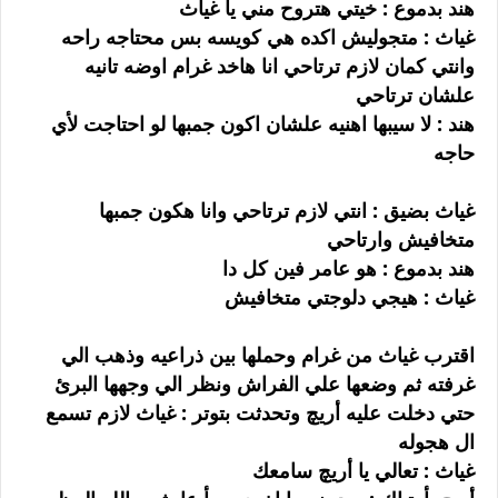
هند بدموع : خيتي هتروح مني يا غياث
غياث : متجوليش اكده هي كويسه بس محتاجه راحه
وانتي كمان لازم ترتاحي انا هاخد غرام اوضه تانيه
علشان ترتاحي
هند : لا سيبها اهنيه علشان اكون جمبها لو احتاجت لأي
حاجه
غياث بضيق : انتي لازم ترتاحي وانا هكون جمبها
متخافيش وارتاحي
هند بدموع : هو عامر فين كل دا
غياث : هيجي دلوجتي متخافيش
اقترب غياث من غرام وحملها بين ذراعيه وذهب الي
غرفته ثم وضعها علي الفراش ونظر الي وجهها البرئ
حتي دخلت عليه أريچ وتحدثت بتوتر : غياث لازم تسمع
ال هجوله
غياث : تعالي يا أريچ سامعك