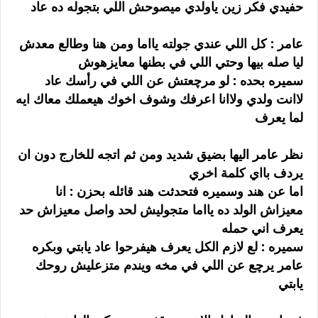
حفيدي فكر زين ياولدي ميصوحش اللي بتجوله ده عاد
عامر : كل اللي عندي جولته يااما ومن هنا وطالع معدش
ليا صله بيها وحتي اللي في بطنها معايزهوش
سميره بحده : لو مرچعتش عن اللي في رأسك عاد
لاانت ولدي ولاانا اعرفك وشوف اخوك هيعملك معاك ايه
لما يعرف
نظر عامر اليها بضيق شديد ومن ثم اتجه للخارج دون ان
يردف بااي كلمة اخري
اما عن هند وسميره فتحدثت هند قائله بحزن : انا
معيزاش الولد ده يااما متجوليش لحد واصل معيزاش حد
يعرف اني حمله
سميره : لع لازم الكل يعرف هيفرحوا عاد يابتي وبكره
عامر يرچع عن اللي في مخه ويندم متزعليش روحك
يابتي