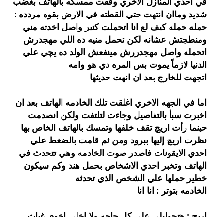
في احدي المنازل الاخري وقفت ممسكه بالهاتف بغضب
شديد وماان انتهت حتي القطته في الارض بقوه مردده :
حمله حمله كيف لع انا اتحملت كتير واصل اخدته مني
ومنطجتش عشانه لكن تحمل منيه ده اللي مهجدرش
اتحمله واصل مهجدررش مينفعش الولد ده يچي علي
الدنيا لازماً يموت بس المره دي هو وامه
اتجهت للخارج بعد ان انهت حديثها
اما في الجهه الاخري اغلقت تلك الخادمه الهاتف بعد ان
اخبرت سبأ بالتفاصيل وجاءت لتلتفت ولكن انصدمت
حينما رأت اريچ تقف خلفها وتمسك بالهاتف الخاص بها
نظرت اريچ إليها ببرود ومن ثم قامت بالضغط علي
احدي الايقونات فاصدر صوت الخادمه وهي تتحدث في
الهاتف وتخبر احدي الاشخاص بحمل هند وكم سيكون
خطير حملها علي الشخص الذي تحدثه
الخادمه بتوتر : انا انا
اريچ : هتجوليلي علي كل حاچه ولا اخلي اخوي غياث