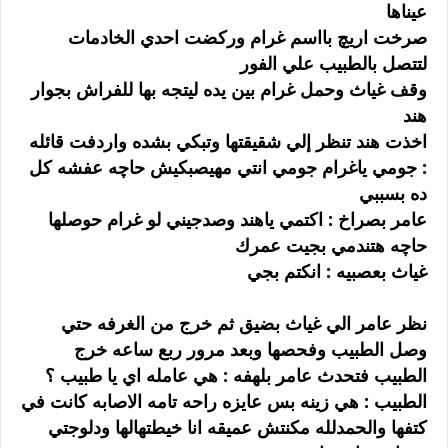
عيناها
صرخت اريچ بااسم غرام وركضت احدي الخادمات
لتتصل بالطبيب علي الفور
وقف غياث وحمل غرام بين يده ليتجه بها للفراش بجوار
هند
اخذت هند تنظر إلي شقيقتها وتبكي بشده واردفت قائله
: جومي ياغرام جومي انتي مهيصبكيش حاچه عفشه كل
ده بسببي
عامر بصراخ : اكتمي ياهند وصدجيني لو غرام حوصلها
حاچه هتندمي بجيت عمرك
غياث بعصبيه : انكتم بجي
نظر عامر الي غياث بضيق ثم خرج من الغرفه حتي
وصل الطبيب وفحصها وبعد مرور ربع ساعه خرج
الطبيب فتحدث عامر بلهفه : هي عامله اي يا طبيب ؟
الطبيب : هي زينه بس عايزه راحه تامه الاصابه كانت في
كتفها والحمدلله مكنتش عميقه انا خيطتهالها ودلوجتي