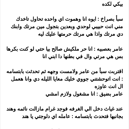
بيكي لكده
سبأ بصراخ : ايوه انا وهموت اي واحده تحاول تاخدك
مني انت حبيبي لوحدي وبعدين بتجول مين مرتك وابنك
دي مرتك واذا هي مرتك حرمتها عليك ليه
عامر بعصبيه : انا حر ملكيش صالح بيا حتي لو كنت بكرها
بس هي مرتي وال في بطنها دا ابني انا
اقتربت سبأ من عامر ولامست وجهه ثم تحدثت بابتسامه
: انت اتوحشتني جووي خليك معايا الليله دي وانا هعمل
ال انت عاوزه
عامر بضيق : انا مشغول ولازم امشي
عند غياث دخل الي الغرفه فوجد غرام مازالت نائمه وهند
بجانبها فتحدث بابتسامه : عامله اي دلوجتي يا هند