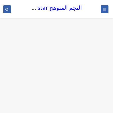
النجم المتوهج The glowing star