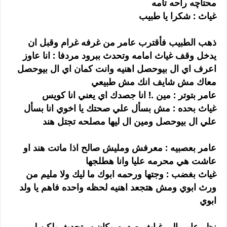
محتاچه راحه تامه
غياث : شكرا يا طبيب
ذهب الطبيب فأقترب عامر من غرفه غرام وقبل ان
يدخل وقف غياث امامه وتحدث ببرود مردفا : انا عاوز
اعرف اي ال بيوحصل اهنيه وانت كمان اي ال بيوحصل
معاك مش شايف انك مش طبيعي
عامر بتوتر : مين .! انا جصدك اي يعني انا كويس
غياث بحده : مش بسأل علي صحتك يا اخوي انا بسأل
علي ال بيوحصل ومين ال ليها مصلحه تجتل هند
عامر بعصبيه : معرفش ومليش صالح اذا ماتت هند او
عاشت هي محرمه عليا وانا هطلجها
غياث بغضب : وجتها ورحمه ابوك ما ليك ولا مليم من
ورث ابوي ومش هتجعد اهنيه لحظه واحده فاهم يا ولد
ابوي
نظر عامر الي غياث بصدمه وكان سيتحدث ولكن لم