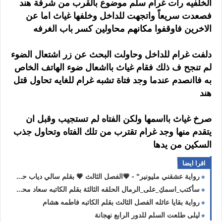
الخلفيه رأت غرام سلم موضوع بالقرب من شرفة هند
فصعدت سريعاً واتجهت للداخل وخلفها غياث اما عن
الاخرين فاوقفوا مكانهم محاولين كسر باب الغرفه
دلفت غرام للداخل وحاولت البحث عن زر اشتعال الضوء
لم تنجح ف ذلك فقام غياث بااشعال ضوء الهاتف الخاص
به فاانصدم عندما وجد فتاة تشبه غرام للغايه تحاول قتل
هند
صرخ غياث بااسمها ولكن الفتاه لم تستجيب وقبل ان
يتقدم منها وجد غرام تقترب من تلك الفتاه وتحاول جذب
السكين من يدها
اقرا ايضا
رواية عشقني مليونير" - 💗الفصل الثالث 💗 بقلم سالي دياب حصريه وجديده
سأكتب_اسمكِ_على_الرمال الحلقه الثالثة بقلم الكاتبه سعاد محمد سلامه حصريه وجديده
رواية بقايا عائله الفصل الثالث بقلم الكاتبه فاطمه هشام
ليلى طلعت السلم للدور الرابع نهجانة