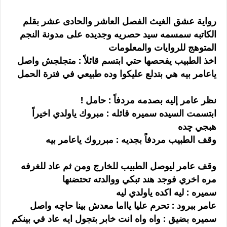
رواية عشق الغيث الفصل العاشر والحادى عشر بقلم
الكاتبه سمسمه سيد حصريه وجديده على مدونة النجم
المتوهج للروايات والمعلومات
اخذ الطبيب يفحصها حتي ابتسم قائلاً : متجلجش واصل
ياعامر بيه هي بتدلع عليكوا وده طبيعي في فترة الحمل
نظر عامر إليه بصدمه مردفاً : حامل !
ابتسمت السيده سميره قائله : مبروك ياولدي اخيراً
هبجي چده
وقف الطبيب مردفاً بجديه : مبرروك ياعامر بيه
وقف عامر ليوصل الطبيب للخارج ومن ثم عاد للغرفه
مره اخري فوجد هند تبكي ووالدته تحتضنها
سميره : ليه اكده ياولدي ليه
عامر ببرود : تحرم عليا يااما معدش بينا حاچه واصل
سميره بضيق : واه واه انت خابر بتجول ايه عاد في بينكم