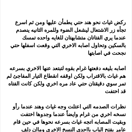
ركض غياث نحو هند حتي يطمأن عليها ومن ثم اسرع
تجأه زر الاشتعال ليشعل الضوء وللمره الثانيه ينصدم
عندما يري الفتاتان متشابهتان للغايه واحده تمسك
بالسكين وتحاول اصابه الاخري التي وقعت اسفلها حتي
نجحت في اصابتها
اصابه بليغه دفعتها غرام بقوه لتبتعد عنها الاخري بسرعه
هم غياث بالاقتراب ولكن اوقفه انقطاع التيار المفاجئ لم
تمر سوي دقيقتان حتي عاد مره اخري ولكن كانت الفتاه
قد اختفت
نظرات الصدمه التي اعتلت وجه غياث وهند عندما رأو
نسخه اخري من غرام وايضاً عندما وجدوها اختفت
وبقيت المصابه اتجه غياث بسرعه نحوها في حين قام
عامر بفتح الباب بااحدي النسخ الاخري وماان دلف