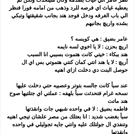
يعطيه غياث اي فرصه للرد وذهب من امامه فورا فنظر
الي باب الغرفه ودخل فوجد هند بجانب شقيقتها وتبكي
بشده واريچ بجانبهم
عامر بضيق : هي كويسه ؟
اريچ بحزن : لا يا اخوي لسه نايمه
هند ببكاء : خيتي كانت هتموت بسببي انا السبب
أريچ : لا يا هند انتي كمان كنتي هتموتي بس اي ال
حوصل البنت دي دخلت ازاي اهنيه
عند سبأ كانت جالسه بتوتر وعصبيه حتي دخلت عليها
نسخه غرام فتحدثت سبأ بلهفه : عملتي اي جتلتيها صوح
هند ماتت
فاطمه بضيق : لا في واحده شبهي جات وانقذتها
سبأ بغضب شديد : انا بعتلك من مصر علشان تيجي اهنيه
وتنفذي ال جولتلك عليه وانتي جايه تجوليلي في واحده
وانقذتها