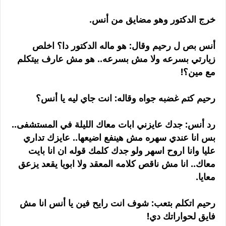
خرج الدكتور وهو مضايق من أنس.
أنس بص ل رحيم وقال: هو ماله الدكتور دا؟ اخلص
زيارتي بسرعه ولا مش بسرعه.. هو مش عارف بيتكلم
مع مين؟!
رحيم كتم غضبه جواه وقاله: انت جاي ليه يا أنس؟
رد أنس: جدك عايزني ابات معاك الليلة في المستشفى..
بس انا عندي سهره مش هينفع اضيعها.. عايزك تداري
عليا وانا اروح اسهر ولو جدك كلمك قوله ان انا بايت
معاك.. انا مش ناقص كلامه المعقد ولا ابويا يقعد يزعق
معايا.
رحيم اتكلم بتعب: شوف انت رايح فين يا أنس انا مش
فايق لحواراتك دي!