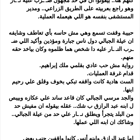
كلهم هنا.. بيقولوا ان في حد مجهول ضـ ـرب عليه نـ ـار
وهو راجع بعربيته على الطريق الزراعي.. ومدير
المستشفى بنفسه هو اللي هيعمله العملية.
حبيبة وقفت تسمع وهي مش حاسه بأي تعاطف وشايفه
ان عيلة الجبالي دول ناس جبارة ومؤذين وأكيد اللي ضـ
ـرب النـ ـار عليه دا شخص هما ظلموه وكان بياخد حقه
منهم.
رواية مش حب عادي بقلمي ملك إبراهيم.
قدام غرفة العمليات.
الست هادية كانت واقفه تبكي بخوف وقلق علي رحيم
ابنها.
والجد مرسي الجبالي كان قاعد ساند علي عكازه وبيبص
ل ابنه عبد الرازق ب شك.. عقله بيقوله ان مفيش حد
من البلد يتجرأ ويطلق نـ ـار علي حد من عيلة الجبالي..
وشاكك ان ابنه اللي عملها.
اما عبد الرازق وابنه أنس كانوا واقفين جنب بعض