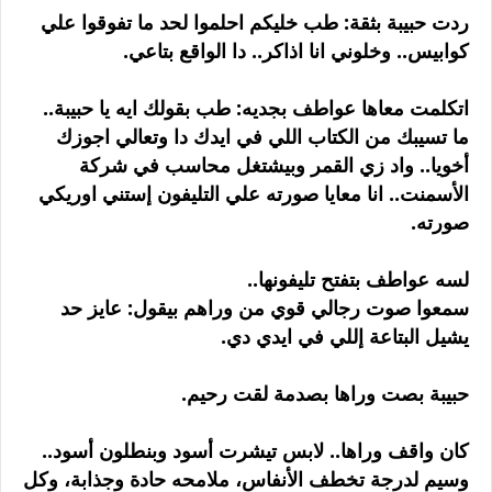
ردت حبيبة بثقة: طب خليكم احلموا لحد ما تفوقوا علي
كوابيس.. وخلوني انا اذاكر.. دا الواقع بتاعي.
اتكلمت معاها عواطف بجديه: طب بقولك ايه يا حبيبة..
ما تسيبك من الكتاب اللي في ايدك دا وتعالي اجوزك
أخويا.. واد زي القمر وبيشتغل محاسب في شركة
الأسمنت.. انا معايا صورته علي التليفون إستني اوريكي
صورته.
لسه عواطف بتفتح تليفونها..
سمعوا صوت رجالي قوي من وراهم بيقول: عايز حد
يشيل البتاعة إللي في ايدي دي.
حبيبة بصت وراها بصدمة لقت رحيم.
كان واقف وراها.. لابس تيشرت أسود وبنطلون أسود..
وسيم لدرجة تخطف الأنفاس، ملامحه حادة وجذابة، وكل