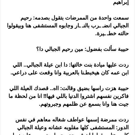
إبراهيم
سمعت واحدة من الممرضات بتقول بصدمه: رحيم
الجبالي انضـ ـرب بالنـ ـار وجابوه المستشفى هنا وبيقولوا
حالته خطـ ـيرة.
حبيبة سألت بفضول: مين رحيم الجبالي دا؟
ردت عليها ميادة بنت خالتها: دا ابن عيلة الجبالي.. اللي
ابن عمه كان هيخبطـنا بالعربية وانا وقعت على دراعي.
حبيبة هزت راسها بضيق وقالت: ااه.. قصدك العيلة اللي
فاكرين نفسهم اشتروا الدنيا باللي فيها!! انا من لحظة ما
جيت هنا وانا بسمع عن ظلمهم وجبروتهم.
ردت ممرضة إسمها عواطف شغاله معاهم في نفس
الدور: المستشفى كلها مقلوبه عشانه وعيلة الجبالي