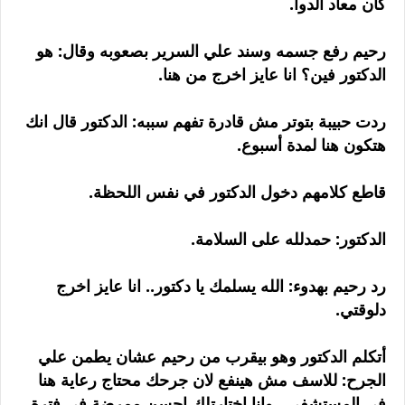
كان معاد الدوا.
رحيم رفع جسمه وسند علي السرير بصعوبه وقال: هو
الدكتور فين؟ انا عايز اخرج من هنا.
ردت حبيبة بتوتر مش قادرة تفهم سببه: الدكتور قال انك
هتكون هنا لمدة أسبوع.
قاطع كلامهم دخول الدكتور في نفس اللحظة.
الدكتور: حمدلله على السلامة.
رد رحيم بهدوء: الله يسلمك يا دكتور.. انا عايز اخرج
دلوقتي.
أتكلم الدكتور وهو بيقرب من رحيم عشان يطمن علي
الجرح: للاسف مش هينفع لان جرحك محتاج رعاية هنا
في المستشفى.. وانا اختارتلك احسن ممرضة في فترة