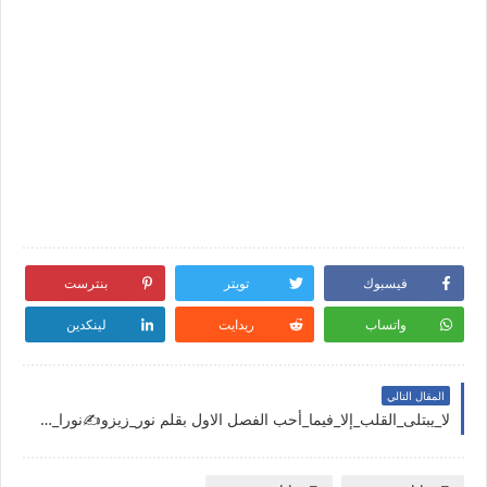
فيسبوك
تويتر
بنترست
واتساب
ريدايت
لينكدين
المقال التالي
لا_يبتلى_القلب_إلا_فيما_أحب الفصل الاول بقلم نور_زيزو✍️نورا_عبدالعزيز حصريه وجديده