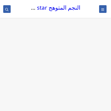
النجم المتوهج The glowing star