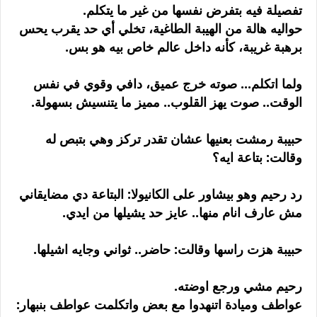
تفصيلة فيه بتفرض نفسها من غير ما يتكلم.
حواليه هالة من الهيبة الطاغية، تخلي أي حد يقرب يحس
برهبة غريبة، كأنه داخل عالم خاص بيه هو بس.
ولما اتكلم... صوته خرج عميق، دافي وقوي في نفس
الوقت.. صوت يهز القلوب.. مميز ما يتنسيش بسهولة.
حبيبة رمشت بعنيها عشان تقدر تركز وهي بتبص له
وقالت: بتاعة ايه؟
رد رحيم وهو بيشاور على الكانيولا: البتاعة دي مضايقاني
مش عارف انام منها.. عايز حد يشيلها من ايدي.
حبيبة هزت راسها وقالت: حاضر.. ثواني وجايه اشيلها.
رحيم مشي ورجع اوضته.
عواطف وميادة اتنهدوا مع بعض واتكلمت عواطف بنبهار: