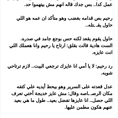
عمل كدا.. بس جدك قاله انهم مش بيتهموا حد.
رحيم بص قدامه بغضب وهو متأكد ان عمه هو اللي
حاول يقـ ـتله..
حاول يقوم يقعد لكنه حس بوجع جامد في صدره.
الست هادية قالت بقلق: ارتاح يا رحيم وانا هعملك اللي
انت عايزه.
رد رحيم: لا يا أمي انا عايزك ترجعي البيت.. لازم ترتاحي
شويه.
عدل قعدته على السرير وهو بيحط أيديه علي كتفه
مكان الرصـ ـاصه وقال: مش عايز خديجة أختي تعرف
اللي حصل.. انا عايزها تفضل بعيد.. طول ما هي بعيد
عنهم هكون مطمن عليها.