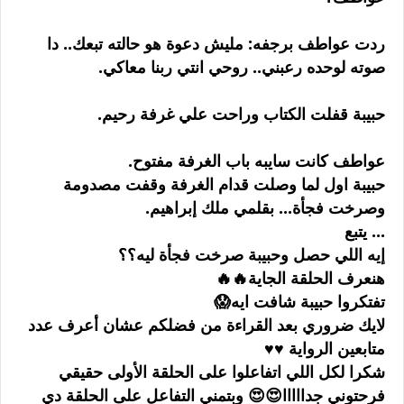
ردت عواطف برجفه: مليش دعوة هو حالته تبعك.. دا
صوته لوحده رعبني.. روحي انتي ربنا معاكي.
حبيبة قفلت الكتاب وراحت علي غرفة رحيم.
عواطف كانت سايبه باب الغرفة مفتوح.
حبيبة اول لما وصلت قدام الغرفة وقفت مصدومة
وصرخت فجأة... بقلمي ملك إبراهيم.
... يتبع
إيه اللي حصل وحبيبة صرخت فجأة ليه؟؟
هنعرف الحلقة الجاية🔥🔥
تفتكروا حبيبة شافت ايه😱
لايك ضروري بعد القراءة من فضلكم عشان أعرف عدد
متابعين الرواية ♥️♥️
شكرا لكل اللي اتفاعلوا على الحلقة الأولى حقيقي
فرحتوني جدااااا😍😍 وبتمني التفاعل على الحلقة دي