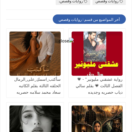
روايات وقصص
روايات وقصص،
أخر المواضيع من قسم : روايات وقصص
رواية عشقني مليونير" - 💗
سأكتب_اسمكِ_على_الرمال
الفصل الثالث 💗 بقلم سالي
الحلقه الثالثة بقلم الكاتبه
دياب حصريه وجديده
سعاد محمد سلامه حصريه
وجديده