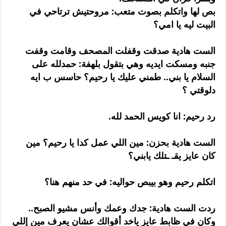
بص لها واتكلم بصوت متعب: مروحتيش ترتاحي في
البيت ليه يا امي؟
الست هادية صدقت وقفلت المصحف وقامت وقفت
جنبه ومسكت ايديه وهي بتقول بلهفة: حمدلله على
السلام يا بني.. طمني عليك يا رحيم؟ حاسس ب ايه
دلوقتي ؟
رد رحيم: انا كويس الحمد لله.
الست هادية بحزن: مين اللي عمل كدا يا رحيم؟ مين
كان عايز يقـ ـتلك يابني؟
اتكلم رحيم وهو بيبص حواليه: في حد منهم هنا؟
ردت الست هادية: جدك وعمك وأنس مشيو الصبح..
وكان في ظابط عايز ياخد أقوالك عشان يعرف مين إللي