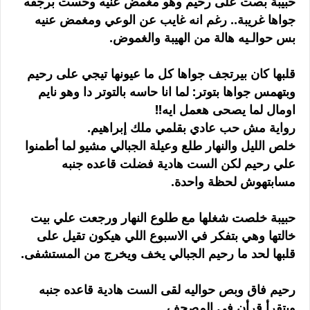
حبيبة بصت على رحيم وهو مغمض عنيه وحست برجفه
جواها غريبة.. رغم انه غايب عن الوعي ومغمض عنيه
بس حوالـيه هالة من الهيبة والغموض.
قلبها كان بيرتجف جواها كل ما عيونها تيجي على رحيم
وبتهمس جواها بتوتر: لما انا حاسه بالتوتر دا وهو نايم
اومال لما يصحى هعمل ايه!!
رواية مش حب عادي بقلمي ملك إبراهيم.
خلص الليل والنهار طلع وعيلة الجبالي مشيو لما أطمنوا
علي رحيم لكن الست هادية فضلت قاعده جنبه
مسابتهوش لحظة واحدة.
حبيبة خلصت شغلها مع طلوع النهار ورجعت علي بيت
خالتها وهي بتفكر في الاسبوع اللي هيكون تقيل على
قلبها لحد ما رحيم الجبالي يخف ويخرج من المستشفى.
رحيم فاق وبص حواليه لقى الست هادية قاعده جنبه
وبتقرأ قرأن في المصحف.