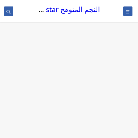
النجم المتوهج The glowing star