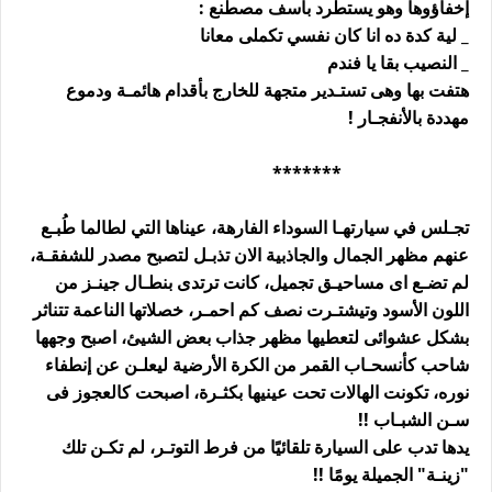
إخفاؤوها وهو يستطرد بأسف مصطنع :
_ لية كدة ده انا كان نفسي تكملى معانا
_ النصيب بقا يا فندم
هتفت بها وهى تستـدير متجهة للخارج بأقدام هائمـة ودموع
مهددة بالأنفجـار !
*******
تجـلس في سيارتهـا السوداء الفارهة، عيناها التي لطالما طُبـع
عنهم مظهر الجمال والجاذبية الان تذبـل لتصبح مصدر للشفقـة،
لم تضـع اى مساحيـق تجميل، كانت ترتدى بنطـال جينـز من
اللون الأسود وتيشتـرت نصف كم احمـر، خصلاتها الناعمة تتناثر
بشكل عشوائى لتعطيها مظهر جذاب بعض الشيئ، اصبح وجهها
شاحب كأنسحـاب القمر من الكرة الأرضية ليعلـن عن إنطفاء
نوره، تكونت الهالات تحت عينيها بكثـرة، اصبحت كالعجوز فى
سـن الشبـاب !!
يدها تدب على السيارة تلقائيًا من فرط التوتـر، لم تكـن تلك
"زينـة" الجميلة يومًا !!