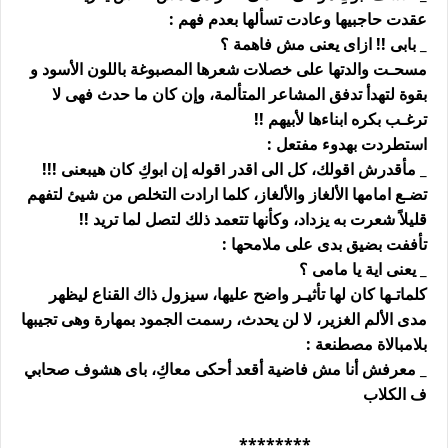
عقدت حاجبيها وعادت تسألها بعدم فهم :
_ بابى !! ازاى يعنى مش فاهمة ؟
مسحـت والدتها على خصلات شعرها المصبوغة باللون الأسود و
بقوة لتهدأ تدفق المشاعر المتألمة، وإن كان ما حدث فهى لا
ترغـب بكره ابناءها لأبيهم !!
استطردت بهدوء مفتعل :
_ مأقدرش اقولك، كل الى اقدر اقوله إن ابوكِ كان هيبعنى !!!
تضـع امامها الألغاز والألغاز، كلما ارادت التخلص من شيئ لتفهم
قليلاً شعرت به يزداد، وكأنها تتعمد ذلك لتصل لما تريد !!
تأففت بضيق بدى على ملامحها :
_ يعنى اية يا مامى ؟
كلماتـها كان لها تأثيـر واضح عليها، سيزول ذاك القناع ليظهر
مدى الألم الغزير، لا لن يحدث، رسمت الجمود بمهارة وهى تجيبها
بلامبالاة مصطنعة :
_ معرفش أنا مش فاضية أقعد أحكى معاكِ، باى هشوف صحابي
ف الكلاب
********