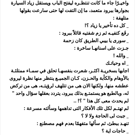
واخيـرًا جاء ما كانت تنتظـره ليفتح الباب ويستقل زياد السيارة
بجوارها ببرود متعمد، ما إن التفت لها حتى سارعت بقولها
متلهفة :
_ كل ده تأخير يا زياد ؟!
رفَع كتفيـه ثم زم شفتيه قائلاً ببرود :
_ سورى يا بيبي الطريق كان زحمة
جـزت على اسنانهـا ساخرة :
_ والله !
_ اه وحياتـك
اجابها بسخريـة اكثـر، شعرت بنفسهـا تحلق في سمـاء ممتلئـة
بالأوهام والكأبة والحـزن، كـان الجميـع ينتظر منها نظرة ليروى
عطشه منها، ولكنها الان هى من تتلهف لرؤيتـه، هى من تركض
له، وبالطبع هو يستمتـع بذلك ببرود، يتردد بعقلها سؤال واحد "
لم يحدث معى كل هذا " ؟! ..
لم تهتـم لكل تلك الأفكار التى تداهمها وسألته مسرعة :
_ جبت لى الحاجة ولا لا ؟
تنهـد ببطئ، ثم سألها متفهمًا بعدم فهم مصطنع :
_ حاجات اية ؟