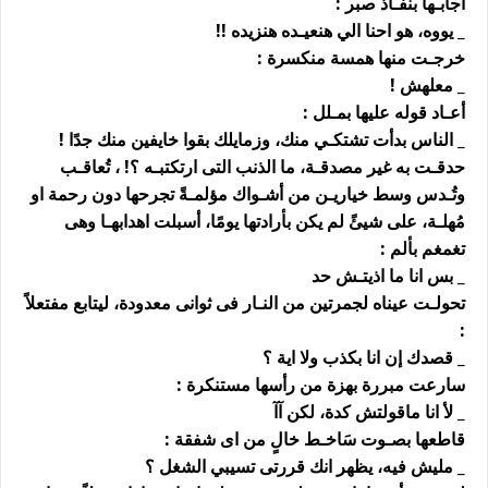
اجابـها بنفـاذ صبر :
_ يووه، هو احنا الي هنعيـده هنزيده !!
خرجـت منها همسة منكسرة :
_ معلهش !
أعـاد قوله عليها بمـلل :
_ الناس بدأت تشتكـي منك، وزمايلك بقوا خايفين منك جدًا !
حدقـت به غير مصدقـة، ما الذنب التى ارتكتبـه ؟! ، تُعاقـب
وتُـدس وسط خياريـن من أشـواك مؤلمـةً تجرحها دون رحمة او
مُهلـة، على شيئً لم يكن بأرادتها يومًا، أسبلت اهدابهـا وهى
تغمغم بألم :
_ بس انا ما اذيتـش حد
تحولـت عيناه لجمرتين من النـار فى ثوانى معدودة، ليتابع مفتعلاً
:
_ قصدك إن انا بكذب ولا اية ؟
سارعت مبررة بهزة من رأسها مستنكرة :
_ لأ انا ماقولتش كدة، لكن آآ
قاطعها بصـوت سَاخـط خالٍ من اى شفقة :
_ مليش فيه، يظهر انك قررتى تسيبي الشغل ؟