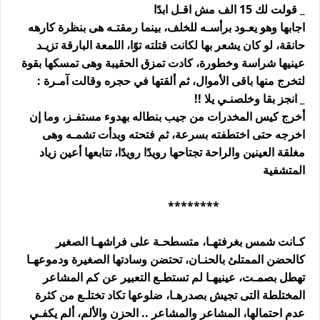
_ قولت لك 15 الف مش اقـل ابدًا
اجابها وهو يعـود برأسـه للخلف، بينما رمقتـه هى بنظرة كارهه
حانقة، لو كان يشعر بها لكانت قتلته توًا، اللمعة البارقة تزيـد
عينيها شراسة وخطورة، كادت تمزق الحقيبة وهى تمسكها بقوة
لتخرج منها باقى الأموال، ثم ألقتها في حجره وقالت آمـرة :
_ انجز بقا وخلصنـي يلا !!
أخرج كيس المخدرات من جيب بنطاله بهدوء مستفـز، وما إن
اخرجه حتى اختطفته بسرعة، ثم فتحته وبدأت تشمـه وهى
مغلقة العينين والراحة تجتاحها رويدًا رويدًا، تتابعها أعين زياد
المتشفية
********
كـانت شمس بغرفتهـا، متسطحـة على فراشهـا الصغير
كالحضن الممتلئ بالحنـان، تحتضن وسادتها الصغيرة ودموعهـا
تهطل بصمـت، عينيهـا لم تستطـع التعبير عن كم المشاعر
المختلطة التى تجيش بصدرهـا، ضلوعها تكاد تختلـع من كثرة
عدم احتمالها، المشاعر والمشاعر .. الحزن والألم، ألم يكفـي