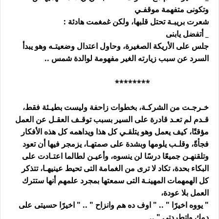
وتكونى متفهمة موقفـي
شعرت بريبـة تحتل قلبها، ولكن غمغمت هادئة :
_ أتفضل يابنى
جلس على الأريكة الصغيرة، وحاول اعتدال وضعيتـه وهو يبدأ
السرد عن سبب زيارته الغير مفهومة لوالدة شمس ..
********
خـرجـت من الشركـة، بخطوات زاحفة وليست بطيـئة فقط،
قـدم لم تعـد قادرة على السير بسبب توقـف العقـل عن العمل
مؤقتًا، كيف يعمل وهو يتلقـي كل هذا ويداهمه كل هذه الأفكار
فجأةً، وقلـب يلومها وبشدة على صمتهـا، يزمجر فيها أن تعود
وتلقنهـن جميعًا درسًا لن ينسوه، وأعيـن لطالما اعتـادت على
البكاء بحدة، تكاد لا ترى من الغمامة التى تحيط عينيهـا، تتذكر
كل الهمهمات المهينـة التى سمعتها بمجرد علمهم أنها ستترك
العمل بلا عودة،
" يووه اخيرًا " .. " اوف ده هم وانزاح " .. " اخيرًا حسيتى على
دمك واتطردتى " ..