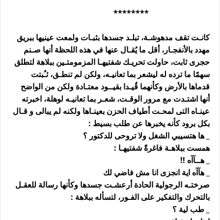
********
كانـت تقف مدهوشـة، تبلـد جسدها بثبـات ولمعت عينيها ببريق
مهدد بالأنفجـار، أقل ما يُقـال عنها في هذه اللحظة أنها صـنم
حجرى ثابت، حاولت تحريـك شفتيهـا المزمومتـين ببلاهة لتطلق
سهمًا ما ترده له ليشعر بما تعانيـه، ولكن لم تنطـق، ثـُبتت
قدماها بالأرض وكأنهما قُيـدا بقيــود معتـادة ولكن من الواضح
أنها اشتـدت مع مرور الوقـت، شعـر بما تعانيـه لوهلة، اخبرته
عينـاه التى لمحـت أطياف الحزن بعينـاها ولكنه لم يبالى و قـال
بكل برود كأنه يخبرها عن طلب بسيط :
_ ها هتسيبي الشغل ولا تروحى للدكتور ؟
همست ببلاهـة فاغرةً شفتيهـا :
_ هــآآه !!
_ هآآه اية انجزى انا مش فاضي لك
صرختـه الرجولية الحادة أرعشـت جسدها وكأنها رسالة للعقـل
بالتحرك والتفكير على الفـور، لتسأله ببلاهة :
_ طب لية ؟