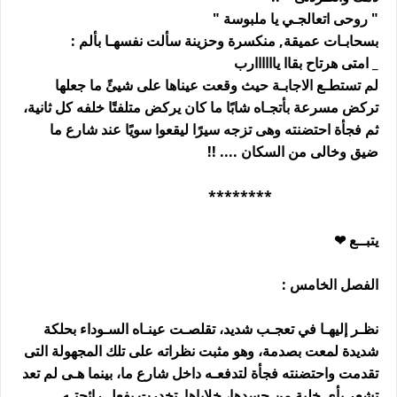
" روحى اتعالجـي يا ملبوسة "
بسحابـات عميقة, منكسرة وحزينة سألت نفسهـا بألم :
_ امتى هرتاح بقاا ياااااارب
لم تستطـع الاجابـة حيث وقعت عيناها على شيئً ما جعلها
تركض مسرعة بأتجـاه شابًا ما كان يركض متلفتًا خلفه كل ثانية،
ثم فجأة احتضنته وهى تزجه سيرًا ليقعوا سويًا عند شارع ما
ضيق وخالى من السكان .... !!
********
يتبــع ❤
الفصل الخامس :
نظـر إليهـا في تعجـب شديد، تقلصـت عينـاه السـوداء بحلكة
شديدة لمعت بصدمة، وهو مثبت نظراته على تلك المجهولة التى
تقدمت واحتضنته فجأة لتدفعـه داخل شارع ما، بينما هـى لم تعد
تشعر بأى خلية من جسدها، خلاياها تخدرت بفعل رائحتـه