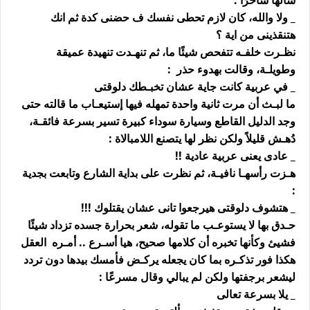
سألها ساخرًا :
_ ولا والله، كان لازم تحطى نفسك ف حضنى كدة ثم انك
هتنقذينى من اية ؟
نظـرت خلفـه تتفحص شيئًا ما، ثم تنهـدت تنهيدة عميقة
وطويلـة، وقالت بهدوء حذر :
_ في عربية كانت جاية عشان تخبـطك دلوقتى
ما لبـث أن مرت ثانية واحدة تمهله فيها إستيعـاب ما قالته حتى
وجد الدليل القاطع وسيارة سوداء كبيرة تسير بسرعة فائقـة،
دُهـش قليلاً ولكن نظر لها يتصنع اللامبالاة :
_ عادى يعنى عربية عادية !!
هـزت رأسهـا نافيـة، ثم نظرت على بداية الشارع وتابعت بجدية
:
_ هتشوف دلوقتى هيرجعوا تانى عشان يقتلوك !!!
حـدق بها لا يستوعـب ما تقوله، شعر بحرارة جسده تزداد شيئًا
فشيئ وكأنها تخبره أن كلامها صحيح، هيا أسـرع .. أمـره العقل
هكذا فور تذكـره بما كان يجعله يركـض فأمسك بيدها دون تردد
ليشعر برجفتها ولكن لم يبالي وقال مسرعًا :
_ يلا بسرعة تعالى