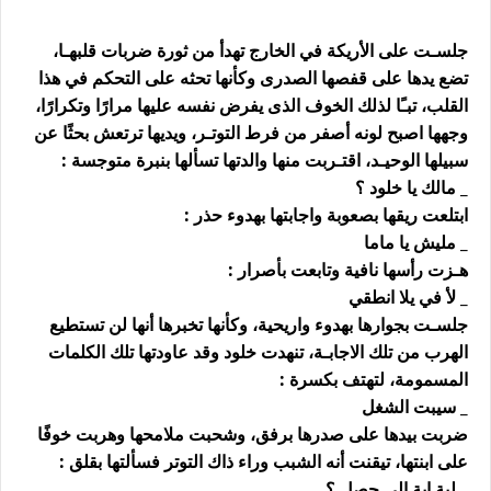
جلسـت على الأريكة في الخارج تهدأ من ثورة ضربات قلبهـا،
تضع يدها على قفصها الصدرى وكأنها تحثه على التحكم في هذا
القلب، تبـًا لذلك الخوف الذى يفرض نفسه عليها مرارًا وتكرارًا،
وجهها اصبح لونه أصفر من فرط التوتـر، ويديها ترتعش بحثًا عن
سبيلها الوحيـد، اقتـربت منها والدتها تسألها بنبرة متوجسة :
_ مالك يا خلود ؟
ابتلعت ريقها بصعوبة واجابتها بهدوء حذر :
_ مليش يا ماما
هـزت رأسها نافية وتابعت بأصرار :
_ لأ في يلا انطقي
جلسـت بجوارها بهدوء واريحية، وكأنها تخبرها أنها لن تستطيع
الهرب من تلك الاجابـة، تنهدت خلود وقد عاودتها تلك الكلمات
المسمومة، لتهتف بكسرة :
_ سيبت الشغل
ضربت بيدها على صدرها برفق، وشحبت ملامحها وهربت خوفًا
على ابنتها، تيقنت أنه الشبب وراء ذاك التوتر فسألتها بقلق :
_ لية اية الي حصل ؟