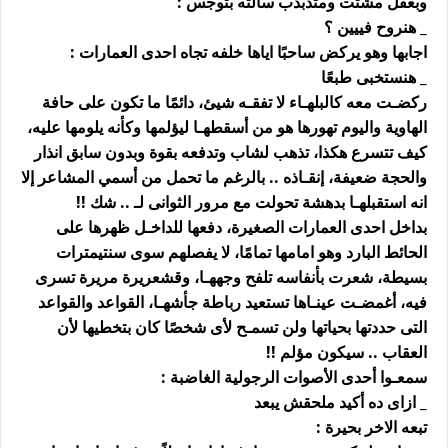
وبعقل مشتت ومتذبذب سألته بتوجس :
_ هنروح فييين ؟
اجابها وهو يركض ساحبًا اياها خلفه تجاه احدى العمارات :
_ هنستخبى طبعًا
ركضـت معه كالبلهـاء لا تفقـه شيئ، دائمًا ما تكون على حافة
الهاوية واليوم تهورها هو من أسقطهـا ليؤلمها وكأنه يلومها عليه،
كيف تتسرع هكذا، تذهب لشاب وتدفعه بقوة وبدون سابق انذار
والحجة ضعيفة، إنقـاذه .. بالرغم ما تحمل من أسمي المشاعر إلا
انه استقبلهـا بدهشة تحولت مع مرور الثوانى لـ .. شك !!
بداخل احدى العمارات الصغيرة، دفعها للداخـل ظهرها على
الحائط البارد وهو امامها تمامًا، لا يفصلهم سوى سنتيمترات
بسيطة، شعرت بأنفاسه تلفح وجههـا، وقشعريرة مريرة تسرى
فيه، أغمضـت عينـاها تستعيد رباطة جأشهـا، القواعد والقواعد
التى حددتها بحياتها ولن تسمـح لأى شخصًا كان بتخطيها لأن
العقاب .. سيكون مؤلم !!
سمعـوا أحدى الأصوات الرجولية الغاضبة :
_ ازاى ده أكيد ملحقش يبعد
تبعه الاخر بحيرة :