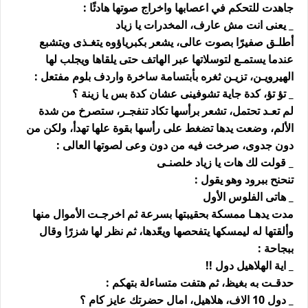
جاهدت للتحكم في اعصابها واخراج صوتها هادئًا :
_ يعنى انت مش عارف، المخدرات يا زياد
أطلـق صفيرًا بصوت عالى، يشعر بكبرياؤوه يتغـذى ويتشبع
عندما يستمـع لتوسلاتها عبر الهاتف حتى يلقاها ويجلب لها
الهيرويـن، تزيـن ثغره بأبتسامة ساخرة واردف بلوم مفتعل :
_ تؤ تؤ، كدة جاية تشوفينى عشان كدة بس يا زينة ؟
لم تعـد تحتمل، تشعر برأسها تكاد تنفجـر، ستصرخ من شدة
الألم، وضعت يدها تضغط على رأسها بقوة علها تهدأ، ولكن من
دون جدوى، صرخت فيه من دون وعى لصوتها العالى :
_ قولت لك هات يا زياد خلصنـى
تنحنح ببرود وهو يقول :
_ هاتى الفلوس الأول
مدت يدهـا ممسكة بحقيبتها بسرعة ثم اخرجـت الأموال منها
وألقتها له ليمسكها يتفحصها ويعّدها، ثم نظر لها شزرًا وقال
ببجاحة :
_ اية الهلاهيل دول !!
حدقـت به بغيظ، ثم هتفت متساءلة بتهكم :
_ دول 10 الاف، هلاهيل، امال حضرتك عايز كام ؟