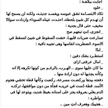
اجابت ببلاهـة :
_ خلود
تكاد الابتسـامة تشق عبوسه ويفسـد جديتـه، ولكنه لن يسمح لها
أن تهـدم كل شيئ بلحظة، احتـدت عيناه السوداء وازدادت سوادًا
مخيف، حتى قال بجدية :
_ انجزى، انتِ تبعهم صح
تسارعت ضربات قلبهـا، خشت السقوط في شيئ لتسقط في
الاسوء، اتضطربت انفاسها وهى تجيبه نافية :
_ ابدًا
استطـرد بشك دفين :
_ امال عرفتى ازاى
ما كان عليها سوى .. الهـرب، بالرغـم من كونها تكرهه إلا انه
وكأنه يجذبها له دون ارادة منها ..
دفعته بيدها وركضـت مسرعة، ركضت وكأنها قطة تخشي هجوم
الأسد، قطة دُست في عرينـه فجأة من دون موافقتها، تركتـه
الدم يغلي بعروقه يجز على اسنانه بغيظ شديد، ويتوعد لها فى
خواطره :
_ هجيبك وهعرف انتِ مين ..