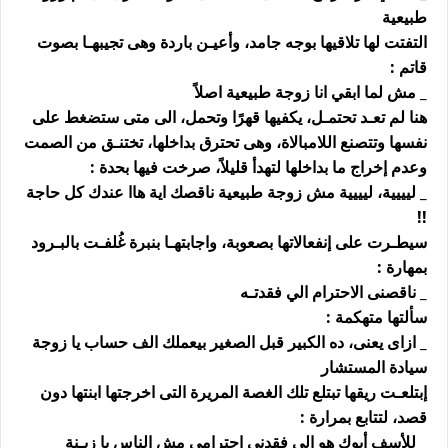
طبيعية
التفتت لها تلاقيها بوجه جامد، وأعيـن باردة وهى تجيبهـا بصوت
قاتم :
_ مش لما ابقي انا زوجة طبيعية اصلاً
هنا لم تعـد تحتمـل، يكفيها قهرًا وتحمل، الى متى ستضغط على
نفسها وتتصنع اللامبالاة، وهى تحترق بداخلها، تختنـق من الصمت
وعدم إخراج ما بداخلها لتهدأ قليلاً، صرخت فيها بحدة :
_ ليييية، ليييية مش زوجة طبيعية ناقصك اية هاا عندك كل حاجة
!!
سيطـرت على إنفعالاتها بصعوبة، واجابتهـا بنبرة غُلفـت بالبـرود
بمهارة :
_ ناقصنى الاحترام الي فقدتـه
سألتها متهكمة :
_ ازاى يعنى، ده الكبير قبل الصغير بيعملك الف حساب يا زوجة
سيادة المستشار
إبتلعـت ريقها تبتلع تلك الغصة المريرة التى اخرجتها ابنتها دون
قصد، لتتابع بمرارة :
_ للأسف أبوكِ هو الى فقدنى احترامى مش الناس يا زيـنة