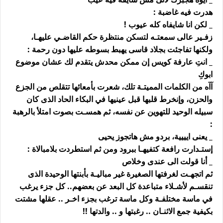
هدرت فيه غاضبة :
_ لكن انا شايفاه كله عيوب !
زفـير عالى سمعتـه لتسكن منتظرة حكم القاضـي عليهـا،
ولكنها تفاجئت بجلاد قاسى يهبط بسوطه عليها دون رحمة :
_ انتِ عارفة كويس إن ممكن محدش يتقدم لك عشان موضوع
ابوكِ
آآه من الكلمات المميتـة تلك، شعرت بأمعائها تتقلص من الجزع
والحزن، وإنخرط قلبها قبل عينيها في البكاء الحاد الذى كان
سبيله الوحيد للتهوين عن نفسه، ثم همسـت بصوت امتلأ بالرهبة
:
_ يعنى ايييية، بردو مش هاتجوز يحيى
إستـدارت رافعة كتفيهـا ببرود ومن ثم استطردت بلامبالاة :
_ أنا قولت الى عندى وخلاص
ثم اتجهـت لغرفتها الصغيرة غير مباليـة بأبنتها الوحيدة الذى
تنقسـم لأشـلاء متباعدة كل البعد عن بعضهم.. كل جزء يرغب
في ماسة مختلفـة وكل ماسة ترغب بجزء اخـر .. عقلها مشتت
بكيفية جمع الاثنـان .. رغبتها و .. والدتها !!