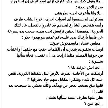
_ منا بقول كدة بس مش عارف ازاى اصلاً عرف إن احنا وراه
صرخ الاخر بحدة :
_ يلا وانا هأعرف اجيبه بطريقتى
بعد ثوانى لم يسمعوا أى اصوات اخرى، اخرج الشاب طرف
رأسه يتفحـص الشارع ليجدهم قد غادروا بالفعـل، عاد لتلك
الحورية المغمضة العينين ترتعش تحت يديـه، سحب يده بسرعة
عن فاهها بأرتباك بدى عليـه، ثم غمغم هو بهدوء حذر :
_ معلش عشان مايسمعوش صوتك
اومـأت بخفـوت، شعرت أن الكلمات جفت مع حلقهـا او اختبأت
في جوفها المظلم مثلما ارادت هى أن تفعـل، فجأة سألها
بخشونة :
_ انتِ ايش عرفك بقا ؟
أرتبـكت من الأجابـة، نظرت للأرض تبلل شفتاها الكرزية، تقص
عليه كل شيئ وتتلقي المقابل سهم حاد يخترقها ؟!
قلبها يدق بصخب تعجز عن تهدأته، وكأنه يخشي ما سيحدث بعد
قليل !!
نظر عليها بطرف عينيه يسألها بشك :
_ انتِ مين ؟