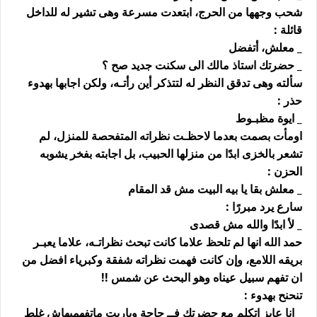
شحب وجهها من الحرج، ابتعدت مسرعة وهى تشير له للداخل
قائلة :
_ معلش، أتفضل
_ حضرتك استاذ مالك الى سكنت جديد صح ؟
سألته وهى تدقق النظر له لتتذكر أين رأتـه، ولكن اجابها بهدوء
حذر :
_ ايوة مظبـوط
اومأت بصمت بعدما لاحظـت نظراته المتفحصة للمنزل، لم
تشعر بالخزى ابدًا من منزلها الحبيب، بل اجابته بفخر يشوبه
الحزن :
_ معلش بقا يا بيه البيت مش قد المقام
سارع يرد مبررًا :
_ لأ ابدًا والله مش قصدى
حمد الله انها لم تلحظ علاما كانت تبحث نظراتـه، علاما يعبـر
بريقه اللامع، وإن كانت فهمت نظراته شفقة وكبرياء افضل من
ان تفهم سبيل عيناه وهو البحث عن شمس !!
تنحنح بهدوء :
_ انا عايز اتكلم مع حضرتك فــ حاجة وياريت ماتفهميهاش غلط