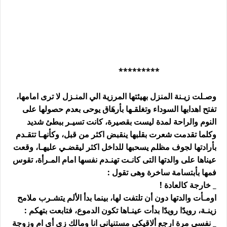
*********
وصـلت زيـنة المنزل بهيئتها المرزية الي المنـزل لا ترى امامها،
تفتح اهدابها السوداء وتغلقـها بأرهَاق يوحى بعدم حصولها على
النوم والراحة لمدة ليست بقصيرة، كانت تسيـر ببطئ شديد
وكلما تقدمت شعرت بقلبها ينقبض اكثر من قبل، وكأنهـا تتقـدم
بأرادتها لجوف مظلم يسحبها للداخل اكثر ليقضـي عليهـا، وقعت
عيناها على والدتها التى كانـت تهنـدم نفسها امام المـرأة، تقوس
فمها بأبتسامة ساخرة وهى تقول :
_ خارجة كالعادة !
اومـأت والدتها دون أن تلتفت لها، بينما بدأ الألم يتشـرب ملامح
زينـة، رويدًا رويدًا بدأت عينـاها تكون الدموع، فتابعت بتهكم :
_ نفسي مرة ارجع ألاقيكى مستنيانى انا ومالك زى أى ام وزوجة