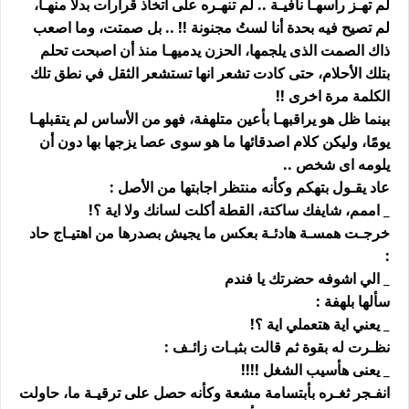
لم تهـز رأسهـا نافيـة .. لم تنهـره على اتخاذ قرارات بدلاً منهـا،
لم تصيح فيه بحدة أنا لستُ مجنونة !! .. بل صمتت، وما اصعب
ذاك الصمت الذى يلجمها، الحزن يدميهـا منذ أن اصبحت تحلم
بتلك الأحلام، حتى كادت تشعر انها تستشعر الثقل في نطق تلك
الكلمة مرة اخرى !!
بينما ظل هو يراقبهـا بأعين متلهفة، فهو من الأساس لم يتقبلهـا
يومًا، وليكن كلام اصدقائها ما هو سوى عصا يزجها بها دون أن
يلومه اى شخص ..
عاد يقـول بتهكم وكأنه منتظر اجابتها من الأصل :
_ اممم، شايفك ساكتة، القطة أكلت لسانك ولا اية ؟!
خرجـت همسـة هادئـة بعكس ما يجيش بصدرها من اهتيـاج حاد
:
_ الي اشوفه حضرتك يا فندم
سألها بلهفة :
_ يعني اية هتعملي اية ؟!
نظـرت له بقوة ثم قالت بثبـات زائـف :
_ يعنى هأسيب الشغل !!!!
انفـجر ثغـره بأبتسامة مشعة وكأنه حصل على ترقيـة ما، حاولت