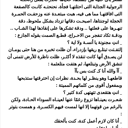
الرجولية الجذابة التى احتلتهـا فجأة، نحنحتـه كانـت كالصفعة
التى افاقتهـا مما هى فيه، هبت مبتعـدة عنه وزحفـت الحمـرة
الخجلة لوجنتاها، اصبحـت دقاتها تزداد بشكل ملحوظ، دقة
تنهـرها على فعلتها .. ودقة تشكرها على إنقاذها لهذا الشـاب ..
ودقـة تكاد تنفجر من الاحـراج، قطـع الصمت بقوله الجازع :
_ انتِ مجنونة يا أنسـة ولا اية ؟
إلتفـتت تبتلـع ريقها بإزدراء، أن ظلت تخبره من هنا حتى يومـان
لن يصـدق أنها كانت تنقذه لا أكثـر، ظلت ناظرة للأرض تتمنى أن
تنشق الأرض وتبتلعها، ثم هتفت متلعثمة :
_ آآ والله أنا كـ كنت بس بآآ
قاطعهـا وهو ينظـر لها بحـدة، نظرات إن اخترقتها ستذبحها
وبمفعول أقوى من كلماتهم المميتة :
_ انتِ هتقعدى تتهتهى كدة كتير ؟
شعـرت بعينـاها تزوغ رغمًا عنها لعينـاه السوداء الحـادة، ولكن
بالرغم من قوتهما إلا انها لمست فيهم الكسـرة، و همست بتوتر
:
_ أنا كان لازم أعمل كدة، كنت بألحقك