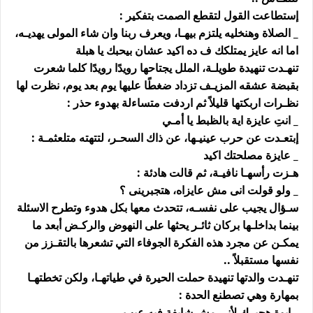
إستطاعت القول لتقطع الصمت بتفكير :
_ الصلاة وهنخليه يلتزم بيهـا، ويعرف ربنا وان شاء المولى يهديـه،
اما انه عايز يمتلكك ف ده اكيد عشان بيحبك يا هبلة
تنهـدت تنهيدة طويلـة، الملل يجتاحها رويدًا رويدًا كلما شعرت
بقبضة عشقه المزيـف تزداد ضغطًا عليها يوم بعد يوم، نظرت لها
نظـرات اربكتها قليلاً ثم اردفت متساءلة بهدوء حذر :
_ انتِ عايزة اية بالظبط يا أمـي
إبتعـدت عن حرب عينيـها، عن ذاك السحـر، لتتهته متلعثمـة :
_ عايزة مصلحتك اكيد
هـزت رأسهـا نافيـة، ثم قالت هادئة :
_ ولو قولت انى مش عايزاه، هتجبرينى ؟
سـؤال يجيب على نفسـه، تتحدث معها بكل هدوء وتطرح الاسئلة
بينما بداخلـها بركان ثائـر يحثها على النهوض والركـض أبعد ما
يمكـن عن مجرد هذه الفكرة الجوفاء التي تشعرها بالتقـزز من
نفسها مستقبلاً ..
تنهـدت والدتها تنهيدة حملت الحيرة في طياتهـا، ولكن تخطتهـا
بمهارة وهي تصطنع الحدة :
_ ايوة هجبرك لأنى مش شايفة فيه عيب