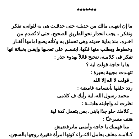
*******
ما إن انتهـى مالك من حديثـه حتى حدقـت هى به لثوانى، تفكر
وتفكر .. يجب انحدار نحو الطريق الصحيح، حتى لا تُصدم من
اخـره، منذ بداية حديثه وهى تحملق به وكأنه يضع امامها ألغـاز
وخطوط ويطلب منها فكها، ابتسـم على تعجبها وايقـن بخباثة انها
تفكر فى كلامـه، تنحنح قائلاً بهدوء حذر :
_ ها يا حاجة قولتِ اية ؟
تنهـدت مجيبة بحيرة :
_ قولت لا اله إلا الله
ردد خلفها بأبتسامة غامضة :
_ محمد رسول الله، اية رأيك ف كلامى
نظرت له واجابته هادئــة :
_ كلامك حلو جدًا يابنى، بس بتعمل كدة لية
هتف مسرعـًا :
_ منا فهمتك يا حاجة وأتمنى ماترفضيش
كـلامـه مغلف بعامل الاغـراء كونها امرأة فقيرة زوجها بالسجن،