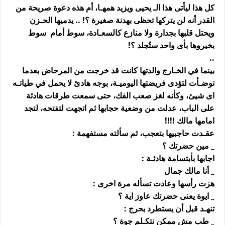
كل هذا ليأتى هذا الـ يحيى ويزيد همهـا، أم هذه دعوة صريحة من
القدر أنه لن يتركها تحظى بهدنة صغيرة ؟! .. يدميها الحـزن
ويحتل قلبها بجدارة ولا منازع كالسعـادة، سوط أمام سوط
بخيروها بأى واحد ستُجلد ؟!
..
بينما في الخـارج والدتها كانت قد خرجت من المرحاض بعدما
توضـأت لتؤدى فريضتها اليوميـة، بوجه هادئ لا يحمل في طياتـه
اى شيئ، وكأنه لغز صعب الفك، حتى سمعت طرقات هادئة
على الباب، عدلت من وضعية حجابها ثم اتجهت لتفتحه، لتجد
امامها مالك !!!!
عقـدت حاجبيها بتعجب، ثم سألته مستفهمة :
_ مين حضرتك ؟
اجابها بأبتسامة هادئـة :
_ أنا مالك جمال
هزت رأسها وعادت تسأله مرة اخرى :
_ ايوة يعنى حضرتك عاوز اية ؟
تنهـد قبل أن يستطرد بحرج :
_ طب مش ممكن نتكـلم جوة ؟