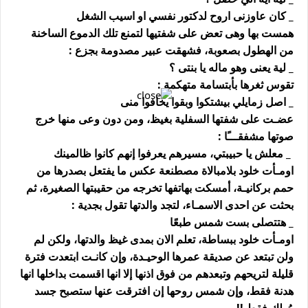
_ كان عاوزنى اروح لدكتور نفسي او اسيب الشغل
همست بها وهى تعض على شفتيها لتمنع تلك الدموع الساخنة
من الهطول بصعوبة، فشهقت عبير مصدومة بجزع :
_ لية يعنى وهو ماله يا بنتى ؟
تقوس ثغرها بأبتسامة متهكمة :
_ اصل زمايلي بيشتكوا وبقوا يخافوا منى
عضـت على شفتها السفلية بغيظ، ومن دون وعى منها خرج
صوتها مشفقـــًا :
_ معلش يا حبيبتي، مسيرهم يعرفوا إنهم كانوا ظالمينك
اومـأت خلود بلامبالاة مصطنعة عكس ما يفتعل بصدرها من
حمم بركانيـة، أمسكت بهاتفها تخرجه من حقيبتها الصغيرة، ثم
بحثت عن احدى الاسمـاء، لتجد والدتها تقول بجدية :
_ هتتصلى بست شمس طبعًا
اومـأت خلود ببساطة، تعلم الان بمدى غيظ والدتها، ولكن لم
ولن تبتعد عن صديقة عمرها الوحيـدة، وإن كانـت ابتعدت فترة
قليلة لتريحهم وتبعدهم من فوق اذنها إلا انها اقسمت بداخلها انها
هدنة فقط، وإن شمس روحها إن افترقت عنها ستصبح جسد