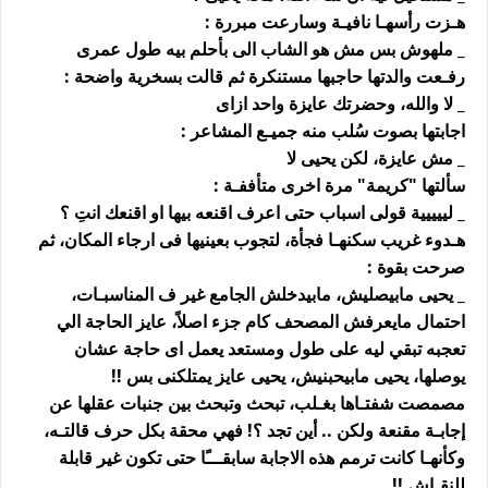
هـزت رأسهـا نافيـة وسارعت مبررة :
_ ملهوش بس مش هو الشاب الى بأحلم بيه طول عمرى
رفـعت والدتها حاجبها مستنكرة ثم قالت بسخرية واضحة :
_ لا والله، وحضرتك عايزة واحد ازاى
اجابتها بصوت سُلب منه جميـع المشاعر :
_ مش عايزة، لكن يحيى لا
سألتها "كريمة" مرة اخرى متأففـة :
_ لييييية قولى اسباب حتى اعرف اقنعه بيها او اقنعك انتِ ؟
هـدوء غريب سكنهـا فجأة، لتجوب بعينيها فى ارجاء المكان، ثم
صرحت بقوة :
_ يحيى مابيصليش، مابيدخلش الجامع غير ف المناسبـات،
احتمال مايعرفش المصحف كام جزء اصلاً، عايز الحاجة الي
تعجبه تبقي ليه على طول ومستعد يعمل اى حاجة عشان
يوصلها، يحيى مابيحبنيش، يحيى عايز يمتلكنى بس !!
مصمصت شفتـاها بغـلب، تبحث وتبحث بين جنبات عقلها عن
إجابـة مقنعة ولكن .. أين تجد ؟! فهي محقة بكل حرف قالتـه،
وكأنهـا كانت ترمم هذه الاجابة سابقـــًا حتى تكون غير قابلة
للنقـاش !!