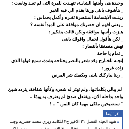
وحيدة هى وأبنتها الشابـة، تنهـدت للمرة التى لم تعـد وتابعت :
_ هأشوف يابنى وربنا يقدم الي فيه الخير
زينـت الابتسامة المنتصرة ثغـره وأكمل بحماس :
_ يعنى افهم ان حضرتك موافقة على المبدأ نفسه ؟
هـزت رأسها موافقة ولكن قالت بتفكير :
_ لكن هأقول لجمال واقولك يابنى
نهض مغمغمًا بأنتصار :
_ تمام يا حاجة
إتجـه للخـارج وقد شعر بالنصر يجتاحه بشدة، سمع قولها الذى
زاده غرور :
_ ربنا يباركلك يابنى ويكفيك شر المرض
لم يبالي بكلماتـها، ولم تهتز له شعره وكأنها شفافة، يتردد شيئ
واحد بداخله الان، ويفتعل صدئ لم يعترف به يومًا ..
" ستصبحين ملكى مهما كان الثمن " .. !
اقرا ايضا
شهد الحياة الفصل ٣١ الاخير ج٢ للكاتبة زيزي محمد حصريه وجديده
شهد الحياة الفصل من ٢٩ الي ٣٠ الاخير ج١ حصريه وجديده للكاتبة زيزي محمد