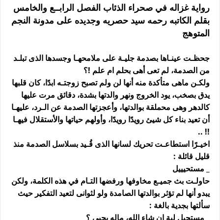
رواية غزاله في صحراء الذئاب الفصل الرابــع والخامس
بقلم الكاتبه رحمه سيد حصريه وجديده على مدونة النجم
المتوهج
جحظـت عينـاها بصدمة جليـة على ملامحهـا وجسدها الذى تبلـد
من الصدمة، لم تعى أهى بحلم ام علم !؟
ولكـن ماهى متأكدة منه أنها لن ولم تصبح زوجتـه ابدًا، كان قلبها
يدق بصخب، يود الخروج ونهر والدتها بشدة، دقائق مرت عليها
كالدهر وهى محملقة بوالدتها، وأعجزتها الصدمة عن الـرد، عليهـا
أن تعيد بناء كل شيئ رويدًا رويدًا، وأولهم حياتها والأستقلال فيهـا
!! ..
اخيـرًا استطاعـت تحريك لسانها الذى قُـيد بسلاسل الصدمة منذ
قليل قائلة :
_ مستحيييل
حاولـت بث جميـع مخاوفها ورفضها التـام في هذه الكلمة، ولكن
يبدو أنها لم تؤثر بوالدتها الصامدة ولو لثوانى لتعيد التفكير حيث
سألتها بجدية بالغة :
_ مستحيل لية ان شاء الله، ماله يحيى ؟