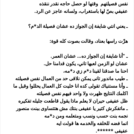
نفس فصيلتهم وقتها لو حصل حاجه نقدر ننقذه
عفيفي بصّ لها باستغراب، ولسانه عاجز عن الرد.
ـ يعني انتي شايفة إن الجواز ده عشان فصيلة الد*م؟
هزّت راسها بعناد، وقالت بصوت كله قوة:
ـ "أنا شايفة إن الجواز ده… عشان العمر.
عشان لو الزمن لعبها تاني، يكون قدامنا حل.
احنا ما صدقنا لقينا د*م زي د*مه،
ـ طيب ماندور تانى يمكن نلاقى حد من العمال نفس فصيلته
ـ وأنا مستنياك تقولى كده انا خليت كل العمال يحللوا وقبل ما
اكلمك النتايج ظهرت ولا واحد فيهم نفس فصيلته
ظل عفيفى حيران لا يعلم ماذا يقول قاطعت جليله تفكيره
ـ ماتفكرش كتير يا عفيفى بنتك مش هتتساوى ببنت منصور
نجمه بنت حسب ونسب ومتعلمه ومن د*مه
انما فضه للخلفه والخدمه ها قولت ايه
عفيفى ******.