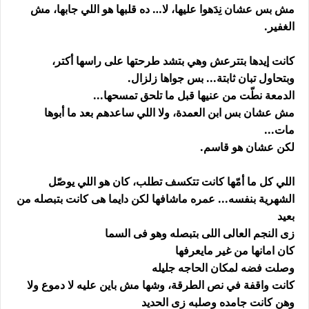
مش بس عشان نِدَهوا عليها، لا… ده قلبها هو اللي جابها، مش
الغفير.
كانت إيدها بتترعش وهي بتشد طرحتها على راسها أكتر،
وبتحاول تبان ثابتة... بس جواها زلزال.
الدمعة نطّت من عنيها قبل ما تلحق تمسحها...
مش عشان بس ابن العمدة، ولا اللي ساعدهم بعد ما أبوها
مات...
لكن عشان هو قاسم.
اللي كل ما أمّها كانت تتكسف تطلب، كان هو اللي يوصّل
الشهرية بنفسه... عمره ماشافها لكن دايما هى كانت بتبصله من
بعيد
زى النجم العالى اللى بتبصله وهو فى السما
كان امانها من غير مايعرفها
وصلت فضه لمكان الحاجه جليله
كانت واقفة في نص الطرقة، وشها مش باين عليه لا دموع ولا
وهن كانت جامده وصلبه زى الحديد