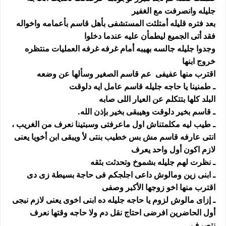
جليله وانصرفت مع الغفير
بعد فتره قليله أمتلئت المستشفى بأهل قاسم بأعمامه واخواله
فقد أتى الجميع ليطمأن عليه عندما دخلوا
وجدوا جليله جالسه بهيبه أمام غرفه غرفه العمليات منتظره
خروج ابنها
اقترب منها عفيفى عم قاسم الصغير وسألها عن وضعه
ـ طمنينا يا حاجه جليله قاسم عامل ايه دلوقت
البلد كلها بتتكلم عن العيار اللى صابه
ـ قاسم بخير دلوقت وهيبقى بخير بإذن الله.
ـ طيب ليه مكلمتناش اول ماعرفتى وسبتينا نعرف من الغريب ،
انتى عارفه قاسم مش بس خطيب بنتى لأ ويبقى ابن أخويا يعنى
لازم اكون أول واحد يعرف
ـ نظرت لهم جليله بشموخ وتحدثت بثقه
ـ ابنى زين ومالوش داعى اجلجكم فى حاجة بسيطة زى دى
اقترب منها اخو زوجها الأكبر وصفى
ـ إزاى مالوش لزوم يا حاجه جليله ده ابنى اخوى يعنى لازم نبجى
أول الحاضرين افرضى احتاج نقل دم ولا حاجه وقتها نعرف
نتصرف