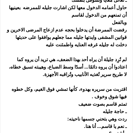
ـ تعالى معايا وتشوفى بنفسك
حاول أعمامه الدخول معها لكن اشارت جليله للممرضه بعينيها
أن تمنعهم من الدخول لقاسم
وبالفعل
رفضت الممرضة أن يدخلوا بحجه عدم ازعاج المرضى الاخرين و
قوانين المشفى وايدتها جليله مما جعلهم يوافقوا على حديثها
دخلت له جليله غرفه العنايه واطمئنت عليه
لم تُرِد جليلة أن يراه أحد بهذا الضعف، هي تريد أن يروه كما
اعتادوا أن يروه دائمًا… أسدًا وسط الضباع، وهيبته تسبق خطاه،
لا طريح سرير تُغذيه الأنابيب وتُراقبه الأجهزة.
اقتربت من سريره بهدوء، كأنها تمشي فوق الغيم، وكل خطوه
فيها شوق وخوف .
تمتم قاسم بصوت ضعيف
ـ حاجة جليله
ردت وهي بتحني جسمها ناحيته:
ـ نعم يا قاسم… أنا هنا.