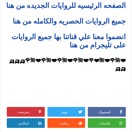
الصفحه الرئيسيه للروايات الجديده من هنا
جميع الروايات الحصريه والكامله من هنا
انضموا معنا علي قناتنا بها جميع الروايات
على تليجرام من هنا
❤️🌺🌹❤️🌺❤️🌹❤️🌺🌹❤️🌺🌹❤️🌺🌹❤️🌺🌹🛺🛺🛺
🛺🛺
فيسبوك
تويتر
بنترست
واتساب
ريدايت
لينكدين