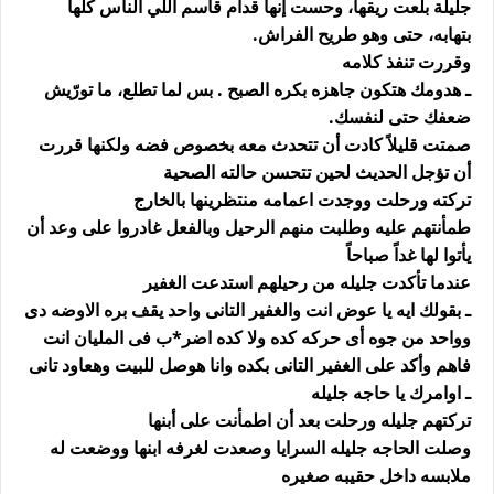
جليلة بلعت ريقها، وحست إنها قدام قاسم اللي الناس كلها
بتهابه، حتى وهو طريح الفراش.
وقررت تنفذ كلامه
ـ هدومك هتكون جاهزه بكره الصبح . بس لما تطلع، ما تورّيش
ضعفك حتى لنفسك.
صمتت قليلاً كادت أن تتحدث معه بخصوص فضه ولكنها قررت
أن تؤجل الحديث لحين تتحسن حالته الصحية
تركته ورحلت ووجدت اعمامه منتظرينها بالخارج
طمأنتهم عليه وطلبت منهم الرحيل وبالفعل غادروا على وعد أن
يأتوا لها غداً صباحاً
عندما تأكدت جليله من رحيلهم استدعت الغفير
ـ بقولك ايه يا عوض انت والغفير التانى واحد يقف بره الاوضه دى
وواحد من جوه أى حركه كده ولا كده اضر*ب فى المليان انت
فاهم وأكد على الغفير التانى بكده وانا هوصل للبيت وهعاود تانى
ـ اوامرك يا حاجه جليله
تركتهم جليله ورحلت بعد أن اطمأنت على أبنها
وصلت الحاجه جليله السرايا وصعدت لغرفه ابنها ووضعت له
ملابسه داخل حقيبه صغيره