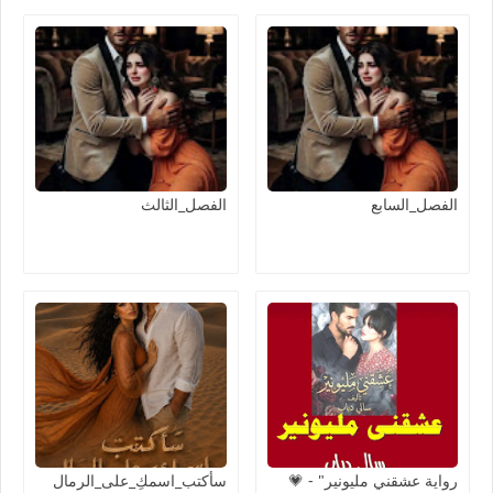
الفصل_السابع
الفصل_الثالث
رواية عشقني مليونير" - 💗
سأكتب_اسمكِ_على_الرمال