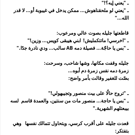
ـ "يعني إيه؟!"
ـ "يعني لو ملحقناهوش... ممكن يدخل في غيبوبة أو... لا قدر
الله..."
قاطعتها جليله بصوت عالي ومرعوب:
ـ "اخرسي! ماتتكمليش! ابني هيبقى كويس... وزين!"
ـ "بس يا حاجّة... فصيلة دمه AB سالب... ودي نادرة جدًا."
جليله وقفت مكانها، وشها شاحب، وسرحت:
زمرة دمه نفس زمرة دم أبوه...
بصّت للغفير وقالت بأمر واضح:
ـ "تروح حالًا على بيت منصور وتجيبهولي!"
ـ "بس يا حاجة... منصور مات من سنتين، والعمدة قاسم لسه
بيبعتلهم الشهرية."
قعدت جليله على أقرب كرسي، وبتحاول تتمالك نفسها وهي
بتفتكر: