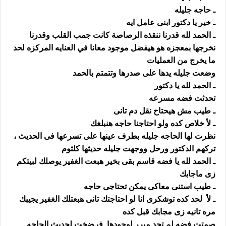
ـ حاجه جليله
ـ خير يا دكتور ابنى عامل ايه
ـ الحمد لله قدرنا ننقذه الرصاصة كانت جمب القلب وقدرنا
نخرجها بمعجزه هو هيفضل موجود معانا في العنايه المركزه لحد
ما يخرج من العمليات
وضعت جليله يدها على صدرها وتتمتم بالحمد
ـ الحمد لله يا دكتور
تحدثت فضه مسرعه
ـ طيب مش هيحتاح نقل دم تانى
ـ لأ خلاص كده ولو احتاجنا حاجه هنبلغك
نظرت لها الحاجه جليله بطرف عينها على تسرعها فى الحديث ،
تركهم الدكتور ورحل ووجهت جليله حديثها كلثوم
ـ الحمد لله يا فضه قاسم بقى بخير هبعت الغفير يوصلك لبيتكم
زى ماجابك
ـ طيب استنى معاكى يمكن تحتاجى حاجه
ـ لأ لحد كده توشكرى انا لو احتاجتك تانى هبعتلك الغفير يجيبك
مره تانيه زى مجابك قبل كده
صمتت فضه لم تجد مبرر لوجودها فرضخت لحديث الحاجه