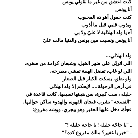
كنت أعشق من غير ما تقولي يونس
أنا يونس
كنت حقول أهو ده المحبوب
ويذوب قلبي قبل ما أذوب
آه يا ولد الهلالية لا عليّ ولا بي
أنا يونس ونسيت مين يونس والدنيا مالت عليّ
ولد الهلالي...
اللي اتربّى على ضهر الخيل، وشبعان كرامة من صغره،
اللي لو غاب، تفضل الهيبة تمشي مطرحه،
ولو نطق، يسكت الكبار قبل الصغار
فى أرض الرجولة.... لايحكم إلا ولد الهلالى
جليله ، ست كبيرة، بس هيبتها تسبقها، كانت قاعدة في
"الفسحة" تشرب فنجان القهوة، والهدوء ساكن حواليها.
فجأة، دخل عليها الغفير وهو بيجري، ووشه مفزوع:
ـ "يا حاجّة جليله ! يا حاجة جليله !"
ـ "خير يا غفير؟ مالك مفزوع كده؟"