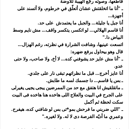
قاطعها، وصوته رجّع الهيبة للأوضة
ـ "أنا ما اتخلقتش عشان أتعلّق في خرطوم، ولا أتسند على
أجهزة…
أنا جبل يا جليلة… والجبل ما يعتمدش على حد.
أنا قاسم الهلالي… لو اتكسر، يتكسر واقف… مش نايم وسط
البياض دا."
اتسعت عينيها، وشافت الشرارة في نظرته، رغم الهزال…
قال وهو بيحاول يرفع ضهره:
ـ "أنا مش عايز حد يشوفني كده… لا أخ، ولا صاحب، ولا حتى
عدو.
أنا عايز أخرج… قبل ما نظراتهم تبقى نار على جلدي.
ـ بس يا قاسم… دا جسمك لسه ما طابش.
ـ ماتقلقيش انا هتفق مع حد من الممرضين يبجى يجيى يغيرلى
على الجرح في البيت والعلاج اللى هاخده هنا هاخده فى البيت
سكت لحظة ثم أكمل
ـ "اللي ضربني ما فرحش بمو*تى بس لو شافني كده، هيفرح.
وعمري ما أديّه الفرصة دى لا له. ولا لغيره."