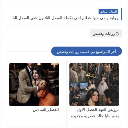
المقال السابق
رواية وبقي منها حطام انثي تكملة الفصل الثلاثون حتى الفصل الثاني والثلاثون والاخير بقلم الكاتبه منال سالم حصريه وجديده على مدونة النجم المتوهج للروايات والمعلومات
روايات وقصص
أخر المواضيع من قسم : روايات وقصص
ترويض الفهد الفصل الاول
الفصل_السادس
بقلم مايا خالد حصريه وجديده