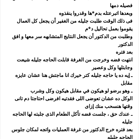
فصيله دمها
وبعدها اتبرعتله بدم*ها وقدروا ينقذوه
فى ذلك الوقت طلبت جليله من الغفير أن يجعل كل العمال
يقوموا بعمل تحاليل د*م
وطلبت من الدكتور أن يجعل النتايج المتشابهه سر معها و افق
الدكتور
بعد فتره
انتهت فضه وخرجت من الغرفة قابلت الحاجه جليله شيعت
وجابتلها وكل وعصير
ـ إيه ده يا حاجه جليله كتر خيرك انا ماجتش هنا عشان عايزه
مقابل
ـ وهو برضو لو هيكون في مقابل هيكون وكل وشرب
الوكل ده عشان تعوضى اللى فقدتيه افرضى احتاجتا دم تانى
وقتها هنسحب منك إزاى
ـ عندك حق ، جلست فضه تأكل الطعام الذى جلبته لها الحاجه
جليله
بعد فتره خرج الدكتور من غرفة العمليات واتجه لمكان جلوس
الحاجه جليله