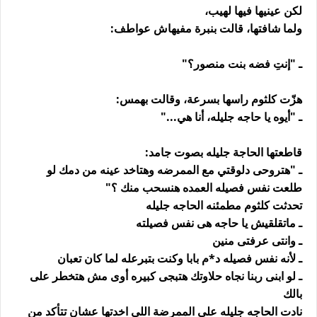
لكن عينيها فيها لهيب،
ولما شافتها، قالت بنبرة مفيهاش عواطف:
ـ "إنتِ فضه بنت منصور؟"
هزّت كلثوم راسها بسرعة، وقالت بهمس:
ـ "أيوه يا حاجه جليله، أنا هي..."
قاطعتها الحاجة جليله بصوت جامد:
ـ "هتروحى دلوقتي مع الممرضه وهتاخد عينه من دمك لو
طلعت نفس فصيله العمده هنسحب منك ؟"
تحدثت كلثوم مطمئنه الحاجه جليله
ـ ماتقلقيش يا حاجه هى نفس فصيلته
ـ وانتى عرفتى منين
ـ لأنه نفس فصيله د*م بابا وكنت بتبرعله لما كان تعبان
ـ لو ابنى ربنا نجاه حلاوتك هتبجى كبيره أوى مش هتخطر على
بالك
نادت الحاجه جليله على الممرضة اللى اخدتها عشان تتأكد من