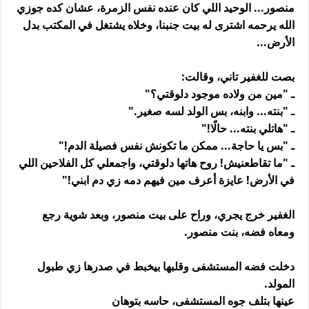
منصور... الوحيد اللي كان عنده نفس الزمرة، عشان كده جوزي
الله يرحمه اشترى له بيت جنبنا، وخلاه يشتغل في المكتب بدل
الأرض...
بصت للغفير تاني، وقالت:
ـ "مين من ولاده موجود دلوقتي؟"
ـ "بنته... وابنه، بس الولد لسه صغير."
ـ "هاتلي بنته... حالًا!"
ـ "بس يا حاجة... ممكن ما تكونش نفس فصيلة الدم!"
ـ "ما تقاطعنيش! روح هاتها دلوقتي، واجمعلي كل الفلاحين اللي
في الأرض! عايزة أعرف مين فيهم دمه زي دم ابني!"
الغفير خرج يجري، وراح على بيت منصور، وبعد شوية رجع
ومعاه فضه، بنت منصور.
دخلت فضه المستشفى وقلبها بيخبط في صدرها زي طبول
المولد.
عينها بتلف جوه المستشفى، حاسه بتوهان