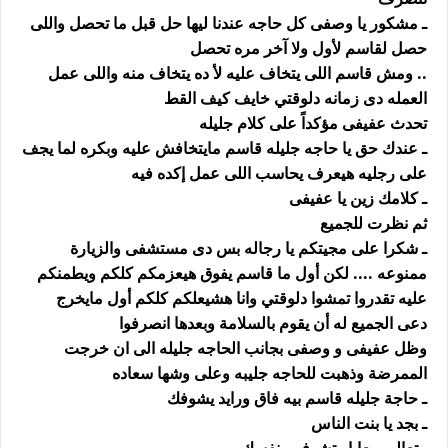
ـ مشكور يا وصفى كل حاجه عندنا ليها حل قبل ما تحصل واللى
حصل لقاسم لأول ولا آخر مره تحصل
.. ومش قاسم اللى يتخاف عليه لأ ده يتخاف منه واللى عمل
العمله دى زمانه دلوقتي خايف كيف القط
تحدث عفيفى مؤكداً على كلام جليله
ـ عندك حق يا حاجه جليله قاسم مايتخافش عليه وبكره لما يجف
على رجليه هيعرف يحاسب اللى عمل إكده فيه
ـ كلامك زين يا عفيفى
ثم نظرت للجميع
ـ شكرا على مجيتكم يا رجاله بس دى مستشفى والزيارة
ممنوعه .... لكن أول ما قاسم يفوق هيعزمكم كلكم ويطمنكم
عليه تقدروا تمشوا دلوقتي وانا هشيعلكم كلكم أول مايخرج
دعى الجميع له أن يقوم بالسلامة وبعدها انصرفوا
وظل عفيفى و وصفى بجانب الحاجه جليله الى ان خرجت
الممرضة وذهبت للحاجه جليبه وعلى وشها سعاده
ـ حاجة جليله قاسم بيه فاق ورايد يشوفك
ـ بجد يا بنت الناس