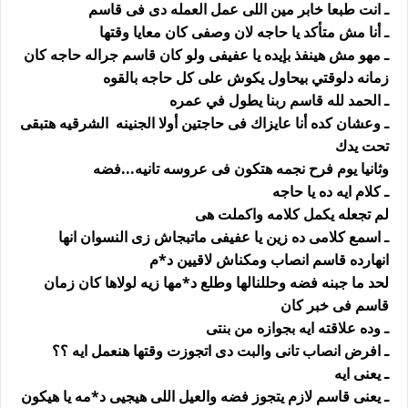
ـ انت طبعا خابر مين اللى عمل العمله دى فى قاسم
ـ أنا مش متأكد يا حاجه لان وصفى كان معايا وقتها
ـ مهو مش هينفذ بإيده يا عفيفى ولو كان قاسم جراله حاجه كان
زمانه دلوقتي بيحاول يكوش على كل حاجه بالقوه
ـ الحمد لله قاسم ربنا يطول في عمره
ـ وعشان كده أنا عايزاك فى حاجتين أولا الجنينه الشرقيه هتبقى
تحت يدك
وثانيا يوم فرح نجمه هتكون فى عروسه تانيه...فضه
ـ كلام ايه ده يا حاجه
لم تجعله يكمل كلامه واكملت هى
ـ اسمع كلامى ده زين يا عفيفى ماتبجاش زى النسوان انها
انهارده قاسم انصاب ومكناش لاقيين د*م
لحد ما جبنه فضه وحللنالها وطلع د*مها زيه لولاها كان زمان
قاسم فى خبر كان
ـ وده علاقته ايه بجوازه من بنتى
ـ افرض انصاب تانى والبت دى اتجوزت وقتها هنعمل ايه ؟؟
ـ يعنى ايه
ـ يعنى قاسم لازم يتجوز فضه والعيل اللى هيجيى د*مه يا هيكون