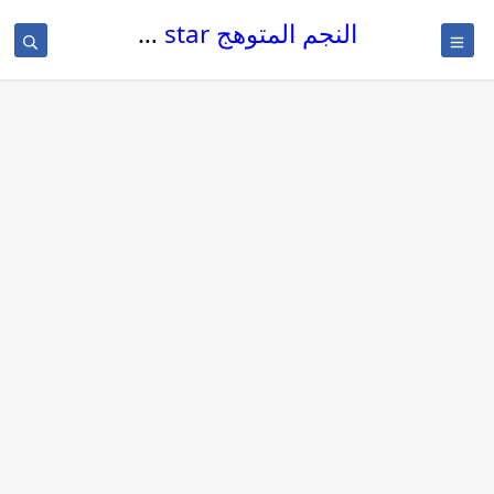
النجم المتوهج The glowing star