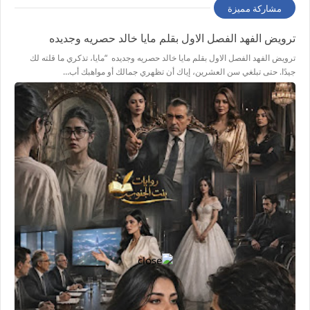
مشاركة مميزة
ترويض الفهد الفصل الاول بقلم مايا خالد حصريه وجديده
ترويض الفهد الفصل الاول بقلم مايا خالد حصريه وجديده “مايا، تذكري ما قلته لك
جيدًا. حتى تبلغي سن العشرين، إياك أن تظهري جمالك أو مواهبك أب…