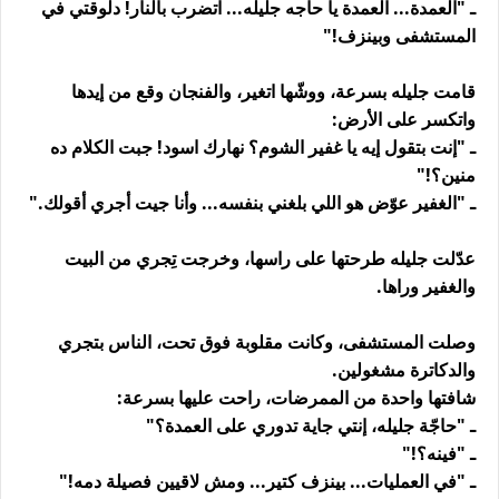
ـ "العمدة... العمدة يا حاجه جليله... اتضرب بالنار! دلوقتي في
المستشفى وبينزف!"
قامت جليله بسرعة، ووشّها اتغير، والفنجان وقع من إيدها
واتكسر على الأرض:
ـ "إنت بتقول إيه يا غفير الشوم؟ نهارك اسود! جبت الكلام ده
منين؟!"
ـ "الغفير عوّض هو اللي بلغني بنفسه... وأنا جيت أجري أقولك."
عدّلت جليله طرحتها على راسها، وخرجت تِجري من البيت
والغفير وراها.
وصلت المستشفى، وكانت مقلوبة فوق تحت، الناس بتجري
والدكاترة مشغولين.
شافتها واحدة من الممرضات، راحت عليها بسرعة:
ـ "حاجّة جليله، إنتي جاية تدوري على العمدة؟"
ـ "فينه؟!"
ـ "في العمليات... بينزف كتير... ومش لاقيين فصيلة دمه!"