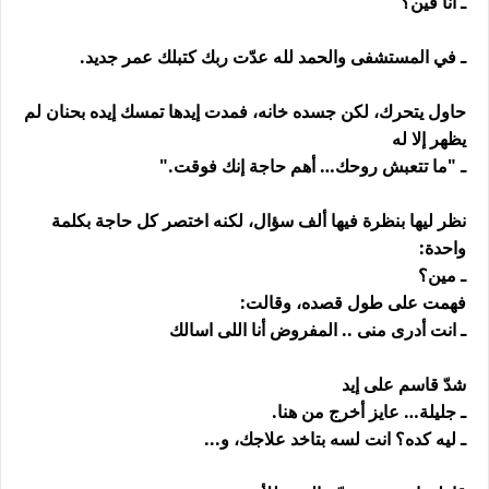
ـ أنا فين؟
ـ في المستشفى والحمد لله عدّت ربك كتبلك عمر جديد.
حاول يتحرك، لكن جسده خانه، فمدت إيدها تمسك إيده بحنان لم
يظهر إلا له
ـ "ما تتعبش روحك… أهم حاجة إنك فوقت."
نظر ليها بنظرة فيها ألف سؤال، لكنه اختصر كل حاجة بكلمة
واحدة:
ـ مين؟
فهمت على طول قصده، وقالت:
ـ انت أدرى منى .. المفروض أنا اللى اسالك
شدّ قاسم على إيد
ـ جليلة… عايز أخرج من هنا.
ـ ليه كده؟ انت لسه بتاخد علاجك، و...