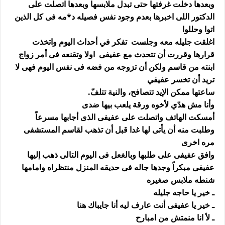
وبعدها دخلت غرفتها حتى تبدل ملابسها وبعدها اتصلت على
الدكتور اللى اخبرها بعدم وجود نفس فصيله د*مه فى كل الذين
اتوا وحللوا
اغلقت جليله معه وجلست تفكر في أحداث اليوم واتخذت
قرارها وقررت أن تتحدث مع عفيفى اولا وتقنعه فى أمر زواج
ابنته من قاسم ولكن أن تزوجه من فضه فى نفس اليوم فهى لا
تريد أن تخسر عفيفي
ساعتها ممكن الإيد تتصافح، والنية تتلفّ.
وأنا مش هدّي لأخوه ورقة يلعب بيها ضدى
أمسكت الهاتف واتصلت على عفيفى الذى أجابها مسرعاً
وطلبت منه أن يأتى لها غدا قبل أن تذهب لقاسم المستشفى
مره اخرى
وافق عفيفى على طلبها وبالغعل فى اليوم التالى ذهب إليها
عفيفى مبكراً وجدها جاله فى حديقه المنزل منتظراه وامامها
شنطه ملابس صغيره
ـ خير يا حاجه جليله
ـ خير يا عفيفى أنت عارف ليه أنا جايباك هنا
ـ لأ انا منمتش من امبارح