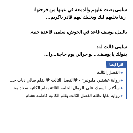
سلمى بصت عليهم والدمعة في عينها من فرحتها:
ربنا يخليهم ليك ويخليك ليهم قادر ياكريم...
بالليل، يوسف قاعد في الحوش، سلمى قاعدة جنبه.
سلمى قالت له:
بقولك يا يوسف… لو جرالي يوم حاجة…را...
اقرا ايضا
الفصل_الثالث
رواية عشقني مليونير" - 💗الفصل الثالث 💗 بقلم سالي دياب حصريه وجديده
سأكتب_اسمكِ_على_الرمال الحلقه الثالثة بقلم الكاتبه سعاد محمد سلامه حصريه وجديده
رواية بقايا عائله الفصل الثالث بقلم الكاتبه فاطمه هشام