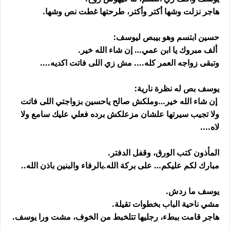
هاجر نزلت وشها أكتر وأكتر، طرحتها غطت نص وشها.
حسين ابتسم وهو بيبص ليوسف:
ألف مبروك يا ابن عمي… إن شاء الله خير.
وتبقى زواجه العمر كله.... مش زي اللى فاتت اكديه....
يوسف بص له نظرة نارية:
إن شاء الله خير…وملكش صالح ياحسين بزواجتي اللى فاتت
ولا تجيب سيرتها علشان مزعلكش برده فعلي عليك سامع ولا
لاه....
المأذون كتب الورق، وقفل الدفتر.
مبارك لكم عليكم… على بركة الله.بالرفاء والبنين باذن الله..
يوسف ما ردش.
مشي ناحية الباب بخطوات تقيلة.
هاجر قامت ببطء، رجليها تتلخبط من الخوف، مشت ورا يوسف.