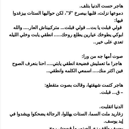
هاجر حست الدنيا بتلف.
دموعها نزلت، قلبها بيصرخ "لا"، لكن حواليها الستات بيزغدوا
فيها:
قولي قبلت يا بت… قولي قبلت… متركبيناش العار.... والله
ابوكي يطوخك عيارين يطلع روحك..... انطقي يابت وخلي الليله
تعدي على خير..
صوت أمها جه من ورا:
هاجر! ما تعمليش فضيحة انطقي يابتي.... احنا بنعرف الصوح
فين اكتر منك.... اسمعي الكلمه وانطقي..
هاجر كتمت شهقتها، وقالت بصوت متقطع:
– ق… قبلت.
الدنيا اتقلبت.
زغاريد ملت السما، الستات يهللوا، الرجالة يضحكوا ويشدوا في
إيد يوسف.
يوسف واقف زي الصنم، ما فيهوش روح.