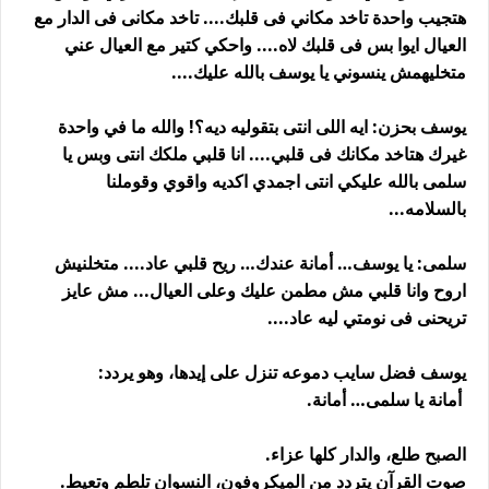
هتجيب واحدة تاخد مكاني فى قلبك.... تاخد مكانى فى الدار مع
العيال ايوا بس فى قلبك لاه.... واحكي كتير مع العيال عني
متخليهمش ينسوني يا يوسف بالله عليك....
يوسف بحزن: ايه اللى انتى بتقوليه ديه؟! والله ما في واحدة
غيرك هتاخد مكانك فى قلبي.... انا قلبي ملكك انتى وبس يا
سلمى بالله عليكي انتى اجمدي اكديه واقوي وقوملنا
بالسلامه...
سلمى: يا يوسف… أمانة عندك… ريح قلبي عاد.... متخلنيش
اروح وانا قلبي مش مطمن عليك وعلى العيال... مش عايز
تريحنى فى نومتي ليه عاد....
يوسف فضل سايب دموعه تنزل على إيدها، وهو يردد:
أمانة يا سلمى… أمانة.
الصبح طلع، والدار كلها عزاء.
صوت القرآن يتردد من الميكروفون، النسوان تلطم وتعيط.