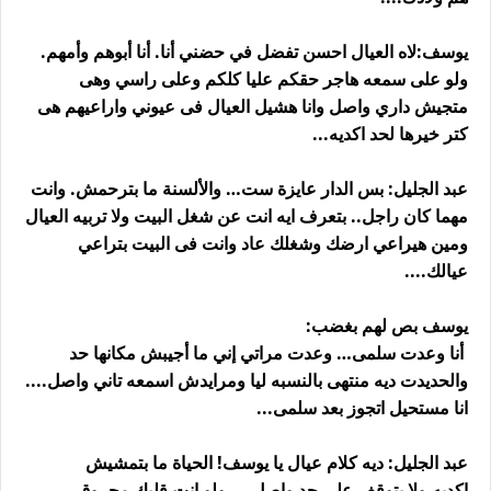
يوسف:لاه العيال احسن تفضل في حضني أنا. أنا أبوهم وأمهم.
ولو على سمعه هاجر حقكم عليا كلكم وعلى راسي وهى
متجيش داري واصل وانا هشيل العيال فى عيوني واراعيهم هى
كتر خيرها لحد اكديه...
عبد الجليل: بس الدار عايزة ست… والألسنة ما بترحمش. وانت
مهما كان راجل.. بتعرف ايه انت عن شغل البيت ولا تربيه العيال
ومين هيراعي ارضك وشغلك عاد وانت فى البيت بتراعي
عيالك....
يوسف بص لهم بغضب:
أنا وعدت سلمى… وعدت مراتي إني ما أجيبش مكانها حد
والحديدت ديه منتهى بالنسبه ليا ومرايدش اسمعه تاني واصل....
انا مستحيل اتجوز بعد سلمى...
عبد الجليل: ديه كلام عيال يا يوسف! الحياة ما بتمشيش
اكديه.ولا بتوقف على حد واصل.... ولو انت قلبك محروق