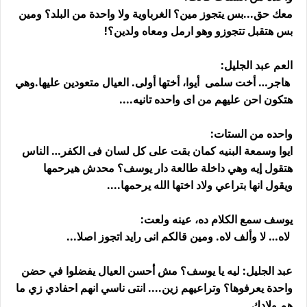
معك حق...بس يتجوز مين؟ الغرباوية ولا واحدة من البلد؟ ومين
بس هتقبل تتجوزو وهو ارمل ومعاه ولدين؟!
العم عبد الجليل:
هاجر… أخت سلمى أيوا، أختها أولى. العيال متعودين عليها.وهي
هتكون احن عليهم من اى واحده تانيه....
واحده من الستات:
ايوا وسمعة البنيه كمان بقت على كل لسان فى الكفر… الناس
هتقول إيه وهي داخلة طالعة دار يوسف؟ محدش هيرحمها
ويقول انها بتراعي ولاد اختها الله يرحمها....
يوسف سمع الكلام ده، عينه ولعت:
لاه… لا وألف لاه. ومين قالكم انى رايد اتجوز اصلا...
عبد الجليل: ليه يا يوسف؟ مش أحسن العيال يفضلوا في حضن
واحدة يعرفوها؟ وتراعيهم زين.... انتى ناسي انهم احفادي زي ما
هم ولادك....