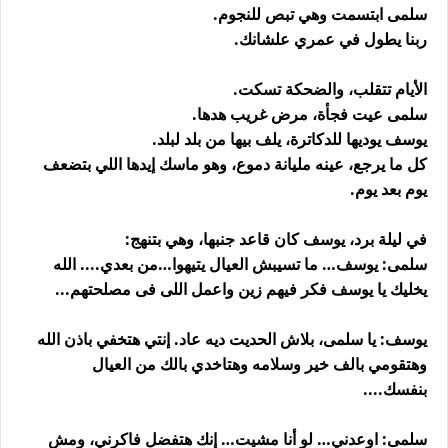
سلمى ابتسمت وهي تبص للنجوم.
ربنا يطول في عمري علشانك.
الأيام تتقلب، والضحكة تسكت.
سلمى عيت فجأة، مرض غريب هدها.
يوسف يوديها للدكاترة، يلف بيها من بلد لبلد.
كل ما يرجع، عينه مليانة دموع، وهو ماسك إيدها اللي بتضعف
يوم بعد يوم.
في ليلة برد، يوسف كان قاعد جنبها، وهي بتنهج:
سلمى: يوسف… ما تسيبش العيال يتيهوا…من بعدي.... الله
يخليك يا يوسف فكر فيهم زين واعمل اللى فى مصلحتهم...
يوسف: يا سلمى، بلاش الحديت ديه عاد. إنتي هتخفي باذن الله
وهتقومي بالف خير وسلامه وهتاخدي بالك من العيال
بنفسك....
سلمى: اوعدني… لو أنا مشيت… إنك هتفضل فاكرني، ومش