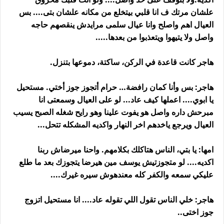
علشان مرتك ف انا قلبي بيتخلع من مكانه علشان بتى.... بس
العيال اهم واصلح وانا عيال سلمى مرايدش ينقصهم حاجه
واصل ولا يتيهوا ويتعذبوا من بعدها.....
هاجر كانت قاعدة في الركن، ساكتة، دموعها بتنزل.
هاجر: بس وأنا كمان رافضة… حرام أتجوز جوز أختي. مستحيل
يا ابوي.... اعملها كيف عاد... لو على العيال وسمعتى انا
مبرحش داره واصل هو يفوت علينا وهو رايح شغله الصبح يسيب
العيال ويرجع ياخدهم اخر النهار واكديه المشكله تتحل...
امها: يا بتي، الناس هتاكلك بكلامهم. واحنا ميرضاش ربنا
اكديه.... لو متجوزتيش يوسف مين هيرضا يتجوزك بعد ما طلع
عليكي سمعه والكفر كله معندهوش سيره غيرك....
هاجر: خلي الناس تقول اللي تقوله عاد.... انا مستحيل اتزوج
جوز اختى..