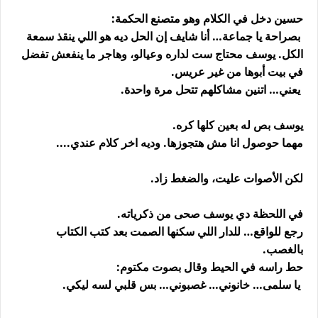
حسين دخل في الكلام وهو متصنع الحكمة:
بصراحة يا جماعة… أنا شايف إن الحل ديه هو اللي ينقذ سمعة
الكل. يوسف محتاج ست لداره وعيالو، وهاجر ما ينفعش تفضل
في بيت أبوها من غير عريس.
يعني… اتنين مشاكلهم تتحل مرة واحدة.
يوسف بص له بعين كلها كره.
مهما حوصول انا مش هتجوزها. وديه اخر كلام عندي....
لكن الأصوات عليت، والضغط زاد.
في اللحظة دي يوسف صحى من ذكرياته.
رجع للواقع… للدار اللي سكنها الصمت بعد كتب الكتاب
بالغصب.
حط راسه في الحيط وقال بصوت مكتوم:
يا سلمى… خانوني… غصبوني… بس قلبي لسه ليكي.