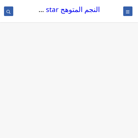
النجم المتوهج The glowing star