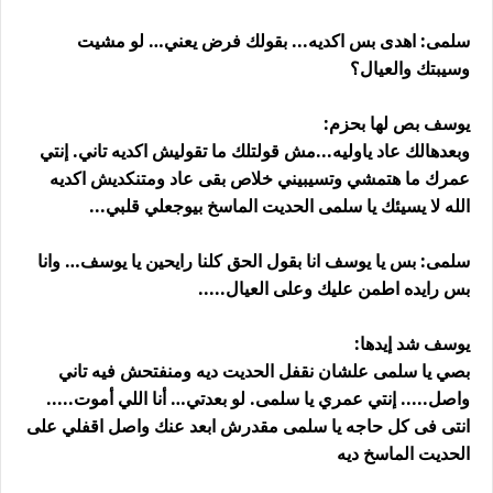
سلمى: اهدى بس اكديه... بقولك فرض يعني… لو مشيت
وسيبتك والعيال؟
يوسف بص لها بحزم:
وبعدهالك عاد ياوليه...مش قولتلك ما تقوليش اكديه تاني. إنتي
عمرك ما هتمشي وتسيبيني خلاص بقى عاد ومتنكديش اكديه
الله لا يسيئك يا سلمى الحديت الماسخ بيوجعلي قلبي...
سلمى: بس يا يوسف انا بقول الحق كلنا رايحين يا يوسف… وانا
بس رايده اطمن عليك وعلى العيال.....
يوسف شد إيدها:
بصي يا سلمى علشان نقفل الحديت ديه ومنفتحش فيه تاني
واصل..... إنتي عمري يا سلمى. لو بعدتي… أنا اللي أموت.....
انتى فى كل حاجه يا سلمى مقدرش ابعد عنك واصل اقفلي على
الحديت الماسخ ديه