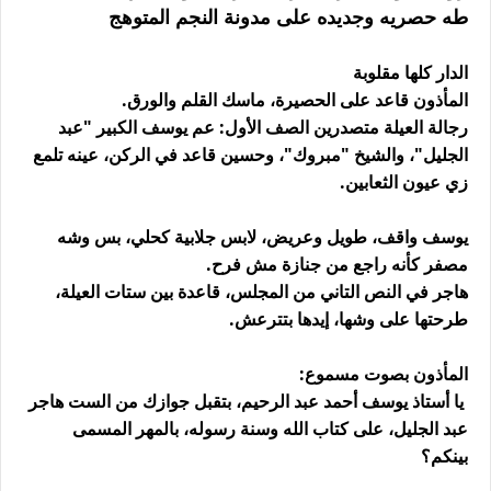
طه حصريه وجديده على مدونة النجم المتوهج
الدار كلها مقلوبة
المأذون قاعد على الحصيرة، ماسك القلم والورق.
رجالة العيلة متصدرين الصف الأول: عم يوسف الكبير "عبد
الجليل"، والشيخ "مبروك"، وحسين قاعد في الركن، عينه تلمع
زي عيون الثعابين.
يوسف واقف، طويل وعريض، لابس جلابية كحلي، بس وشه
مصفر كأنه راجع من جنازة مش فرح.
هاجر في النص التاني من المجلس، قاعدة بين ستات العيلة،
طرحتها على وشها، إيدها بتترعش.
المأذون بصوت مسموع:
يا أستاذ يوسف أحمد عبد الرحيم، بتقبل جوازك من الست هاجر
عبد الجليل، على كتاب الله وسنة رسوله، بالمهر المسمى
بينكم؟