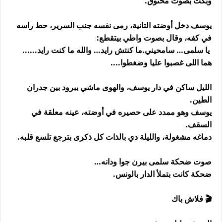
وبكت بصوت مخنوق.
يوسف دخل أوضته التانية، رمى نفسه جنب السرير، حط راسه
في كفه، وقال بصوت واطي بيتقطع:
يا سلمى… سامحيني.ما كنتش رايد… والله ما كنت رايد......
هما اللى غصبوا عليا وضغطوا....
الليل ساكن في دار يوسف، والهوى ماشي ببرود بين جدران
الطين.
يوسف وهو ممدد على حصيره في أوضته، عينه معلقة في
السقف.
دماغه مشغولة، والليلة دي بالذات كل ذكرى بترجع تلسع قلبه.
صوت ضحكة سلمى بيرن جوا ودانه…
ضحكة كانت بتملأ الدار بالونس.
🎬 فلاش باك