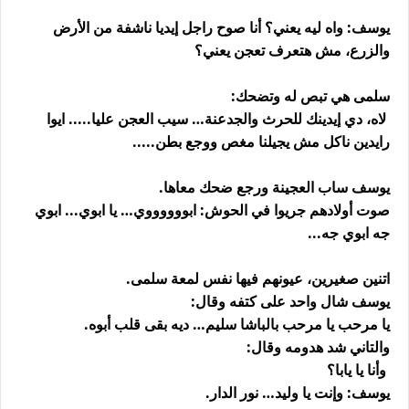
يوسف: واه ليه يعني؟ أنا صوح راجل إيديا ناشفة من الأرض
والزرع، مش هتعرف تعجن يعني؟
سلمى هي تبص له وتضحك:
لاه، دي إيدينك للحرث والجدعنة… سيب العجن عليا..... ايوا
رايدين ناكل مش يجيلنا مغص ووجع بطن.....
يوسف ساب العجينة ورجع ضحك معاها.
صوت أولادهم جريوا في الحوش: ابووووووي… يا ابوي... ابوي
جه ابوي جه...
اتنين صغيرين، عيونهم فيها نفس لمعة سلمى.
يوسف شال واحد على كتفه وقال:
يا مرحب يا مرحب بالباشا سليم… ديه بقى قلب أبوه.
والتاني شد هدومه وقال:
وأنا يا يابا؟
يوسف: وإنت يا وليد… نور الدار.