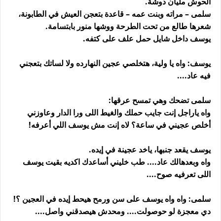
الحوش مليان دوشة.
سلمى – مراته وبنت عمه – قاعدة بتعجن العيش في الطابونة،
شعرها طالع من تحت الطرحة ووشها منور بابتسامة.
يوسف داخل شايل حمل علف على كتفه.
يوسف: واه يا ولية، هتخلصي عجين النهارده ولا لساتك بتعجني
فيه عاد....
سلمى تضحك وهي تمسح عرقها:
واه ياراجل إنت جايب حملك والغيط اللى ورا الدار وعاوزني
أخلص عجيني في ساعة؟ لاه إنت مش يوسف اللي أعرفه!
يوسف يقعد جنبها، ياخد عجينة في إيده.
واه وبعدهالك عاد.... طب خليني أساعدك اكديه بقيت يوسف
اللى تعرفيه صوح....
سلمى: واه واه يوسف على سن ورمح هيحط إيده في العجين ؟!
دي معجزة لو حوصولت.... ومحدش هيصدقني واصل....