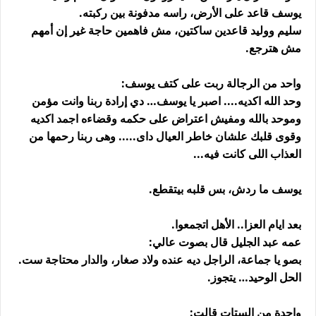
يوسف قاعد على الأرض، راسه مدفونة بين ركبته.
سليم ووليد قاعدين ساكتين، مش فاهمين حاجة غير إن أمهم
مش هترجع.
واحد من الرجالة ربت على كتف يوسف:
وحد الله اكديه.... اصبر يا يوسف… دي إرادة ربنا وانت مؤمن
وموحد بالله ومفيش اعتراض على حكمه وقضاءه اجمد اكديه
وقوى قلبك علشان خاطر العيال داى..... وهى ربنا رحمها من
العذاب اللى كانت فيه...
يوسف ما ردش، بس قلبه بيتقطع.
بعد ايام العزا.. الأهل اتجمعوا.
عمه عبد الجليل قال بصوت عالي:
بصو يا جماعة، الراجل ديه عنده ولاد صغار، والدار محتاجة ست.
الحل الوحيد… يتجوز.
واحدة من الستات قالت: