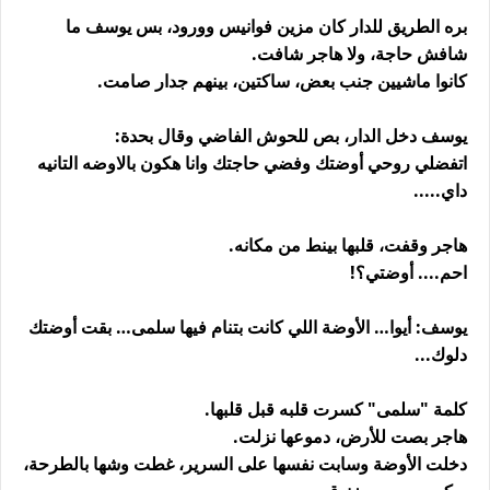
بره الطريق للدار كان مزين فوانيس وورود، بس يوسف ما
شافش حاجة، ولا هاجر شافت.
كانوا ماشيين جنب بعض، ساكتين، بينهم جدار صامت.
يوسف دخل الدار، بص للحوش الفاضي وقال بحدة:
اتفضلي روحي أوضتك وفضي حاجتك وانا هكون بالاوضه التانيه
داي.....
هاجر وقفت، قلبها بينط من مكانه.
احم.... أوضتي؟!
يوسف: أيوا… الأوضة اللي كانت بتنام فيها سلمى… بقت أوضتك
دلوك...
كلمة "سلمى" كسرت قلبه قبل قلبها.
هاجر بصت للأرض، دموعها نزلت.
دخلت الأوضة وسابت نفسها على السرير، غطت وشها بالطرحة،