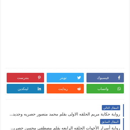
فيسبوك
تويتر
بنترست
واتساب
ريدايت
لينكدين
المقال التالي
رواية حكاية مريم الحلقه الاولى بقلم محمد منصور حصريه وجديده على مدونة النجم المتوهج
المقال السابق
رواية أسرار الأخوات الحلقه الرابعه بقلم مصطفى محسن حصريه وجديده على مدونة النجم المتوهج