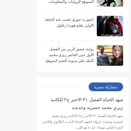
المتوهج للروايات والمعلومات
اتجوزت جوزي غصب عنه الحلقه
الاولي بقلم هويدا زغلول
رواية عشق الزين من الفصل
الاول حتي العاشر زيزي محمد
كامله علي مدونة النجم المتوهج
للروايات
مشاركة مميزة
شهد الحياة الفصل ٣١ الاخير ج٢ للكاتبة
زيزي محمد حصريه وجديده
شهد الحياة الفصل ٣١ الاخير ج٢ للكاتبة زيزي محمد
حصريه وجديده (روايه (شهد الحياة البارت الثلاثون والاخير
الجزء الثاني صفاء : ايه دا هو الل…