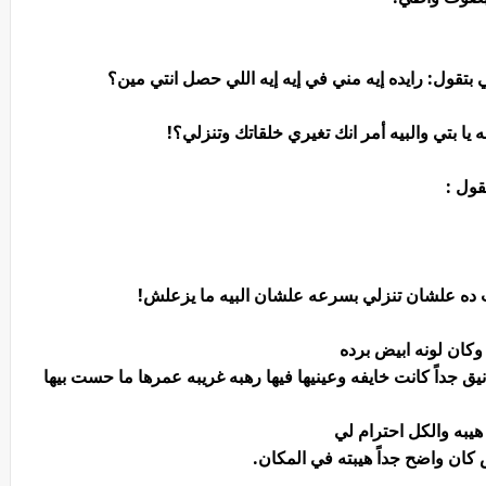
تقول: رايده إيه مني في إيه إيه اللي حصل انتي مين؟
ه يا بتي والبيه أمر انك تغيري خلقاتك وتنزلي؟!
قول :
اب ده علشان تنزلي بسرعه علشان البيه ما يزعلش!
ان لونه ابيض برده
 جداً كانت خايفه وعينيها فيها رهبه غريبه عمرها ما حست بيها
يبه والكل احترام لي
ان واضح جداً هيبته في المكان.