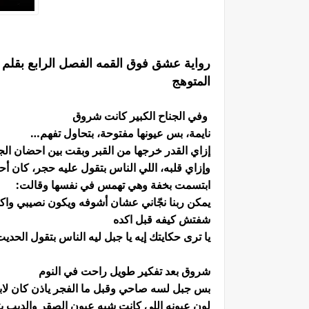
رواية عشق فوق القمه الفصل الرابع بقلم 
المتوهج
وفي الجناح الكبير كانت شروق
نايمة، بس عيونها مفتوحة، بتحاول تفهم…
إزاي القدر خرجها من القبر وبقت بين احضان الج
وإزاي قلبه، اللي الناس بتقول عليه حجر، كان أ
ابتسمت بخفة وهي تهمس في نفسها وقالت:
يمكن ربنا نجّاني عشان أشوفه ويكون نصيبي وا
شفتش كيفه قبل اكده
يا ترى حكايتك إيه يا جبل ليه الناس بتقول الحدي
شروق بعد تفكير طويل راحت في النوم
بس جبل لسه صاحي وقبل ما الفجر ياذن كان لابس
لون عيونه اللي كانت شبه عيون الصقر والديب ب