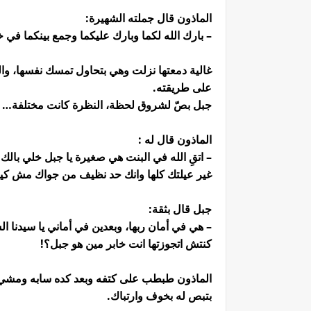
الماذون قال جملته الشهيرة:
– بارك الله لكما وبارك عليكما وجمع بينكما في 
غالية دمعتها نزلت وهي بتحاول تمسك نفسها، وال
على طريقته.
جبل بصّ لشروق لحظة، النظرة كانت مختلفة… ف
الماذون قال له :
– اتقِ الله في البنت هي صغيرة يا جبل خلي بالك م
غير عيلتك كلها وانك حد نظيف من جواك مش كيف
جبل قال بثقة:
– هي في أمان ربها، وبعدين في أماني يا سيدنا ال
كنتش اتجوزتها انت خابر مين هو جبل؟!
الماذون طبطب على كتفه وبعد كده سابه ومشي و
بتبص له بخوف وارتباك.