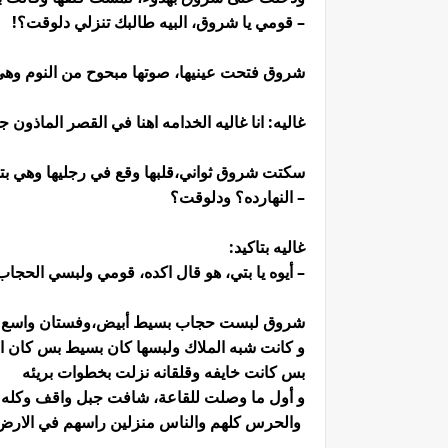
– قومي يا شروق، البيه طالبك تنزلي دلوقت؟!
شروق فتحت عينيها، صوتها مبحوح من النوم وهي ب
غاليه: انا غاليه الخدامه اهنا في القصر الماذون ج
سكتت شروق ثواني،قلبها وقع في رجليها وهي بت
– النهارده؟ ودلوقت؟
غاليه بتاكيد:
– أيوه يا بتي، هو قال اكده، قومي ولبسي الحج
شروق لبست حجاب بسيط أبيض،وفستان واسع وك
و كانت شبه الملاك ولبسها كان بسيط بس كان انيق
بس كانت خايفه وقلقانه نزلت بخطوات بريئه
و أول ما وصلت للقاعة، شافت جبل واقف وكله ه
والحرس كلهم والناس منزلين راسهم في الارض ك