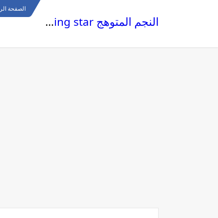
الصفحة الر
النجم المتوهج The glowing star