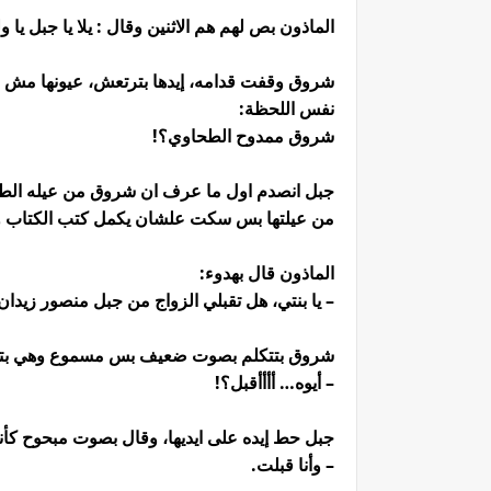
الماذون بص لهم هم الاثنين وقال : يلا يا جبل يا 
شروق وقفت قدامه، إيدها بترتعش، عيونها مش قا
نفس اللحظة:
شروق ممدوح الطحاوي؟!
جبل انصدم اول ما عرف ان شروق من عيله الطح
من عيلتها بس سكت علشان يكمل كتب الكتاب و
الماذون قال بهدوء:
– يا بنتي، هل تقبلي الزواج من جبل منصور زيدا
شروق بتتكلم بصوت ضعيف بس مسموع وهي بتق
– أيوه… أأأأقبل؟!
جبل حط إيده على ايديها، وقال بصوت مبحوح كأنه
– وأنا قبلت.