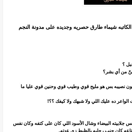
الكاتبه شيماء طارق حصريه وجديده على مدونة النجم
بل ؟
حنّ من أي بشر؟
كون نصيبه بس هو مليح قوي وطيب قوي وحنين قوي عليا ما
ت الواعر ده عليك اللي ولا شبهك ولا كيفك ؟؟!
 جلابيته البيضاء وشال الأسود اللي كان على كتفه وكان نفس
تاعه كان جنب رجليه بالظبط زي عدته.