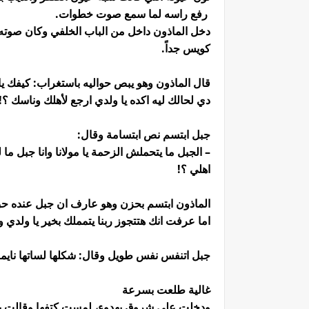
رفع راسه لما سمع صوت خطوات.
دخل الماذون داخل من الباب الخلفي وكان صوته و
كويس جداً.
قال الماذون وهو يبص حواليه باستغراب: كيفك يا
دي لحالك ليه اكده يا ولدي ارجع لأهلك وناسك ؟!
جبل ابتسم نص ابتسامة وقال:
– الجبل ما يتحملش الزحمة يا مولانا وانا جبل ما 
اهلي ؟!
الماذون ابتسم بحزن وهو عارف ان جبل عنده حق
اما عرفت انك هتتجوز ربنا يتمملك بخير يا ولدي 
جبل اتنفس نفس طويل وقال: شكلها لساتها نايمه 
غالية طلعت بسرعة
ودخلت على شروق بهدوء، لمست كتفها وقالت 