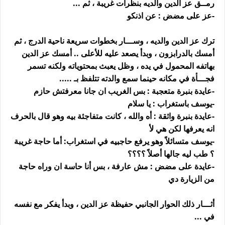
رمــق عز الدين والديه بنظرات غريبة ، ثم ...
-عز على مضض : عن اذنكو
ترك عز الدين والديه ، وســـار بخطوات سريعة ناحية الدرج ، ثم
أمسك بالدرابزون ، وبدأ يصعد عليه للأعلى .. أمسك عز الدين
بهاتفه المحمول في يده ، وظل يعبث بمحتوياته ولكنه تسمر
فجـــأة في مكانه حينما سمع والدته تتلفظ بـ .....
-عايدة بنبرة متعجبة : بس الغريب ان جانا معرفتش حازم
-يوسف باستغراب : يا سلام
-عايدة بنبرة واثقة : أه والله ، كانت متفاجئة بيه وهو قال بالحرف
انه يعرفها لكن هي لأ
-يوسف متسائلاً وهو يرفع حاجبيه في استغراب: أما حاجة غريبة
؟ طب ليه جالها أصلاً ؟؟؟؟
-عايدة على مضض : مش عارفة ، بس أنا حاسة ان وراه حاجة
من الزيارة دي
أثـــار ذلك الحوار الجانبي حفيظة عز الدين ، وبدأ يفكر مع نفسه
في ...