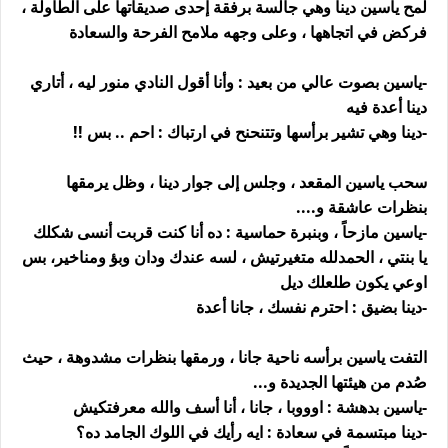
لمح ياسين دينا وهي جالسة برفقة إحدى صديقاتها على الطاولة ،
فركض في اتجاهها ، وعلى وجهه ملامح الفرحة والسعادة
-ياسين بصوت عالي من بعيد : وأنا أقول النادي منور ليه ، أتاري
دينا أعدة فيه
-دينا وهي تشير برأسها وتتنحنح في ارتباك : احم .. بس !!
سحب ياسين المقعد ، وجلس إلى جوار دينا ، وظل يرمقها
بنظرات عاشقة و....
-ياسين مازحاً ، وبنبرة حماسية : ده أنا كنت قربت أنسى شكلك
يا بنتي ، الحمدلله متغيرتيش ، لسه عندك ودان وبؤ ومناخير، بس
اوعي يكون طلعلك ديل
-دينا بضيق : احترم نفسك ، جانا أعدة
التفت ياسين برأسه ناحية جانا ، ورمقها بنظرات مشدوهة ، حيث
صُدم من هيئتها الجديدة و...
-ياسين بدهشة : اوووبا ، جانا ، أنا أسف والله معرفتكيش
-دينا مبتسمة في سعادة : ايه رأيك في اللوك الجامد ده؟