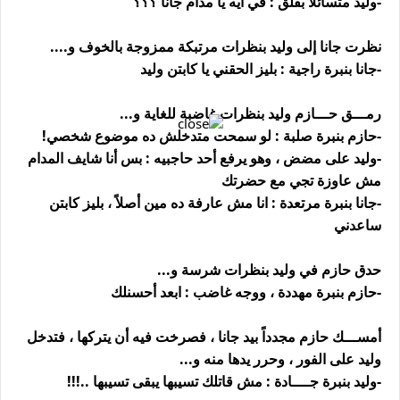
-وليد متسائلاً بقلق : في ايه يا مدام جانا ؟؟؟
نظرت جانا إلى وليد بنظرات مرتبكة ممزوجة بالخوف و....
-جانا بنبرة راجية : بليز الحقني يا كابتن وليد
رمـــق حـــازم وليد بنظرات غاضبة للغاية و...
-حازم بنبرة صلبة : لو سمحت متدخلش ده موضوع شخصي!
-وليد على مضض ، وهو يرفع أحد حاجبيه : بس أنا شايف المدام
مش عاوزة تجي مع حضرتك
-جانا بنبرة مرتعدة : انا مش عارفة ده مين أصلاً ، بليز كابتن
ساعدني
حدق حازم في وليد بنظرات شرسة و...
-حازم بنبرة مهددة ، ووجه غاضب : ابعد أحسنلك
أمســـك حازم مجدداً بيد جانا ، فصرخت فيه أن يتركها ، فتدخل
وليد على الفور ، وحرر يدها منه و...
-وليد بنبرة جــــادة : مش قاتلك تسيبها يبقى تسيبها ..!!!