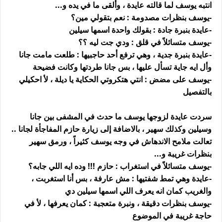
انتبه يوسف لما قالته عايدة ، وألقى ما في يده و...
-يوسف بنظرات مصدومة : نعم بتقولي مين؟
-عايدة بنبرة جادة : بقولك واحدة اسمها سيلين
-يوسف متسائلاً في قلق : ودي جت ليه ؟؟
-عايدة بنبرة جدية ، وهي ترفع أحد حاجبيها : طلعت مامت جانا
وأل ايه جاية تسأل عليها ، بس جانا طردتها وكانت فضيحة
-يوسف على مضض : انتي هتكروتي الحكاية يا ديلة ، لأ احكيلي
بالتفصيل
سردت عايدة لزوجها يوسف ما حدث في المشفى بين جانا
وسيلين وكذلك سهير ، بالاضافة إلى زيارة حازم المفاجأة لجانا ..
تعالت ملامح الاندهاش في وجه يوسف كثيراً ، ورمق سهير
بنظرات غريبة و...
-يوسف متسائلاً في استغراب : حازم !!! وده ايه اللي جابه؟
-عايدة وهي تمط شفتيها : مش عارفة ، بس أنا استغربت ،
والغريب كمان انه يعرف اللي اسمها سيلين دي
-يوسف بنظرات دقيقة ، ونبرة متعجبة : كمان يعرفها ، لأ في
حاجة غريبة في الموضوع