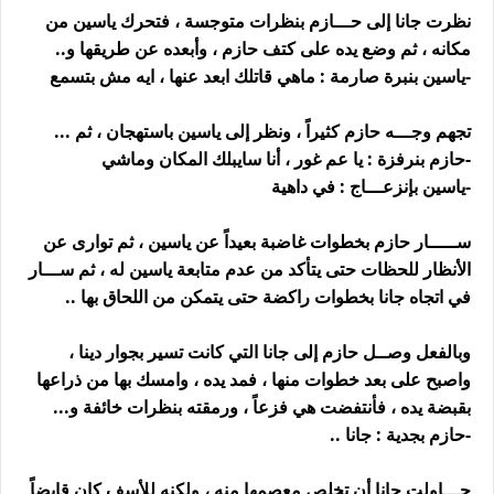
نظرت جانا إلى حـــازم بنظرات متوجسة ، فتحرك ياسين من
مكانه ، ثم وضع يده على كتف حازم ، وأبعده عن طريقها و..
-ياسين بنبرة صارمة : ماهي قاتلك ابعد عنها ، ايه مش بتسمع
تجهم وجـــه حازم كثيراً ، ونظر إلى ياسين باستهجان ، ثم ...
-حازم بنرفزة : يا عم غور ، أنا سايبلك المكان وماشي
-ياسين بإنزعـــاج : في داهية
ســـــار حازم بخطوات غاضبة بعيداً عن ياسين ، ثم توارى عن
الأنظار للحظات حتى يتأكد من عدم متابعة ياسين له ، ثم ســـار
في اتجاه جانا بخطوات راكضة حتى يتمكن من اللحاق بها ..
وبالفعل وصــل حازم إلى جانا التي كانت تسير بجوار دينا ،
واصبح على بعد خطوات منها ، فمد يده ، وامسك بها من ذراعها
بقبضة يده ، فأنتفضت هي فزعاً ، ورمقته بنظرات خائفة و...
-حازم بجدية : جانا ..
حـــاولت جانا أن تخلص معصمها منه ، ولكنه للأسف كان قابضاً