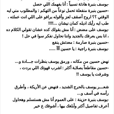
-يوسف بنبرة هادئة نسبياً : أنا بفهمك اللي حصل
-حسين بنبرة منفعلة تحمل نوعاً من التهكم : والمطلوب مني ايه
الوقتي ؟؟ اروح أصقف لعز وأقوله برافو على اللي انت عملته ،
طب ايه رأيك اديله كمان نيشان ...!!!!
-يوسف على مضض : أنا مش بقولك كده عشان تقولي الكلام ده
، انا بس بعرفك بالجديد واننا نحاول نفكر سوا في حل !
-حسين بنبرة صارمة : معدتش ينفع
-يوسف بنبرة راجية : يا حسين آآآ .....
نهض حسين من مكانه ، ورمق يوسف بنظرات جـــادة و...
-حسين مقاطعاً بصلابة أكثر : اشرب قهوتك اللي بردت ،
وشرفت يا يوسف !!
شعـــر يوسف بالحرج الشديد ، فنهض عن الأريكة ، وأطرق
رأسه في أسف و...
-يوسف بنبرة حزينة : على العموم أنا مش هستسلم وهحاول
أعرف تفاصيل أكتر وأبلغك بيها ، أشوفك ع خير