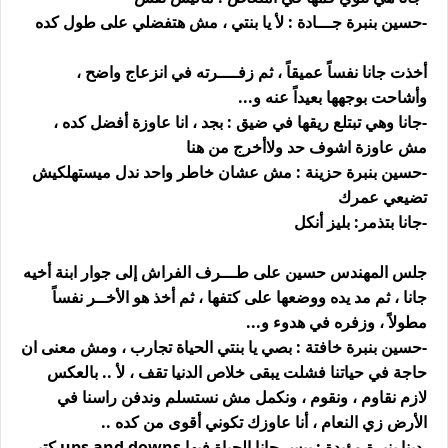
-حسين بنبرة جـــادة : لأ يا بنتي ، مش هتفضلي على طول كده
أخذت جانا نفساً عميقاً ، ثم زفــــرته في انزعاج واضح ،
وأشاحت بوجهها بعيداً عنه و...
-جانا وهي تبتلع ريقها في ضيق : بجد ، انا عاوزة أفضل كده ،
مش عاوزة اشوف حد ولاأخرج من هنا
-حسين بنبرة حزينة : مش عشان خاطر واحد ندل ميستهلكيش
تضيعي عمرك
-جانا بتذمر: بليز أنكل
جلس المهندس حسين على طـــرف الفراش إلى جوار ابنة أخيه
جانا ، ثم مد يده ووضعها على كتفها ، ثم أخذ هو الأخــر نفساً
مطولاً ، وزفره في هدوء و...
-حسين بنبرة خافتة : بصي يا بنتي الحياة تجارب ، ومش معنى ان
حاجة في حياتنا فشلت يبقى خلاص الدنيا تقف ، لأ .. بالعكس
لازم نقاوم ، ونقوم ، ونكمل مش نستسلم وندفن راسنا في
الأرض زي النعام ، أنا عاوزك تكوني أقوى من كده ..
-دينا بنبرة مؤيدة : ييس جانا الحياة فيها ups and downs كتير