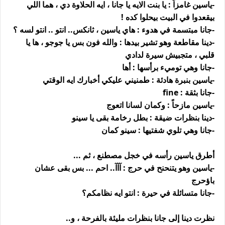
-ياسين غامزاً : يا بنت الايه يا جانا ، ايه الحلاوة دي ، هما اللي
بيقعدوا في البيت بيحلوا كده !
-جانا مبتسمة في هدوء : هاي ياسين ، ثانكس.. انتو .. انتو لسه ؟
-دينا مقاطعة وهو تشير بيدها : والله فون بس يا جوجو ، ها يا
قلبي ، متجبيش سيرة لدادي
-جانا وهي توميء برأسها : أها
-ياسين بنبرة هادئة : طمنيني عليكي أخبارك ايه الوقتي
-جانا بثقة : fine
-ياسين مازحاً : وكمان لسانا اتعوج
-دينا بنظرات ضيقة : بطل رخامة بقى يا سينو
-جانا وهي تلوي شفتيها : سينو كمان
أطرق ياسين رأسه في خجل مصطنع ، ثم ...
-ياسين وهو يتنحنح في حرج : آآآ.. احم ... بس بقى عشان
باؤحرج
-جانا متسائلة في حيرة : انتو ايه نظامكم؟
نظرت دينا إلى جانا بنظرات مليئة بالفرحة ، و..