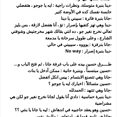
-دينا بنبرة متوسلة، ونظرات راجية : ايه يا جوجو ، هتفضلي
حابسة نفسك كده في الأوضة كتير
-جانا بنبرة فاترة : سيبني يا دينا
-دينا وهي تهز كتفيها بإصرار : تؤ ، أنا هفضل لازقة ، بس بليز
تعالي نخرج نغير جو ، ده انتي بقالك شهر مخرجتيش وشوفتي
الشارع ، وعلى طوول سرحانة يا مدمعة
-جانا بنرفزة : يوووه ، سيبيني في حالي
-دينا بنبرة إصرار : No way
طــــرق حسين بيده على باب غرفة جانا ، ثم فتح الباب و...
-حسين مبتسماً ، وبنبرة حانية : ممكن أدخل يا بنات
-جانا وهي تتصنع الابتسام : ييس انكل اتفضل
-حسين متسائلاً : اخبارك ايه يا جوجو ؟
-جانا وهي تتنهد : الحمدلله
-دينا بنبرة حماسية : دادي أنا بقول لجانا نخرج نغير جو لكن هي
مشراضية
-حسين وهو يعقد حاجبيه في اندهاش : ليه يا جانا يا بنتي ؟؟
-جانا هي تلوي فمها في امتعاض : ماليش نفس