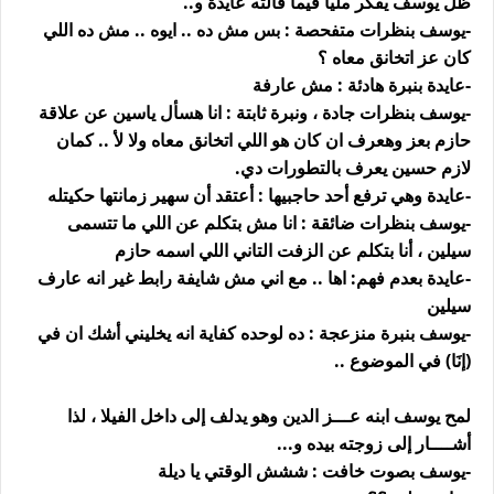
ظل يوسف يفكر ملياً فيما قالته عايدة و..
-يوسف بنظرات متفحصة : بس مش ده .. ايوه .. مش ده اللي
كان عز اتخانق معاه ؟
-عايدة بنبرة هادئة : مش عارفة
-يوسف بنظرات جادة ، ونبرة ثابتة : انا هسأل ياسين عن علاقة
حازم بعز وهعرف ان كان هو اللي اتخانق معاه ولا لأ .. كمان
لازم حسين يعرف بالتطورات دي.
-عايدة وهي ترفع أحد حاجبيها : أعتقد أن سهير زمانتها حكيتله
-يوسف بنظرات ضائقة : انا مش بتكلم عن اللي ما تتسمى
سيلين ، أنا بتكلم عن الزفت التاني اللي اسمه حازم
-عايدة بعدم فهم: اها .. مع اني مش شايفة رابط غير انه عارف
سيلين
-يوسف بنبرة منزعجة : ده لوحده كفاية انه يخليني أشك ان في
(إنَا) في الموضوع ..
لمح يوسف ابنه عـــز الدين وهو يدلف إلى داخل الفيلا ، لذا
أشــــار إلى زوجته بيده و...
-يوسف بصوت خافت : ششش الوقتي يا ديلة