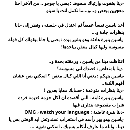
-دينا بخفوت وارتباك ملحوظ : بصي يا جوجو .. من الاخر احنا
معجبين ببعض و...و...ما تكمل انت يا سينو
أخذ ياسين نفساً عميقاً ثم اعتدل في جلسته ، ونظر إلى جانا
بنظرات جادة و...
-ياسين بنبرة هادئة وهو يشير بيده : بصي يا جانا بيقولك كل فولة
مسوسة وليها كيال معفن بياخدها!
اغتاظت دينا من ياسين ، ورمقته بحدة و..
-دينا بامتعاض : قصدك اني مسوسة؟
-ياسين بتهكم : يعني أنا اللي كيال معفن ؟ اسكتي بس عشان
أفهم البُنية..
-دينا بنظرات متوعدة : حسابك معايا بعدين !
-ياسين بنبرة ثابتة : اللي أقصده ان لكل جزمة قديمة فردة
شراب مقطوعة بتدارى فيها
-دينا بنبرة غاضبة : OMG ، watch your language
-ياسين وهو يهز رأسه في استغراب :سندوتش ايه الوقتي بس يا
دينا ، والله ما عارف أتكلم بسببك ، اسكتي شوية ...