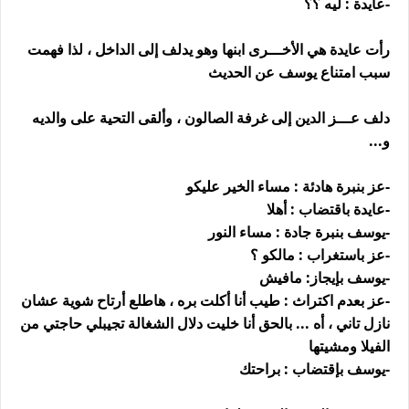
-عايدة : ليه ؟؟
رأت عايدة هي الأخـــرى ابنها وهو يدلف إلى الداخل ، لذا فهمت
سبب امتناع يوسف عن الحديث
دلف عـــز الدين إلى غرفة الصالون ، وألقى التحية على والديه
و...
-عز بنبرة هادئة : مساء الخير عليكو
-عايدة باقتضاب : أهلا
-يوسف بنبرة جادة : مساء النور
-عز باستغراب : مالكو ؟
-يوسف بإيجاز: مافيش
-عز بعدم اكتراث : طيب أنا أكلت بره ، هاطلع أرتاح شوية عشان
نازل تاني ، أه ... بالحق أنا خليت دلال الشغالة تجيبلي حاجتي من
الفيلا ومشيتها
-يوسف بإقتضاب : براحتك