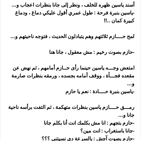
أسند ياسين ظهره للخلف ، ونظر إلى جانا بنظرات اعجاب و...
-ياسين بنبرة فرحة : طول عمري أقول عليكي دماغ ، ودماغ
كبيرة كمان ..!!
لمح حــــازم ثلاثتهم وهم يتبادلون الحديث ، فتوجه ناحيتهم و...
-حازم بصوت رخيم : مش معقول ، جانا هنا
امتعض وجـــه ياسين حينما رأى حــازم أمامهم ، ثم نهض عن
مقعده فجـــأة ، ووقف أمامه بجسده ، ورمقه بنظرات صارمة
و...
-ياسين بنبرة حــــادة : نعم يا حازم
رمـــق حــــازم ياسين بنظرات متهكمة ، ثم التفت برأسه ناحية
جانا و...
-حازم بتجهم : انا مش بكلمك انت أنا بكلم جانا
-جانا باستغراب : انت مين؟
-حازم بصوت آجش : بالسرعة دي نسيتني ؟؟؟