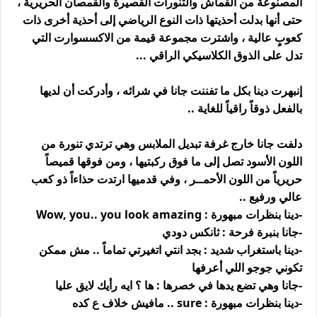
المصنوعة من القماش والتنورات القصيرة والقمصان الحريرية ،
حتى أنها بدلت أحذيتها ذات النوع الرياضي إلى أحذية أخرى ذات
كعوبٍ عالية ، واشترت مجموعة قيمة من الاكسسوارت التي
تدل على الذوق الكلاسيكي الراقي ...
إنبهرت دينا بكل ما تفننت جانا في شرائه ، وأدركت أن لديها
بالفعل ذوقاً راقياً للغاية ..
دلفت جانا خارج غرفة تبديل الملابس وهي ترتدي تنورة من
اللون الأسود تصل إلى ما فوق ركبتيها ، ومن فوقها قميصاً
حريرياً من اللون الأحمــر ، وفي قدميها ارتدت حذاءاً ذو كعب
عالي ورفيع ..
-دينا بنظرات مبهورة : Wow, you.. you look amazing
-جانا بنبرة فرحة : ثانكس دودي
-دينا باستغراب شديد : بجد انتي اتغيرتي تماماً .. مش ممكن
تكوني جوجو اللي أعرفها
-جانا وهي تضع يدها في خصرها : ها ؟ ايه رأيك لايق عليا
-دينا بنظرات مبهورة : sure .. مافيش خلاف ع كده