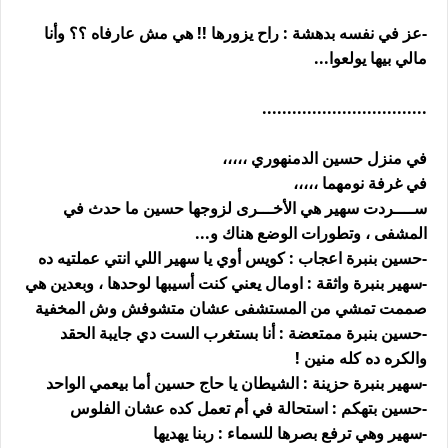
-عز في نفسه بدهشة : راح يزورها !! هي مش عارفاه ؟؟ وأنا
مالي بيها يولعوا...
.................................
في منزل حسين الدمنهوري ،،،،،
في غرفة نومهما ،،،،،
ســــردت سهير هي الأخـــرى لزوجها حسين ما حدث في
المشفى ، وتطورات الوضع هناك و...
-حسين بنبرة اعجاب : كويس أوي يا سهير اللي انتي عملتيه ده
-سهير بنبرة واثقة : اومال يعني كنت أسيبها لوحدها ، وبعدين هي
صممت تمشي من المستشفى عشان متشوفش وش المخفية
-حسين بنبرة ممتعضة : أنا بستغرب الست دي جايبة الحقد
والكره ده كله منين !
-سهير بنبرة حزينة : الشيطان يا حاج حسين أما بيعمي الواحد
-حسين بتهكم : استحالة في أم تعمل كده عشان الفلوس
-سهير وهي ترفع بصرها للسماء : ربنا يهديها