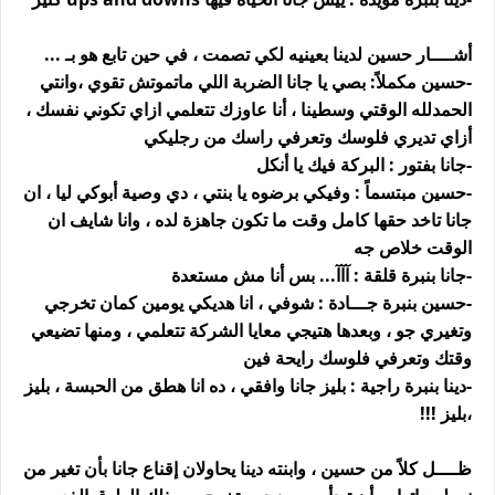
أشــــار حسين لدينا بعينيه لكي تصمت ، في حين تابع هو بـ ...
-حسين مكملاً: بصي يا جانا الضربة اللي ماتموتش تقوي ،وانتي
الحمدلله الوقتي وسطينا ، أنا عاوزك تتعلمي ازاي تكوني نفسك ،
أزاي تديري فلوسك وتعرفي راسك من رجليكي
-جانا بفتور : البركة فيك يا أنكل
-حسين مبتسماً : وفيكي برضوه يا بنتي ، دي وصية أبوكي ليا ، ان
جانا تاخد حقها كامل وقت ما تكون جاهزة لده ، وانا شايف ان
الوقت خلاص جه
-جانا بنبرة قلقة : آآآ... بس أنا مش مستعدة
-حسين بنبرة جـــادة : شوفي ، انا هديكي يومين كمان تخرجي
وتغيري جو ، وبعدها هتيجي معايا الشركة تتعلمي ، ومنها تضيعي
وقتك وتعرفي فلوسك رايحة فين
-دينا بنبرة راجية : بليز جانا وافقي ، ده انا هطق من الحبسة ، بليز
،بليز !!!
ظــــل كلاً من حسين ، وابنته دينا يحاولان إقناع جانا بأن تغير من