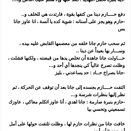
دفع حــــازم دينا من كتفها بقوة ، فارتدت هي للخلف و..
-حازم وهو يجز على أسنانه : شوية كده يا آنسة ، انا عاوز جانا
بس
ثم سحب حازم جانا خلفه من معصمها القابض عليه بيده ،
وســـار بها بعيداً عن دينا ..
حـــاولت جانا جاهدة أن تخلص يدها من قبضته ، ولكنها فشلت ،
وظلت تصرخ عالياً كي ينجدها أي أحد و...
-جانا بصراخ حــاد : حد يساعدني ، بليز
التفت حــــازم بجسده إلى جانا بعد أن توقف عن الحركة ، ثم
نظر إليها بنظرات شرسة و...
-حازم بنبرة صارمة : جانا اهدي ، أنا عاوز اتكلم معاكي ، عاوزك
تسمعيني وتحسي بيا
خافت جانا من نظرات حازم لها ، وظلت تلتفت حولها على أمل