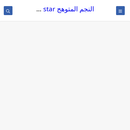
النجم المتوهج The glowing star