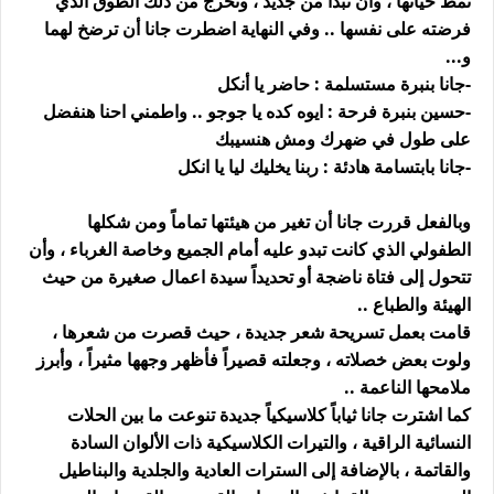
نمط حياتها ، وأن تبدأ من جديد ، وتخرج من ذلك الطوق الذي
فرضته على نفسها .. وفي النهاية اضطرت جانا أن ترضخ لهما
و...
-جانا بنبرة مستسلمة : حاضر يا أنكل
-حسين بنبرة فرحة : ايوه كده يا جوجو .. واطمني احنا هنفضل
على طول في ضهرك ومش هنسيبك
-جانا بابتسامة هادئة : ربنا يخليك ليا يا انكل
وبالفعل قررت جانا أن تغير من هيئتها تماماً ومن شكلها
الطفولي الذي كانت تبدو عليه أمام الجميع وخاصة الغرباء ، وأن
تتحول إلى فتاة ناضجة أو تحديداً سيدة اعمال صغيرة من حيث
الهيئة والطباع ..
قامت بعمل تسريحة شعر جديدة ، حيث قصرت من شعرها ،
ولوت بعض خصلاته ، وجعلته قصيراً فأظهر وجهها مثيراً ، وأبرز
ملامحها الناعمة ..
كما اشترت جانا ثياباً كلاسيكياً جديدة تنوعت ما بين الحلات
النسائية الراقية ، والتيرات الكلاسيكية ذات الألوان السادة
والقاتمة ، بالإضافة إلى السترات العادية والجلدية والبناطيل