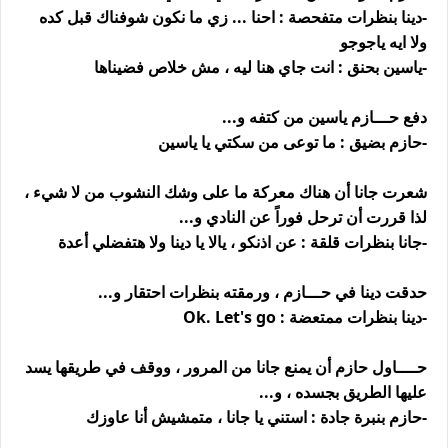
-دينا بنظرات متفحصة : احنا ... زي ما نكون شوفناك قبل كده
ولا ايه ياجوجو
-ياسين بحنق : انت جاي هنا ليه ، مش خلاص فضيناها
دفع حـــازم ياسين من كتفه و...
-حازم بضيق : ما توعى من سكتي يا ياسين
شعرت جانا أن هناك معركة ما على وشك النشوب من لا شيء ،
لذا قررت أن ترحل فوراً عن النادي و...
-جانا بنظرات قلقة : عن اذنكو ، يالا يا دينا ولا هتفضلي أعدة
حدقت دينا في حـــازم ، ورمقته بنظرات احتقار و...
-دينا بنظرات ممتعضة : Ok. Let's go
حــــاول حازم أن يمنع جانا من المرور ، ووقف في طريقها يسد
عليها الطريق بجسده ، و...
-حازم بنبرة جادة : استني يا جانا ، متمشيش أنا عاوزك