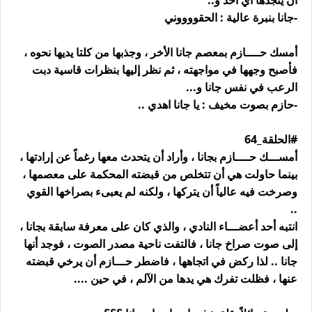
أن ينجدها أي أحد و..
-جانا بنبرة عالية : الحقووووني
أمسك حــــازم بمعصم جانا الأخر ، وجذبها من كلتا يديها نحوه ،
فأصبح وجهها في مواجهته ، ثم نظر إليها بنظرات قاسية دبت
الرعب في نفس جانا و...
-حازم بصوت مخيف : يا جانا اهدي ..
#الحلقة_64
أمســـك حــــازم بجانا ، وأراد أن يتحدث معها رغماً عن إرادتها ،
بينما حاولت هي أن تتخلص من قبضته المحكمة على معصمها ،
وصرخت فيه عالياً أن يتركها ، ولكنه لم يعبىء بصراخها القوي
..
انتبه أحد أعضـــاء النادي ، والذي كان على معرفة سابقة بجانا ،
إلى صوت صراخ جانا ، فالتفت ناحية مصدر الصوت ، فوجد أنها
جانا .. لذا ركض في اتجاهها ، فاضطر حـــازم أن يرخي قبضته
عنها ، فظلت تفرك هي يدها من الآلم ، في حين ....