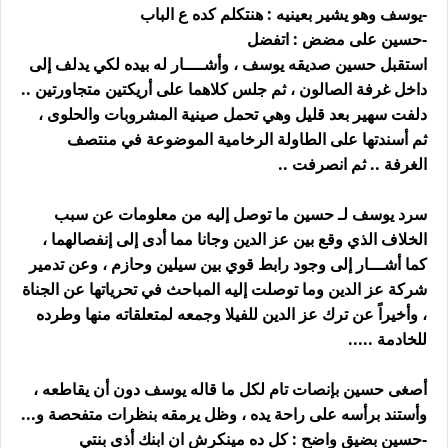
-يوسف وهو يشير بعينيه : هنتكلم كده ع الباب
-حسين على مضض : اتفضل
استقبل حسين صديقه يوسف ، وأشــــار له بيده لكي يدلف إلى
داخل غرفة الصالون ، ثم جلس كلاهما على أريكتين متجاورتين ..
دلفت سهير بعد قليل وهي تحمل صينية المشروبات والحلوى ،
ثم أسندتها على الطاولة الرخامية الموضوعة في منتصف
الغرفة .. ثم انصرفت ..
سرد يوسف لـ حسين ما توصل إليه من معلومات عن سبب
الخلاف الذي وقع بين عز الدين وجانا مما أدى إلى إنفصالهما ،
كما أشـــار إلى وجود رابط قوي بين سيلين وحازم ، وعن تدمير
شركة عز الدين وما توصلت إليه المباحث في تحرياتها عن الجناة
، وأخيراً عن ترك عز الدين للفيلا وجمعه لمتعلقاته منها وطرده
للخادمة .....
أصغى حسين بإنصات تام لكل ما قاله يوسف دون أن يقاطعه ،
وأستند برأسه على راحة يده ، وظل يرمقه بنظرات متفحصة و...
-حسين بضيق واضح : كل ده مينكرش ان ابنك أذى بنتي