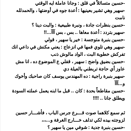
-حسين متسائلاً في قلق : وجانا عاملة ايه الوقتي
-سهير وهي تشير بعينيها : أعدة جوه في أوضتها ، والحمدلله
نامت
-حسين بنظرات جادة ، ونبرة طبيعية : والبت دينا ؟
-سهير بتردد : أعدة معاها .. بس ، بس آآآ...!!
-حسين بنبرة متوجسة : خير يا سهير ، قولي
-سهير وهي تلوي فمها في انزعاج : يعني مكنش في داعي انك
تفركش خطوبة البت ، الواد مالوش ذنب
-حسين بضيق واضح : سهير ، قفلي ع الموضوع ده ، انا مش
عاوز أي حاجة تربطني بالعيلة دي
-سهير بنبرة راجية : ده المهندس يوسف كان صاحبك وأخوك
و...آآآ
-حسين مقاطعاً بحدة : كان .. قبل ما ابنه يعمل عملته السودة
ويطلق جانا .. !!!!
ثم سمع كلاهما صوت قـــرع جرس الباب ، فأشـــار حسين
لزوجته بيده لكي تدلف خـــارج الغرفة و...،،،
-حسين بنبرة جدية : شوفي مين يا سهير ؟