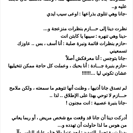
عليه و..
-جانا وهي تتلوى بذراعها : اوعى سيب ايدي
نظرت دينا إلى حـــازم بنظرات منزعجة و...
-دينا وهي تنهره : سيبها يا كابتن انت
-حازم بنظرات قاتمة ونبرة صلبة : أنا أسف ، بس .. عاوزك
تسمعيني
-جانا بتوجس : أنا معرفكش أصلاً
-حازم بنبرة جـــادة : أنا بحبك ، وعملت كل حاجة ممكن تتخيليها
عشان تكوني ليا ...!!!!!!
لم تصدق جانا أذنيها ، وظنت أنها تتوهم ما سمعته ، ولكن ملامح
حـــازم لا توحي بهذا على الإطلاق .. لذا ..
-جانا بنبرة عصبية : انت مجنون !
أدركت دينا أن جانا قد وقعت مع شخص مريض ، أو ربما يعاني
من هوس ما لذا حاولت أن تهدده و...
-دينا بنبرة تحمل التهديد : ابعد عنها وإلا هنلم عليك الناس وآآ...