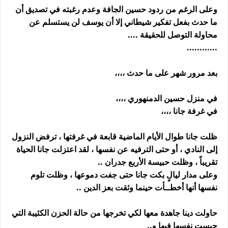
وعلى الرغم من ردود حسين الجافة وعدم رغبته في تصديق أن
ما حدث بفعل تفكير شيطاني إلا أن يوسف لن يستسلم عن
محاولة التوصل للحقيقة ....
............
بعد مرور شهر على ما حدث ،،،،
في منزل حسين الدمنهوري ،،،،
في غرفة جانا ،،،،
ظلت جانا طوال الأيام الماضية قابعة في غرفتها ، ترفض النزول
إلى النادي ، أو حتى الترفيه عن نفسها ، لقد اعتزلت جانا الحياة
تقريباً ، وظلت حبيسة الأربع جدران ..
وعلى مدار ليالٍ بكت جانا حتى جفت دموعها ، وظلت تلوم
نفسها أنها أخطــأت حينما وثقت بعز الدين ..
حاولت دينا جاهدة معها لكي تخرجها من حالة الحزن الكئيبة التي
حبست نفسها فيها و..