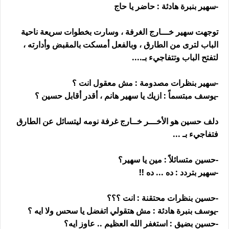
-سهير بنبرة هادئة : حاضر يا حاج
توجهت سهير خـــارج الغرفة ، وسارت بخطوات سريعة ناحية
الباب لترى من الطارق ، وبالفعل أمسكت بالمقبض وأدارته ،
لتفتح الباب وتتفاجيء بـ....
-سهير بنظرات مصدومة : مش معقول انت ؟
-يوسف مبتسماً : ازيك يا سهير هانم ، أقدر أقابل حسين ؟
دلف حسين هو الأخـــر خــارج غرفة نومه ليتسائل عن الطارق
فتفاجيء بـ ...
-حسين متسائلاً : مين يا سهير؟
-سهير بتردد : ده ... ده !!
-حسين بنظرات محتقنة : انت ؟؟؟
-يوسف بنبرة هادئة : مش هتقولي اتفضل يا سحس ولا ايه ؟
-حسين بضيق : استغفر الله العظيم .. عاوز ايه؟