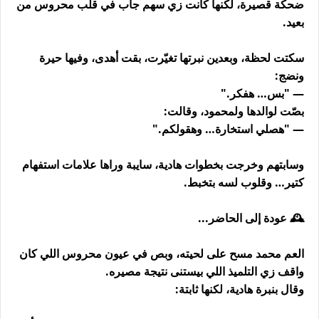
ضحكة قصيرة، لكنها كانت زي سهم جاب في قلب محروس من
بعيد.
سكتت لحظة، وبعدين نبرتها تغيّرت، بقت أهدى، وفيها حيرة
ونضج:
— "بس… هفكر."
بصّت لوالدها ولمحمود، وقالت:
— "هصلي استخارة… وهقولكم."
وسابتهم وخرجت بخطوات هادية، سايبة وراها علامات استفهام
كتير… وقلوب لسه بتخبط.
🕰 عودة إلى الحاضر...
العم محمد مسح على لحيته، وبص في عيون محروس اللي كان
واقف زي التلميذ اللي بيستنى نتيجة مصيره.
وقال بنبرة هادية، لكنها ثابتة: