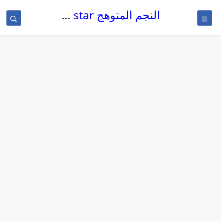
النجم المتوهج The glowing star