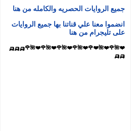
جميع الروايات الحصريه والكامله من هنا
انضموا معنا علي قناتنا بها جميع الروايات
على تليجرام من هنا
❤️🌺🌹❤️🌺❤️🌹❤️🌺🌹❤️🌺🌹❤️🌺🌹❤️🌺🌹🛺🛺🛺
🛺🛺