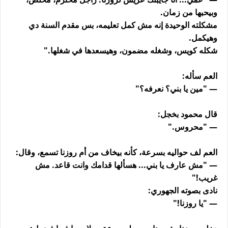
وبيحبها من زمان.
مشكلته الوحيدة إنه مش كمل تعليمه، بس مقدم السنة دي
وهيكمل.
شكله كويس، وشغله مضمون، وهيسعدها في شغلها."
العم سأله:
— "مين يا بني؟ نعرفه؟"
قال محمود بخجل:
— "محروس."
العم لف حواليه بسرعة، كأنه بيخاف من أم روزنا تسمع، وقال:
— "مش عارف يا بني... هسألها قدامك وانت قاعد. مش
غريب!"
نادى بصوته الجهوري:
— "يا روزنا!"