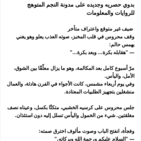
بدوي حصريه وجديده على مدونة النجم المتوهج
للروايات والمعلومات
ضيف غير متوقع واعتراف متأخر
وقف محروس في قلب المخبز، صوته العذب يعلو وهو يغني
بهمس حالم:
— "هقابله بكرة... وبعد بكرة..."
مرّ أسبوع كامل بعد المكالمة، وهو ما يزال معلّقًا بين الشوق،
الأمل، واليأس.
وفي يوم أربعاء مشمس، كانت الأجواء في الفرن هادئة، والعمال
منشغلين بتجهيز الطلبيات المعتادة.
جلس محروس على كرسيه الخشبي، متكئًا بكسل، وعيناه نصف
مغلقتين. شيء من الخمول واليأس تسلل إليه دون استئذان.
وفجأة، انفتح الباب وصوت مألوف اخترق صمته:
— "السلام عليكم ورحمة الله وبركاته."