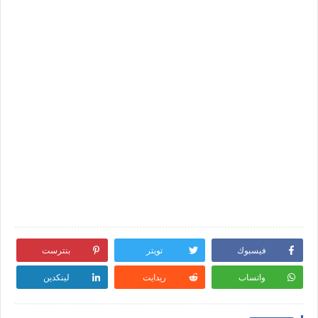
فيسبوك
تويتر
بنترست
واتساب
ريدايت
لينكدين