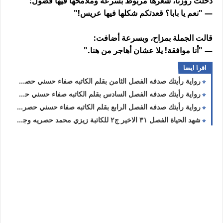
دخلت روزنا، شعرها مربوط بسرعة وملامحها فيها فضول:
— "نعم يا بابا؟ قعدتكم شكلها فيها عريس!"
قالت الجملة بمزاح، وبسرعة أضافت:
— "أنا موافقة! يلا عشان أهاجر من هنا."
اقرا ايضا
رواية رأيتك صدفه الفصل الثامن بقلم الكاتبه صفاء حسني حصريه وجديده
رواية رأيتك صدفه الفصل السادس بقلم الكاتبه صفاء حسني حصريه وجديده
رواية رأيتك صدفه الفصل الرابع بقلم الكاتبه صفاء حسني حصريه وجديده
شهد الحياة الفصل ٣١ الاخير ج٢ للكاتبة زيزي محمد حصريه وجديده