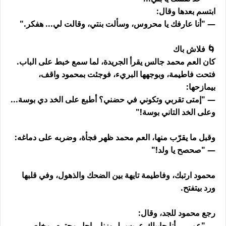
ابتسم بعدها وقال:
— "أنا عارفك يا محروس، وسألت بنتي، وقالت لي... هفكر."
🌀 فلاش باك
كان العم محمد جالس يقرأ الجريدة، لما سمع خبط على الباب.
فتحت فاطيمة، وبوجهها البريء، فوجئت بمحمود واقف،
بيمازحها:
— "إمتى تقربي وتكوني في حضني؟ أطبع على الخد دي بوسة...
وعلى الخد التاني بوسة!"
وقبل ما يقرّب منها، العم محمد ظهر فجأة، وضربه على دماغه:
— "صحصح يا ولد!"
محمود ارتبك، وفاطيمة تايهة بين الضحك والذهول، وفي قلبها
ورد بيتفتح.
رجع محمود للجد، وقال:
— "عمي... أنا جايبلك عريس لروزنا. راجل محترم، مخلص،