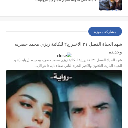
مشاركة مميزة
شهد الحياة الفصل ٣١ الاخير ج٢ للكاتبة زيزي محمد حصريه
وجديده
شهد الحياة الفصل ٣١ الاخير ج٢ للكاتبة زيزي محمد حصريه وجديده (روايه (شهد
الحياة البارت الثلاثون والاخير الجزء الثاني صفاء : ايه دا هو الل…