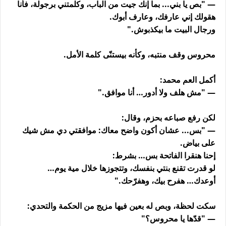
— "بص يا بني... بما إنك جيت من الباب، وكلمتني برجولة، فأنا
هقولك إني عارفك، وعارف أبوك.
ورجال البيت ما بيكذبوش."
محروس وقف منتبه، وكأنه بيستنّى كلمة الأمل.
أكمل العم محمد:
— "مش هلف ولا أدور… أنا موافق."
لكن رفع صباعه بحزم، وقال:
— "بس... عشان أكون واضح معاك: موافقتي دي مش شيك
على بياض.
إحنا هنقرا الفاتحة بس… بشرط:
لو قدرت تقنع بنتي بنفسك، وتتجوزها خلال مية يوم…
أوعدك… هفرح بيك، وهفرّحك."
سكت لحظة، وبص له بعين فيها مزيج من الحكمة والتحدي:
— "قدّها يا محروس؟"