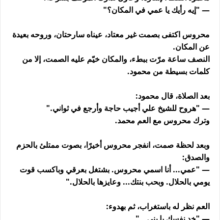
— "إيه رأيك يا عمي في المكان؟"
محروس اكتفى بصمت غير معتاد، عيناه سارحتان، وروحه بعيدة
عن المكان.
النصف ساعة مرّت ببطء، والمكان خيّم عليه الصمت، إلا من
كلمات بسيطة من محمود.
بعد الصلاة، قال محمود:
— "هروح للشيخ علي أجيب حاجة وأرجع في ثواني."
وترك محروس مع العم محمد.
وبعد لحظة صمت، انفجر محروس أخيرًا، بصوت ممتلئ بالحزم
والصدق:
— "عمي... أنا اسمي محروس. بشتغل بعرقي وباكسب قوت
يومي بالحلال. وبحب بنتك... وعايزها بالحلال."
العم نظر له باستغراب، ثم بهدوء:
— "خد نفسك يا بني..."