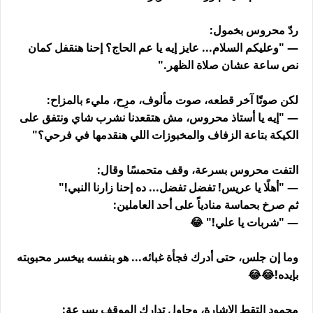
ردّ محروس بخمول:
— "وعليكم السلام... عايز إيه يا عم الحاج؟ إحنا هنقفل كمان
نص ساعة عشان صلاة الظهر."
لكن صوتًا آخر قطعه، صوت مألوف، مرِح، مليء بالمزاح:
— "إيه يا أستاذ محروس، مش هتقعدنا نشرب شاي ونتفق على
الكيكة بتاعة الزفاف والمخبوزات اللي هنقدمها في فرحي؟"
التفت محروس بسرعة، وقف متحمسًا وقال:
— "أهلًا يا عريس! تفضل تفضل... ده إحنا زارنا النبي!"
ثم صرخ بحماسة منادياً على أحد العاملين:
— "شربات يا علي!" 😂
وما إن جلس، حتى أدرك فجأة غبائه... هو بنفسه بيخسر محبوبته
بإيده!😂😂
محمود التقط الإشارة، وحاول تدارك الموقف بسرعة: