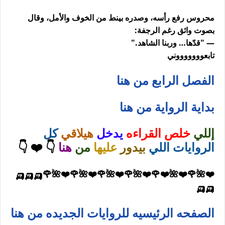
محروس رفع رأسه، وصدره بينط من الخوف والأمل، وقال
بصوت واثق رغم الرجفة:
— "قدّها… وربنا الشاهد."
تابعوووووووني
الفصل الرابع من هنا
بداية الرواية من هنا
إللي
خلص القراءه
يدخل
هيلاقي
كل
الروايات اللي
بيدور
عليها
من
هنا
👇 ❤️ 👇
❤️🌺🌹❤️🌺❤️🌹❤️🌺🌹❤️🌺🌹❤️🌺🌹❤️🌺🌹🛺🛺🛺
🛺🛺
الصفحه الرئيسيه للروايات الجديده من هنا