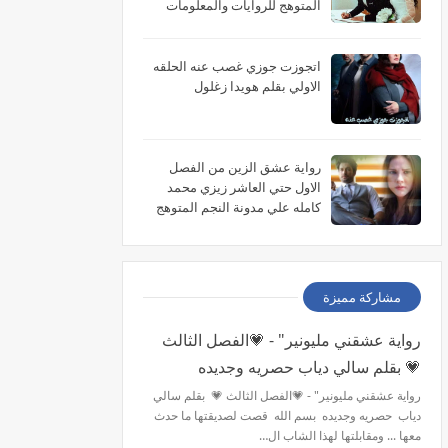
المتوهج للروايات والمعلومات
اتجوزت جوزي غصب عنه الحلقه
الاولي بقلم هويدا زغلول
رواية عشق الزين من الفصل
الاول حتي العاشر زيزي محمد
كامله علي مدونة النجم المتوهج
للروايات
مشاركة مميزة
رواية عشقني مليونير" - 💗الفصل الثالث
💗 بقلم سالي دياب حصريه وجديده
رواية عشقني مليونير" - 💗الفصل الثالث 💗 بقلم سالي
دياب حصريه وجديده بسم الله قصت لصديقتها ما حدث
معها ... ومقابلتها لهذا الشاب ال…