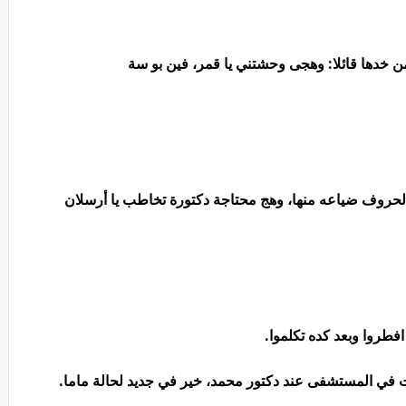
من خدها قائلا: وهجى وحشتني يا قمر، فين بو سة
الحروف ضياعه منها، وهج محتاجة دكتورة تخاطب يا أرسلان
افطروا وبعد كده تكلموا.
ت في المستشفى عند دكتور محمد، خير في جديد لحالة ماما.