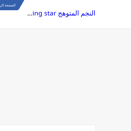
الصفحة الر
النجم المتوهج The glowing star