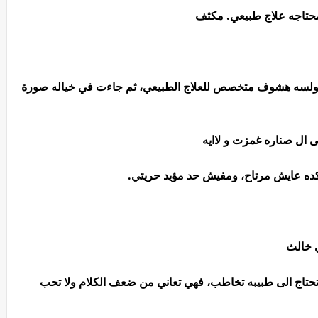
محتاجه علاج طبيعي. مكثف
يت، ولسه هشوف متخصص للعلاج الطبيعي، ثم جاءت في خياله صورة
ى ال صناره غمزت و لاايه
انا كده عايش مرتاح، ومفيش حد مؤيد حريتي.
ي خالث
حتاج الى طبيبه تخاطب، فهي تعاني من ضعف الكلام ولا تحب