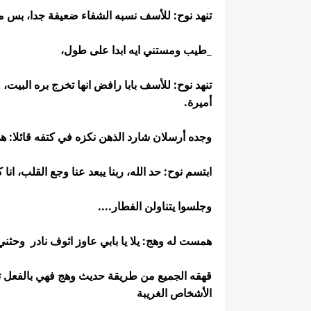
تنهد نوح: للأسف نسبه الشفاء ضعيفة جدا، بس 
_طيب ومستني ايه ابدا على طول،
تنهد نوح: للأسف بابا رافض انها تخرج بره الب
أميرة.
وجده أرسلان شارد الذهن نكزه في كتفه قائلا: ه
ابتسم نوح: حد الله، ربنا يبعد عنا وجع القلب، 
وجلسوا يتناولن الفطار....
همست له وهج: يلا يا بابي عاوز اثوف نادر وحثن
قهقه الجميع من طريقة حديث وهج فهي بالفعل ت
الأشخاص الغريبة