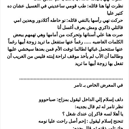
نظرت لها هنا قائله: طب قومي ساعديني في الغسيل عشان ده
كتير عليا
حركت نهي رأسها بالنفي قائله: نو حاطه أكلادور وبعدين امي
قالتلي ذاكري ومش بعرف أغسل أنا
صرت هنا علي أسنانها وتحركت من أمامها وهي تهمهم ببعض
الكلمات الغاضبه ..... رغماً عنها ستفعل ما تريد زوجة أبيها رغماً
عنها ستتحمل غبائها لطالما توفت الأم فمن بعدها سيخشي عليها
وطالما أن الأب لم يأخذ موقف لراحة إبنته فليس من الغريب أن
تفعل بها زوجة أبيها ما تريد
........................................................................
في المعرض الخاص بـ تامر
دلف إسلام إلي الداخل ليقول بمزاح: صباحووو
نظر تامر له ثم قال بجديه:
يا أهلا لسه فاكر إن عندك شغل ؟
تنحنح إسلام ليقول : إحم أصل راحت عليا نومه
حك تامر ذقنه ثم قال بحده: