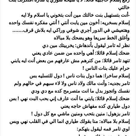
خالتي
-أنت بتستهبل بنت خالتك مين أنت بتخوني يا اسلام ولا ايه
إسلام بسخريه: أخون مين يابت أنتي ! أنتي مفكره نفسك واحده
وهتعيشي في الدور أجري شوفي وراكي ايه بلاش قرف.......
وأغلق الخط سريعا وهو يضحك بلا مبالاه
نظر له تامر ليقول بأندهاش: يخربيتك مين دي
ضحك إسلام قائلا: أهي واحده من ضمن عادي يعني
تنهد تامر قائلا: من كترهم مش عارفهم من بعض أنت ايه يابني
حرام عليك بنات الناس !
إسلام ساخرا: هما دول بنات ناس ! دول للتسليه بس
تامر بجديه: وأنت مالك ولاد ناس ولا لاء سبهم في حالهم ولم
نفسك واتجوز بدل ما انت متصرمح كده مع دي ودي
ضحك إسلام قائلا: يابني ما أنت عارف إني بحب البت نهي ! بس
دول طياري كده مفهاش حاجه يعني
تامر بزهول: منين بتحب ومنين ماشي مع كل دول !
إسلام بلا مبالاه: منا بقولك طياري انما الي في القلب نهي وبس
لوي تامر فمه ليقول بتهكم: