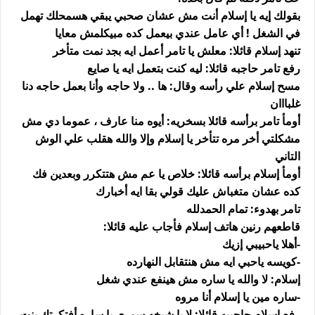
بقولك إيه يا إسلام أنت مش عشان صحبي يبقي هسمحلك تهمل
في الشغل ! أي عامل عندي بيعمل كده مبيكلمش معايا
تنهد إسلام قائلا: معلش يا تامر أعمل ايه بجد نمت متأخر
رفع تامر حاجبه قائلا: ليه كنت بتعمل ايه يا صايع
مسح إسلام علي رأسه وقال: ها .. ولا حاجه وأنا بعمل حاجه دنا
غلبااان
أومأ تامر برأسه قائلا بسخريه: أيوه منا عارف ، عموما دي مش
مشكلتي أخر مره تتأخر يا إسلام وإلا والله هقلب علي الوش
التاني
أومأ إسلام برأسه قائلا: خلاص يا عم مش هتتكرر وبعدين فك
كده عشان متغباش عليك قولي بقا ايه أخبارك
تامر بهدوء: تمام الحمدلله
قاطعهم رنين هاتف إسلام فأجاب عليه قائلا:
-أهلا ياحبيبي إزيك
-كويسه ياحبي ايه مش هنتقابل النهارده
إسلام: لا والله يا ساره مش هينفع عندي شغل
-ساره مين يا إسلام أنا مروه
رفع إسلام حاجبيه قائلا: لا يا شيخه سوري يا ساره أفتكرتك بنت