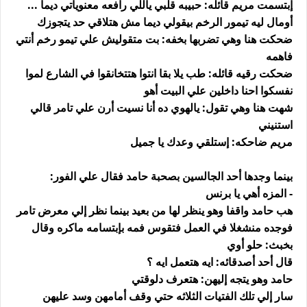
إبتسمت مريم قائله: حبيبه قلبي ياللي رافعه معنوياتي ديما ...
أومال ليه تيمور الرخم بيقولي ديما مش هتلاقي حد يتجوزك
ضحكت هنا وهي تضربها بخفه: بت متقوليش علي تيمو رخم أنتي
فاهمه
ضحكت رقيه قائله: طب يلا بقا انتوا هتتخانقوا في الشارع لموا
نفسكوا احنا داخلين علي البيت أهو
شهت هنا وهي تقول: يالهوي ده أنا نسيت أرن علي تامر قالي
استنيني
مريم ضاحكه: إستلقي وعدك يا جميل
بينما وجدها أحد الجالسين بصحبة حامد فقال علي الفور:
- المزه أهي يا برنس
هب حامد واقفا وهو ينظر لها من بعيد بينما نظر إلي معرض تامر
فوجده منشغلا في العمل فتقوس فمه بإبتسامه ماكره وقال
بخبث: حلو أوي
قال أحد أصدقائه: ايه هتعمل ايه ؟
حامد وهو يتجه إليهن: هتعرف دلوقتي
سار إلي تلك الفتيات الثلاثه حتي وقف أمامهن وسد عليهن