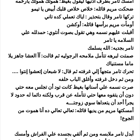
أمسك تامر بطرف آذنيها ليقول بغيظ: هموتك هموتك يارخمه
ضحكت مريم قائله: خلاص خلاص قلبك أبيض يا تيمو
تركها تامر وقال بتحذير : اياك تعملي كده تاني
أومأت مريم برأسها قائله: أوكشن
أقبلت عليهم نسمه وهي تقول بصوت أنثوي: حمدلله علي
السلامه يا تامر
تامر بجديه: الله يسلمك
صمتت لبرهه تتأمل ملامحه الرجوليه ثم قالت: آآ العشا جاهز يلا
ماما مستنياك
تحرك تامر متجهاً إلي غرفته ثم قال: لا شبعان إتعشوا إنتوا ....
ومن ثم دخل غرفته وأغلق الباب خلفه
صرت نسمه علي أسنانها بغيظ كانت تود أن تجلس معه حتي
دون أن يتفوه معها حتي تتأمله عن قرب ولكنه دائما له حدود لا
يجرأ أحد أن يتعداها سوي زوجتـــه
أمسكتها مريم من يديها قائله: تعالي تعالي ده أنا هموت من
الجوع!
أبدل تامر ملابسه ومن ثم ألقي بجسده علي الفراش وأمسك