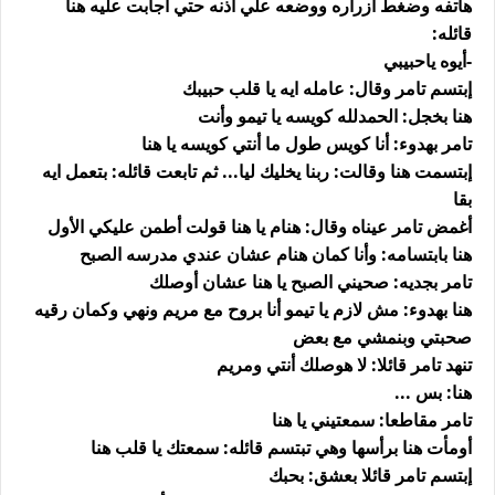
هاتفه وضغط أزراره ووضعه علي آذنه حتي أجابت عليه هنا
قائله:
-أيوه ياحبيبي
إبتسم تامر وقال: عامله ايه يا قلب حبيبك
هنا بخجل: الحمدلله كويسه يا تيمو وأنت
تامر بهدوء: أنا كويس طول ما أنتي كويسه يا هنا
إبتسمت هنا وقالت: ربنا يخليك ليا... ثم تابعت قائله: بتعمل ايه
بقا
أغمض تامر عيناه وقال: هنام يا هنا قولت أطمن عليكي الأول
هنا بابتسامه: وأنا كمان هنام عشان عندي مدرسه الصبح
تامر بجديه: صحيني الصبح يا هنا عشان أوصلك
هنا بهدوء: مش لازم يا تيمو أنا بروح مع مريم ونهي وكمان رقيه
صحبتي وبنمشي مع بعض
تنهد تامر قائلا: لا هوصلك أنتي ومريم
هنا: بس ...
تامر مقاطعا: سمعتيني يا هنا
أومأت هنا برأسها وهي تبتسم قائله: سمعتك يا قلب هنا
إبتسم تامر قائلا بعشق: بحبك