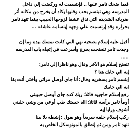
فيما ضحك تامر عليها .. فإبتسمت له وركضت إلي داخل
المدرسه وهي تبتسم بحب وقلبها يكاد أن يخرج من مكانه أثر
ضرباته الشديده التي تدق عشقا لزوجها الحبيب بينما تنهد تامر
بحراره وقد إرتسمت علي وجهه إبتسامه عاشقه ...
أقبل عليه إسلام بصحبة نهي التي كانت تمسك بيده وما إن
وجدت تامر تنحنحت بحرج وأسرعت في إتجاه باب المدرسه
.....
تنحنح إسلام هو الآخر وقال وهو ناظرا إلي تامر:
إيه الي جابك هنا ؟
إبتسم تامر بسخريه وقال: أنا جاي أوصل مراتي وأختي أنت بقا
ايه الي جايبك
رفع إسلام حاجبيه قائلا: زيك كده جاي أوصل حبيبتي
أومأ تامر برأسه قائلا: اااه حبيبتك طب أوعي من وشي خليني
أشوف ورايا إيه
ركب إسلام خلفه سريعاً وهو يقول : إشطه يلا بينا
تنهد تامر ومن ثم إنطلق بالموتوسكل الخاص به