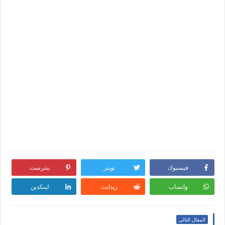
فيسبوك
تويتر
بنترست
واتساب
ريدايت
لينكدين
المقال التالي