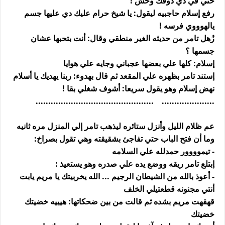
حتي في دي ذوقك وحش !
رفع إسلام حاجبيه ليقول: يا شيخ حرام عليك دي عليها جسم
يالهوووي فرسه !
زُهل تامر من حديثه الغير منطقي وقال: أنت بتحبها عشان
جسمها ؟
إسلام: كلها علي بعضها عجباني وجايه علي هوايا
إستند تامر بظهره علي المقعد ثم قال بهدوء: ربنا يهديك يا أسلام
نهض إسلام وهو يقول سريعا: أشوف شغلي بقا !
..................... ...............................................
عم ظلام الليل وأنزل ستائره ليذهب تامر إلي المنزل مره ثانيه
وما أن فتح الباب حتي تفاجئ بشقيقته وهي تقول بصراخ:
- تيموووور حمدلله علي السلامه
إبتلع تامر ريقه ووضع يده علي صدره وهو يستعيذ :
- أعوذ بالله من الشيطان الرجيم ... الله يخربيتك يا مريم يابت
أنتي مجنونه قطعتيلي الخلف
قهقهت مريم بشده ثم قالت من بين ضحكاتها: هيييه خضيتك
خضيتك