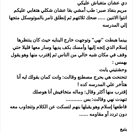
دي عشان متغباش عليكي
مريم بنفاذ صبر: طب أمشي بقا عشان شكلي هتغابي عليكم
انتوا الاتنين ..... ضحك ثلاثتهم ثم إنطلق تامر بالموتوسكل متجها
إلي المدرسه
بينما هبطت "نهي" وتوجهت خارج البنايه حيث كان ينتظرها
إسلام الذي إتجه إليها وأمسك بكف يديها وسار معها قليلا حتي
وقف في مكان شبه خالي من الناس ثم إقترب منها وهو يقول
بهمس :
وحشتيني يابت
تنحنحت هي بحرج مصطنع وقالت: وانت كمان بقولك ايه أنا
هتأخر علي المدرسه كده !
إقترب منها أكثر وقال: وماله متخافيش أنا هوصلك
تنهدت نهي وقالت: بس ...........
قاطعها إسلام وهو يقبلها بنهم لتسكت عن الكلام وتتجاوب معه
دون تردد أو مقاومه ......
يتبع