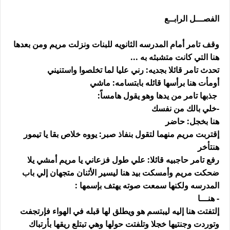
الفصـــل الرابــع
وقف تامر أمام المدرسه الثانويه للبنات ونزلت مريم ومن بعدها
هنا التي كانت متشبثه به ...
تحدث تامر قائلا بجديه: رني عليا لما تخلصوا واستنيني
أومأت هنا برأسها قائله بابتسامه: ماشي
جذبها تامر من يدها وهو يقول هامساً:
-خلي بالك من نفسك
هنا بخجل: حاضر
إقتربت مريم منهما لتقول بنفاذ صبر: يووه خلاص بقا يا تيمور
هنتأخر
رفع تامر حاجبيه قائلا: علي طول فزعاني يا مريم أمشي يلا
ضحكت مريم وأمسكت بيد هنا ليسير الأثنان متجهان إلي باب
المدرسه ولكنها سمعت صوته يهتف بإسمها :
- هنـــا
إلتفتت هنا إليه ليبتسم هو ويطلق لها قبله في الهواء فإرتجفت
وتوردت وجنتيها خجلا وتلفتت حولها وهي تبتلع ريقها بأرتباك