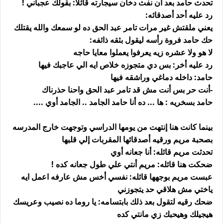
تحدث حامد بعد أن نفث دخان سيجارته قائلا: بقولك عجباني !
رد عليه أحد أصدقائه:
يعني ملقتش غير مرات تامر عبد الحق ده لو سمعك والله يقتلك
حك حامد فروة رأسه ليقول بثقه ذائفه:
لا هو ولا عشره زيه يعرفوا يعملوا معايا حاجه
رد عليه أخر: بس دي متجوزه خلاص ايه الي عاجبك فيها
حامد: داخله دماغي وراشقه فيها
-أنت حر بس أنت مش قد تامر عبد الحق واحنا حذرناك
حامد بسخريه : ها ... ده أنا حامد الجامد .. الجامد أوي ....
بينما كانت هنا إنتهت من يومها الدراسي وتوجهت خارج المدرسه
بصحبة مريم ورقيه أصدقائها المقربات إلي قلبها
تحدثت مريم قائله: أنا جعانه أوي
ضحكت هنا قائله: مريم أنتي علي طول جعانه كده !
عبست مريم بوجهها قائله: نفسي أخس مش عارفه اعمل ايه
ياختي مش هلاقي حد يتجوزني
ضحك رقيه لتقول بعد ذلك بابتسامه: يا روما ده نصيب وعريسك
هيجيلك وهيحبك زي مانتي كده