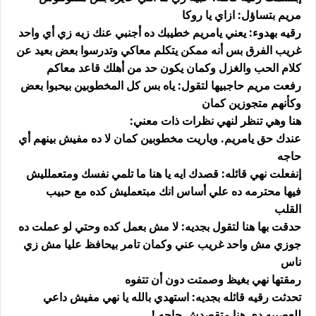
مريم بتساؤل: ازاي يا روكا
رقيه بهدوء: يعني يامريم خطيبك ده أجنبي عنك زيه زي أي واحد
غريب الفرق بس أنه ممكن يتكلم معاكي وتدرسوا بعض بعيد عن
كلام الحب والغزل وكمان يكون حد من أهلك قاعد معاكم
رفعت مريم حاجبيها لتقول: ياه بس كل المخطوبين بيحبوا بعض
وكأنهم متجوزين كمان
هنا وهي تنظر لنهي نظرات ذات معني:
عندك حق يامريم. وياريت مخطوبين كمان لا ده مفيش بينهم أي
حاجه
إنفعلت نهي قائله: قصدك ايه يا هنا ما تلمي نفسك ومتعملليش
فيها محترمه ده علي أساس انك مبتعمليش كده مع حبيب
القلب
حدقت بها هنا لتقول بجديه: لا مش بعمل كده وحتي لو عملت ده
جوزي مش واحد غريب عني وكمان تامر بيحافظ عليا مش زي
ناس
رمقتها نهي بغيظ وصمتت دون أن تتفوه
تحدثت رقيه قائله بجديه: استهدي بالله يا نهي مفيش داعي
للعصبيه دي هنا متقصدش حاجه !