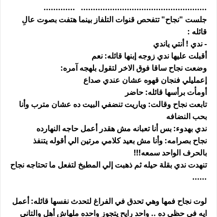
.................................................... .............
جلست "نجاح" تتفحص قنوات التلفاز بينما هتفت بصوت عالِ
قائله :
- ندي ! أنتي ياندي
أقبلت عليها ندي زوجه إبنها قائله: نعم
وضعت نجاح ساقا فوق الاخر لتقول بلهجه آمره:
إعمليلي فنجان قهوه عشان عندي صداع
أومأت برأسها قائله: حاضر
تابعت نجاح وقالت: وياريت تنضفي البيت ده عشان مترب وأنا
بحب النضافه
ندي بهدوء: بس أنا تعبانه مش هقدر أعمل حاجه النهارده
نجاح بصرامه: وأنا مش بعيد كلامي مرتين الي أقوله يتنفذ
بالحرف الواحد سمعه!!!
تنهدت ندي بقلة حيله ثم ذهبت إلي المطبخ لتفعل ما تحتاجه نجاح
......
لوت نجاح فمها وهي تحدق في الفراغ لتحدث نفسها قائله: أعمل
ايه في حظي ده .. واحد رايح يتجوز واحده ملهاش أهل والتاني