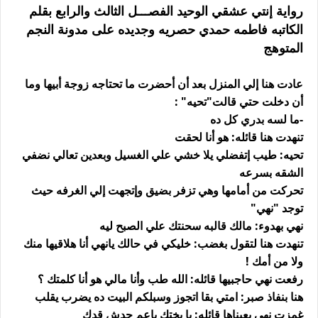
رواية إنتي عشقي الوحيد الفصـــل الثالث والرابع بقلم
الكاتبه فاطمه حمدي حصريه وجديده على مدونة النجم
المتوهج
عادت هنا إلي المنزل بعد أن أحضرت ما تحتاجه زوجة أبيها وما
أن دخلت حتي قالت"تحيه" :
-ما لسه بدري كل ده
تنهدت هنا قائله: هو أنا لحقت
تحيه: طيب إتفضلي يلا خشي علي الغسيل وبعدين تعالي نضفي
الشقه بسرعه
تحركت من أمامها وهي تزفر بضيق وإتجهت إلي الغرفه حيث
توجد "نهي"
نهي بهدوء: مالك قالبه سحنتك علي الصبح ليه
تنهدت هنا لتقول بغضب: خليكي في حالك يانهي أنا هلاقيها منك
ولا من أمك !
رفعت نهي حاجبيها قائله: الله طب وأنا مالي هو أنا كلمتك ؟
هنا بنفاذ صبر: امتي بقا اتجوز وسبلكم البيت ده يضرب يقلب
غمزت نهي بعيناها قائله: يا بختك ياعم حدش قدك