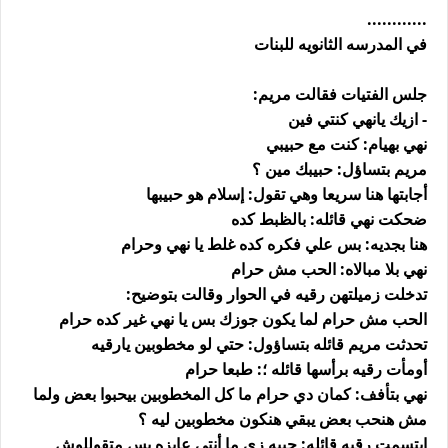
............
في المدرسه الثانويه للبنات
جلس الفتيات فقالت مريم:
- ازيك يانهي كنتي فين
نهي بهيام: كنت مع حبيبي
مريم بتساؤل: حبيبك مين ؟
أجابتها هنا سريعا وهي تقول: إسلام هو حبيبها
ضحكت نهي قائله: بالظبط كده
هنا بجديه: بس علي فكره كده غلط يا نهي وحرام
نهي بلا مبالاه: الحب مش حرام
تدخلت زميلتهن رقيه في الحوار وقالت بتوضيح:
الحب مش حرام لما يكون جوزك بس يا نهي غير كده حرام
تحدثت مريم قائله بتساؤول: حتي لو مخطوبين يارقيه
أومأت رقيه برأسها قائله ؛: طبعا حرام
نهي بتأفف: كمان دي حرام ما كل المخطوبين بيحبوا بعض ولما
مش هنحب بعض يبقي هنكون مخطوبين ليه ؟
إبتسمت رقيه قائله: حبيه زي ما أنتي عايزه بس متقوللوش