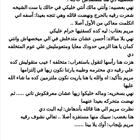
نهي بعصبيه: وأنتي مالك أنتي خليكي في حالك يا ست الشيخه
شعرت رقيه بالحرج ونهضت قائله وهي تتجه بعيدا: آسفه اني
اتكلمت معاكي من الأول أصلا ..
مريم بعتاب: ليه كده كسفتيها حرام عليكي
نهي بلا مبالاه: أحسن عشان متدخلش في الي ميخصهاش وانتي
كمان يا هنا الزمي حدودك معايا ومتعومليش علي عوم المتخلفه
دي
هزت هنا رأسها لتقول باستغراب: متخلفه ! عيب متقوليش كده
علي رقيه دي محترمه وطيبه يارتنا نكون زيها في إلتزامها
مريم بتأكيد: اه والله يا هنا ياريت نكون ملتزمين كده ما شاء الله
عليها
نهي بسخريه: وماله خليكوا زيها عشان معرفكوش تاني ..... ثم
نهضت متحركه بعيدا عنهما
نظرت مريم الي هنا قائله بأندهاش: ايه البت دي
هنا بغضب: سيبك منها مستفزه أصلا .. تعالي نشوف رقيه
مريم بإيجاب: أوك يلا بينا ......