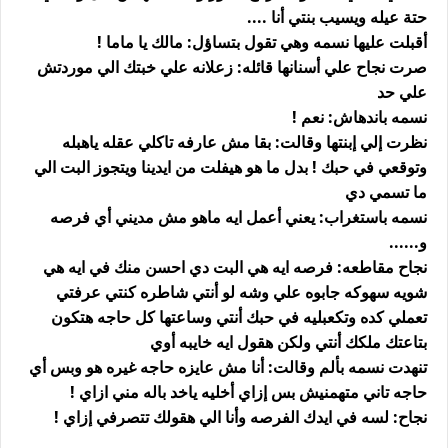
حتة عيله ويسيب بنتي أنا ....
أقبلت عليها نسمه وهي تقول بتساؤل: مالك يا ماما !
صرت نجاح علي أسنانها قائله: زعلانه علي خبتك الي موردتش
علي حد
نسمه باندهاش: نعم !
نظرت إلي إبنتها وقالت: بقا مش عارفه تاكلي عقله ياهبله
وتوقعي في حبك ! بدل ما هو هيفلت من ايدينا ويتجوز البت الي
ما تسمي دي
نسمه باستغراب: يعني أعمل ايه ماهو مش مديني أي فرصه
و......
نجاح مقاطعه: فرصه ايه هي البت دي احسن منك في ايه هي
شويه سهوكه جابوه علي وشه لو أنتي شاطره كنتي عرفتي
تعملي كده وتكعبليه في حبك أنتي وساعتها كل حاجه هتكون
بتاعتك ملكك أنتي ولكن هقول ايه خايبه أوي
تنهدت نسمه بألم وقالت: أنا مش عايزه حاجه غيره هو وبس أي
حاجه تاني متهمنيش بس إزاي أخليه ياخد باله مني ازاي !
نجاح: لسه في ايدك الفرصه وأنا الي هقولك تتصرفي إزاي !