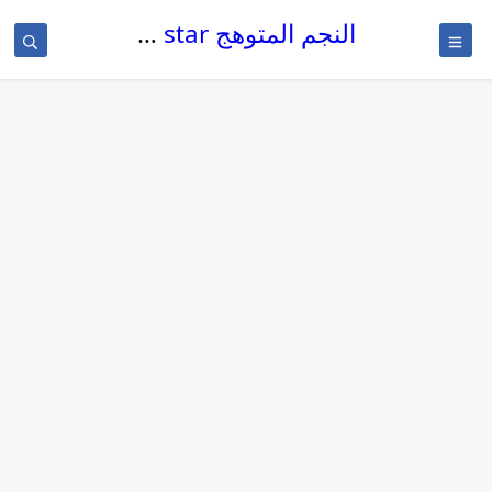
النجم المتوهج The glowing star