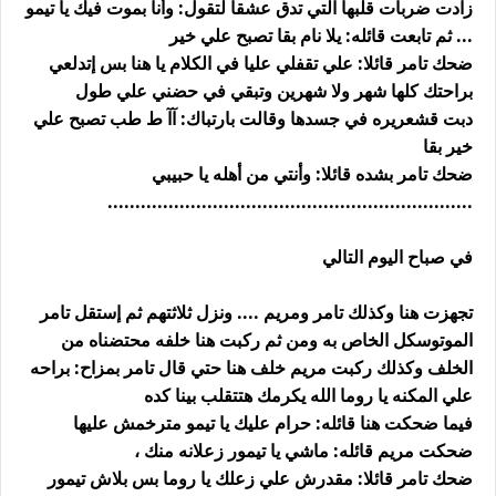
زادت ضربات قلبها التي تدق عشقا لتقول: وأنا بموت فيك يا تيمو
... ثم تابعت قائله: يلا نام بقا تصبح علي خير
ضحك تامر قائلا: علي تقفلي عليا في الكلام يا هنا بس إتدلعي
براحتك كلها شهر ولا شهرين وتبقي في حضني علي طول
دبت قشعريره في جسدها وقالت بارتباك: آآ ط طب تصبح علي
خير بقا
ضحك تامر بشده قائلا: وأنتي من أهله يا حبيبي
..................................................................
في صباح اليوم التالي
تجهزت هنا وكذلك تامر ومريم .... ونزل ثلاثتهم ثم إستقل تامر
الموتوسكل الخاص به ومن ثم ركبت هنا خلفه محتضناه من
الخلف وكذلك ركبت مريم خلف هنا حتي قال تامر بمزاح: براحه
علي المكنه يا روما الله يكرمك هتتقلب بينا كده
فيما ضحكت هنا قائله: حرام عليك يا تيمو مترخمش عليها
ضحكت مريم قائله: ماشي يا تيمور زعلانه منك ،
ضحك تامر قائلا: مقدرش علي زعلك يا روما بس بلاش تيمور