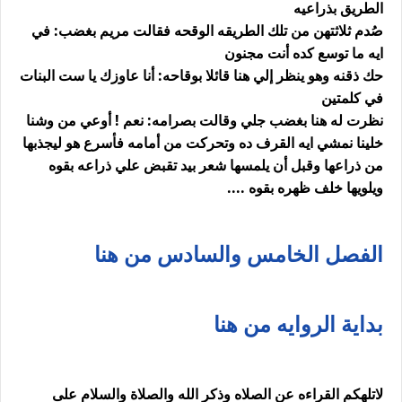
الطريق بذراعيه
صُدم ثلاثتهن من تلك الطريقه الوقحه فقالت مريم بغضب: في
ايه ما توسع كده أنت مجنون
حك ذقنه وهو ينظر إلي هنا قائلا بوقاحه: أنا عاوزك يا ست البنات
في كلمتين
نظرت له هنا بغضب جلي وقالت بصرامه: نعم ! أوعي من وشنا
خلينا نمشي ايه القرف ده وتحركت من أمامه فأسرع هو ليجذبها
من ذراعها وقبل أن يلمسها شعر بيد تقبض علي ذراعه بقوه
ويلويها خلف ظهره بقوه ....
الفصل الخامس والسادس من هنا
بداية الروايه من هنا
لاتلهكم القراءه عن الصلاه وذكر الله والصلاة والسلام على