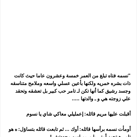
"نسمه فتاه تبلغ من العمر خمسة وعشرون عاما حيث كانت
ذات بشره خمريه ولكنها بأعين عسلي واسعه وملامح متناسقه
وجسد رشيق كما أنها تكن لـ تامر حب كبير بل تعشقه وتحقد
علي زوجته هي و ـ والدتها .....
أقبلت عليها مريم قائله: إعمليلي معاكي شاي يا نسوم
أومأت نسمه برأسها قائله: أوك ... ثم تابعت قائله بتساؤل: ه هو
تامر هيتجوز أمتي يا مريم لسه محددتش !