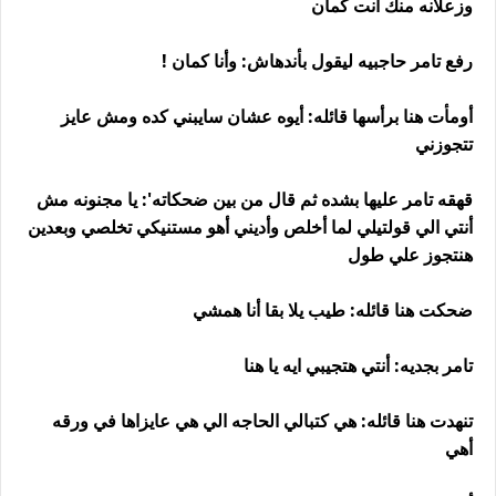
وزعلانه منك أنت كمان
رفع تامر حاجبيه ليقول بأندهاش: وأنا كمان !
أومأت هنا برأسها قائله: أيوه عشان سايبني كده ومش عايز
تتجوزني
قهقه تامر عليها بشده ثم قال من بين ضحكاته': يا مجنونه مش
أنتي الي قولتيلي لما أخلص وأديني أهو مستنيكي تخلصي وبعدين
هنتجوز علي طول
ضحكت هنا قائله: طيب يلا بقا أنا همشي
تامر بجديه: أنتي هتجيبي ايه يا هنا
تنهدت هنا قائله: هي كتبالي الحاجه الي هي عايزاها في ورقه
أهي