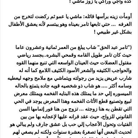
كده وأجي وراكي يا زوز ماشي !
أومأت زينه برأسها قائله: ماشي يا عمو ثم ركضت لتخرج من
الغرفه ... حتي تابعها تامر بعيناه وهو يبتسم لأنه يعشق الأطفال
بشكل غير طبيعي !
("تامر عبد الحق" شاب يبلغ من العمر ثمانية وعشرون عاما
حيث كان تامر طويل القامه وقمحي البشره..بجسد رياضي
مفتول العضلات حيث العينان الواسعه التي تنبع منهما القوه
والحواجب الكثيفه والشعر الأسود الكثيف اللامع كما أنه له
شارب عريض يزيد من رجولته ويتماشي مع ملامح وجهه ليعطيه
وسامه أكثر .... هو شاب ذو شخصيه قويه جاده يتمتع بالحاله
الميسوره إلي حد ما يمتلك هذه البنايه الفخمه ويمتلك معرض
لبيع وتصنيع قطع الأثاث الفخمه وهذا المعرض يوجد في الحي
التي تقطن به هنا زوجته ... تزوج من هنا فور إتمامها السن
القانوني للزواج، حيث عقد قرانه عليها لإعجابه بها من بين
الفتيات وتحول الأعجاب إلي حب بل عشق جارف ولم يبالي هو
لحديث البعض أنها تصغرهُ بعشرة سنوات ولكنه لم يصغي لهم