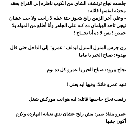
جلست نجاح ترتشف الشاي من الكوب ناظره إلي الفراغ بحقد
محدثه لنفسها قائله:
- وعلي أخر الزمن رايح يتجوز حتة عيله لا راحت ولا جت عشان
تيجي تاخد الهيلمان ده كله علي الجاهز وأنا أطلع من المولد بلا
حمص ! بس لا ده أنا نجــاح !
رن جرس المنزل المنزل ليدلف "عمرو" إلي الداخل حتي قال
بهدوء: صباح الخير يا ماما
نجاح ببرود: صباح الخير يا عمرو كل ده نوم
تنهد عمرو قائلا: وفيها ايه يعني !
رفعت نجاح حاجبيها قائله: ليه هو انت موركش شغل
عمرو بنفاذ صبر: مش رايح عشان ندي تعبانه النهارده ولازم
أكون جنبها