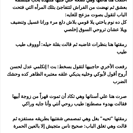
بعشق ثم نهضت من الفراش لتتفاجئ بتلك المرأه التي فتحت
الباب لتقول بصوت مزعج للغايه:
كل ده نوم ياختي يلا قومي بلاش دلع مرء ورانا غسيل وتنضيف
ويلا عشان تروحي السوق إخلصي
رمقتها هنا بنظرات غاضبه ثم قالت بقلة حيله: أوووف طيب
طيب
رفعت الأخري حاجبيها لتقول بسخط: بت ! إتكلمي عدل لحسن
أروح أقول لأبوكي وخليه يديكي علقه معتبره الظاهر كده وحشك
الضرب
صرت هنا علي أسنانها وهي تكاد أن تموت قهراً من زوجة أبيها
فقالت بهدوء مصطنع: طيب روحي أنتي وأنا جايه وراكي
رمقتها "تحيه" بغل وهي تمصمص شفتيها بطريقه مستفزه ثم
قالت وهي تغلق الباب: صحيح ناس متجيش إلا بالعين الحمرة