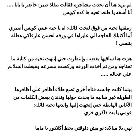
لم تريد هنا أن تحدث مشاجره فقالت بنفاذ صبر: حاضر يا بابا ....
أنا أسفه يا طنط تحيه ها كده كويس
رمقتها تحيه من فوق لتحت قائله: اه يا حبة عيني كويس أصبري
أما أكتبلك الحاجه الي عايزاها في ورقه لحسن عارفاكي هطله
بتنسي !
هزت هنا ساقيها بغضب وإنتظرت حتي إنتهت تحيه من كتابة ما
تحتاجه ومن ثم أخذت الورقه وركضت مسرعه وهبطت السلالم
علي عجاله .....
بينما كانت جالسه فتاه أخري تضع طلاء أظافر علي أظافرها
الطويله غير مباليه ما يحدث حولها وتدندن ببعض الكلمات من
الأغاني الهابطه حتي إتجهت إليها والدتها تحيه قائله:
قومي يا بت ذاكري فزي
نهي بلا مبالاه: نو مش دلوقتي بحط أكلادور يا ماما