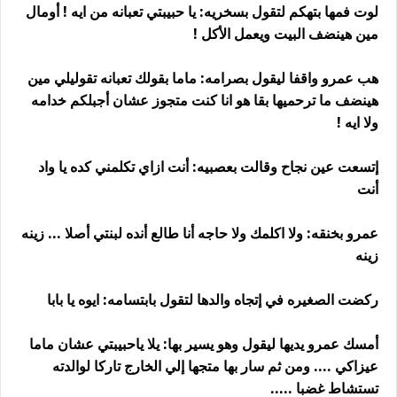
لوت فمها بتهكم لتقول بسخريه: يا حبيبتي تعبانه من ايه ! أومال
مين هينضف البيت ويعمل الأكل !
هب عمرو واقفا ليقول بصرامه: ماما بقولك تعبانه تقوليلي مين
هينضف ما ترحميها بقا هو انا كنت متجوز عشان أجبلكم خدامه
ولا ايه !
إتسعت عين نجاح وقالت بعصبيه: أنت ازاي تكلمني كده يا واد
أنت
عمرو بخنقه: ولا اكلمك ولا حاجه أنا طالع أنده لبنتي أصلا ... زينه
زينه
ركضت الصغيره في إتجاه والدها لتقول بابتسامه: ايوه يا بابا
أمسك عمرو يديها ليقول وهو يسير بها: يلا ياحبيبتي عشان ماما
عيزاكي .... ومن ثم سار بها متجها إلي الخارج تاركا لوالدته
تستشاط غضبا .....