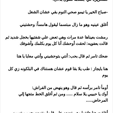
-صباح الخير يا تيمو صحي النوم بقي عشان الشغل
أغلق عينيه وهو ما زال مبتسما ليقول هامساً: وحشتيني
رمشت بعيناها عدة مرات وهي تعض علي شفتيها بخجل شديد ثم
قالت بعفويه: لحقت أوحشك أنا كل يوم بكلمك وأشوفك
ضحك تامر ثم قال بحب: أنتي بتوحشيني وأنتي معايا يا هنا
هنا بايجاز : طب يلا بقا قوم عشان هستناك في البلكونه زي كل
يوم
أومأ تامر برأسه ثم قال وهو ينهض من الفراش:
أوك يا حبيبي يلا سلام ..... ومن ثم أغلق الخط متجها إلي
المرحاض.....
أغلقت هنا هاتفها وهي تضعه علي قلبها متنهده بحب مبتسمه