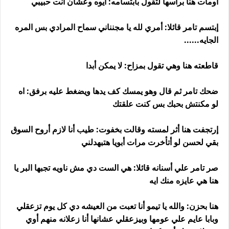
أومأت هنا برأسها لتقول بابتسامه: ايوه وعشان أنت حبيبي
إبتسم تامر قائلا: أمري لله يا مجنناني سماح المرادي بس المره
الجايه......
قاطعته هنا وهي تقول بمزاح: لا يمكن أبدا
ضحك تامر ثم قال وهو يمسك كف يدها ويضغط عليه برفق: اه
لو مكنتش بحبك بس كنت علقتك
إرتجفت هنا أثر لمسته وقالت بخفوت: طيب أنا لازم أروح السوق
بقي لحسن لو أتأخرت مرات أبويا هتبهدلني
صر تامر علي أسنانه قائلا: هي الست دي مش ناويه تجبها البر يا
هنا هي عايزه منك ايه
هنا بحزن: والله يا تيمو أنا تعبت من العيشه دي كل يوم تزعقلي
وبابا عايم علي عومها وبيزعقلي عشانها أنا زعلانه منهم أوي