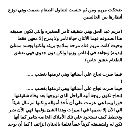
ضحكت مريم ومن ثم جلست لتتناول الطعام بصمت وهي توزع
أنظارها بين الجالسين
(مريم عبد الحق وهي شقيقه تامر الصغيره والتي تكون صديقه
هنا الصدوقه فهما الأثنان حياة تامر ولا يمزح إلا معهن فقط
وحيث كانت مريم فتاه مرحه بملامح بريئه ولكنها بجسد ممتلئ
(بدينه) وتجاهد في إنقاص وزنها ولكن دون جدوي فهي تعشق
الطعام عشق خاص)
فيما صرت نجاح علي أسنانها وهي ترمقها بغضب .....
(
فيما صرت نجاح علي أسنانها وهي ترمقها بغضب .....
(نجاح تكون زوجة أبيه الراحل الذي تزوجها بعد وفاة شقيقتها
فورا بينما هي عزمت علي أن تأخذ أمواله ولكنها لم تنال شيئاً
الي الآن إلا نصيبها في الميراث وهذا الشئ يؤلمها فهي الآن تدبر
وتخطط كيف تستحوذ علي تلك الأملاك الخاصه بتامر كما أنها
تكن له ولشقيقته كرهاً خفياً تغلفهُ بالحنان الزائف ! كما أن يوجد