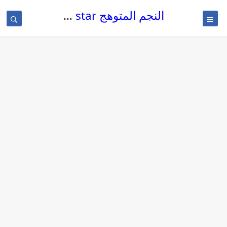
النجم المتوهج The glowing star