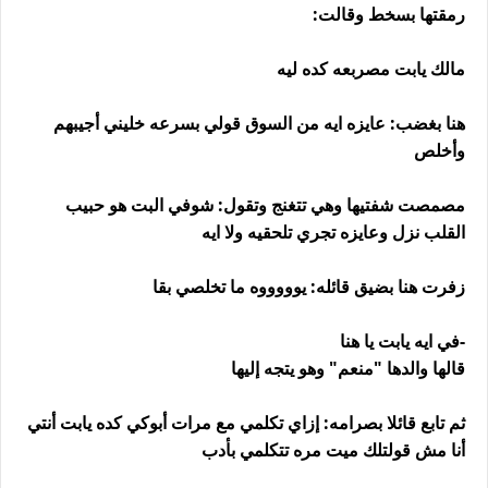
رمقتها بسخط وقالت:
مالك يابت مصربعه كده ليه
هنا بغضب: عايزه ايه من السوق قولي بسرعه خليني أجيبهم
وأخلص
مصمصت شفتيها وهي تتغنج وتقول: شوفي البت هو حبيب
القلب نزل وعايزه تجري تلحقيه ولا ايه
زفرت هنا بضيق قائله: يوووووه ما تخلصي بقا
-في ايه يابت يا هنا
قالها والدها "منعم" وهو يتجه إليها
ثم تابع قائلا بصرامه: إزاي تكلمي مع مرات أبوكي كده يابت أنتي
أنا مش قولتلك ميت مره تتكلمي بأدب