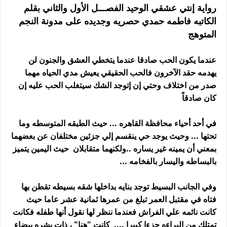
رواية إنتي عشقي الوحيد الفصـــل الأول والثاني بقلم
الكاتبه فاطمه حمدي حصريه وجديده على مدونة النجم
المتوهج
عندما يكون الحب صادقا عندما يتخطي العشق والجنون لن
يهدمه حقد الآخرون فالحب الحقيقي يعيش مدي الحياه مهما
صدر من اختلاف وحتي إن إتوجد الشك سيتغلب الحب عليه إن
كان صادقاً
في أحد أحياء محافظة القاهره ... حيث الطبقه المتوسطه وما
تحتها ... وحيث يوجد حي ينقسم إلي جزئين مختلفان عن بعضهما
بمعني أن يمينه غير يساره ..ولكنهما متقابلان حيث اليمين يتميز
بالبساطه واليسار بالفخامه ...
وفي الجانب البسيط توجد بنايه بداخلها شقه بسيطه تقطن بها
فتاه في مقتبل العمر تبلغ من عمرها ثمانية عشر عاما حيث
كانت نائمه علي الفراش فعندما ننظر لها نقول أنها طفله فكانت
تمتلك من البراءه جزءا كبيرا .... كانت "هنا" ، ذات بشره بيضاء