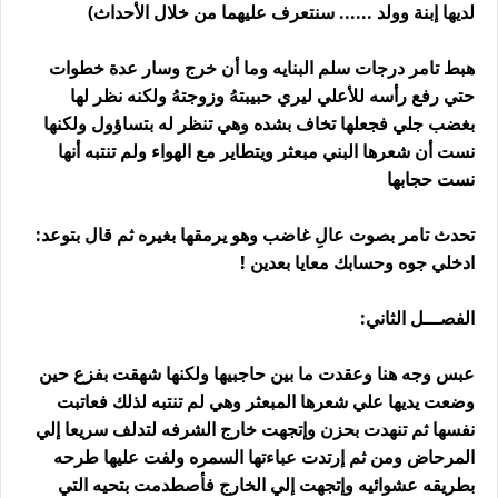
لديها إبنة وولد ...... سنتعرف عليهما من خلال الأحداث)
هبط تامر درجات سلم البنايه وما أن خرج وسار عدة خطوات
حتي رفع رأسه للأعلي ليري حبيبتهُ وزوجتهُ ولكنه نظر لها
بغضب جلي فجعلها تخاف بشده وهي تنظر له بتساؤول ولكنها
نست أن شعرها البني مبعثر ويتطاير مع الهواء ولم تنتبه أنها
نست حجابها
تحدث تامر بصوت عالِ غاضب وهو يرمقها بغيره ثم قال بتوعد:
ادخلي جوه وحسابك معايا بعدين !
الفصـــل الثاني:
عبس وجه هنا وعقدت ما بين حاجبيها ولكنها شهقت بفزع حين
وضعت يديها علي شعرها المبعثر وهي لم تنتبه لذلك فعاتبت
نفسها ثم تنهدت بحزن وإتجهت خارج الشرفه لتدلف سريعا إلي
المرحاض ومن ثم إرتدت عباءتها السمره ولفت عليها طرحه
بطريقه عشوائيه وإتجهت إلي الخارج فأصطدمت بتحيه التي