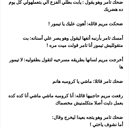
ضحك تامر وهو يقول : يابت بطلي الفزع الي بتعملهولي كل يوم
ده هضربك
ضحكت مريم قائله: أهون عليك يا تيمور !
أمسك تامر بأرنبه أنفها ليقول وهو يصر علي أسنانه: بت
متقولليش تيمور أنا تامر قولت ميت مره !
أخرجت مريم لسانها بطريقه مسرحيه لتقول بطفوليه: لا تيمور
ها
ضحك تامر قائلا: ماشي يا كرومبه هانم
رفعت مريم حاجبيها قائله: أنا كرومبه ماشي ماشي أنا كده كده
بعمل دايت أصلا متكلمنيش مخصماك
ضحك تامر وهو يتجه بعيدا ليخرج وقال:
أما نشوف ياختي !