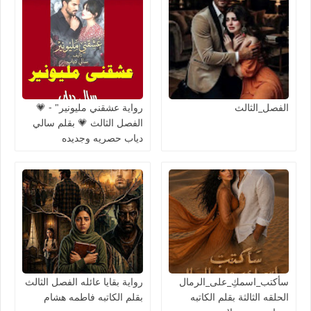
الفصل_الثالث
رواية عشقني مليونير" - 💗
الفصل الثالث 💗 بقلم سالي
دياب حصريه وجديده
سأكتب_اسمكِ_على_الرمال
رواية بقايا عائله الفصل الثالث
الحلقه الثالثة بقلم الكاتبه
بقلم الكاتبه فاطمه هشام