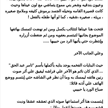
وعيون بندقيه وشعر بني مموج يتماشي مع لون عيناها وحيث
كانت قصيرة القامه ونحيله الجسد برموش كثيفه وملامح صغيره
، بريئه ، صغيره ،شقيه ، كما لو أنها طفله بالفعل !
فتحت هنا عيناها لتتثائب بكسل ومن ثم نهضت لتمسك بهاتفها
الموضوع بجانبها لتبتسم بعفويه ومن ثم ضغطت أزراره
وإنتظرت حتي يأتيها الرد من حبيبها .....
وعلي الجانب الآخر
حيث البنايات الفخمه يوجد بنايه بأكملها بأسم "تامر عبد الحق"
... الذي كان نائم هو الآخر علي فراشه ليفيق علي أثر صوت
رنين هاتفه ليمسك به وما أن نظر في الشاشه حتي إبتسم ووضع
الهاتف علي آذنه قائلا:
صباح الورد يا حبيبي
إبتسمت هنا أثر استماعها صوته الذي تعشقه عشقا ودبت
قشعريره في جسدها لتقول بدلال: