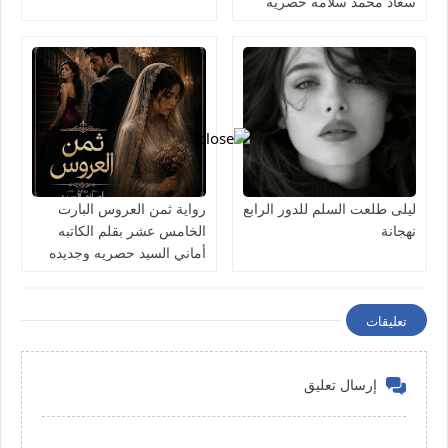
سعاد محمد سلامه حصريه
وجديده
ليلى طلعت السلم للدور الرابع
رواية ثمن العروس البارت
نهجانة
الخامس عشر بقلم الكاتبه
أماني السيد حصريه وجديده
تعليقات
إرسال تعليق