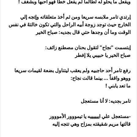
ويفعل ما يحلو له لطالما لم يفعل خطأ فهو أحبها وبشغف !
إرتدي تامر ملابسه سريعا ومن ثم أخذ متعلقاته وإتجه إلي
الخارج حيث توجد زوجة أبيه الراحل والتي تكون خالتهُ في نفس
الوقت وما أن وجدها حتي قال بجديه: صباح الخير
إبتسمت "نجاح" لتقول بحنان مصطنع زائف:
صباح الخير يا حبيبي يلا إفطر
رفع تامر أحد حاجبيه ولم يعقب ليتناول بضعة لقيمات سريعا
ووهو واقفاً ... بينما قالت نجاح:
ما تعد يابني !
تامر بجديه: لا أنا مستعجل
-مستعجل علي اييييييه يا تيمووور الأمووور
قالتها مريم شقيقته بمزاح وهي تتجه إليه