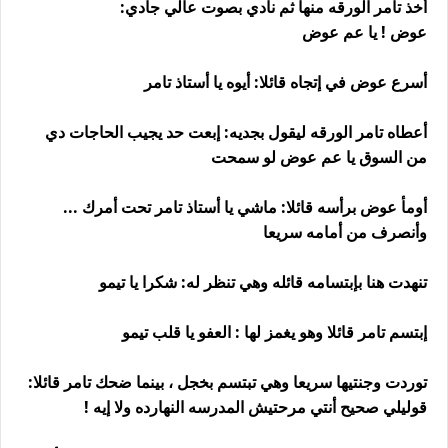
أخذ تامر الورقه منها ثم نادي بصوت عالي جادي:
عوض ! يا عم عوض
أسرع عوض في إتجاه قائلا: أيوه يا أستاذ تامر
أعطاه تامر الورقه ليقول بجديه: إبعت حد يجيب الحاجات دي
من السوق يا عم عوض لو سمحت
أومأ عوض برأسه قائلا: ماشي يا أستاذ تامر تحت أمرك ...
وأنصرف من أمامه سريعا
تنهدت هنا بإبتسامه قائله وهي تنظر له: شكرا يا تيمو
إبتسم تامر قائلا وهو يغمز لها : العفو يا قلب تيمو
توردت وجنتيها سريعا وهي تبتسم بخجل ، بينما ضحك تامر قائلا:
قوليلي صحيح أنتي مرحتيش المدرسه النهارده ولا إيه !