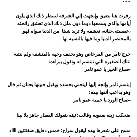
.....
زفرت هنا بضيق وإتجهت إلي الشرفه لتنتظر ذلك الذي يلون
أيامها والذي يسمعها دوما دون ملل ذلك الذي تعشق رائحته
،عصبيته،حنانه، تعشقه ولا تريد شيئا من الدنيا سواه فهو
بالمختصر الدنيا وما فيها بالنسبه لها
خرج تامر من المرحاض وهو يجفف وجهه بالمنشفه ولم ينتبه
لتلك الصغيره التي تبتسم له وتقول ببراءه:
-صباح الخير يا عمو تامر
إبتسم تامر وإتجه إليها لينحني بجسده ويقبل جبينها بحنان ثم قال
وهو يداعب أنفها بيده:
-صباح الورد يا حبيبة عمو تامر
ضحكت زينه بعفويه وقالت: تيته بتقولك الفطار جاهز يلا بينا
مسح علي شعرها بيده ليقول بمزاح: خمس دقايق صغنتتين ااااد