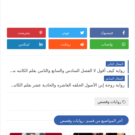
فيسبوك
تويتر
بنترست
واتساب
ريدايت
لينكدين
المقال التالي
رواية كيف أقول لا الفصل السادس والسابع والثامن بقلم الكاتبه مريم محمد غريب حصريه وجديده على مدونة النجم المتوهج
المقال السابق
رواية زوجة إبن الأصول الحلقه العاشره والحادية عشر بقلم الكاتبه ملك إبراهيم حصريه وجديده على مدونة النجم المتوهج
روايات وقصص
أخر المواضيع من قسم : روايات وقصص