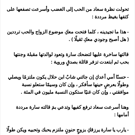
تحولت نظرة سعاد من الحب إلى الغضب وأسرعت تصفعها على
كتفها بغيظ مرددة :
- هذا ما تجيدينه ، كلما فتحت معكِ موضوع الزواج والحب ترددين
( هل أصبح وجودي معكِ ثقيلًا ) .
قالتها ساخرة عليها لتضحك سارة وتعود لوالدتها مقبلة وجنتها
بحب ثم ابتعدت تزفر قائلة بصدقٍ وروية :
- حسنًا أمي أعدكِ إن جائني شابٌ ابن حلال يكون ملتزمًا ويصلي
وطولًا بعرضٍ حينها سأفكر ، وإن كان وسيمًا ستعلو نسبة
موافقتي ، وإن كان غنيًا ستكون النسبة مليون في المئة .
وهنا أسرعت سعاد ترفع كفيها وتدعي بمَ قالته سارة مرددة
أمامها :
- يارب يا سارة يرزقكِ بزوجٍ حنونٍ ملتزم يحبك وتحبيه ويكن طولًا