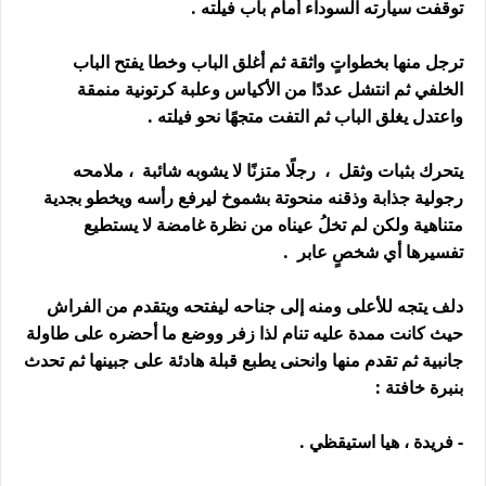
توقفت سيارته السوداء أمام باب فيلته .
ترجل منها بخطواتٍ واثقة ثم أغلق الباب وخطا يفتح الباب
الخلفي ثم انتشل عددًا من الأكياس وعلبة كرتونية منمقة
واعتدل يغلق الباب ثم التفت متجهًا نحو فيلته .
يتحرك بثبات وثقل ، رجلًا متزنًا لا يشوبه شائبة ، ملامحه
رجولية جذابة وذقنه منحوتة بشموخ ليرفع رأسه ويخطو بجدية
متناهية ولكن لم تخلُ عيناه من نظرة غامضة لا يستطيع
تفسيرها أي شخصٍ عابر .
دلف يتجه للأعلى ومنه إلى جناحه ليفتحه ويتقدم من الفراش
حيث كانت ممدة عليه تنام لذا زفر ووضع ما أحضره على طاولة
جانبية ثم تقدم منها وانحنى يطبع قبلة هادئة على جبينها ثم تحدث
بنبرة خافتة :
- فريدة ، هيا استيقظي .