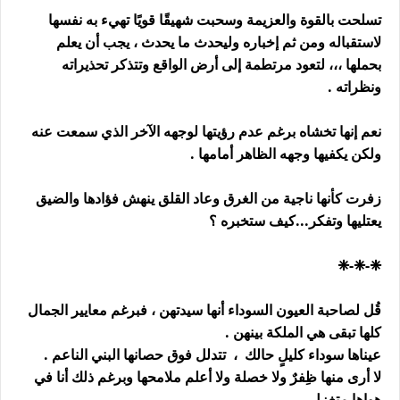
تسلحت بالقوة والعزيمة وسحبت شهيقًا قويًا تهيء به نفسها
لاستقباله ومن ثم إخباره وليحدث ما يحدث ، يجب أن يعلم
بحملها ،،، لتعود مرتطمة إلى أرض الواقع وتتذكر تحذيراته
ونظراته .
نعم إنها تخشاه برغم عدم رؤيتها لوجهه الآخر الذي سمعت عنه
ولكن يكفيها وجهه الظاهر أمامها .
زفرت كأنها ناجية من الغرق وعاد القلق ينهش فؤادها والضيق
يعتليها وتفكر...كيف ستخبره ؟
❈-❈-❈
قُل لصاحبة العيون السوداء أنها سيدتهن ، فبرغم معايير الجمال
كلها تبقى هي الملكة بينهن .
عيناها سوداء كليلٍ حالك ، تتدلل فوق حصانها البني الناعم .
لا أرى منها ظِفرٌ ولا خصلة ولا أعلم ملامحها وبرغم ذلك أنا في
هواها متغزل