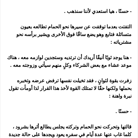
- حسنًا ، هيا استعدي لأننا سنذهب .
التفتت بعدما توقفت عن سيرها نحو الحمام تطالعه بعيون
متسائلة فتابع وهو يضع ساقًا فوق الأخرى ويشير برأسه نحو
مشترياته :
- هنا يوجد ثوبًا أنيقًا أريدك أن ترتديه وستجدين لوازمه معه ، هناك
موعد عشاء مع بعض الشركاء وكلٍ منهم سيأتي وزوجته معه .
زفرت بقوة لثوانٍ ، فقد تخيلت نفسها ترفض عرضه وتخبره
بحملها ولكنها حقًا لا تمتلك القوة لأخذ هذا القرار لذا أومأت تقول
نبرة واهنة :
- حسنًا .
قالتها وتحركت نحو الحمام وتركته يجلس يطالع أثرها بشرود ،
كلما غاب عنها عدة أيام في سفره يعود ويجدها على حالة جديدة