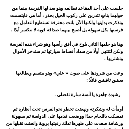
جلست على أحد المقاعد تطالعه وهو يعد لها الفرسة بينما من
حولهما بناتٍ تتدربن على ركوب الخيل بحذر ، أما هي فابتسمت
وتذكرت بدايتها ولكنها الآن باتت محترفة تستطيع التعامل مع
فرستها بكل سهولة بل أصبح بينهما صداقة قوية لا تنكسر أبدًا .
وها هو حلمها الثاني يلوح في أفق رأسها وهو شراء هذه الفرسة
ولكن لتنتهي أولًا من سداد أقساط سيارتها ثم ستدخر الأموال
وتشتريها .
وعت من شرودها على صوت « علي» وهو يبتسم ويطالعها
بعينين ثاقبتين قائلًا :
- رشيدة جاهزة يا آنسة سارة تفضلي .
أومأت له وشكرته ونهضت تخطو نحو الفرس تحت أنظاره ثم
تمسكت باللجام جيدًا ووضعت قدمها على الدواسة ثم بسهولة
ورشاقة صعدت على ظهرها تدلك رقبتها بروية وانحنت تقبلها من