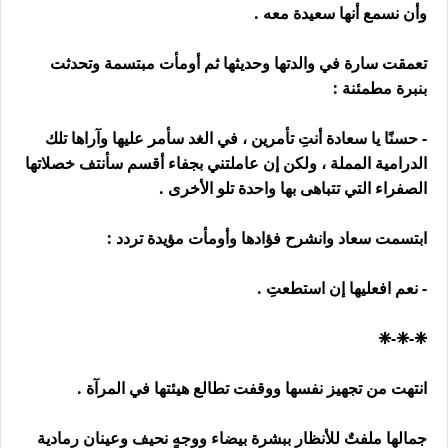
وأن نسمع أنها سعيدة معه .
تعمقت سارة في والدتها وحديثها ثم أومأت مبتسمة وتحدثت
بنبرة مطمئنة :
- حسنًا يا سعادة أنتِ تأمرين ، في الغد سأمر عليها وآراها تلك
الدرامية المملة ، ولكن إن عاملتني بجفاء أقسم سأنتف خصلاتها
الصفراء التي تتباهى بها واحدة تلو الأخرى .
ابتسمت سعاد وانشرح فؤادها وأومأت مؤيدة تردد :
- نعم افعليها إن استطعتِ .
❈-❈-❈
انتهت من تجهيز نفسها ووقفت تطالع هيئتها في المرآة .
جمالها ملفتٌ للأنظار ببشرة بيضاء ووجهٍ نحيف وعينان رمادية