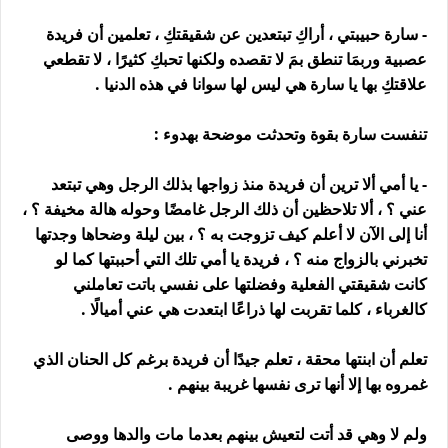
- سارة حبيبتي ، أراكِ تبتعدين عن شقيقتكِ ، تعلمين أن فريدة
عصبية وربمَا تنطق بمَ لا تقصده ولكنها تحبكِ كثيرًا ، لا تقطعي
علاقتكِ بها يا سارة هي ليس لها سوانا في هذه الدنيا .
تنفست سارة بقوة وتحدثت موضحة بهدوء :
- يا أمي ألا ترين أن فريدة منذ زواجها بذلك الرجل وهي تبتعد
عني ؟ ، ألا تلاحظين أن ذلك الرجل غامضًا وحوله هالة مخيفة ؟ ،
أنا إلى الآن لا أعلم كيف تزوجت به ؟ ، بين ليلة وضحاها وجدتها
تخبرني بالزواج منه ؟ ، فريدة يا أمي تلك التي أحببتها كما لو
كانت شقيقتي الفعلية وفضلتها على نفسي باتت تعاملني
كالغرباء ، كلما تقربت لها ذراعًا ابتعدت هي عني أميالًا .
تعلم أن ابنتها محقة ، تعلم جيدًا أن فريدة برغم كل الحنان الذي
غمروه بها إلا أنها ترى نفسها غريبة بينهم .
ولم لا وهي قد أتت لتعيش بينهم بعدما مات والدها ووصى