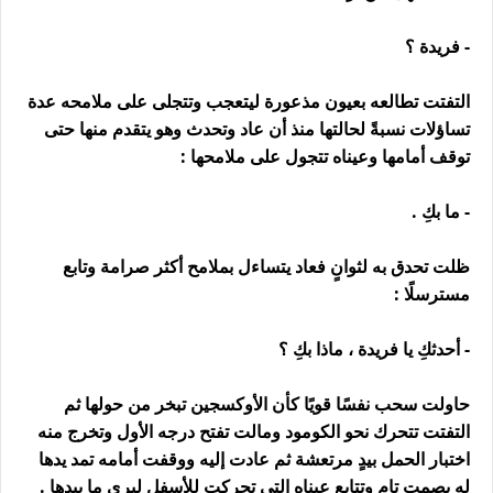
- فريدة ؟
التفتت تطالعه بعيون مذعورة ليتعجب وتتجلى على ملامحه عدة
تساؤلات نسبةً لحالتها منذ أن عاد وتحدث وهو يتقدم منها حتى
توقف أمامها وعيناه تتجول على ملامحها :
- ما بكِ .
ظلت تحدق به لثوانٍ فعاد يتساءل بملامح أكثر صرامة وتابع
مسترسلًا :
- أحدثكِ يا فريدة ، ماذا بكِ ؟
حاولت سحب نفسًا قويًا كأن الأوكسجين تبخر من حولها ثم
التفتت تتحرك نحو الكومود ومالت تفتح درجه الأول وتخرج منه
اختبار الحمل بيدٍ مرتعشة ثم عادت إليه ووقفت أمامه تمد يدها
له بصمتٍ تام وتتابع عيناه التي تحركت للأسفل ليرى ما بيدها .