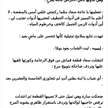
- تفعلينها يا حاجة سعاد مثلما ركضتي خلفي أمس بالمنفضة ، لا
أعلم ما المميز في أدوات التنظيف لتعتبريها أدوات تعذيب لي ،
أين أدوات الزمن الجميل كالخف وخرطوم المياه .
تنهدت تتابع بملامح تمثيلية كأنها تتحسر على ماضٍ بعيد :
- إيييييه ، ليت الشباب يعود يومًا .
انتشلت سعاد قطعة قماش من فوق الرخامة وكورتها تلقيها
عليها وتردف ضاحكة بتوبيخ مرح :
- أي شباب يا ابنة بطني أنتِ لم تتجاوزي الخامسة والعشرين بعد
.
ضحكت سارة وهي تميل حتى لا تصيبها القطعة ثم اعتدلت
ترقص حاجبيها لوالدتها وتردف باستفزاز ظاهري يشوبه المرح