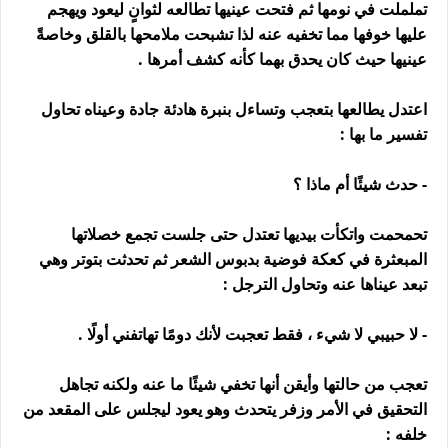
تململت في نومها ثم فتحت عينيها تطالعه لثوانٍ ليعود ويهجم
عليها خوفها مما تخفيه عنه لذا تشبحت ملامحها بالقلق وخاصةً
عينيها حيث كان يحدق بهما كأنه كشف أمرها .
اعتدل يطالعها بتعجب وتساءل بنبرة هادئة جادة وعيناه تحاول
تفسير ما بها :
- حدث شيئًا أم ماذا ؟
تحمحمت واتكأت بيديها تعتدل حتى جلست تجمع خصلاتها
المبعثرة في كعكة فوضية بدبوس الشعر ثم تحدثت بتوتر وهي
تبعد عيناها عنه وتحاول الترجل :
- لا حبيبي لا شيء ، فقط تعجبت لأنك دومًا تهاتفني أولًا .
تعجب من حالتها وأيقن أنها تخفي شيئًا ما عنه ولكنه تجاهل
التحقيق في الأمر وزفر يتحدث وهو يعود ليجلس على المقعد من
خلفه :