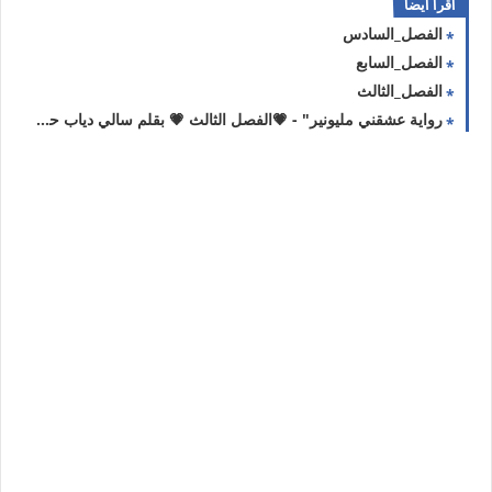
اقرا ايضا
الفصل_السادس
الفصل_السابع
الفصل_الثالث
رواية عشقني مليونير" - 💗الفصل الثالث 💗 بقلم سالي دياب حصريه وجديده