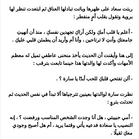
ربتت سعاد على ظهرها وباتت تبادلها العناق ثم ابتعدت تنظر لها
بروية وتقول بقلب أمٍ منفطر :
- أعلم يا قلب أمكِ ولكن أراكِ تجهدين نفسكِ ، منذ أن أنهيتِ
جامعتكِ وأنتِ لا ترتاحين ، وأنا أم وأريد أن يطمئن قلبي عليكِ .
إلى هنا وأيقنت أن الحديث يأخذ منحنى عاطفي تميل له معظم
الأمهات وأكدت لها والدتها هذا حينما تابعت بترقب :
- ألن تفتحي قلبكِ للحب أبدًا يا سارة ؟ .
نظرت سارة لوالدتها بعينين تترجياها ألا تبدأ في نفس الحديث ثم
تحدثت بتروٍ :
- أمي حبيبتي ، هل أنا وجدت الشخص المناسب ورفضت ؟ ، إنه
النصيب يا سعادة فدعيه يأتي وقتما يريد ، أم هل أصبح وجودي
معكِ ثقيلًا .