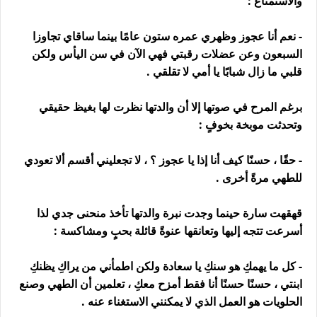
والاستمتاع :
- نعم أنا عجوز وظهري عمره ستون عامًا بينما ساقاي تجاوزا
السبعون وعن عضلات رقبتي فهي الآن في سن اليأس ولكن
قلبي ما زال شبابًا يا أمي لا تقلقي .
برغم المرح في صوتها إلا أن والدتها نظرت لها بغيظ حقيقي
وتحدثت موبخة بخوفٍ :
- حقًا ، حسنًا كيف أنا إذا يا عجوز ؟ ، لا تجعليني أقسم ألا تعودي
للطهي مرةً أخرى .
قهقهت سارة حينما وجدت نبرة والدتها تأخذ منحنى جدي لذا
أسرعت تتجه إليها وتعانقها عنوةً قائلة بحبٍ ومشاكسة :
- كل ما يهمكِ هو سنكِ يا سعادة ولكن اطمأني من يراكِ يظنكِ
ابنتي ، حسنًا حسنًا أنا فقط أمزح معكِ ، تعلمين أن الطهي وصنع
الحلويات هو العمل الذي لا يمكنني الاستغناء عنه .