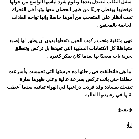
أسفل النقاب لتعتدل بعدها وتقوم بفرد لباسها الواسع من حولها
فيغطيها ويغطي جزءًا من ظهر الحصان معها وتبدأ في التحرك
تحت أنظار علي المتعجب من أمرها خاصةً وإنها تواجه العادات
الخاصة بالمجتمع .
فهي متنقبة وتحب ركوب الخيل وتفعلها بدون أن يظهر لها إصبع
متجاهلةً كل الانتقادات السلبية التي تقيدها بل تركض وتنطلق
بحرية بات معجبًا بها بعدما كان يفكر كغيره .
أما هي فانطلقت في رحلتها مع فرستها التي تحمست وأسرعت
خطاها حتى باتت تركض بسرعة عالية وعلى ظهرها سارة
تضحك بسعادة وقد فردت ذراعيها في الهواء تعانقه بعدما أعطت
ثقتها في رشيدتها الغالية .
❈-❈-❈
ليلًا