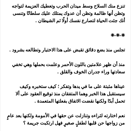
تنزع منك السلاح وسط ميدان الحرب وتعطيك العزيمة لتواجه
وتظن أنها ظالمة وتظن أن عدوك يمتلك عليك سلطانًا وتنسى
أنك جئت الحياة لتصارع نفسك أولًا ثم الشيطان .
❈-❈-❈
تجلس منذ بضع دقائق تقبض على هذا الاختبار وتطالعه بشرود .
منذ أن ظهر علامتين باللون الأحمر وعلمت بحملها وهي تخفي
سعادتها وراء جدران الخوف والقلق .
عيناها مثبتة على ما في يدها وتفكر ؛ كيف ستخبره وكيف
سيستقبل هذا الخبر وهما المتفقان منذ توقيع العقود على ألا
تحمل أبدًا ولكنها نقضت الاتفاق بفعلتها المتعمدة .
نعم اختارته لثراءه وتنازلت عن حقها في الأمومة ولكنها بعد عامٍ
من زواجها حن قلبها لطفلٍ صغيرٍ فهل ارتكبت جريمة ؟