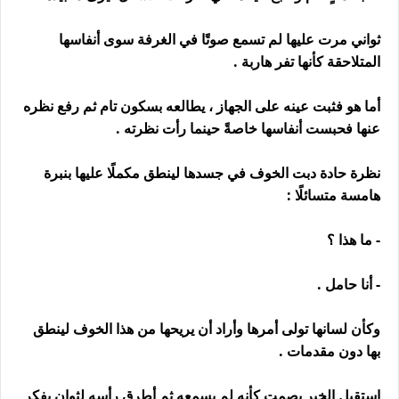
ثواني مرت عليها لم تسمع صوتًا في الغرفة سوى أنفاسها
المتلاحقة كأنها تفر هاربة .
أما هو فثبت عينه على الجهاز ، يطالعه بسكون تام ثم رفع نظره
عنها فحبست أنفاسها خاصةً حينما رأت نظرته .
نظرة حادة دبت الخوف في جسدها لينطق مكملًا عليها بنبرة
هامسة متسائلًا :
- ما هذا ؟
- أنا حامل .
وكأن لسانها تولى أمرها وأراد أن يريحها من هذا الخوف لينطق
بها دون مقدمات .
استقبل الخبر بصمتٍ كأنه لم يسمعه ثم أطرق رأسه لثوانٍ يفكر