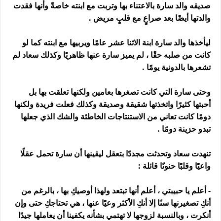
صديقه والد سارة بالاعتناء بها وتربت مع ابنته خاصةً وأنها فقدت
والدتها أيضًا بعد صراعٍ مع قلبٍ مريض .
ليأخذها والد سارة ابنة الاثنا عشر عامًا ويربيها مع ابنته كما لو
كانت من صلبه حقًا ، لم يميز سارة عنها ظاهريًا وكذلك سعاد لم
تشعرها بالدونية يومًا .
وحتى سارة التي كانت تصغرها بعامين ولكنها تعلقت بها بل
أحبتها كثيرًا واتخذتها شقيقة وصديقة وكذلك فعلت فريدة ولكنها
دومًا كانت تعاني من الاستنتاجات الخاطئة والشك الذي جعلها
تبدو حزينة دومًا .
تنهدت سعاد وتحدثت مجددًا بتعقل ليقينها أن سارة تحمل عقلًا
واعيًا وقلبًا حنونًا قائلة :
- أعلم يا حبيبتي ، أعلم أنها تبتعد ولهذا أوصيكِ بها ، بالرغم من
أنكِ تصغيرنها سنًا إلا أنكِ الأكثر وعيًا عنها ، هي تحتاجكِ حتى وإن
أنكرت ، وبالنسبة لزوجها لا تهتمي بشأنه يكفينا أن يعاملها جيدًا