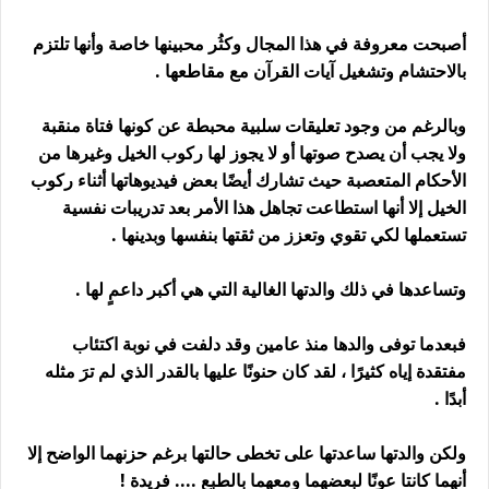
أصبحت معروفة في هذا المجال وكثُر محبينها خاصة وأنها تلتزم
بالاحتشام وتشغيل آيات القرآن مع مقاطعها .
وبالرغم من وجود تعليقات سلبية محبطة عن كونها فتاة منقبة
ولا يجب أن يصدح صوتها أو لا يجوز لها ركوب الخيل وغيرها من
الأحكام المتعصبة حيث تشارك أيضًا بعض فيديوهاتها أثناء ركوب
الخيل إلا أنها استطاعت تجاهل هذا الأمر بعد تدريبات نفسية
تستعملها لكي تقوي وتعزز من ثقتها بنفسها وبدينها .
وتساعدها في ذلك والدتها الغالية التي هي أكبر داعمٍ لها .
فبعدما توفى والدها منذ عامين وقد دلفت في نوبة اكتئاب
مفتقدة إياه كثيرًا ، لقد كان حنونًا عليها بالقدر الذي لم ترَ مثله
أبدًا .
ولكن والدتها ساعدتها على تخطى حالتها برغم حزنهما الواضح إلا
أنهما كانتا عونًا لبعضهما ومعهما بالطبع .... فريدة !