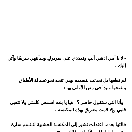
- لا يا أمي اذهبي أنتِ وتمددي على سريركِ وسأنتهي سريعًا وآتي
إليكِ .
لم تطعها بل تحدثت بتصميم وهي تتجه نحو غسالة الأطباق
وتفتحها وتبدأ في رص الأواني بها :
- وأنا التي ستقول حاضر ؟ ، هيا يا بنت اسمعي كلمتي ولا تتعبي
قلبي وإلا قمت بضربكِ بهذه المكنسة .
قالتها بعدما اعتدلت تشير إلى المكنسة الخشبية لتبتسم سارة
وهي تناولها باقي الأغراض قائلة بمرحٍ :