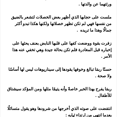
ورثتهما عن والدتها .
ملست على حجابها الذي أظهر بعض الخصلات لتشعر بالضيق
من نفسها فهي لم تكن تظهر خصلاتها ولكنها هكذا تبدو أكثر
جمالًا وهذا ما تريده .
زفرت بقوة ووضعت كفها على قلبها النابض بعنف يحثها على
إخباره قبل المغادرة فلم تكن بحالة جيدة وهي تخفي عنه هذا
الأمر .
حسنًا ربمَا تبالغ وخوفها يقودها إلى سيناريوهات ليس لها أساسًا
ولا صحة .
ربمَا يفرح بهذا الخبر خاصةً وأنه يتيمًا مثلها ومن المؤكد سيشتاق
للأطفال .
انتفضت على صوته الذي أخرجها من شرودها وهو يقول متسائلًا
بعدما انتهى من ارتداء ثيابه :