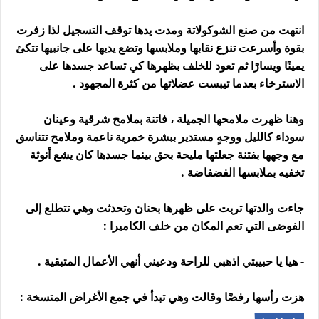
انتهت من صنع الشوكولاتة ومدت يدها توقف التسجيل لذا زفرت
بقوة وأسرعت تنزع نقابها وملابسها وتضع يديها على جانبيها تتكئ
يمينًا ويسارًا ثم تعود للخلف بظهرها كي تساعد جسدها على
الاسترخاء بعدما تيبست عضلاتها من كثرة المجهود .
وهنا ظهرت ملامحها الجميلة ، فاتنة بملامح شرقية وعينان
سوداء كالليل ووجهٍ مستدير ببشرة خمرية ناعمة وملامح تتناسق
مع وجهها بفتنة جعلتها مليحة بحق بينما جسدها كان يشع أنوثة
تخفيه بملابسها الفضفاضة .
جاءت والدتها تربت على ظهرها بحنان وتحدثت وهي تتطلع إلى
الفوضى التي تعم المكان من خلف الكاميرا :
- هيا يا حبيبتي اذهبي للراحة ودعيني أنهي الأعمال المتبقية .
هزت رأسها رفضًا وقالت وهي تبدأ في جمع الأغراض المتسخة :