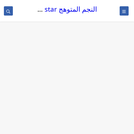
النجم المتوهج The glowing star