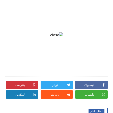
فيسبوك
تويتر
بنترست
واتساب
ريدايت
لينكدين
المقال التالي