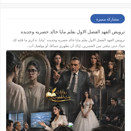
مشاركة مميزة
ترويض الفهد الفصل الاول بقلم مايا خالد حصريه وجديده
ترويض الفهد الفصل الاول بقلم مايا خالد حصريه وجديده “مايا، تذكري ما قلته لك
جيدًا. حتى تبلغي سن العشرين، إياك أن تظهري جمالك أو مواهبك أب…