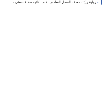
رواية رأيتك صدفه الفصل السادس بقلم الكاتبه صفاء حسني حصريه وجديده