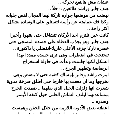
عشان مش هاننفع نحركه ..
هتف جابر وراشد طائعين :- حلاً ..
نهضت من موضعها جواره تاركة لهما المجال لقص جلبابه
وكذا فك عمامته عن رأسه لتستلق على الوسادة بشكل
اكثر راحة ..
كانت عين تلتزم احد الأركان تتشاغل حتى ينتهوا وأخيرا
هتف جابر وهو يجذب الغطاء على جسده المسجي حتى
خصره تاركا جزءه الأعلى عاريا:-اتفضلي يا داكتورة ..
تنحنحت في اضطراب وهى ترى جسده ممددا بهذا
الشكل لكنها جلست وبدأت في حاولة استخراج
الرصاصة وتطهير الجرح ..
امرت راشد وجابر بإمساك كتفيه حتى لا ينتفض وهى
تخرجها وما ان دفعت بها خارجا حتى اطلق صرخة مدوية
شعرت انها زلزلت الجبل الذي يقلهما .. ضمدت الجرح
بمساعدتهما ليلتف الشاش الطبي حول كتفه الأيسر
وصدره ..
اعطته بعض الآدوية اللازمة من خلال الحقن وهمست