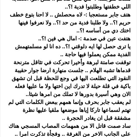
اللي خطفتها وطلبتوا فدية !؟..
هتف جابر مستعجبا :- لاه محصلش .. لا احنا بتوع خطف
حريم !؟.. ولا طلبنا فدية من حد !؟.. ولا نعرفوا فينها
اختك دي من أساسه !؟..
هتفت عين في صدمة :- امال هي فين !؟..
يا ترى حصل لها ايه دلوقتي !؟.. ده انا لو مسلمتهمش
الفدية ممكن يعملوا فيها حاجة ..
توقفت صامتة لبرهة وأخيرا تحركت في تثاقل مترنحة
قدماها تشبه الهلام .. جلست منهارة ارضا جوار حقيبة
النقود التي تطلعت اليها في وجع للحظة قبل ان تشهق
باكية في قلة حيلة لا تدرك اين اختها ولا ما عليها فعله
الان وهي أسيرة بدورها لا تملك من امرها شيئا..
لم يعقب جابر بحرف وإنما همهم ببعض الكلمات التي لم
تهتم لسماعها تاركا إياها موضعها ملقيا عليها نظرة
مشفقة قبل ان يغادر الحجرة ..
ساد صمت قاتل الا من همهمات المصاب المسجي هناك
على الجانب الاخر من الغرفة .. وفجأة تذكرت امرا ..