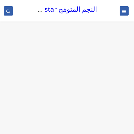
النجم المتوهج The glowing star