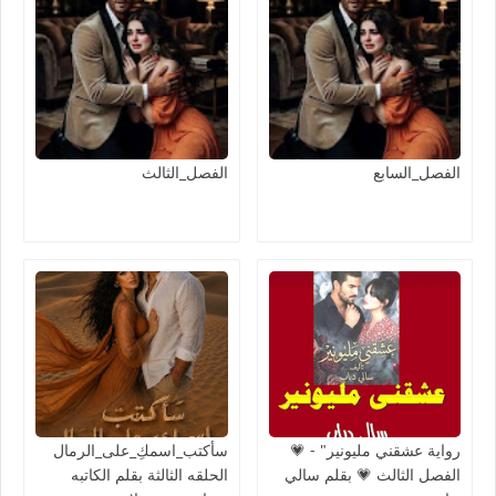
الفصل_السابع
الفصل_الثالث
رواية عشقني مليونير" - 💗
سأكتب_اسمكِ_على_الرمال
الفصل الثالث 💗 بقلم سالي
الحلقه الثالثة بقلم الكاتبه