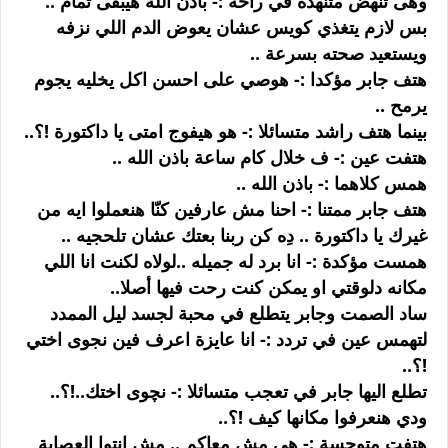
وهى تنهض متنهدة في راحة :- باذن الله هيبقى تمام ..
بس لازم يتغذي كويس عشان يعوض الدم اللي نزفه
ويستعيد صحته بسرعة ..
هتف جابر مؤكدا :- هوصي على احسن اكل يخليه يجوم
يرمح ..
بينما هتف راشد متسائلا :- هو هيفوج امتى يا داكتورة !؟..
هتفت عين :- ف خلال كام ساعة باذن الله ..
همس كلاهما :- باذن الله ..
هتف جابر ممتنا :- احنا مش عارفين كنّا هنعملوا ايه من
غيرك يا داكتورة .. دِه كن ربنا بعتك عشان تلحجيه ..
همست مؤكدة :- انا برد له جميله ..لولاه لكنت انا اللي
مكانه دلوقتي او يمكن كنت رحت فيها أصلا..
ساد الصمت وجابر يتطلع في محبة لجسد ليل الممدد
لتهمس عين في تردد :- انا عايزة اعرف فين نجوى اختي
!؟..
تطلع اليها جابر في تعجب متسائلا :- نچوى اختك..!؟..
ودي هنعرفوا مكانها كيف !؟..
هتفت متوجسة :- هي مش معاكم .. مش انتوا العصابة