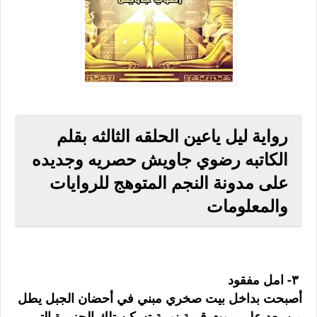
رواية ليل ياعين الحلقه الثالثه بقلم
الكاتبه رضوي جاويش حصريه وجديده
على مدونة النجم المتوهج للروايات
والمعلومات
٣- امل مفقود
أصبحت بداخل بيت صخري مبني في أحضان الجبل يطل
من بعد على بيوت قرية نوبية تسكن تلك الجزيرة التي