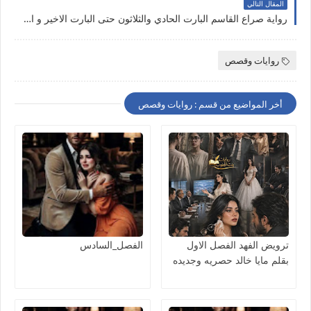
المقال التالي
رواية صراع القاسم البارت الحادي والثلاثون حتى البارت الاخير و الخاتمه بقلم الكاتبه سلوي عوض حصريه وجديده على مدونة النجم المتوهج للروايات والمعلومات
روايات وقصص
أخر المواضيع من قسم : روايات وقصص
ترويض الفهد الفصل الاول
الفصل_السادس
بقلم مايا خالد حصريه وجديده