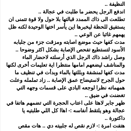
النظيفة ..
اندفع الرجل يحضر ما طلبت في عجالة ..
تطلعت الى ذاك الممدد قبالتها بلا حول ولا قوة تتمنى ان
يستفيق للحظة ليخبرها اين يأسر اختها الوحيدة لكنه ظل
يهمهم غائبا عن الوعي ..
مدت كفها حيث موضع اصابته ومزقت جزء من جلبابه
الأسود لتستطيع تفحص الإصابة بشكل اكثر وضوحا ..
وصل راشد ذاك الرجل الذي أرسلته لاحضار الماء
والمناشف ليضعهم امامها منتظرا اية تعليمات أخرى لكنها
مدت كفها لمنشفة وبللتها بالماء وبدأت في تنظيف ما
حول الجرح لاستيضاح عمق الإصابة .. زاد تململه وعلت
همهماته نظرا لوجعه البادي على قسمات وجهه التي
تغضنت في ضيق ..
ظهر جابر لاهثا على اعتاب الحجرة التي تضمهم هاتفا في
عجالة وهو يلتقط أنفاسه :- اهاا كل اللي طلبتيه يا
داكتورة ..
هتفت امرة :- لازم نقص له جلبيته دي .. هات مقص