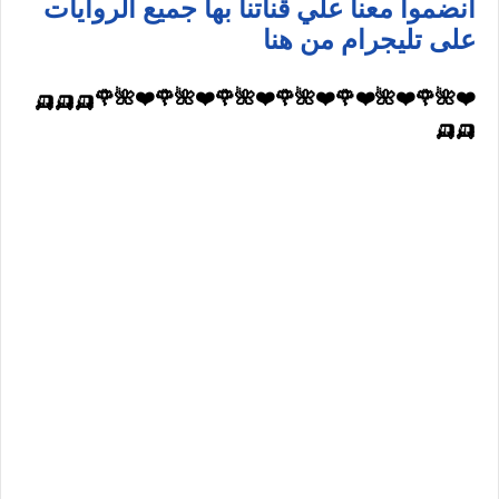
انضموا معنا علي قناتنا بها جميع الروايات
على تليجرام من هنا
❤️🌺🌹❤️🌺❤️🌹❤️🌺🌹❤️🌺🌹❤️🌺🌹❤️🌺🌹🛺🛺🛺
🛺🛺