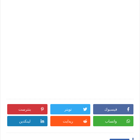
فيسبوك
تويتر
بنترست
واتساب
ريدايت
لينكدين