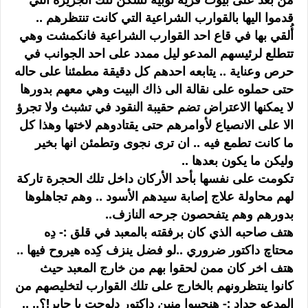
قدموا اليها بالقوارب الشراعية التي كانت تنتظرهم ..
أُلقي بها في قاع احد القوارب الشراعية فانكمشت وهي
تتطلع لرئيسهم المدعو ليل ممدد على احد الجوانب في
حرص وعناية .. يتابعه احدهم كل دقيقة مطمئنا على حاله
حتى حملوه على نقالة الى ذاك البيت وهي معهم بدورها
لا يمكنها الاعتراض تضم حقيبة النقود في تشبث ولا تجرؤ
الا على الانصياع لأوامرهم حتى يقتادوهم لاختها وهذا كل
ما كانت تطمع فيه .. ان ترى نجوى وتطمئن انها بخير
وليكن ما يكون بعدها ..
تكومت على نفسها بأحد الأركان داخل تلك الحجرة تاركة
لهم محاولة علاج إصابة سيدهم الأسود .. وهم تجاهلوها
بدورهم وهم يتفحصون جرحه النازف..
هتف صاحبه الذي كان برفقته بالمعبد في قلق :- دِه
محتاچ داكتور ضروري ..لو فضل ينزف كِده هيروح فيها ..
هتف اخر كان ممن لحقوا بهم من خارج المعبد حيث
كانوا ينتظرونهم بالخارج على تلك القوارب لتخليصهم من
المدعو حداد :- هنچيبوا منين داكتور دلوجت يا چابر!؟.. ..