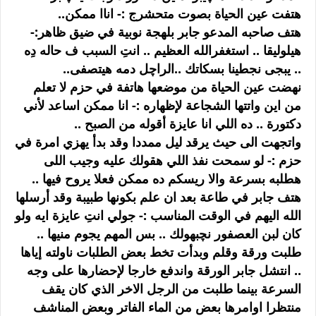
هتفت عين الحياة بصوت متحشرج :- اناا ممكن..
هتف صاحبه المدعو جابر بلهجة نوبية في ضيق ظاهر:-
هيلوليقا .. استغفرالله العظيم .. انتِ السبب ف حاله دِه
.. يبجى نجطينا بسكاتك ..الراچل دمه هيتصفى..
نهضت عين الحياة من موضعها هاتفة في حزم لا تعلم
من اين واتتها الشجاعة لإظهاره :- انا ممكن اساعد لأني
دكتورة .. ده اللي انا عايزة أقوله من الصبح ..
واتجهت الى حيث يرقد ليل ممددا وقد بدأ يهزي امرة في
حزم :- لو سمحت نفذ اللي هقولك عليه وجيب اللى
هطلبه بسرعة والا ريسكم ده ممكن فعلا يروح فيها ..
هتف جابر في طاعة بعد ان علم بكونها طبيبة وقد أرسلها
الله اليهم في الوقت المناسب :- جولي انتِ عايزة ايه ولو
كان لبن العصفور نچبهولك .. بس المهم يجوم منيها ..
طلبت ورقة وقلم وبدأت تخط بعض الطلبات ناولته إياها
.. انتشل جابر الورقة واندفع خارجا لإحضارها على وجه
السرعة بينما طلبت من الرجل الاخر الذي كان يقف
منتظرا اوامرها بعض من الماء الفاتر وبعض المناشف