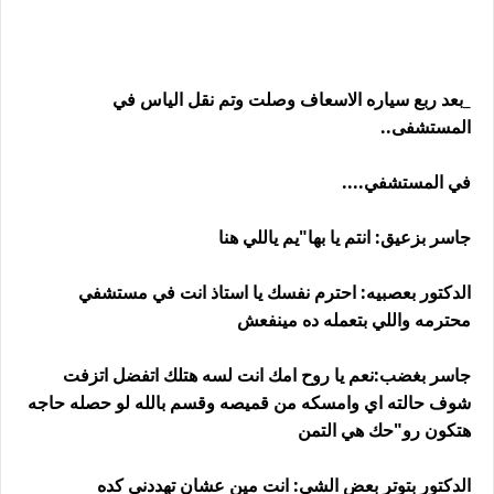
_بعد ربع سياره الاسعاف وصلت وتم نقل الياس في
المستشفى..
في المستشفي....
جاسر بزعيق: انتم يا بها"يم ياللي هنا
الدكتور بعصبيه: احترم نفسك يا استاذ انت في مستشفي
محترمه واللي بتعمله ده مينفعش
جاسر بغضب:نعم يا روح امك انت لسه هتلك اتفضل اتزفت
شوف حالته اي وامسكه من قميصه وقسم بالله لو حصله حاجه
هتكون رو"حك هي التمن
الدكتور بتوتر بعض الشي: انت مين عشان تهددني كده