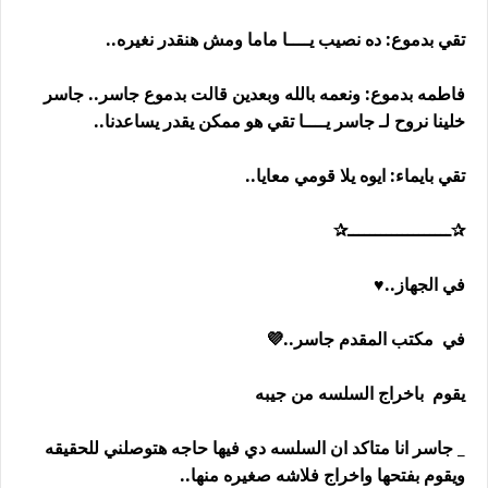
تقي بدموع: ده نصيب يــــا ماما ومش هنقدر نغيره..
فاطمه بدموع: ونعمه بالله وبعدين قالت بدموع جاسر.. جاسر
خلينا نروح لـ جاسر يــــا تقي هو ممكن يقدر يساعدنا..
تقي بايماء: ايوه يلا قومي معايا..
✰ـــــــــــــــــــ✰
في الجهاز..♥
في مكتب المقدم جاسر..💜
يقوم باخراج السلسه من جيبه
_ جاسر انا متاكد ان السلسه دي فيها حاجه هتوصلني للحقيقه
ويقوم بفتحها واخراج فلاشه صغيره منها..