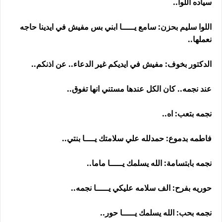
سياده اللوا..
اللوا سليم بحزن: سامع يـــــا ابني بس مفيش في ايدينا حاجه
نعملها..
الدكتور بخوف: مفيش في ايديكم غير الدعاء.. عن اذنكم..
عند نجمه.. كان الكل عندها مستني انها تفوق..
نجمه بتعب: اه..
فاطمه بدموع: حمدلله علي سلامتك يــــا بنتي..
نجمه بابتسامة: الله يسلمك يـــــا ماما..
حوريه بفرح: الف سلامه عليكي يـــــا نجمه..
نجمه بحب: الله يسلمك يـــــا حور..