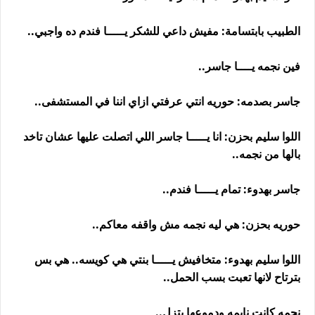
الطبيب بابتسامة: مفيش داعي للشكر يـــــا فندم ده واجبي..
فين نجمه يــــا جاسر..
جاسر بصدمه: حوريه انتي عرفتي ازاي اننا في المستشفى..
اللوا سليم بحزن: انا يـــــا جاسر اللي اتصلت عليها عشان تاخد
بالها من نجمه..
جاسر بهدوء: تمام يـــــا فندم..
حوريه بحزن: هي ليه نجمه مش واقفه معاكم..
اللوا سليم بهدوء: متخافيش يـــــا بنتي هي كويسه.. هي بس
بترتاح لانها تعبت بسب الحمل..
نجمه كانت نايمه ودموعها بتزل..