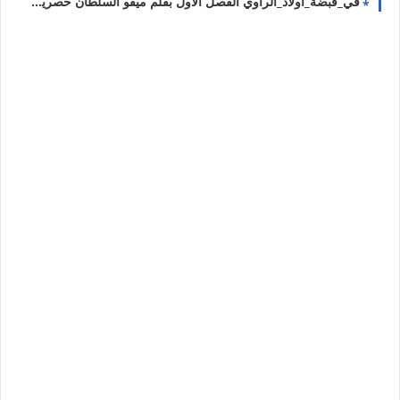
في_قبضة_أولاد_الراوي الفصل الاول بقلم ميفو السلطان حصريه وجديده