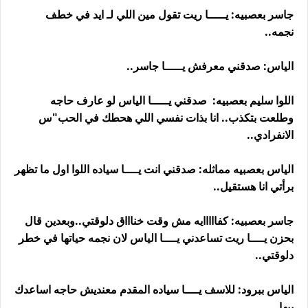
جاسر بعصبيه: يـــــا ريت تقول مين اللي لـ ايد في خطف
نجمه..
الياس: صدقني معرفش يـــــا جاسر..
اللوا سليم بعصبيه: صدقني يـــــا الياس لو عارف حاجه
وطلعت بتكذب.. انا بذات نفسي اللي هحطك في الحب"س
الانفرادي..
الياس بعصبيه مماثله: صدقني انت يــــا سياده اللوا اول ما تظهر
برأتي انا هستقيل..
جاسر بعصبيه: كفااااايه مش وقت خناااق دلوقتي..وبعدين قال
بحزن يــــا ريت تساعدني يــــا الياس لان نجمه حياتها في خطر
دلوقتي..
الياس ببرود: للاسف يــــا سياده المقدم معنديش حاجه اساعدك
بيها..