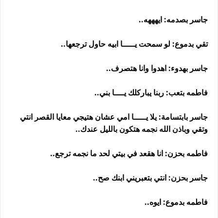
جاسر بصدمه: ايهههه..
تقي بدموع: لو سمحت يـــــا ابيه حاول ترجعها..
جاسر بهدوء: اهدوا وانا هتصرف..
فاطمه بتعب: ربنا يباركلك يــــا بني..
جاسر بابتسامة: يلا يـــــا امي عشان هتيجي معايا القصر انتي
وتقي وباذن الله نجمه هتكون بالليل عندك..
فاطمه بحزن: انا هقعد في بيتي لحد ما نجمه ترجع..
جاسر بحزن: انتي بتعبريني ابنك صح..
فاطمه بدموع: ايوه..