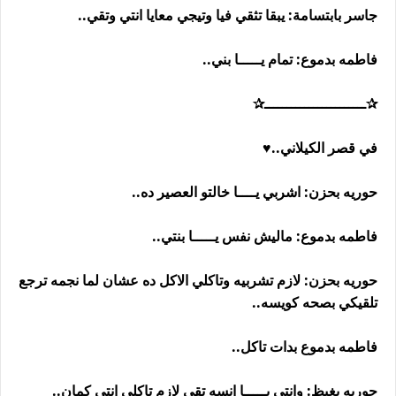
جاسر بابتسامة: يبقا تثقي فيا وتيجي معايا انتي وتقي..
فاطمه بدموع: تمام يـــــا بني..
✰ـــــــــــــــــــــــ✰
في قصر الكيلاني..♥
حوريه بحزن: اشربي يــــا خالتو العصير ده..
فاطمه بدموع: ماليش نفس يـــــا بنتي..
حوريه بحزن: لازم تشربيه وتاكلي الاكل ده عشان لما نجمه ترجع
تلقيكي بصحه كويسه..
فاطمه بدموع بدات تاكل..
حوريه بغيظ: وانتي يـــــا انسه تقي لازم تاكلي انتي كمان..