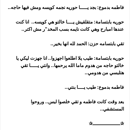
فاطمه بدموع: بجد يـــــا حوريه نجمه كويسه ومش فيها حاجه..
حوريه بابتسامة: متقلقيش يــــا خالتو هي كويسه.. انا كنت
عندها امبارح وهي كانت نايمه بسب المخد"ر مش اكتر..
تقي بابتسامه حزن: الحمد لله انها بخير..
حوريه بابتسامة: طيب يلا اطلعوا اجهزوا.. انا جهزت ليكي يا
خالتو حاجه من هدوم ماما الله يرحمها.. وانتي يـــــا تقي
هتلبسي من هدومي..
فاطمه بدموع: طيب يــــا بنتي..
بعد وقت كانت فاطمه و تقي خلصوا لبس.. وروحوا
المستشفي..
✰ـــــــــــــــــــ✰