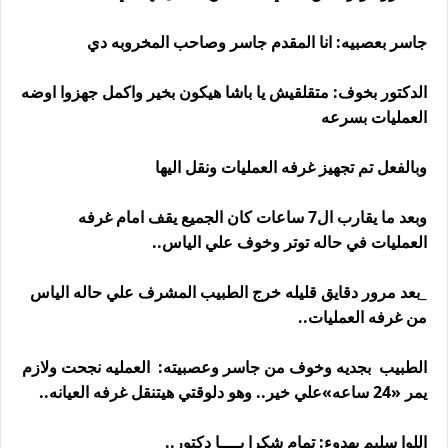
جاسر بعصبيه: انا المقدم جاسر وصاحب المخروبه دي
الدكتور بخوف: متقلقيش يا باشا هيكون بخير واكمل جهزوا اوضه
العمليات بسرعه
وبالفعل تم تجهيز غرفه العمليات ونقل اليها
وبعد ما يقارب ال7 ساعات كان الجميع يقف امام غرفه
العمليات في حاله توتر وخوف علي الياس..
_بعد مرور دقايق قليله خرج الطبيب المشرف علي حاله الياس
من غرفه العمليات..
الطبيب بجديه وخوف من جاسر وعصبيته: العمليه نجحت ولازم
يمر «24 ساعه»علي خير.. وهو دلوقتي هيتنقل غرفه العيانه..
اللوا سليم بهدوء: تمام شكرا يــــا دكتور..