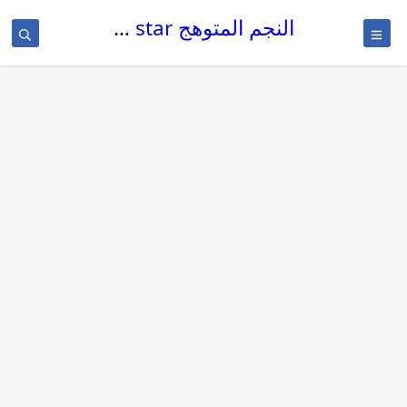
النجم المتوهج The glowing star