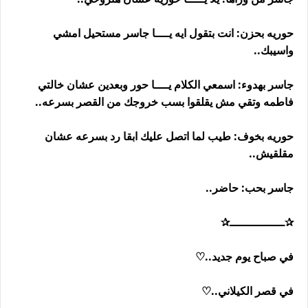
حوريه بحزن: انت بتقول ايه يــــا جاسر مستحيل امشي
واسيبك..
جاسر بهدوء: اسمعي الكلام يــــا حور وبعدين عشان خالتي
فاطمه وتقي مش يقلقوا بسب خروجك من القصر بسرعه..
حوريه بخوف: طيب لما اتصل عليك ابقا رد بسرعه عشان
مقلقيش..
جاسر بحب: حاضر..
✰ــــــــــــــــ✰
في صباح يوم جديد..♡
في قصر الكيلاني..♡