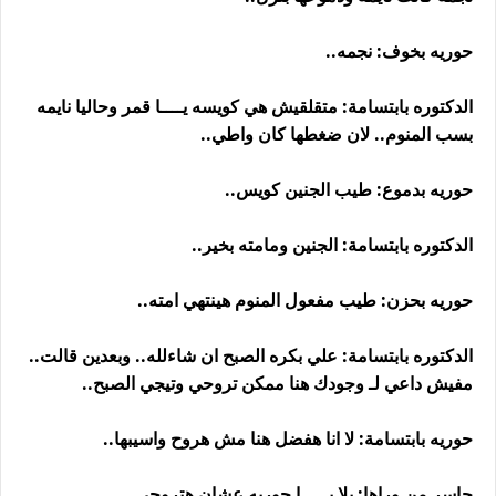
حوريه بخوف: نجمه..
الدكتوره بابتسامة: متقلقيش هي كويسه يــــا قمر وحاليا نايمه
بسب المنوم.. لان ضغطها كان واطي..
حوريه بدموع: طيب الجنين كويس..
الدكتوره بابتسامة: الجنين ومامته بخير..
حوريه بحزن: طيب مفعول المنوم هينتهي امته..
الدكتوره بابتسامة: علي بكره الصبح ان شاءلله.. وبعدين قالت..
مفيش داعي لـ وجودك هنا ممكن تروحي وتيجي الصبح..
حوريه بابتسامة: لا انا هفضل هنا مش هروح واسيبها..
جاسر من وراها: يلا يـــــا حوريه عشان هتروحي..