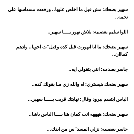
سهير بضحك: مش قبل ما اخلص عليها.. ورفعت مسداسها علي
نجمه..
اللوا سليم بعصبيه: بلاش تهور يــــا سهير..
سهير بضحك: ما انا اتهورت قبل كده وقتل"ت اخويا.. وادهم
كمااان..
جاسر بصدمه: انتي بتقولي ايه..
سهير بضحك هيستري: اه والله زي مـا بقولك كده..
الياس ابتسم ببرود وقال: نهايتك قربت يـــــا سهير...
سهير بضحك: ههههه انت كمان هنا يــــا الياس باشا..
جاسر بعصبيه: نزلي المسد"س من ايدك...