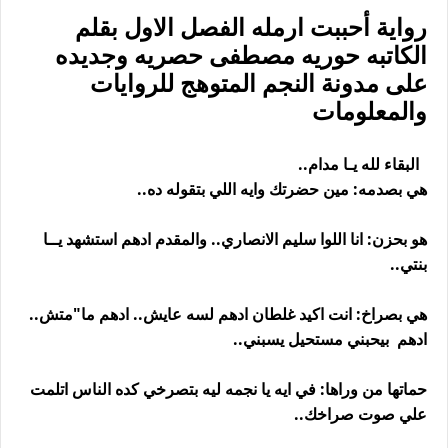
رواية أحببت ارمله الفصل الاول بقلم
الكاتبه حوريه مصطفى حصريه وجديده
على مدونة النجم المتوهج للروايات
والمعلومات
البقاء لله يـا مدام..
هي بصدمه: مين حضرتك وايه اللي بتقوله ده..
هو بحزن: انا اللوا سليم الانصاري.. والمقدم ادهم استشهد يــا
بنتي..
هي بصراخ: انت اكيد غلطان ادهم لسه عايش.. ادهم ما"متش..
ادهم بيحبني مستحيل يسبني..
حماتها من وراها: في ايه يا نجمه ليه بتصرخي كده الناس اتلمت
علي صوت صراخك..