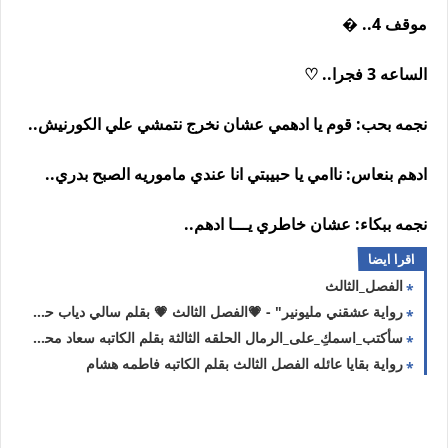
موقف 4.. �
الساعه 3 فجرا.. ♡
نجمه بحب: قوم يا ادهمي عشان نخرج نتمشي علي الكورنيش..
ادهم بنعاس: ناامي يا حبيبتي انا عندي ماموريه الصبح بدري..
نجمه ببكاء: عشان خاطري يـــا ادهم..
اقرا ايضا
الفصل_الثالث
رواية عشقني مليونير" - 💗الفصل الثالث 💗 بقلم سالي دياب حصريه وجديده
سأكتب_اسمكِ_على_الرمال الحلقه الثالثة بقلم الكاتبه سعاد محمد سلامه حصريه وجديده
رواية بقايا عائله الفصل الثالث بقلم الكاتبه فاطمه هشام