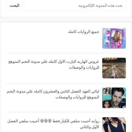
جميع الروايات كامله
عروس الهاربه البارت الاول كامله علي مدونة النجم المتوهج
للروايات والوصفات
ليالي الفهد الفصل الثامن والعشرون كامله علي مدونة النجم
المتوهج للروايات والوصفات
روايه أحببت سلفي للكبار فقط 🔞🔞🔞 آحببت سلفي الفصل
الآول والثاني