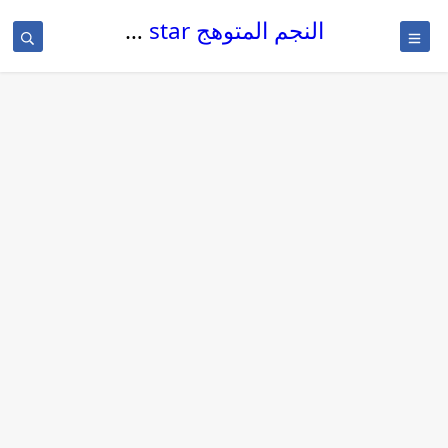
النجم المتوهج The glowing star