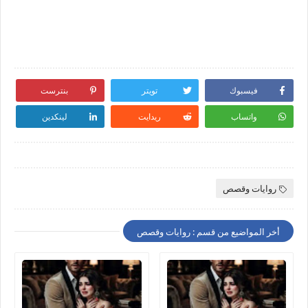
فيسبوك
تويتر
بنترست
واتساب
ريدايت
لينكدين
روايات وقصص
أخر المواضيع من قسم : روايات وقصص