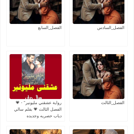
الفصل_السادس
الفصل_السابع
الفصل_الثالث
رواية عشقني مليونير" - 💗
الفصل الثالث 💗 بقلم سالي
دياب حصريه وجديده