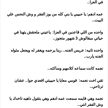
في العزا..
عمه ادهم: يا حبيبي يا بني كله من بوز الفقر و وش النحس علي
البيت..
واحده من اللي قاعدين في العزا: ياعيني ملحقش يتهنا في
حياتي مبقالوش 3 شهور متجوز..
واحده تانيه: عريس الجنه.. ربنا يرحمه ويغفر له ويجعل مثواه
الجنه يارب..
نجمه كانت سماعه كلامهم وساكته..
تقي اخت نجمه: قومي معايا يا حبيبتي اقعدي جوا.. عشان
ترتاحي..
نجمه وهي قايمه سمعت عمه ادهم وهي بتقول داهيه تاخدك يا
وش الففر انتي..