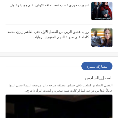
اتجوزت جوزي غصب عنه الحلقه الاولي بقلم هويدا زغلول
رواية عشق الزين من الفصل الاول حتي العاشر زيزي محمد
كامله علي مدونة النجم المتوهج للروايات
مشاركة مميزة
الفصل_السادس
الفصل_السادس ابتلعت باقي جملتها مطلقة صړخة ذعر مرتفعة عندما انحني عليها
حاملاً اياها بين ذراعيه كما لو كانت دمية صغيرة و ليست امرأة ذات ج…