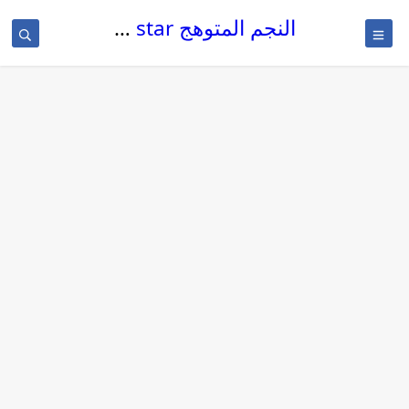
النجم المتوهج The glowing star