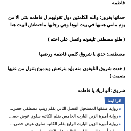
فاطمه
حماتها بغرور: والله الكلمتين دول تقوليهم ل فاطمه بنتي الا من
يوم مانتي هنتيها في بيت ابوها وهي رجليها ماختطش البيت هنا
( طلع مصطفى تليفونه واتصل علي اخته )
مصطفى: خدي يا شروق كلمي فاطمه ورضيها
( خدت شروق التليفون منه بإيد بترتعش وبدموع بتنزل من عنيها
بصمت )
شروق: ألو ازيك يا فاطمه
اقرا ايضا
رواية عشقها المستحيل الفصل الثاني بقلم زينب مصطفى حصريه وجديده
رواية أميرة الزين البارت الخامس بقلم الكاتبه سلوي عوض حصريه وجديده
رواية أميرة الزين البارت الرابع بقلم الكاتبه سلوي عوض حصريه وجديده