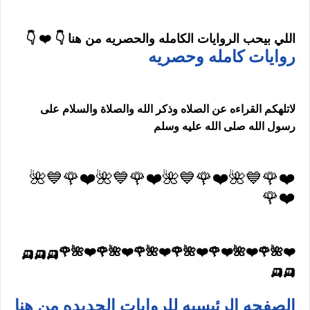
اللي بيحب الروايات الكامله والحصريه من هنا 👇 ❤️ 👇
روايات كامله وحصريه
لاتلهكم القراءه عن الصلاه وذكر الله والصلاة والسلام على
رسول الله صلى الله عليه وسلم
❤️🌹💙🌺❤️🌹💙🌺❤️🌹💙🌺❤️🌹💙🌺
❤️🌹
❤️🌺🌹❤️🌺❤️🌹❤️🌺🌹❤️🌺🌹❤️🌺🌹❤️🌺🌹🛺🛺🛺
🛺🛺
الصفحه الرئيسيه للروايات الجديده من هنا