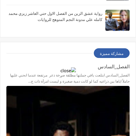
رواية عشق الزين من الفصل الاول حتي العاشر زيزي محمد
كامله علي مدونة النجم المتوهج للروايات
مشاركة مميزة
الفصل_السادس
الفصل_السادس ابتلعت باقي جملتها مطلقة صړخة ذعر مرتفعة عندما انحني عليها
حاملاً اياها بين ذراعيه كما لو كانت دمية صغيرة و ليست امرأة ذات ج…