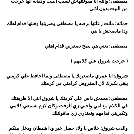
مصطفى: والله انا مقولتلهاش تسيب البيت وكفايه انها خرجت
من البيت بدون اذني
حماته: مانت زعلتها برضه يا مصطفى وضربتها وهنتها قدام اهلك
ودا مايصحش يا بني
مصطفى: يعني هي يصح تصغرني قدام اهلي
( خرجت شروق علي كلامهم )
شروق: انا عمري ماصغرتك يا مصطفى ولما احافظ علي كرمتي
يبقى بكبرك لان المفروض كرامتي من كرمتك
مصطفى: محدش داس علي كرمتك يا شروق انتي الا طريقتك
في الكلام مع امي واختي زي الزفت وكان لازم تسمعي كلامي
وتكبريني قدامهم وتعتذري زي ماقولتلك
والدت شروق: خلاص يا ولاد حصل خير ودا شيطان ودخل بينكم