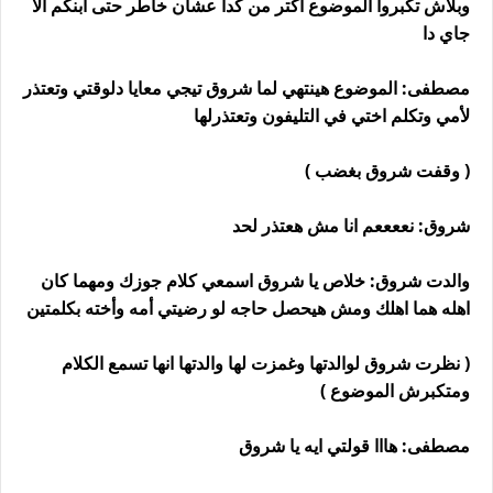
وبلاش تكبروا الموضوع اكتر من كدا عشان خاطر حتى ابنكم الا
جاي دا
مصطفى: الموضوع هينتهي لما شروق تيجي معايا دلوقتي وتعتذر
لأمي وتكلم اختي في التليفون وتعتذرلها
( وقفت شروق بغضب )
شروق: نععععم انا مش هعتذر لحد
والدت شروق: خلاص يا شروق اسمعي كلام جوزك ومهما كان
اهله هما اهلك ومش هيحصل حاجه لو رضيتي أمه وأخته بكلمتين
( نظرت شروق لوالدتها وغمزت لها والدتها انها تسمع الكلام
ومتكبرش الموضوع )
مصطفى: هااا قولتي ايه يا شروق