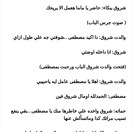
شروق ببكاء: حاضر يا ماما هعمل الا يريحك
( صوت جرس الباب)
والدت شروق: دا اكيد مصطفى ..شوفتي جه علي طول ازاي
شروق: انا داخله اوضتي
(فتحت والدت شروق الباب ورحبت بمصطفى)
والدت شروق: اهلا يا مصطفى عامل ايه ياحبيبي
مصطفى: الحمدلله اومال شروق فين
حماته: شروق واخده علي خاطرها منك يا مصطفى ..بقي ينفع
تسيب مراتك كدا وماتسألش عنها