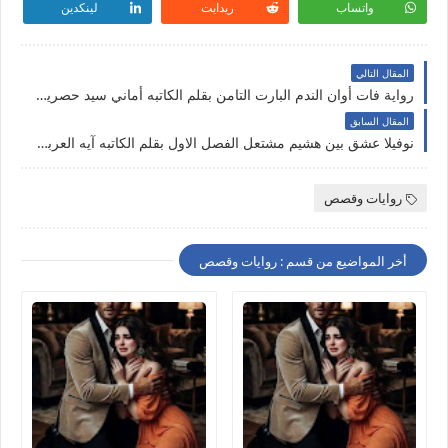
واتساب
ريدايت
لينكدين
المقال التالي
رواية فات أوان الندم البارت التامن بقلم الكاتبه أماني سيد حصريه وجديده على مدونة النجم المتوهج للروايات والمعلومات
المقال السابق
نوفيلا عشق بين هشيم مشتعل الفصل الاول بقلم الكاتبه آيه العربي حصريه وجديده
روايات وقصص
أخر المواضيع من قسم : روايات وقصص