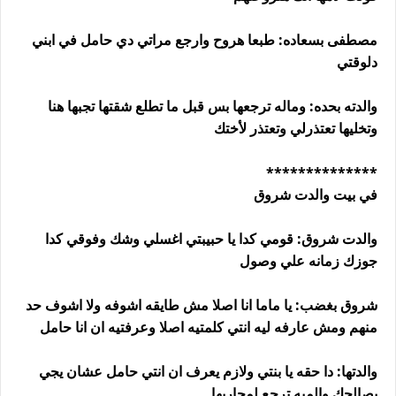
مصطفى بسعاده: طبعا هروح وارجع مراتي دي حامل في ابني
دلوقتي
والدته بحده: وماله ترجعها بس قبل ما تطلع شقتها تجبها هنا
وتخليها تعتذرلي وتعتذر لأختك
**************
في بيت والدت شروق
والدت شروق: قومي كدا يا حبيبتي اغسلي وشك وفوقي كدا
جوزك زمانه علي وصول
شروق بغضب: يا ماما انا اصلا مش طايقه اشوفه ولا اشوف حد
منهم ومش عارفه ليه انتي كلمتيه اصلا وعرفتيه ان انا حامل
والدتها: دا حقه يا بنتي ولازم يعرف ان انتي حامل عشان يجي
يصالحك والميه ترجع لمجاريها