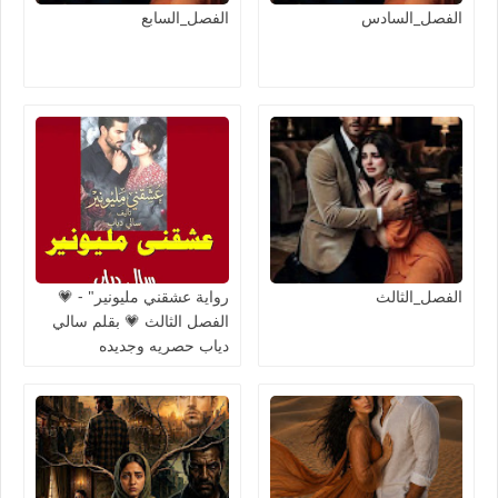
الفصل_السادس
الفصل_السابع
الفصل_الثالث
رواية عشقني مليونير" - 💗
الفصل الثالث 💗 بقلم سالي
دياب حصريه وجديده