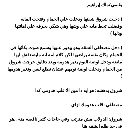
بقلمي/ملك إبراهيم
( دخلت شروق شقتها ودخلت علي الحمام وفتحت المايه
وفضلت تحط مايه علي وشها وهي بتبكي بحرقه علي اهانتها
وذلها )
( دخل مصطفى الشقه وهو بيدور عليها وسمع صوت بكائها في
الحمام وكان نفسه يراضيها لكن كلام امه انه مايضعفش ليها
مانعه ودخل اوضة النوم يغير هدومه وبعد دقايق خرجت شروق
من الحمام ودخلت اوضة نومهم عشان تطلع لبس وتغير هدومها
)
شروق بدهشه: هو ايه دا مين الا قلب هدومي كدا
مصطفي: قلب هدومك ازاي
شروق: الدولاب مش مترتب وفي حاجات كتير ناقصه منه ..هو
في حد طلع الشقه هنا