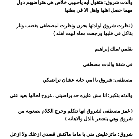
والدت شروق: هتقول ايه ياحبيبي خلاص هي هتراضيهم دول
مهما حصل اهلها واهل الا في بطنها
( نظرت شروق لولدتها بحزن ونظرت لمصطفى بغضب ونار
بتاكل في قلبها ورجعت معاه لبيت اهله )
بقلمي/ملك إبراهيم
في شقة والدت مصطفى
مصطفى: شروق يا امي جايه عشان تراضيكي
والدته بتكبر: انا مش عايزه حد يراضيني ..تروح لحالها بعيد عني
( غمز مصطفى لشروق انها تتكلم وخرج الكلام بصعوبه من
شروق وهي بتشعر بالذل والاهانه )
شروق: ماتزعليش مني يا ماما ماكنش قصدي ازعلك ولا ازعل