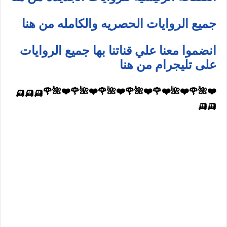
جميع الروايات الحصريه والكامله من هنا
انضموا معنا علي قناتنا بها جميع الروايات
على تليجرام من هنا
❤️🌺🌹❤️🌺❤️🌹❤️🌺🌹❤️🌺🌹❤️🌺🌹❤️🌺🌹🛺🛺🛺
🛺🛺