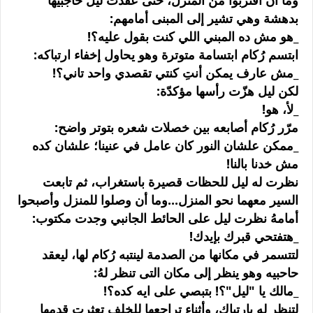
وما أن اقتربوا من المنزل، حتى عقدت ليل حاجبيها
بدهشة وهي تشير إلى المبنى أمامهم:
_هو مش ده المبني اللي كنت بقول عليه؟!
ابتسم رُكام ابتسامة متوترة وهو يحاول إخفاء ارتباكه:
_مش عارف يمكن أنتِ كنتي تقصدي واحد تاني؟!
لكن ليل هزّت رأسها مؤكدّة:
_لأ، هو!
مرّر رُكام أصابعه بين خصلات شعره بتوتر واضح:
_ممكن علشان النور كان عامل في عنينا؛ علشان كده
مش خدنا بالنا!
نظرت له ليل للحظات قصيرة باستغراب، ثم تابعت
السير معهما نحو المنزل...وما أن وصلوا للمنزل وأصبحوا
أمامهُ نظرت ليل على الحائط الجانبي وجدت مكتوب:
_هتفتحي قبرك بإيدك!
لتتسمر في مكانها من الصدمة لينتبه رُكام لها، ليعقد
حاحبيه وهو ينظر إلى مكان التى تنظر لهُ:
_مالك يا "ليل"؟! بتبصي على ايه كده؟!
لتنظر له بإرتباك، وأثناء تراجعها للخلف تعثرت قدمها