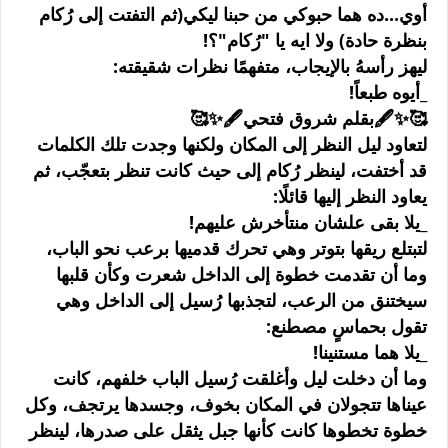
أوي...ده هما حبوكي من حبنا ليكي(ثم التفتت إلى رُكام
بنظرة حادة) ولا ايه يا "رُكام"؟!
ليهز رأسهُ بالإيجاب، متفهمًا نظرات شقيقته:
_أيوه طبعاً!
🥰✨🖋بقلم شروق فتحي🖋✨🥰
لتعاود ليل النظر إلى المكان ولكنها وجدت تلك الكلمات
قد أختفت، لينظر رُكام إلى حيث كانت تنظر بتعجّب، ثم
يعاود النظر إليها قائلًا:
_يلا بقى علشان منتأخرش عليهم!
لتبتلع ريقها بتوتر وهي تحرك قدميها برعب نحو الباب،
وما أن تقدمت خطوة إلى الداخل شعرت وكأن قلبها
سيختنق من الرعب، لتجذبها رُسيل إلى الداخل وهي
تقول بحماسٍ مصطنع:
_يلا هما مستنينا!
وما أن دخلت ليل وأغلقت رُسيل الباب خلفهم، كانت
عيناها تتجولان في المكان بخوف، وجسدها يرتجف، وكل
خطوة تخطوها كانت كأنها جبل يثقل على صدرها، لينظر