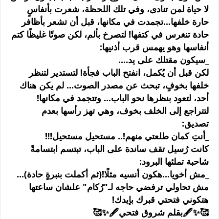
لا حياة لمن تنادى، وفي تلك اللحظة، شعرت بأنفاسٍ
حارة خلفها...تجمدت في مكانها، قبل أن تشعر بأظافر
حادة تنغرس في كتفها! لتصرخ بألم، لكن صوتًا غليظًا كتم
أنفاسها وهو يهمس قرب أذنيها:
_سيكون مقتلك على يد....
لكن قبل أن يُكمل، انفتح الباب فجأة! لتستدير لتنظر
خلفها بخوفٍ، تبحث عن مصدر الصوت... لم يكن هناك
أحد، لتعود بنظرها نحو الباب... وتتجمد في مكانها!
لتتراجع إلى الخلف بخوف، وهي تهز رأسها بعدم
تصديق:
_أنتِ كمان طلعتي منهم!.. مستحيل مستحيل!!!
كانت رُسيل تقف ساندة على الباب، تبتسم ابتسامةً
شاحبة تملئها البرود:
_مش أخويا...هكون أنسيه مثلًا!(ثم أكملت بنبرةٍ حادة)...
مش تحاولي ترفضي حاجه لـ"رُكام" علشان ساعتها
هتكوني فتحتي قبرك بإيدك!
🥰✨🖋بقلم شروق فتحي🖋✨🥰