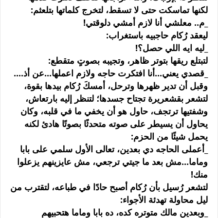
لكنها تماسكت حتى لا تسقط، لتخرج كلماتها بتلعثم:
_م.. معلشي أنا لازم أمشي دلوقتي!
ليعقد رُكام حاجبيه باستغراب:
_ليه ايه اللي حصل؟!
لتبتلع ريقها بتوتر ظاهر، وتجيبه بصوتٍ متقطع:
_قصدي يعني...أنا افتكرت حاجه ولازم اعملها...عن أذ....
وقبل أن تدير ظهرها وترحل، أمسكَ رُكام بيدها بقوة،
لتشعر بقشعريرة تجتاح جسدها؛ لتنظر إليه بارتعاش،
وشفتيها ترتجف، حاول هو أن يخفي ما في قلبه، وكان
يحاول أن يسيطر على صوته متحدثًا بصوتًا هادئ لكنه
يحمل شيئًا من الحزم:
_أعملى الحاجه دي بعدين، تعالى الأول سلمي على بابا
وماما...مش بعد ما جيتي ترجعي، مش عايزينهم يزعلوا
منك!
لتشعر رُسيل بأن رُكام أصبح حادًا في طباعه، لتقترب من
ليل محاولة تهدئة الأجواء:
_وبعدين مالك متوتره كده، ده بابا وماما هتحبيهم