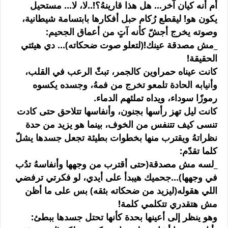
أم أنه كيان آخر... هل هذا قارينهُ؟!..لا، لا... مستحيل
يكون هو! ليقطع رُكام حبل أفكارها بابتسامة شيطانية،
وصوته يخرج أجشّ كأنه آتٍ من أعماق الجحيم:
_مش مصدقة عينك!(لتعلو صوت ضحكاته)... دي هيئتي
الحقيقة!
كانت عيناه حمراوين كالجمر، تبثّ الرعب في القلب،
وأنيابه الحادة تلمعو تخرج من فمهُ، وجسده يكسوه
رموزًا سوداء، ويداه تملئهم الدماء.
كانت ليل تهز رأسها بجنون، وأنفاسها تتلاحق حتى كادت
تنسى كيف تتنفس من الخوف، بينما هو يزيد من حدة
نظراتهُ ويقترب منها بخطوات بطيئة تجعل جسدها يشلّ
كلما تقدّم:
_لسه مش مصدقة(حتى أقترب من وجهها وأنفاسهُ تدُب
في وجهها)...جحميك هيبدأ على أيدي، لو فكرتي ترفضي
اللي هقوله(ليزيد من ضحكاته بثقه) بس على ما أظن
مش هتقدري تتكلمي كلمة!
وهو ينظر إلى أعينها بحدة كأنها تحتل جسدها ببطئ: