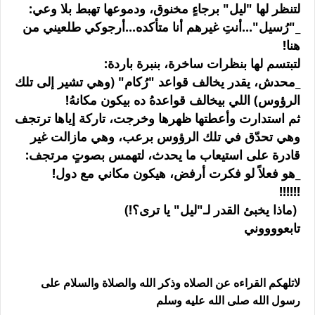
لتنظر لها "ليل" برجاءٍ مخنوق، ودموعها تهبط بلا وعي:
_"رُسيل"...أنتِ غيرهم أنا متأكده...أرجوكي طلعيني من
هنا!
لتبتسم لها بنظرات ساخرة، بنبرة باردة:
_محدش، يقدر يخالف قواعد "رُكام" (وهي تشير إلى تلك
الرؤوس) اللي بيخالف قواعدهُ ده بيكون مكانهُ!
ثم استدارت وأعطتها ظهرها وخرجت، تاركة إياها ترتجف
وهي تحدّق في تلك الرؤوس برعب، وهي مازالت غير
قادرة على استيعاب ما يحدث، لتهمس بصوتٍ مرتجف:
_هو فعلاً لو فكرت أرفض، هيكون مكاني مع دول!
!!!!!!
(ماذا يخبئ القدر لـ"ليل" يا ترى؟!)
تابعووووني
لاتلهكم القراءه عن الصلاه وذكر الله والصلاة والسلام على
رسول الله صلى الله عليه وسلم