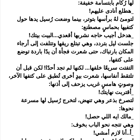
لها رُكام بابتسامة خفيفة:
_هطلع أنادى عليهم!
لتومئ لهُ برأسها بتوتر، بينما وضعت رُسيل يدها حول
كتفيها بحماسٍ مصطنع:
_هدخل أجيب حاجه نشربها أقعدي...البيت بيتك!
جلست ليل بتردد، وهي تبتلع ريقها وتتلفت إلى أرجاء
المكان بارتباك، حتى شعرت فجأة أن يدًا باردة توضع
على كتفها،
التفتت سريعًا خلفها... لكنها لم تجد أحدًا! لكن قبل أن
تلتقط أنفاسها، شعرت بيدٍ أخرى تُطبق على كتفها الآخر،
وصوتٍ هامسٍ غريب يزحف إلى أذنها:
_أقتربت نهايتك!
لتصرخ بذعر وهي تنهض، لتخرج رُسيل لها مسرعة
نحوها:
_مالك ايه اللي حصل!
وهي تتجه نحو الباب بخوف:
_أ..أنا لازم أمشي!