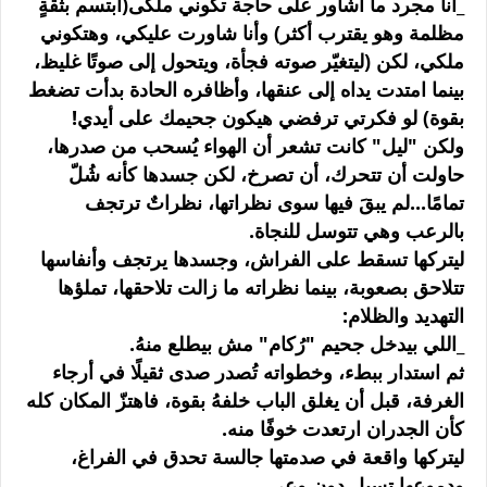
_أنا مجرد ما أشاور على حاجة تكوني ملكى(ابتسم بثقةٍ
مظلمة وهو يقترب أكثر) وأنا شاورت عليكي، وهتكوني
ملكي، لكن (ليتغيّر صوته فجأة، ويتحول إلى صوتًا غليظ،
بينما امتدت يداه إلى عنقها، وأظافره الحادة بدأت تضغط
بقوة) لو فكرتي ترفضي هيكون جحيمك على أيدي!
ولكن "ليل" كانت تشعر أن الهواء يُسحب من صدرها،
حاولت أن تتحرك، أن تصرخ، لكن جسدها كأنه شُلّ
تمامًا...لم يبقَ فيها سوى نظراتها، نظراتٌ ترتجف
بالرعب وهي تتوسل للنجاة.
ليتركها تسقط على الفراش، وجسدها يرتجف وأنفاسها
تتلاحق بصعوبة، بينما نظراته ما زالت تلاحقها، تملؤها
التهديد والظلام:
_اللي بيدخل جحيم "رُكام" مش بيطلع منهُ.
ثم استدار ببطء، وخطواته تُصدر صدى ثقيلًا في أرجاء
الغرفة، قبل أن يغلق الباب خلفهُ بقوة، فاهتزّ المكان كله
كأن الجدران ارتعدت خوفًا منه.
ليتركها واقعة في صدمتها جالسة تحدق في الفراغ،
ودموعها تسيل دون وعي...