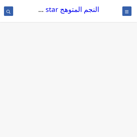
النجم المتوهج The glowing star