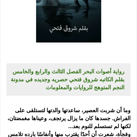
رواية أصوات البحر الفصل الثالث والرابع والخامس
بقلم الكاتبه شروق فتحي حصريه وجديده في مدونة
النجم المتوهج للروايات والمعلومات
وما أن شربت العصير، ساعدتها والدتها لتستلقى على
الفراش. جسدها كان ما يزال يرتجف، وعيناها مغمضتان،
لكنها لم تستسلم للنوم بعد…
وفجأة، شعرت أن أحدًا يقترب منها وأنفاسًا بارده تلامس