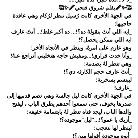
🥰✨🖋بقلم شروق فتحي🖋✨🥰
في الجهة الأخرى كانت رُسيل تنظر لرُكام وهي عاقدة
حاجبيها:
_ايه اللي أنتَ بتقولهُ ده؟!... ده أكبر غلط!... أنتَ عارف
ايه اللي ممكن يحصل؟!
وهو عازم على امرهُ، وينظر في الأتجاه الأخر:
_وأنا خدت قراري!...ومفيش حاجه هتخليني أتراجع عنهُ!
وهي تنظر لهُ بصدمة:
_أنتَ عارف حجم الكارثه دي؟!
ليبتسم بسخرية:
_عارف!
في الجهة الأخرى كانت ليل جالسة وهي تضم قدميها إلى
صدرها بخوف، حتى سمعوا أحدهم يطرق الباب ، ليفتح
والدها الباب، ليجد فتاه تنظر لهُ بابتسامة خفيفه:
_أزيك يا عمو؟!..."ليل"موجوده؟!
لينظر لها بتعجب:
_أيوه موجودة أقولها مين؟!