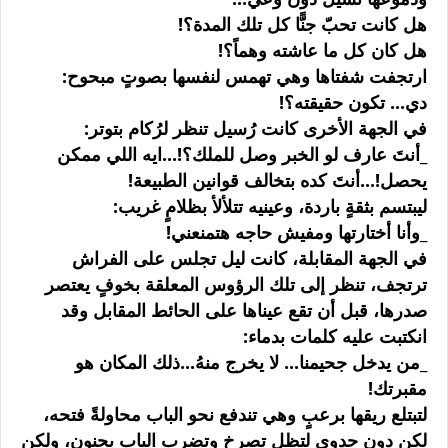
هل كانت تحبّ جنًّا كل تلك المدة؟!
هل كان كل ما عاشته وهماً؟!
ارتجفت شفتاها وهي تهمس لنفسها بصوتٍ مبحوح:
دي... تكون حقيقته؟!
في الجهة الأخرى كانت رُسيل تنظر لرُكام بتوتر:
_أنتَ عارف لو الخبر وصل للملك؟!...ايه اللي ممكن
يحصل!...أنتَ كده بتخالف قوانين الطبيعة!
ليبتسم بثقةٍ باردة، وعينيه تتلألأ بظلامٍ غريب:
_وأنا أختارتها ومفيش حاجه هتمنعني!
في الجهة المقابلة، كانت ليل تجلس على الفراش
ترتجف، تنظر إلى تلك الرؤوس المعلقة بخوفٍ يعتصر
صدرها، قبل أن تقع عيناها على الحائط المقابل وقد
انكتبت عليه كلمات بدماء:
_من يدخل جحيمنا... لا يخرج منهُ...ذلك المكان هو
مقبرتك!
لتبتلع ريقها برعبٍ وهي تندفع نحو الباب محاولةً فتحه،
لكن دون جدوى لتظل تصرخ وتضرب الباب بجنون، ولكن