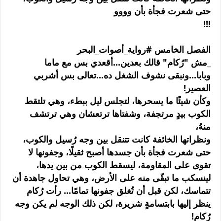
حتى شعرت فجأة بأن وووو
!!!
الفصل الخامس #رواية_أصوات_البحر
_مش "رُكام" قالك بعدين...أقعدي بس مع ماما
وبابا...ونبقى نشوف الشغل ده...تعالى بس أشربي
العصير!
وكأن شيئًا ما يسحرها، لتجلس ليل ببطء، وهي تلتقط
الكوب بيدٍ مرتجفة، وشفتاها ترتعشان وهي ترتشف
منهُ،
ونظراتها الخائفة كانت تتنقل بين وجه رُسيل والكوب،
حتى شعرت فجأة بأن جسدها أصبح ثقيلًا، وجفونها لا
تقوى على المقاومة، ليسقط الكوب من بين يدها،
لينسكب ما تبقّى منه على الأرض، وهي تحاول جاهدة أن
تتماسك، لكن قبل أن تُغلق جفونها تمامًا... رأت رُكام
ينظر إليها بابتسامةٍ شريرة، لكن ذلك الوجه لم يكن وجه
رُكام!