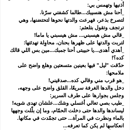
أذنيها وتهمس بي:
_أحنا مش هنسيبك...طالما كشفتي سرّنا.
لتصرخ بذعر، فهرعت والدتها نحوها لتحتضنها، وهي
ترتجف وتقول بتلعثم:
_قالي مش هيسبني... مش هيسبني يا ماما!
لتربت والدتها على ظهرها بحنان، محاوِلة تهدئتها:
_أهدي أهدى...يا حبيبتى أحنا جمبك...مين بس اللي قالك
كده؟!
حدّقت "ليل" فيها بعينين متسعتين وهلع واضح على
ملامحها:
_هو قرب مني وقالي كده...صدقيني!
دخل والدها الغرفة سريعًا، القلق واضح على وجهه،
وجلس بجوارها على طرف السرير:
_طيب بصي تعالي أغسلي وشك...علشان تهدى شويه!
ليساندها والدها حتى دخلت الحمّام، وما إن بلّلت وجهها
بالماء ونظرت في المرآة… حتى تجمّدت في مكانها.
انعكاسها لم يكن كما تعرفه…