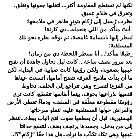
لكنها لم تستطع المقاومة أكثر... لتغلبها جفونها وتغلق،
وتغرق في ظلامٍ عميق.
نظرت رُسيل إلى رُكام بتوترٍ ظاهر في ملامحها:
_أنتَ متأكد من اللي هتعمله...دي كارثة!
لينظر إليها بابتسامة غامضة، ثم يوجّه نظره نحو تلك
المستلقية:
_طبعًا متأكد!... أنا منتظر اللحظة دي من زمان!
بعد مرور نصف ساعة... كانت ليل تحاول جاهدة أن تفتح
عينيها بصعوبة، ولكن رؤيتها كانت ضبابية في البداية، لكن
ما أن بدأت ملامح الغرفة تتضح أمامها، اتسعت عيناها
من الفزع! لتصرخ وهي تتراجع إلى الخلف، تحاوط
قدميها بذراعيها بخوف، بينما أنفاسها تتقطع، كانت ترى
رؤوسًا مقطوعة معلّقة في السقف، ودماءً تغطي الأرض
والفراش حولها المستلقية عليه، لتعلو صرخاتها
الهستيرية، قبل أن يقطعها صوت فتح الباب ببطء...لتنظر
إلى من يدخل، وجسدها يرتجف بعنف، لتتسع حدقتا
عينيها وهي تكاد تكذّب ما تراه...هل هذا حقًا "رُكام"؟!..