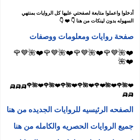
أدخلوا واعملوا متابعة لصفحتي عليها كل الروايات بمنتهي
السهوله بدون لينكات من هنا 👇 ❤️ 👇
صفحة روايات ومعلومات ووصفات
❤️🌺💙🌹❤️🌺💙🌹❤️🌺💙🌹❤️🌺💙🌹
❤️🌺
❤️🌺🌹❤️🌺❤️🌹❤️🌺🌹❤️🌺🌹❤️🌺🌹❤️🌺🌹🛺🛺🛺
🛺🛺
الصفحه الرئيسيه للروايات الجديده من هنا
جميع الروايات الحصريه والكامله من هنا