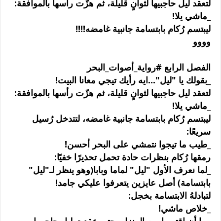
لتعقد ليل حاجبيها لثوانٍ قليلة، ثم هزّت رأسها بالموافقة:
_ماشي يلا!
ليبتسم رُكام بابتسامة جانبية غامضه!!!!
وووو
الفصل الرابع #رواية_أصوات_البحر
_بقولك يا "ليل"...ايه رأيك تيجي معانا البيت!
لتعقد ليل حاجبيها لثوانٍ قليلة، ثم هزّت رأسها بالموافقة:
_ماشي يلا!
ليبتسم رُكام بابتسامة جانبية غامضه، لتتدخل رُسيل
سريعًا:
_طيب ما تيجوا نتمشي على البحر أحسن!
رمقها رُكام بنظرات حادة تحمل تحذيرًا خفيًا:
_لما نعرف الأول "ليل" لماما وبابا(وهو ينظر لـ"ليل"
بابتسامة) أصل عايزين يتعرفوا عليكي جامد!
لتبادلهُ الابتسامة بخجل:
_خلاص ماشي!