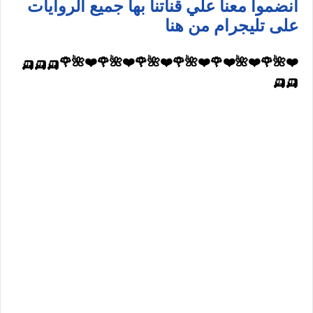
انضموا معنا علي قناتنا بها جميع الروايات
على تليجرام من هنا
❤️🌺🌹❤️🌺❤️🌹❤️🌺🌹❤️🌺🌹❤️🌺🌹❤️🌺🌹🛺🛺🛺
🛺🛺