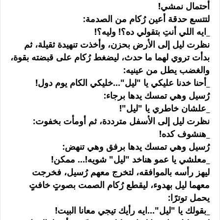
أحتمال نمشي!
لتتسع حدقة أعين رُكام من الصدمة:
_ايه اللي أنتِ بتقولي ده؟! وليه؟!
نظرت ليل إلى الأرض بحزن، وأخذت تنهيدة ثقيلة، ثم
بدأت تروي لهما ما حدث، ليضغط رُكام على قبضته بقوة،
والغضب يطل من عينيه:
_أحنا خدنا عليكي يا "ليل"...خليكي الكام يوم دول!
رُسيل وهي تمسك يدها برجاء:
_علشان خاطري يا "ليل"!
نظرت ليل إلى الأسفل مترددة، ثم أومأت بخفوت:
_هنشوف كده!
رُسيل وهي تمسك يدها برفق وهي تنهض:
_معلشي يا عمو هناخد "ليل" شويه!... ممكن!
ليهز رأسه بالموافقه، لتخرج معهم رُسيل، فخرجت
معهما ليل بهدوء، ليقطع رُكام الصمت بصوتٍ خافتٍ
يحمل توترًا:
_بقولك يا "ليل"...ايه رأيك تيجي معانا البيت!