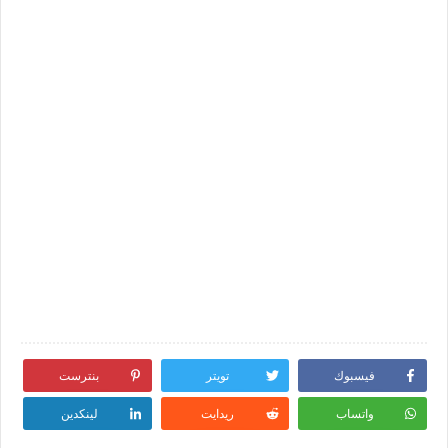
فيسبوك
تويتر
بنترست
واتساب
ريدايت
لينكدين