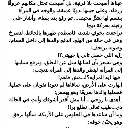
عيناها أصبحت بلا قرنية، بل أصبحت تحتل مكانهم عروقًا
زرقاء، وعلى جبينها ندوبًا عميقة، والوجه في المرآة
يبتسم لها بشرٍّ مخيف… ثم رفع يده ببطء، وأشار على
رقبته بحركة ذبح!
تراجعت بخوفٍ شديد، فاصطدم ظهرها بالحائط، لتصرخ
وهي في حالة من الهلع، اندفع والدها إلى داخل الحمام،
وصوته يرتجف:
_ايه اللي حصل تاني يا حبيبتى؟!
وهي تشعر بأن لسانهُا شل عن النطق، وترفع سبابتها
إلى المرأة، لينظر والدها إلى المرأة بتعجب:
_فيها ايه المرايه؟!...مش فاهم!
انهارت على الأرض، ساقاها لم تعودا تقويان على حملها،
فحملها والدها سريعًا وهو يهمس:
_أهدى يا روحي... أنا مش أقدر أشوفك وأنتِ في الحالة
دي...طيب تعالى نطلع برا!
وما أن ساعدها في الجلوس على الأريكة، سألها برفق
وهو يخبّئ خوفه: