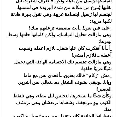
لتمسكها رُسيل من يدها، ولكن لا تعرف شعرت ليل
بقلبها يُنتزع من مكانه من شدة البرودة في لمستها،
لتبتسم لها رُسيل ابتسامة غريبة وهي تقول بنبرة هادئة
لكنها مريبة:
_على فين بس!...أنتِ مصممه تزعليهم منك!
وهي مازالت تحاول التماسك، ولكن كلماتها خانتها وسط
توترها:
_أ..أنا أفتكرت كان عليا شغل...لازم اعمله ونسيت
أعمله...فلازم أمشي!
وهي مازالت تبتسم تلك الابتسامة الهادئة التي تحمل
شيئًا غريبًا خلفها:
_مش "رُكام" قالك بعدين...أقعدي بس مع ماما
وبابا...ونبقى نشوف الشغل ده...تعالى بس أشربي
العصير!
وكأن شيئًا ما يسحرها، لتجلس ليل ببطء، وهي تلتقط
الكوب بيدٍ مرتجفة، وشفتاها ترتعشان وهي ترتشف
منهُ،
ونظراتها الخائفة كانت تتنقل بين وجه رُسيل والكوب،