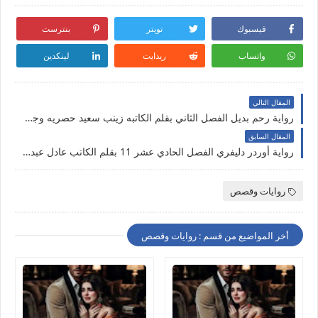
فيسبوك
تويتر
بنترست
واتساب
ريدايت
لينكدين
المقال التالي
رواية رحم بديل الفصل الثاني بقلم الكاتبه زينب سعيد حصريه وجديده على مدونة النجم المتوهج للروايات والمعلومات
المقال السابق
رواية أوردر دليفري الفصل الحادي عشر 11 بقلم الكاتب عادل عبد الله حصريه
روايات وقصص
أخر المواضيع من قسم : روايات وقصص