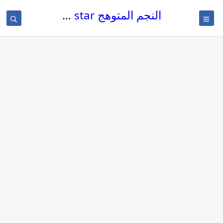
النجم المتوهج The glowing star