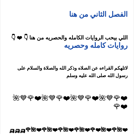
الفصل الثاني من هنا
اللي بيحب الروايات الكامله والحصريه من هنا 👇 ❤️ 👇
روايات كامله وحصريه
لاتلهكم القراءه عن الصلاه وذكر الله والصلاة والسلام على
رسول الله صلى الله عليه وسلم
❤️🌹💙🌺❤️🌹💙🌺❤️🌹💙🌺❤️🌹💙🌺
❤️🌹
❤️🌺🌹❤️🌺❤️🌹❤️🌺🌹❤️🌺🌹❤️🌺🌹❤️🌺🌹🛺🛺🛺