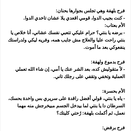
فرح بلهفة وهي تجلس بجوارها بحنان:
- كنت بجيب الدوا، قومي اقعدي يلا عشان تاخدي الدوا.
الأم بعتاب:
- برضه يا بنتي؟ حرام عليكي تتعبي نفسك عشاني، أنا خلاص يا
بنتي راحت عليا والعلاج مش جايب همه، وفريه ليكي ولدراستك
ينفعوكي بعد ما أموت.
فرح بدموع ولهفة:
- لأ متقوليش كده، بعد الشر عنك يا أمي، إن شاء الله تعملي
العملية وتخفي وتقفي على رجلك تاني.
الأم بحسرة:
- ياه يا بنتي، قولي أفضل راقدة على سريري بس واخدة بحسك،
السرطان دا يا بنتي لما بيدخل الجسم مبيخرجش منه مهما
نعمل، ثم أكملت بلهفة: رُحتي كليتك؟
فرح برفض: