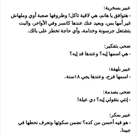
عبير بسخرية:
- هتوافق يا هانم، هي لاقية تاكل! وظروفها صعبة أوي وملهاش
غير أمها بس، وبعيد عنك عندها كانسر وفي الأواخر، والبت
بتشتغل جرسونة وخدامة، وأي حاجة تخطر على بالك.
ضحى بتفكير:
- هي اسمها إيه؟ وعندها قد إيه؟
عبير بلهفة:
- اسمها فرح، وعندها يجي ١٨سنة.
ضحى بصدمة:
- إنتي بتقولي إيه؟ دي عيلة!
عبير بمكر:
- هو فيه أحسن من كده؟ نضمن سكوتها ونعرف نحطها في
جيبنا.