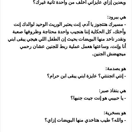
وبعدين إزاي عايزاني أخلف من واحدة تانية غيرك؟
هي ببرود:
- مسيرك هتتجوز يا آدم، إنت يعتبر الوريث الوحيد لوالدك إنت
وأختك، كل الحكاية إننا هنجيب واحدة محتاجة وظروفها صعبة
ونقدر ناخد منها البويضات بحيث إن الطفل اللي هيجي يبقى ابني
أنا وإنت، وساعتها هعمل عملية ربط للجنين عشان رحمي
ميجهضش الجنين.
هو بصدمة:
- إنتي اتجننتي؟ عايزة ابني يبقى ابن حرام؟
هي بنفاذ صبر:
- يا حبيبي هو إنت جيت جنبها؟
هو بسخرية:
- والله؟ طيب هتاخدي منها البويضات إزاي؟