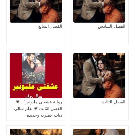
الفصل_السادس
الفصل_السابع
الفصل_الثالث
رواية عشقني مليونير" - 💗
الفصل الثالث 💗 بقلم سالي
دياب حصريه وجديده