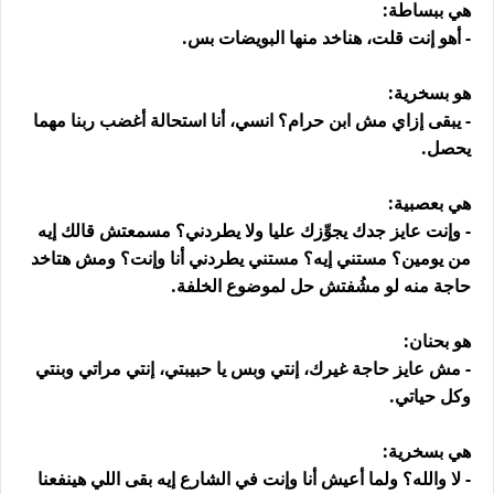
هي ببساطة:
- أهو إنت قلت، هناخد منها البويضات بس.
هو بسخرية:
- يبقى إزاي مش ابن حرام؟ انسي، أنا استحالة أغضب ربنا مهما
يحصل.
هي بعصبية:
- وإنت عايز جدك يجوِّزك عليا ولا يطردني؟ مسمعتش قالك إيه
من يومين؟ مستني إيه؟ مستني يطردني أنا وإنت؟ ومش هتاخد
حاجة منه لو مشُفتش حل لموضوع الخلفة.
هو بحنان:
- مش عايز حاجة غيرك، إنتي وبس يا حبيبتي، إنتي مراتي وبنتي
وكل حياتي.
هي بسخرية:
- لا والله؟ ولما أعيش أنا وإنت في الشارع إيه بقى اللي هينفعنا