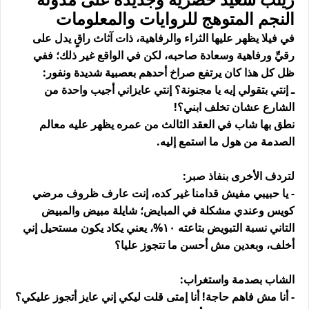
النجم المتوهج للروايات والمعلومات
في فيلا يظهر عليها الثراء والرفاهية، ذات آثاث راقٍ يدل على
رقيِّ ورفاهية وسعادة صاحبه، لكن في الواقع غير ذلك؛ ففي
ظل كل هذا كان يرتفع صراخ أحدهم بعصبية شديدة ونفور:
ـ إنتي بتقولي إيه يا مجنونة؟ إنتي عايزاني أجيب واحدة من
الشارع عشان تخلف ابني؟!
نطق بها شاب في العقد الثالث من عمره يظهر عليه معالم
الصدمة من هول ما استمع إليه.
لتردف الأخرى بنفاذ صبر:
- يا حبيبي مفيش قدامنا غير كده، إنت عارف ظروف مرضي
كويس وعندي مشكلة في المبايض؛ شايلة مبيض والمبيض
التاني نسبة التبويض بتاعته ١٠%، يعني يكاد يكون مستحيل إني
أخلف، وبعدين مش أحسن ما تتجوز عليا؟
الشاب بصدمة واستغراب:
- أنا مش فاهم حاجة! أنا إمتى قلت ليكي إني عايز أتجوز عليكي؟