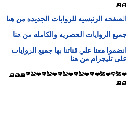
🛺🛺
الصفحه الرئيسيه للروايات الجديده من هنا
جميع الروايات الحصريه والكامله من هنا
انضموا معنا علي قناتنا بها جميع الروايات
على تليجرام من هنا
❤️🌺🌹❤️🌺❤️🌹❤️🌺🌹❤️🌺🌹❤️🌺🌹❤️🌺🌹🛺🛺🛺
🛺🛺