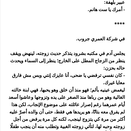
عبير بلهفة:
- أمرك يا ست هانم.
****
في شركة العمري جروب.
يجلس آدم في مكتبه بشرود يتذكر حديث زوجته، لينهض ويقف
ينظر من الزجاج المطل على الخارج؛ ينظر إلى السماء ويحدث
حاله بحزن:
- كان نفسي ترفضي يا ضحى، أنا عايزك إنتي وبس مش فارق
معايا غيرك.
ليغمض عينيه بألم؛ فهو منذ أن خلق وهو يحبها، فهي ابنة خالته
الغالية وهو من رباها منذ الصغر على يده وتزوجها وعاشوا أسعد
أيام عمرهما رغم إصرار عائلته على موضوع الإنجاب، لكن هذا
لم يفرق معه بتاتًا، هو يريدها هي فقط، حتى أن والده أصرّ عليه
أكثر من مرة كي يتزوج لينجب، لكنه كل مرة يرفض من أجل
زوجته وحبه لها، لتأتي زوجته الغبية وتطلب منه أن ينجب طفلًا