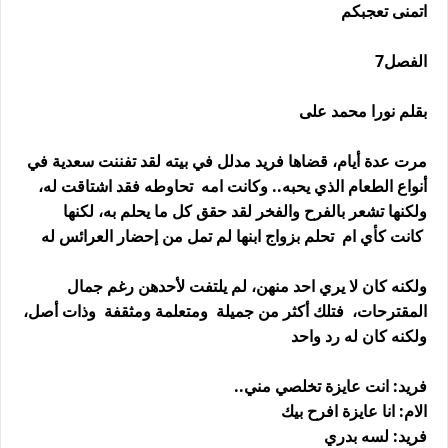
اتمنى تعجبكم
الفصل7
بقلم نورا محمد على
مرت عدة أيام، قضاها فريد مدلل في بيته لقد تفننت سعدية في
أنواع الطعام الذي يحبه.. وكانت امه تحاوطه فقد اشتاقت له،
ولكنها تشعر بالفرح والفخر لقد حقق كل ما يحلم به، لكنها
كانت كأي ام تحلم بزواج ابنها لم تمل من إحضار العرائس له
ولكنه كان لا يري احد منهن، لم يلتفت لأحدهن رغم جمال
المقترحات، فتلك أكثر من جميلة ومتعلمة ومثقفة وذات أصل،
ولكنه كان له رد واحد
فريد: انت عايزة تخلصي مني..
الام: انا عايزة افرح بيك
فريد: لسه بدري