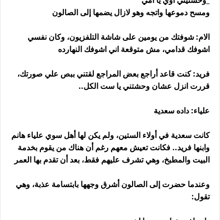
_وحشتيني اوي يا امي
ومسح دموعها واتجه وهو لازال يضمها إلى الصالون
الام: شوفتك من يومين على شاشة التلفزيون، وكان نفسي
اشوفك قدامي، مش متوقعة اني اشوفك النهارده
فريد: كنت قاعد أراجع بعض المراجع لقتني ببص علي صورتك،
قررت انزل عشان وحشتني يا ست الكل..
علياء: داده سعدية
كانت سعدية في أولاء الستين، ولم يكن لها أهل سوي علياء هانم
وابنها فريد.. فكانت تعيش معهم رغم أن هناك من يقوم بخدمة
البيت والمطبخ، وهي تشرف عليهم فقط، بعد أن تقدم بها العمر
وعندما حضرت إلى الصالون أشرق وجهها بابتسامة عذبة، وهي
تقول: