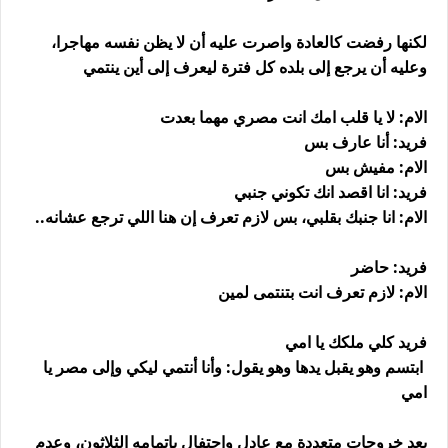
لكنها رفضت كالعادة واصرت عليه أن لا يظن نفسه مهاجرا،
وعليه أن يرجع إلى بلده كل فترة ليعرف إلى أين ينتمي
الام: لا يا قلب امك انت مصري مهما بعدت
فريد: أنا عارف بس
الام: مفيش بس
فريد: انا اقصد انك تكوني جنبي
الام: انا جنبك بقلبي، بس لازم تعرف إن هنا اللي ترجع عشانه..
فريد: حاضر
الام: لازم تعرف انت بتنتمى لمين
فريد كلي ملكك يا امي
ابتسم وهو يقبل يدها وهو يقول: وأنا أنتمي ليكي وإلى مصر يا
امي
بعد خروجات متعددة مع عادل واحتفال بإتمامه الثلاثون، وعدم