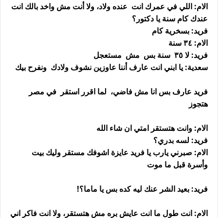
الام: اللي في عمرك انت عنده ولاد، ولا أنت مش واخد بالك انت
عندك كام سنة يا دكتور؟
فريد: بسخرية كام
الام: ٣٤ سنة
فريد: لا ٣٥ سنة بس مش مستعجل
سعدية: يا ابني انت عارف أننا عاوزين نشوف ولادك ونفرح بيك
فريد عارف بس انا مش فاضي، لما اقرر استقر في مصر
هتجوز
الام: وانت هتستقر امتي ان شاء الله
فريد: لسه بدري؟
الام: صبرني يارب يا فريد عايزة اشوفك مستقر وليك بيت
وأسرة قبل ما موت
فريد: بعيد الشر عنك ليه كده بس يا ماما؟!
الام: انت طول ما انت عايش بره مش هتستقر، ولا انت فاكر اني