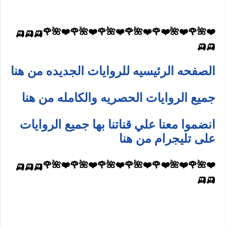
❤️🌺🌹❤️🌺❤️🌹❤️🌺🌹❤️🌺🌹❤️🌺🌹❤️🌺🌹🛺🛺🛺
🛺🛺
الصفحه الرئيسيه للروايات الجديده من هنا
جميع الروايات الحصريه والكامله من هنا
انضموا معنا علي قناتنا بها جميع الروايات
على تليجرام من هنا
❤️🌺🌹❤️🌺❤️🌹❤️🌺🌹❤️🌺🌹❤️🌺🌹❤️🌺🌹🛺🛺🛺
🛺🛺