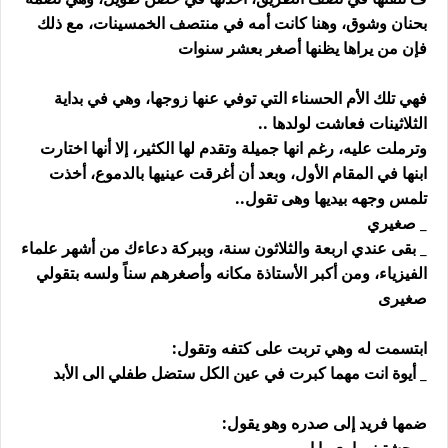
بحنان وشوق، وهنا كانت أمه في منتصف الخمسينات، مع ذلك
فإن من يراها يظنها أصغر بعشر سنوات
فهي تلك الأم الحسناء التي توفي عنها زوجها، وهي في بداية
الثلاثينات فعاشت لولدها ..
وترملت عليه، رغم انها جميلة وتقدم لها الكثير، إلا أنها اختارت
ابنها في المقام الأول، وبعد أن أغرقت عينيها بالدموع، أخذت
تلمس وجهه بيديها وهى تقول..
_ صغيري
_ بقى عندي اربعة والثلاثون سنة، وببركة دعاءك من أشهر علماء
الفيزياء، ومن أكبر الأستاذة مكانه وأصغرهم سناً ولسه بتقولي
صغيرى
ابتسمت له وهي تربت على كتفه وتقول:
_ أيوة انت مهما كبرت في عين الكل ستضل طفلي الى الأبد
ضمها فريد إلى صدره وهو يقول: