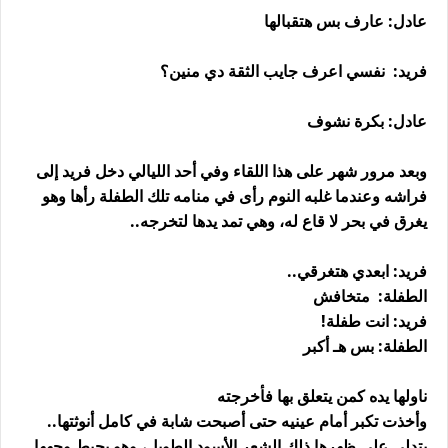
عادل: عارف بس هتقبالها
فريد: نفسي اعرف جايب الثقة دي منين؟
عادل: بكرة نشوف
وبعد مرور شهر على هذا اللقاء وفي أحد الليالي دخل فريد إلى
فراشه وعندما غلبه النوم رأى في منامه تلك الطفلة رأها وهو
يغرق في بحر لا قاع له، وهي تمد يدها لتخرجه..
فريد: ابعدي هتغرقي..
الطفلة: متخافش
فريد: انت طفلة!
الطفلة: بس هـ أكبر
ناولها يده كمن يتعلق بها فأخرجته
وأخذت تكبر أمام عينيه حتى أصبحت شابة في كامل أنوثتها..
يتدلى على ظهرها ذلك الشعر الأسود الطويل، وهو يحيط وجهها