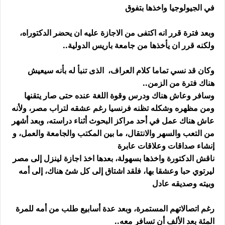
في الجيولوجيا واخذها بتفوق
وبعد فترة قرر انه اكتفى من الاجازة عليه ان يحضر الدكتوراه،
ولكنه قرر ان يأخذها من جامعة باريس الدولية..
وكان قد نسي تماما كلام العراف، الذى تنبأ له بأنه سيعيش
هناك فترة من الزمن..
وسافر وعاش هناك ودرس وقوة اللغة عنده حتى صار يتقنها
ومن مظهره وشكله تظنه فرنسيا رغم عشقه لتراب مصر، ولأنه
عاش هناك عمل في أحد مراكز البحوث أثناء دراسته، وبعد أشهر
من التعب والسهر والانتقال، ما بين المكتب والجامعة والعمل، و
إنشاء صداقات وعلاقات عابرة
ناقش الدكتورة واخذها بسهولة، بعدها اخذ اجازة لينزل إلى مصر
ليرتوي حبا وعشقا بها، فلقد اشتاق إلى كل شئ هناك، إلى أمه
وبيته وصديقه عادل
رغم اتصالاتهم المستمرة، وبعد عدة أسابيع طلب من أمه للمرة
المئة بعد الألف أن تسافر معه..