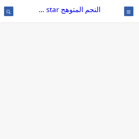
النجم المتوهج The glowing star