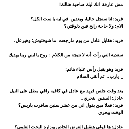
مش عارفة انك ليك صاحبة هنالك!
فريد: انا سنجل حاليا، وبعدين في ايه يا ست الكل؟
الام: ولا حاجة رايح فين دلوقتي؟
فريد: هقابل عادل من يوم مارجعت ما شوفتوش؛ وهيزعل.
سعدية التي رأت أنه لا نتيجة من الكلام : روح يا ابني ربنا يهديك
فريد وهو يقبل رأس علياء هانم:
_ يارب.. ثم ألقى السلام
بعد وقت جلس فريد مع عادل في كافيه راقي مطل على النيل
عادل: السنين بتجري..
فريد: فعلا مين يقول اني من عشر سنين سافرت باريس؟
الوقت بيجري
عادل: ها قولي هتقبل العرض الخاص بوزارة البحث العلمي؟