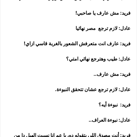
فريد: مش عارف يا صاحبي!
عادل: لازم ترجع مصر نهائيا
فريد: عارف انت متعرفش الشعور بالغربة قاسي ازاي!
عادل: طيب وهترجع نهائي امتي؟
فريد: مش عارف..
عادل: لازم ترجع عشان تتحقق النبوءة.
فريد: نبوءة أيه؟
عادل: نبوءة العراف..
فريد: أنت مصدق اللي بتقوله ده، يا عم انا نسيت الهبل دا من