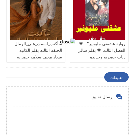
رواية عشقني مليونير" - 💗
سأكتب_اسمكِ_على_الرمال
الفصل الثالث 💗 بقلم سالي
الحلقه الثالثة بقلم الكاتبه
دياب حصريه وجديده
سعاد محمد سلامه حصريه
وجديده
تعليقات
إرسال تعليق