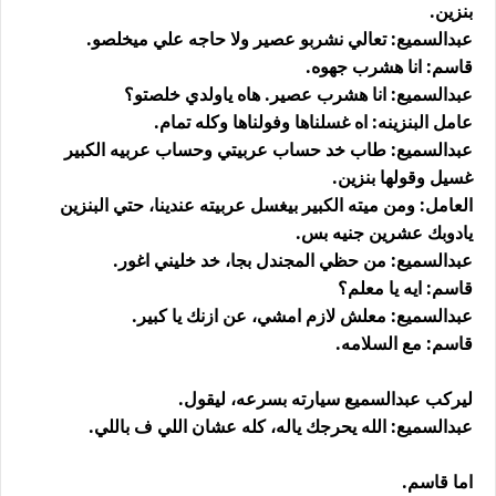
بنزين.
عبدالسميع: تعالي نشربو عصير ولا حاجه علي ميخلصو.
قاسم: انا هشرب جهوه.
عبدالسميع: انا هشرب عصير. هاه ياولدي خلصتو؟
عامل البنزينه: اه غسلناها وفولناها وكله تمام.
عبدالسميع: طاب خد حساب عربيتي وحساب عربيه الكبير
غسيل وقولها بنزين.
العامل: ومن ميته الكبير بيغسل عربيته عندينا، حتي البنزين
يادوبك عشرين جنيه بس.
عبدالسميع: من حظي المجندل بجا، خد خليني اغور.
قاسم: ايه يا معلم؟
عبدالسميع: معلش لازم امشي، عن ازنك يا كبير.
قاسم: مع السلامه.
ليركب عبدالسميع سيارته بسرعه، ليقول.
عبدالسميع: الله يحرجك ياله، كله عشان اللي ف باللي.
اما قاسم.