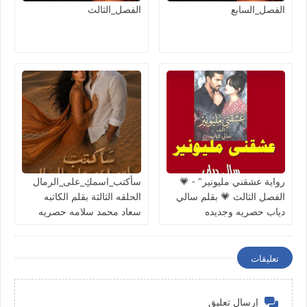
الفصل_السابع
الفصل_الثالث
رواية عشقني مليونير" - 💗
سأكتب_اسمكِ_على_الرمال
الفصل الثالث 💗 بقلم سالي
الحلقه الثالثة بقلم الكاتبه
دياب حصريه وجديده
سعاد محمد سلامه حصريه
وجديده
تعليقات
إرسال تعليق