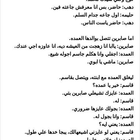
دهب: حاضر، بس انا معرفش جاعته فين.
حليمه: اول جاعه جدام السلم.
دهب: حاضر ياست الناس.
اما صابرين تتصل بوالدها العمده.
صابرين: ياابا انا زهجت من العيشه ديه، انا عاوزه اجي عندك.
العمده: اجفلي وانا هكلم جاسم اجوله شيع.
صابرين: ماشي يا ابوي.
ليغلق العمده مع ابنته، ويتصل بقاسم.
قاسم: خير يا عمده؟
العمده: عايزك تشيعلي صابرين بتي.
قاسم: له.
العمده: بجولك عايزها ضروري.
قاسم: وانا بجول له.
العمده: يعني ايه؟
قاسم: يعني لو عايزني اشيعهالك، يبجا خدها علي طول.
العمده: له خلاص، خليها.