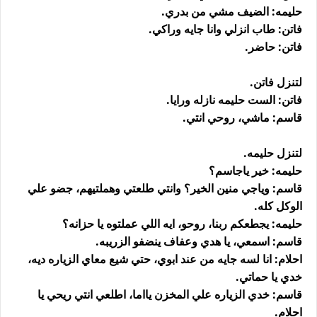
حليمه: الضيف مشي من بدري.
فاتن: طاب انزلي وانا جايه وراكي.
فاتن: حاضر.
لتنزل فاتن.
فاتن: الست حليمه نازله ورايا.
قاسم: ماشي، روحي انتي.
لتنزل حليمه.
حليمه: خير ياجاسم؟
قاسم: وياجي منين الخير؟ وانتي طلعتي وهملتيهم، جضو علي
الوكل كله.
حليمه: يجطعكم ربنا، روحو، ايه اللي عملتوه يا حزانه؟
قاسم: اسمعي، يا هدي وعفاف ينضفو الزريبه.
احلام: انا لسه جايه من عند ابوي، حتي شيع معاي الزياره ديه،
خدي يا حماتي.
قاسم: خدي الزياره علي المخزن يااما، اطلعي انتي ريحي يا
احلام.