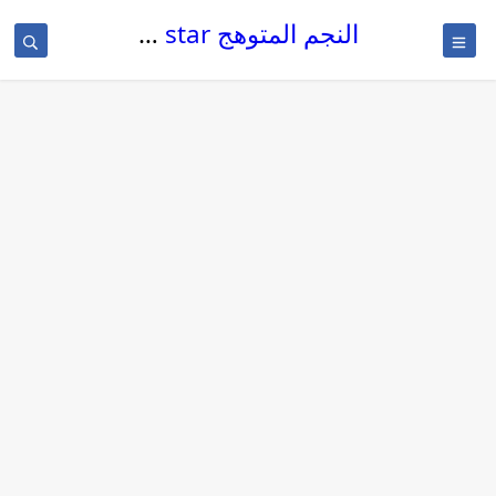
النجم المتوهج The glowing star