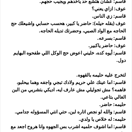
قاسم: عشان هتشع حد ياخدهم ويجيب حجهم.
عوف: ازاي يعني؟
قاسم: زي الناس.
عوف (بقله حيله): حاضر يا كبير، هحسب حسابي واشيعلك حج
الحاجه مع الواد الصبي، وحضرتك تديله الحاجه.
قاسم: بسرعه.
عوف: حاضر ياكبير.
قاسم: أيوه كده، خليني اعوض حج الوكل اللي طفحوه البهايم
دول.
لتخرج عليه حليمه بالقهوه.
قاسم: اما عينك علي حريم ولادك تبجي واجفه وهما بيحلبو،
فاهمه؟ مش تجوليلي مش عارف ايه، اديكي بتشربي من البن
الغالي بتاعي.
حليمه: حاضر.
قاسم: والله لو نجص اتاره لبن، حتي انتي المسؤوله جدامي.
حليمه: له خلاص يا ولدي.
قاسم: اما اشوف حلميه اشرب بس الجهوه وانا هروح اجعد مع