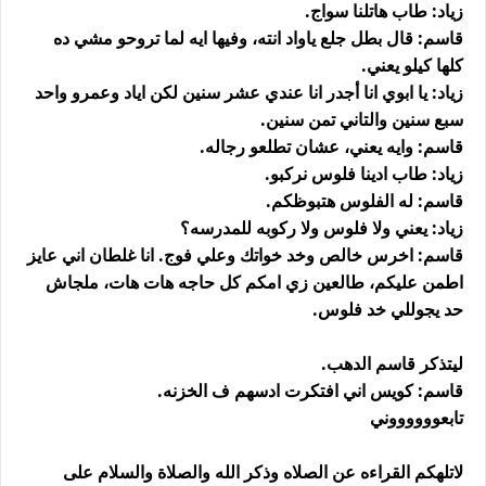
زياد: طاب هاتلنا سواج.
قاسم: قال بطل جلع ياواد انته، وفيها ايه لما تروحو مشي ده
كلها كيلو يعني.
زياد: يا ابوي انا أجدر انا عندي عشر سنين لكن اياد وعمرو واحد
سبع سنين والتاني تمن سنين.
قاسم: وايه يعني، عشان تطلعو رجاله.
زياد: طاب ادينا فلوس نركبو.
قاسم: له الفلوس هتبوظكم.
زياد: يعني ولا فلوس ولا ركوبه للمدرسه؟
قاسم: اخرس خالص وخد خواتك وعلي فوج. انا غلطان اني عايز
اطمن عليكم، طالعين زي امكم كل حاجه هات هات، ملجاش
حد يجوللي خد فلوس.
ليتذكر قاسم الدهب.
قاسم: كويس اني افتكرت ادسهم ف الخزنه.
تابعووووووني
لاتلهكم القراءه عن الصلاه وذكر الله والصلاة والسلام على