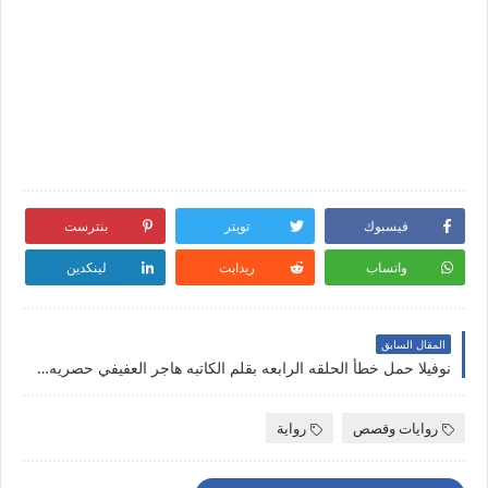
فيسبوك
تويتر
بنترست
واتساب
ريدايت
لينكدين
المقال السابق
نوفيلا حمل خطأ الحلقه الرابعه بقلم الكاتبه هاجر العفيفي حصريه وجديده
روايات وقصص
رواية