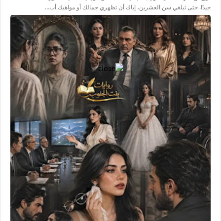
جيدًا. حتى تبلغي سن العشرين، إياك أن تظهري جمالك أو مواهبك أب…