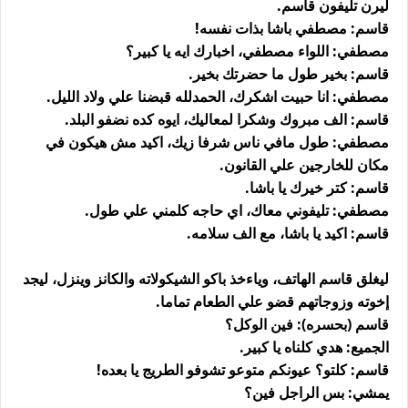
ليرن تليفون قاسم.
قاسم: مصطفي باشا بذات نفسه!
مصطفي: اللواء مصطفي، اخبارك ايه يا كبير؟
قاسم: بخير طول ما حضرتك بخير.
مصطفي: انا حبيت اشكرك، الحمدلله قبضنا علي ولاد الليل.
قاسم: الف مبروك وشكرا لمعاليك، ايوه كده نضفو البلد.
مصطفي: طول مافي ناس شرفا زيك، اكيد مش هيكون في
مكان للخارجين علي القانون.
قاسم: كتر خيرك يا باشا.
مصطفي: تليفوني معاك، اي حاجه كلمني علي طول.
قاسم: اكيد يا باشا، مع الف سلامه.
ليغلق قاسم الهاتف، وياءخذ باكو الشيكولاته والكانز وينزل، ليجد
إخوته وزوجاتهم قضو علي الطعام تماما.
قاسم (بحسره): فين الوكل؟
الجميع: هدي كلناه يا كبير.
قاسم: كلتو؟ عيونكم متوعو تشوفو الطريج يا بعده!
يمشي: بس الراجل فين؟