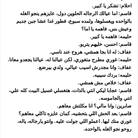
احلام: تشكر يا كبير.
قاسم: اما عيالك الرجاله الحلوين دول، عايزهم ينجو الغله
بالواحده ويغسلوها، ولمده سبوع، فطور غدا عشا جبن جديم
وعيش بس، فاهمه يا اما؟
حليمه: فاهمه يا كبير.
قاسم: احسن، خليهم يتربو.
عفاف: له انا بجا همشي، هروح عند ناسي.
حليمه: غوري مطرح متغوري، لكن عيالنا له، عيالنا يجعدو معانا.
عفاف: وانا مجدرش اسيب عيالي، ولدي بيرضع.
حليمه: بردك سيبيه.
عفاف: خلاص مش همشي.
قاسم: عجابا ليكي انتي بالذات، هتغسلي غسيل البيت كله علي،
انتي والجاموسه.
صابرين: وانا مالي؟ انا مكلتش معاهم.
قاسم: بعد الحش اللي بتحشيه، كمان عايزه تاكلي معاهم؟
غوري منك ليها. اعملو اللي جولت عليه. وانتو يارجاله، ياله،
روحو نجو الغله بالواحده.