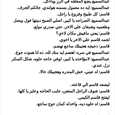
عبدالسميع يضع المعلقه في الرز وياءكل.
عبدالسميع: ايه ده معمول بسمنه هولندي، جاتكم الجرف.
قاسم: كل طبيخ وفروج يا راجل.
عبدالسميع: الصراحه يا كبير، اصلي الصبح دبيتها فول وبصل
وطعميه وشبعان علي الاخر، حتي صدري مولع.
قاسم: يعني مافيش مكان لاءي؟
لجمه قاسم علي الاخر يا اخوي.
قاسم: دجيجه هجيبلك ساجع تهضم.
عبدالسميع في سره: اهضم ايه منك لله، ده انا هموت جوع.
عبدالسميع: لامؤاخذه يا كبير، لوفي حاجه حلوه، شكل السكر
نزل عندي.
قاسم: اه عيني، خش المندره وهجيبلك حالا.
ليصعد قاسم الي قاعته.
قاسم: شوف الراجل المعفن، جايب الحاجه وعايز يا كلها.
ليفتح قاسم الكيس.
قاسم: اه حلوه ديه، واخدله كمان حوج ساجع.