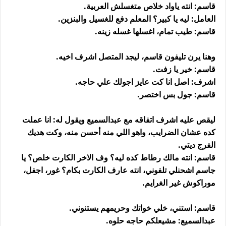
قاسم: انته ياواد خلاص متغسلش العربية.
العامل: ليه يا كبير؟ المعلم دفع للغسيل والبنزين.
قاسم: طيب تمام، اغسلها غسله زينه.
وهنا يرن تليفون قاسم، ليجد المتصل اشرف اخيه.
قاسم: خير يا زفت.
اشرف: اصل انا كت عايز اجولك علي حاجه.
قاسم: جول بس اختصر.
ليقص عليه اشرف اتفاقه مع عبدالسميع ويقول له: انا عملت
كده عشان الضرايب، واهو اللي منه أحسن منه، وكت هديك
الفرج ديتي.
قاسم: انته مالك رطاط كده ليه؟ وف الاخر الكارت خلص؟ يا
جاسم اشحنلي تلفوني، انته عارف الكارت بكام؟ غور، اجفل،
موراكوش غير الغرايم.
قاسم: استني، خلي خواتك وحريمهم يستنوني.
عبدالسميع: مشيعلكم حاجه حلوه.