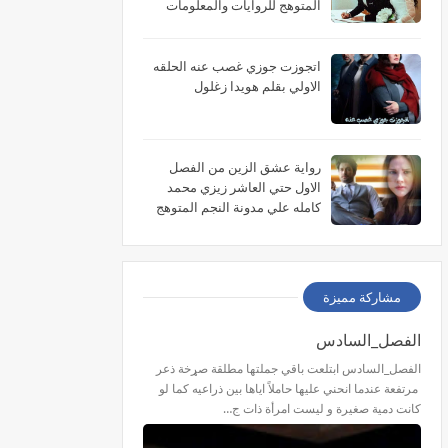
المتوهج للروايات والمعلومات
اتجوزت جوزي غصب عنه الحلقه
الاولي بقلم هويدا زغلول
رواية عشق الزين من الفصل
الاول حتي العاشر زيزي محمد
كامله علي مدونة النجم المتوهج
للروايات
مشاركة مميزة
الفصل_السادس
الفصل_السادس ابتلعت باقي جملتها مطلقة صړخة ذعر
مرتفعة عندما انحني عليها حاملاً اياها بين ذراعيه كما لو
كانت دمية صغيرة و ليست امرأة ذات ج…