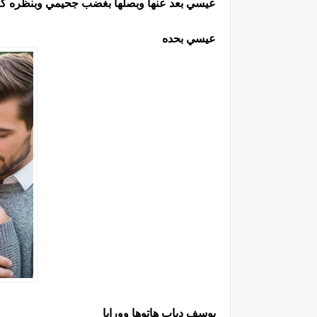
عيسي بعد عنها وبصلها بغضب جحيمي وبنظره كفيل
عيسي بحده
يوسف دياب هاتوها وورايا