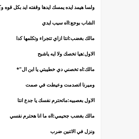
ولسا هيمد ايده يمسك ايدها وقفته ايد بكل قوه و
الشاب بوجع:ااه سيب ايدي
مالك بغضب:انتا ازاي تتجراء وتكلمها كدا
الاول:هيا تخصك ولا ايه ياشبح
مالك:اه تخصني دي خطيبتي يا ابن ال"*
وميرنا اتصدمت وعيطت في صمت
الاول بعصبيه:ماتحترم نفسك يا جدع انتا
مالك بغضب جحيمي:ااه ما انا هحترم نفسي
ونزل في الاتنين ضرب