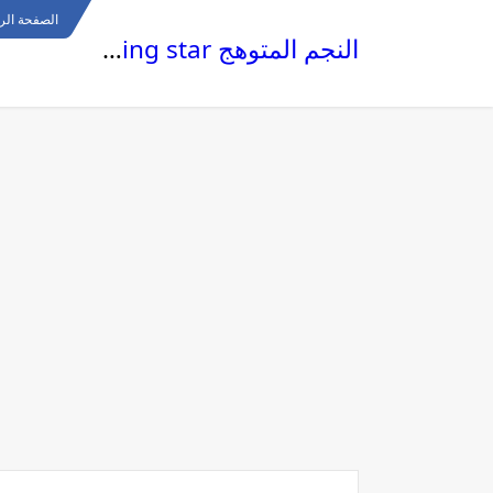
الصفحة الر
النجم المتوهج The glowing star