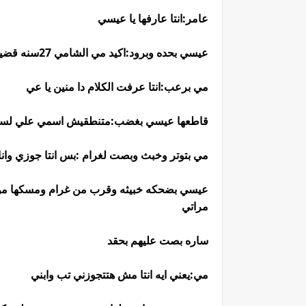
عامر:انتا عارفها يا عيسي
عيسي بحده وبرود:اكيد مي الشامي 27سنه قضيتين أداب واتجوزت 9مرات من رجاله قد أبوها وكلبه فلوس
مي برعب:انتا عرفت الكلام دا منين يا عي
قاطعها عيسي بغضب:متنطقيش اسمي علي لسا
مي بتوتر وخبث وبصت لغرام :بس انتا جوزي وان
عيسي بضحكه خبيثه وقرب من غرام ومسكها من 
مراتي
ساره بصت عليهم بحقد
مي:يعني ايه انتا مش هتتجوزني تب وابني