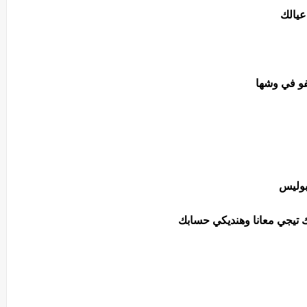
 عيالك
و في وشها
لبوليس
ك تيجي معانا وهنديكي حسابك