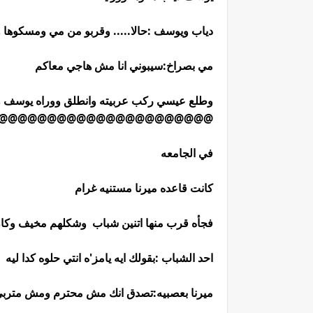
دياب ويوسف :حالا..... وقربو من مي ومسكوها
مي بصراخ:سيبوني انا مش هاجي معاكم
وطلع عيسي ركب عربيته وانطلق ووراه يوسف 
@@@@@@@@@@@@@@@@@@@@@@
في الجامعه
كانت قاعده ميرنا مستنيه غرام
فجأه قرب منها اتنين شباب وشكلهم مخيف وكا
احد الشباب :بقولك ايه يامز'ه انتي حلوه كدا ليه
ميرنا بعصبيه:تصدق انك مش محترم ومش مترب