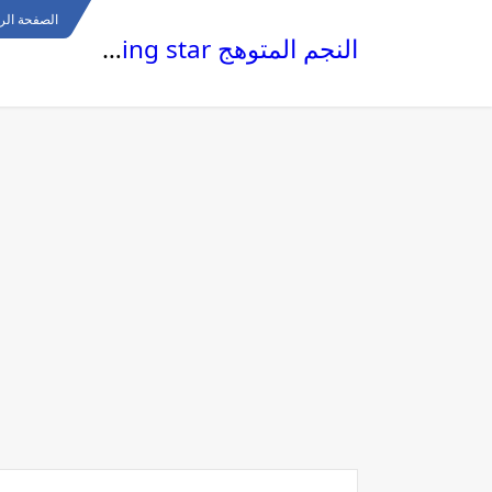
الصفحة الر
النجم المتوهج The glowing star