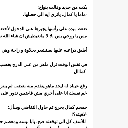
بكت من جديد وقالت بنواح:
-ماما يا كمال، ياترى ايه الي حصلها.
ضغط بيده على رأسها يجبرها على الدخول لأحضان
-بس يا روحي بس..لا لا ماتعيطيش ان شاء الله ن
أطبق ذراعيه عليها يستشعر بحلاوة و راحة وهي بين
في نفس الوقت نزل ماهر من على الدرج بغضب 
-كمااال
رفع عيناه له ليجد ماهو يتقدم منه بغضب ثم ينتزع
-لم نفسك انا على أخري مش فاضيين ندور على 
حمحم كمال بحرج ثم حاول التغاضي وسأل:
-لاقيته؟!
-للأسف كل الي توقعته صح، بابا لبسه ومعظم حا