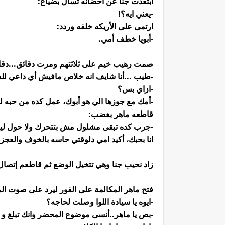
ابتعدت جنا عن أحضانه تسأل بضياع:
-يعني ايه؟!
ارتمى على الأريكه خلفه وردد:
-أبويا خطف أمي.
صمت رهيب خيم على ثلاثتهم ومرت دقائق...دق
-طيب ...أنا شايف انه خلاص مافيش أي داعي للع
-ازاي بس؟
-أمك مع جوزها الي هو أبوك، عمل كده من حبه ليه
قاطعه ماهر بغضب:
-جرب كده تبقى مشلول مش بتتحرك ولا حول ليك
انا بحبك، أكيد امي دلوقتي حاسه بالخوف والعجز و
زاد نحيب جنا وهي تتخيل الوضع ثم قاطعم إتصا
فتح ماهر المكالمة على الفور ليرد على صوت ال
-ايوه يا سيادة اللوا وصلت لحاجه؟
-بص يا ماهر..أنسى موضوع المحضر وانك تبلغ و ا