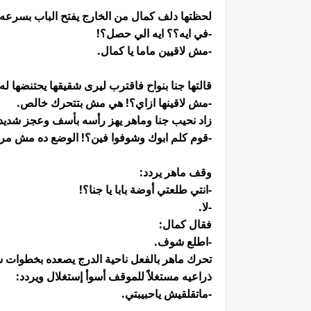
لحظتها دلف كمال من الخارج يفتح الباب بسرعه
-في ايه؟؟ ايه الي حصل؟!
-مش لاقيين ماما يا كمال.
قالتها جنا بنواح فاقترب ليرى شقيقها يحتنضها ل
-مش لاقينها ازاي؟! هي مش بتتحرك خالص.
زاد نحيب جنا وماهر يهز رأسه بأسف وعجز شديد
-قوم كلم ابوك وشوفوا فين؟! الوضع ده مش مريح
وقف ماهر يردد:
-انتي طلعتي أوضة بابا يا جنا؟!
-لا.
فقال كمال:
-اطلع شوف.
تحرك ماهر بالفعل ناحية الدرج يصعده بخطوات سر
ذراعيه مستغلاً للموقف أسوأ إستغلال ويردد:
-ماتقلقيش ياحبيبتي.