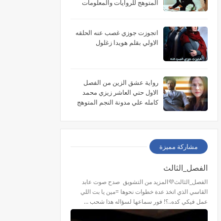
المتوهج للروايات والمعلومات
اتجوزت جوزي غصب عنه الحلقه
الاولي بقلم هويدا زغلول
رواية عشق الزين من الفصل
الاول حتي العاشر زيزي محمد
كامله علي مدونة النجم المتوهج
للروايات
مشاركة مميزة
الفصل_الثالث
الفصل_الثالث💜المزيد من التشويق صدح صوت عابد
القاسي الذي اتخذ عدة خطوات نحوها =مين يا بت اللي
عمل فيكي كده..؟! فور سماعها لسؤاله هذا شحب …