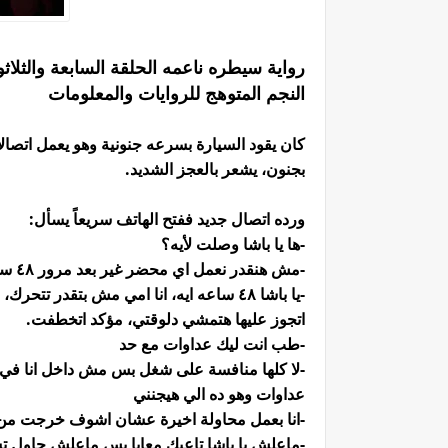
رواية سيطره ناعمه الحلقة السابعة والثلا
النجم المتوهج للروايات والمعلومات
كان يقود السيارة بسرعه جنونية وهو يعمل اتصال
بجنون، يشعر بالعجز الشديد.
ورده اتصال جديد ففتح الهاتف سريعاً يسأل:
-ها يا باشا وصلت لأيه؟
-مش هنقدر نعمل اي محضر غير بعد مرور ٤٨ ساعه.
-يا باشا ٤٨ ساعه ايه، انا امي مش بتق
اتجوز عليها هتمشي دلوقتي، مؤكد اتخطفت.
-طب انت ليك عداوات مع حد
-لا كلها منافسة على شغل بس مش داخل انا في
عداوات وهو ده الي هيجنني
-انا بعمل محاولة اخيرة عشان اشوف خرجت من ال
-ماعلش يا باشا تاعبك معايا بس ماعلش حاول 