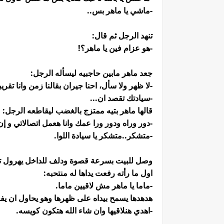
-ماشي يا ماهر بس..
تنهد الرجل ثم قال:
-هو عزام فين يا ماهر؟!
جعد ماهر مابين حاجبيه ليسأله الرجل:
-لا ظهر ولا سأل، احنا جيران بقالنا زمن وانا ت
-سيادتك تقصد ان...
قالها ماهر بتيه ممتزج بالغضب ليقاطعه الرجل:
-دور وراه ودور ورا عمك وانا هعمل اتصالاتي و إ
-متشكر..متشكر يا سيادة اللوا.
وصل للبيت بسرعة قصوة ودلف للداخل يهرول تجا
اول ما رأته رفعت يداها له منتحبه:
-ماما يا ماهر مش لاقيين ماما.
هدهدها يسمح بيداه على ظهرها وهو يحاول ان ي
-اهدي هنلاقيها وان شاء الله هتكون كويسه.