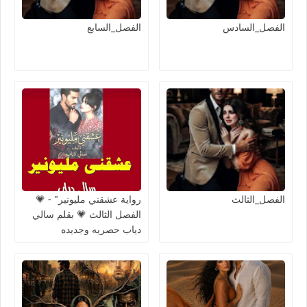
الفصل_السادس
الفصل_السابع
الفصل_الثالث
رواية عشقني مليونير" - 💗
الفصل الثالث 💗 بقلم سالي
دياب حصريه وجديده