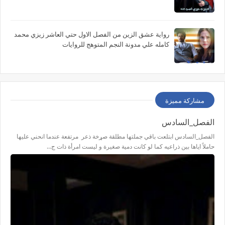
رواية عشق الزين من الفصل الاول حتي العاشر زيزي محمد
كامله علي مدونة النجم المتوهج للروايات
مشاركة مميزة
الفصل_السادس
الفصل_السادس ابتلعت باقي جملتها مطلقة صړخة ذعر مرتفعة عندما انحني عليها
حاملاً اياها بين ذراعيه كما لو كانت دمية صغيرة و ليست امرأة ذات ج…