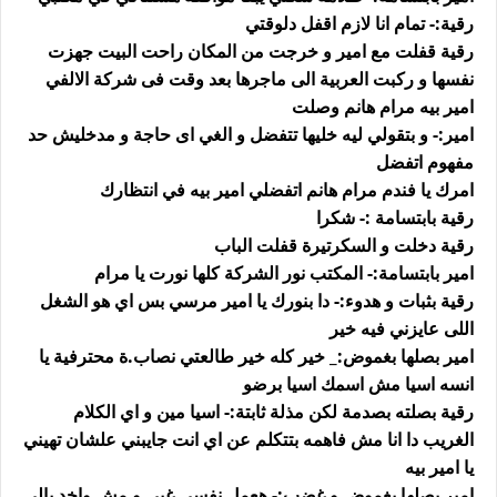
رقية:- تمام انا لازم اقفل دلوقتي
رقية قفلت مع امير و خرجت من المكان راحت البيت جهزت
نفسها و ركبت العربية الى ماجرها بعد وقت فى شركة الالفي
امير بيه مرام هانم وصلت
امير:- و بتقولي ليه خليها تتفضل و الغي اى حاجة و مدخليش حد
مفهوم اتفضل
امرك يا فندم مرام هانم اتفضلي امير بيه في انتظارك
رقية بابتسامة :- شكرا
رقية دخلت و السكرتيرة قفلت الباب
امير بابتسامة:- المكتب نور الشركة كلها نورت يا مرام
رقية بثبات و هدوء:- دا بنورك يا امير مرسي بس اي هو الشغل
اللى عايزني فيه خير
امير بصلها بغموض:_ خير كله خير طالعتي نصاب.ة محترفية يا
انسه اسيا مش اسمك اسيا برضو
رقية بصلته بصدمة لكن مذلة ثابتة:- اسيا مين و اي الكلام
الغريب دا انا مش فاهمه بتتكلم عن اي انت جايبني علشان تهيني
يا امير بيه
امير بصلها بغموض و غضب:- هعمل نفسي غبي و مش واخد بالى