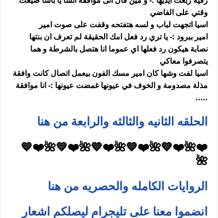
رقية ربعت ايديها :- و مين قال انى موافقة انسا يا باشا ضيعت
وقتي على الفاضي
اسيا اتجهت لباب و لسه هتفتحه وقفت على صوت امير
امير ببرود :- يا تري رد فعل امك الحقيقة لم تعرف ان بنتها
نصابة هيكون رد فعلها اي عموما انا هتصل بالشرطة و هما
يتصرفوا معاكي
اسيا لفت وشها كان امير مسك الفون بيعمل اتصال كانت وافقة
مذلة مصدومة و الخوف في عيونها غمضت عيونها :- انا موافقة
.....
الحلقه الثانيه والثالثه والرابعة من هنا
❤️🌺❤️💙🌺❤️💙🌺❤️💙🌺❤️💙🌺❤️💙
🌺
الروايات الكامله والحصريه من هنا
انضموا معنا على تليجرام ليصلكم اشعار