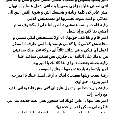
انتي نصبتي عليا بمزاجي بصي يا بت انتي شغل عبط و استهبال
مش عايز لان كلمة زيادة و هحبسك انتي و شوية النص.ابين الى
معاكي و امك تموت بحسرتها لو مسمعتيش كلامي
رقية قامت و لسه هتمشي :- اظن اننا على المكشوف تمام
امشي بقا لاني ورايا شغل
امير قام و بقا يلف حوليها:- انا اولا مسمحتش ليكي تمشي و
مخلصتش كلامي ثانيا كلامي هيتنفذ ياما انتي عارفه انا ممكن
اعمل اي فيكي و في شلتك ثالثاً اى حركة غدر منك صدقيني
هن..دمك على الثانية الى فكرتي بس تشغلي دماغك عليا
رقية بصتله بغضب :- و اي بقا كلامك يا امير بيه
امير بابتسامة باردة :- مقبوله منك يا سوسو..
رقية بعدت وشها بغضب:- ايدك لا ازعل اهلك عليك يا امير بيه
امير ببرود:- حلو اوى
رقية:- ياريت تخلص و تقول عايز اي لانى مش فاضية انى اقف
مع واحد زايك
امير بعد عنها :- عايز اقولك اننا هنتجوز يعني لعبة جديدة بينا انتي
فاكرة انى ممكن احب واحدة زيك