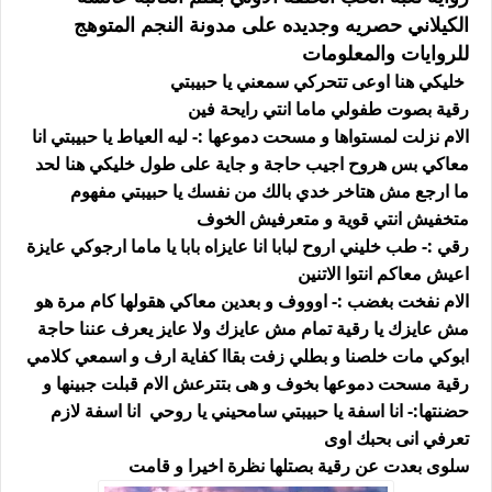
الكيلاني حصريه وجديده على مدونة النجم المتوهج
للروايات والمعلومات
خليكي هنا اوعى تتحركي سمعني يا حبيبتي
رقية بصوت طفولي ماما انتي رايحة فين
الام نزلت لمستواها و مسحت دموعها :- ليه العياط يا حبيبتي انا
معاكي بس هروح اجيب حاجة و جاية على طول خليكي هنا لحد
ما ارجع مش هتاخر خدي بالك من نفسك يا حبيبتي مفهوم
متخفيش انتي قوية و متعرفيش الخوف
رقي :- طب خليني اروح لبابا انا عايزاه بابا يا ماما ارجوكي عايزة
اعيش معاكم انتوا الاتنين
الام نفخت بغضب :- اوووف و بعدين معاكي هقولها كام مرة هو
مش عايزك يا رقية تمام مش عايزك ولا عايز يعرف عننا حاجة
ابوكي مات خلصنا و بطلي زفت بقاا كفاية ارف و اسمعي كلامي
رقية مسحت دموعها بخوف و هى بتترعش الام قبلت جبينها و
حضنتها:- انا اسفة يا حبيبتي سامحيني يا روحي انا اسفة لازم
تعرفي انى بحبك اوى
سلوى بعدت عن رقية بصتلها نظرة اخيرا و قامت