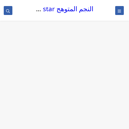
النجم المتوهج The glowing star