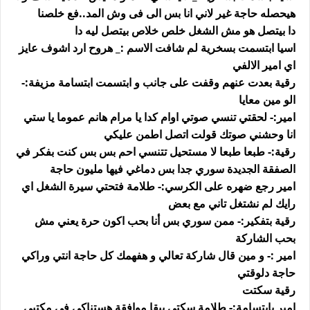
هيحصله حاجة غير لاني انا بس الى فى وش المد..فع خلصنا
دا بيتصل هو مش الشغل خلص خلاص بيتصل ليه دا
اسيا ابتسمت بسخرية لم شافت الاسم :_ هروح ارد اشوف عايز
اي امير الالفي
رقية بعدت عنهم وقفت على جانب و ابتسمت ابتسامة مزيفة:-
الو مين معايا
امير:- لحقتي تنسي صوتي اوام كدا يا مرام هانم عموما يا ستي
انا وحشني صوتك قولت اتصل اطمن عليكي
رقية:- طبعا طبعا لا مستحيل تتنسي احم بس بس كنت بفكر في
الصفقة الجديدة سوري جدا بس دماغي فيها مليون حاجة
امير رجع ضهره على الكرسي:- طلامة فتحتي سيرة الشغل اي
رايك لم نشتغل تاني مع بعض
رقية بتفكير:- ممن سوري بس أنا بحب اكون حرة يعني مش
بحب الشاركة
امير :- و مين قال شاركة تعالي و هفهمك كل حاجة انتي وراكي
حاجة دلوقتي
رقية سكتت
امير بابتسامة:- طلامة سكتي يبقا موافقة هستناكي في مكتبي