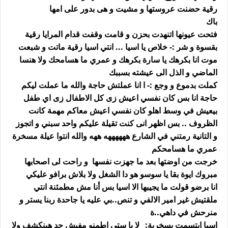
رقية حضنت عروستها و مشيت و هى بدور على امها
باك
فتحت عيونها اتنهدت بحزن و قامت وقفت قدام المرايا رقية
بقسوة و شر :- خلاص يا اسيا ... انتي اسيا رقية ماتت و شبعت
موت انا بكرهك يا سارة بكرهك و عمري ما هسامحك ولا هنسا
الماضي و الذل الى عيشته بسببك
كملت بدموع و وجع :- ا انا عملتش حاجة والله ما عملت ليكم
حاجة انا بس كان نفسي اعيش زى كل الاطفال زى اي طفل
بيعيش في وسط اهلو كان نفسي اعيش معاكم مهمة كانت
الظروف .. بس اظهر انى كنت تقيلة عليكم واحد سبني و اتجوز
و التانية رمتني في الشارع ههههههه ههه والله انتوا عيلة مسخرة
عمري ما هسامحكم
خرجت من اوضتها بعد ما جهزت نفسها و راحت لى اصحابها
مبروك ايوة بقا يا سوسو هو دا الشغل ولا بلاش برافو عليكي
انا برضو قولت ما يجيبها الا اسيا بس أنا مش مطمئنة انتي
ملقتيش غير امير الالفي و تنص..بي عليه يا جاحدة ربنا يستر و
منرحش في داهي..ة
اسيا ابتسمت بسخرية:_ لا يا ستي اطمنو مفيش حد هينكشف ولا