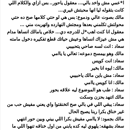
ا*عمي مش واخد بالي... معقول ياحور.. بس ازاي والكلام اللي
كانت بتقوله ليا انها محبتش غيري...
مالك بصوت عالي ودموع: بس هي لو حتي كلامها صح ده حتي
محولتش تكلمني بعدها ومجتش النهارده واتهربت مني ...
معقول انا كنت اهب*ل للدرجه دي... خلاص يامالك انساها مدام
هي مش عيزاك انساها وعيش حياتك قطع تفكيره دخول مامته
سعاد : انت لسه صاحي يتحبيبي
مالك وهو بيمسح دموعه: تعالي يا ياامي
سعاد: انت كويس
مالك: ايوه انا بخير
سعاد: مش باين مالك ياحبيبي
مالك: انا كويس ياامي
سعاد : طب هو الموضوع ليه علاقه بحور
مالك اتنهد بحزن وسكت
سعاد: يبقي اللي في بالي صح اتخنقتوا واي يعني مفيش حب من
غير خناق بكرا ربنا يصبح الحال
مالك بجمود: لا ياامي مفيش بكرا اللي بيني وبين حور انتهي
سعاد بشهقه: يلهوي ليه كده يابني من اول خناقه تنهوا اللي ما