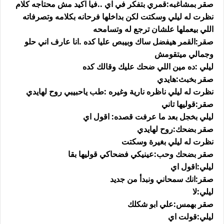
صقر بمشاغبه:قمري بتفكر في اي ..فيا اكيد مش محتاجه كلام
نظرت له ليلي وسكتت لكن بداخلها فرحانه بكلامه وتصرفاته
اللي بيعملها علشان ترجع له وتسامحه
صقر:القمر هيفضل ساك وبيبص عليا كده .انا عارف اني حلو
وجمالي ميتقومش
ليلي :ده مين اللي ضحك عليك وقالك كده
صقر بخبث:هايدي
نظرت له ليلي ناظره نارية وغيره :طب ياحبيبي روح لهايدي
صقر:قوليها تاني
ليلي بخجل بعد ما عرفت قصده: اقول اي
صقر بضحك:روح لهايدي
نظرت له ليلي بغيرة وسكتت
صقر بضحك وحب:عينيكي فضحاكي قوليها بقا
ليلي:اقول اي
صقر:انك سمحاني ونبدأ من جديد
ليلي:لا
صقر بهمس:علي ابو شكلك
ليلي:قولت اي