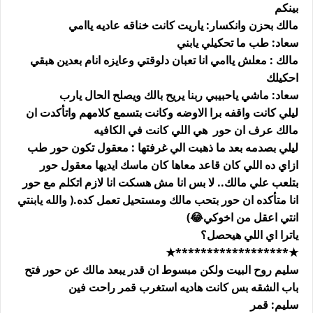
بينكم
مالك بحزن وانكسار: ياريت كانت خناقه عاديه ياامي
سعاد: طب ما تحكيلي يابني
مالك : معلش ياامي انا تعبان دلوقتي وعايزه انام بعدين هبقي
احكيلك
سعاد: ماشي ياحبيبي ربنا يريح بالك ويصلح الحال يارب
ليلي كانت واقفه برا الاوضه وكانت بتسمع كلامهم واتأكدت ان
مالك عرف ان حور هي اللي كانت في الكافيه
ليلي بصدمه بعد ما ذهبت الي غرفتها : معقول تكون حور طب
ازاي ده اللي كان قاعد معاها كان ماسك ايديها معقول حور
بتلعب علي مالك.. لا بس انا مش هسكت انا لازم اتكلم مع حور
انا متأكده ان حور بتحب مالك ومستحيل تعمل كده.( والله يابنتي
انتي اعقل من اخوكي😂)
ياترا اي اللي هيحصل؟
★******************★
سليم روح البيت ولكن مبسوط ان قدر يبعد مالك عن حور فتح
باب الشقه بس كانت هاديه استغرب قمر راحت فين
سليم: قمر