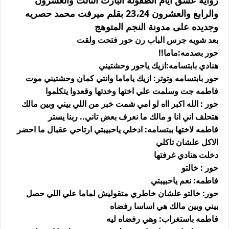
رواية عشق ايام الطفوله البارت الثالث والعشرون
والرابع والعشرون 23،24 بقلم ميرفت محمد حصريه
وجديده على مدونة النجم المتوهج
بعد شويه جرس الباب رن حور فتحت ولقت
حور بصدمه:ماما!!
هنادي بابتسامه:ازيك ياحور وحشتيني
حور بابتسامه وتوتر: ازيك ياماما وانتي كمان وحشتيني موت
فاطمه جت وسلمت علي اختها وخدتها وقعدوا يتكلموا
حور : الله اكبر ااه لو امي شمت خبر من اللي بيني وبين مالك
هتحلف اني انا و مالك ما نعرف بعض تاني.. ربنا يستر
فاطمه لاختها ببتسامه: ادخلي ياحبيبتي ارتاحي عقبال ما احضر
الاكل علشان تاكلي
دخلت هنادي غرفتها
حور : خالتو
فاطمه: نعم ياحبيبتي
حور: خالتو علشان خاطري متقوليش لماما علي اللي حصل
بيني وبين مالك هي اساسا رفضاه
فاطمه باستغراب: وهي رفضاه ليه