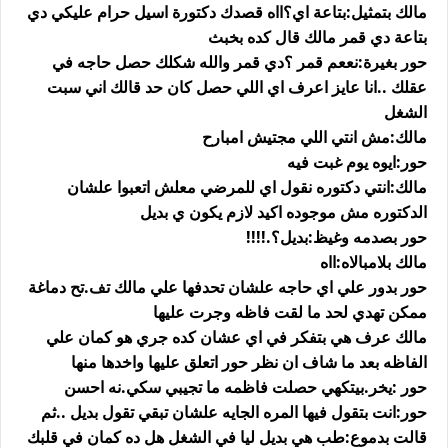
مالك بتمثيل:بتاعة اي؟ااه قصدك دكتورة اسيل حرام عليكي دي
بتاعة دي قمر مالك قال كده بخبث
حور بغيرة:نععم قمر ؟دي قمر والله شكلك حصل حاجه في
عقلك ..انا عايز اعرف اي اللي حصل كان حد قالك اني سبت
الشغل
مالك:مش انتي اللي مجتيش امبارح
حور:ايوه يوم غبت فيه
مالك:انتي دكتوره نقول اي للمرضي معلش اتعبوا علشان
الدكتوره مش موجوده اكيد لازم يكون ي بديل
حور بصدمه وغيظ:بديل؟.!!!!
مالك بلامبالاه:ااه
حور بدور علي اي حاجه علشان تحدفها علي مالك تف.تح دماغة
ممكن تهدي لحد ما لقت فاظه وجرت عليها
مالك عرف هي بتفكر في اي عشان كده جري هو كمان علي
الفاظه بعد ما شاف ان نظر حور اتعلق عليها واخدها منها
حور :يخر.بيتكهي حصلت فاظمه ما تجيبي سكي.نه احسن
حور:انت بتقول فيها المره الجايه علشان تبقي تقول بديل ..ثم
قالت بدموع:طب هي بديل ليا في الشغل هل ده كمان في قلبك