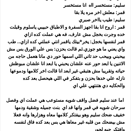
سليم: مستخسر ااه انا مستخسر
قمر: معلش اخر مره يلا بقا
سليم: طيب يااخر صبري
قمر : اروح انا بقا اجهز السفرة و الاطباق حبيبي ياسلوم وقبلت
خده وجرت بخجل مش عارف، فه هي عملت كده ازاي
قمر لنفسها بخجل: يخر*بيتك ياقمر انتي عملتي كده ازاي.. طب
واي يعني ما هو جوزي.ثم قالت بحزن: بس علي الورق بس مش
بيحبني وبيحب حد تاني اللي اسمها حور دي مانا هعمل حاجه من
الاتنين يا ابعد حور عنه علشان يحبني يا ابعد انا علشان مبوظش
حياته وتقريبا مش هتبقي غير ابعد انا قالت اخر كلامها ودموعها
نازله علي خدها بحزن و بتفكر في اللي هيحصل بعد كده
والحكايه دي هتنتهي علي اي
اما عند سليم فضل واقف شويه مستوعب هي عملت اي وفصل
سرحان شويه في قمر وانها قد اي بنت جميله وشقية ودمها
خفيف ضحك سليم وهو بيفتكر كلامها معاه وهزارها وانه فعلا
مش بيضحك من قلبه غير معاها هي بس بعد كده فاق لنفسه
وافتكر حبه لحور