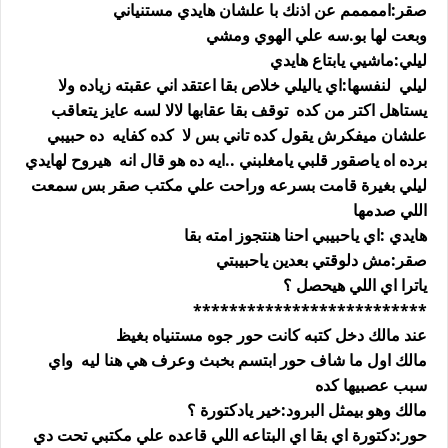
صقر:اممممم عن اذنك با علشان هايدي مستنياني
وبعت لها بو.سه علي الهوي ومشي
ليلي:ماشيي يابتاع هايدي
ليلي لنفسها:اي ياليلي خلاص بقا اعتقد اني عقبته زياده ولا
يستاهل اكتر من كده توقف بقا عقابها لالا لسه عايز يتعاقب
علشان ميفكرش يقول كده تاني بس لا كده كفايه ده حبيبي
برده اه ياصقور قلبي يامغلبني ..ايه ده هو قال انه هيروح لهايدي
ليلي بغيرة قامت بسرعه وراحت علي مكتب صقر بس سمعت
اللي صدمها
هايدي :اي ياحبيبي احنا هنتجوز امته بقا
صقر:مش دلوقتي بعدين ياحبيبتي
ياترا اي اللي هيحصل ؟
**************************
عند مالك دخل كتبه كانت حور جوه مستنياه بغيظ
مالك اول ما شاف حور ابتسم بخبث وعرف هي هنا ليه واي
سبب عصبيها كده
مالك وهو بيمثل البرود:خير يادكتورة ؟
حور:دكتورة اي بقا اي البتاعه اللي قاعده علي مكتبي تحت دي