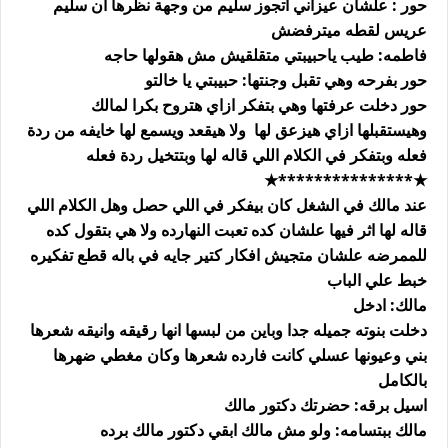
حور : علشان عيزاني اتجوز سليم من وجهة نظرها ان سليم
عريس لقطه ميترفضش
فاطمه: طيب ياحبيبتي متقلقيش مش هقولها حاجه
حور بفرحه وهي تقبل وجنتها: حبيبتي يا خالتو
حور دخلت عرفتها وهي بتفكر ازاي هتروح بكرا لمالك
وهيستقبلها ازاي هيزعق لها ولا هيقعد ويسمع لها خايفه من ردة
فعله وبتفكر في الكلام اللي قاله لها وبتتخيل ردة فعله
★***************★
عند مالك في الشغل كان بيفكر في اللي حصل وهل الكلام اللي
قاله لها اثر فيها علشان كده تعبت النهارده ولا هي بتقول كده
للممرضه علشان متجيش افكار كتير جايه في باله قطع تفكيره
خبط علي الباب
مالك: ادخل
دخلت بنوته جميله جدا وباين من لبسها انها رقيقه وانيقه شعرها
بني وعيونها عسلي كانت فارده شعرها وكان مغطي ضهرها
بالكامل
اسيل برقه: حضرتك دكتور مالك
مالك ببتسامه: ولو مش مالك ابقي دكتور مالك برده