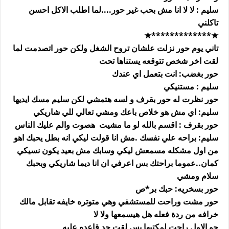
سليم : لا لا انا مش بحب غير حور....لما اطلب الاكل احسن
تاكلني
★*************★
تاني يوم حور نزلت علشان تروح الشغل ولكن حور اتصدمت لما
لقت اخر شخص تتوقعه يستناها تحت
حور بغضب: انت بتعمل اي عندك
سليم : مستنيكي
حور نظرت له حور بقرف و لسه هتمشي لكن سليم مسك ايديها
سليم: اي مش هو خلاص باعك ومشي تعالي للي شاريكي
حور بقرف : اقسم بالله لو ما مشيت هصوت والم عليك الناس
سليم: براحه علي نفسك .مش انا قولت ليكي انه بطل يحبك اهو
من اول مشكله مسمعش ليكي وسابك مش بعيد يكون نسيكي
كمان..عموما براحتك بس اعرفي ان انا ديما شاريكي وبحبك
سلام ومشي
حور بسخريه: حبك بر*ص
حور مشت وراحت للمستشفي وهي متوتره خايفه تقابل مالك
خرافه من ردة فعله هل هيسمعها ولا لا
حو الاول راحت لمكتبها بس لقت حد قاعده عليه