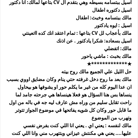
اسيل ببتسامه بسيطه وهي بتقدم ال CV بتاعها لمالك: انا دكتور
اسيل دكتوره اطفال
مالك ببتسامه وخبث: اطفال
اسيل : ايوه يادكتور
مالك بأعجاب لل CV بتاعها : تمام اعتقد انك كده ااتعينتي
اسيل بسعاده: شكرا يادكتور . عن اذنك
مالك: اتفضلي
مالك بخبث : ماشي ياحور
★*************★
حل الليل علي الجميع مالك روح بيته
مالك بعد ما روح دخل غرفته حتي ينام وكان مضايق اووي بسبب
ان عدا اليوم كله من غير ما يكلم حور او يشوفها هو بيحاول
ينساها بس هنا السؤال هو فعلا هينساها هي جرحته جامد لما
راحت تقابل سليم من وراه مش عارف ليه جه في باله من اول
ما قابل حور وكان كل شويه يفاتحها في موضوع الجواز تتوتر
وتهرب من الموضوع
مالك لنفسه : يعني اي . يعني انا اللي كنت بفرض نفسي
عليها.... يعني هي مكنتش عيزاني وبتتهرب مني وانا اللي كنت