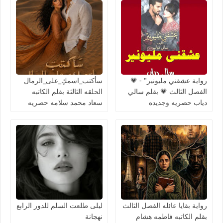
رواية عشقني مليونير" - 💗
سأكتب_اسمكِ_على_الرمال
الفصل الثالث 💗 بقلم سالي
الحلقه الثالثة بقلم الكاتبه
دياب حصريه وجديده
سعاد محمد سلامه حصريه
وجديده
رواية بقايا عائله الفصل الثالث
ليلى طلعت السلم للدور الرابع
بقلم الكاتبه فاطمه هشام
نهجانة