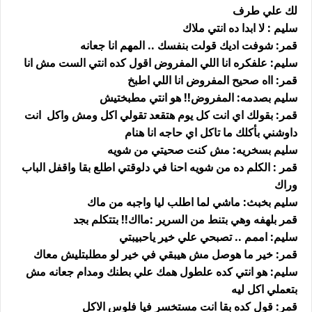
لك علي طرف
سليم : لا ابدا ده انتي ملاك
قمر: شوفت اديك قولت بنفسك .. المهم انا جعانه
سليم: علفكره انا اللي المفروض اقول كده انتي الست مش انا
قمر: ااه صحيح المفروض انا اللي اطبخ
سليم بصدمه: المفروض!! هو انتي مطبختيش
قمر: بقولك اي انت كل يوم هتقعد تقولي اكل ومش واكل انت
داوشني بأكلك ما تاكل اي حاجه انا هنام
سليم بسخريه: مش كنت صحيتي من شويه
قمر : الكلم ده من شويه احنا في دلوقتي اطلع بقا واقفل الباب
وراك
سليم بخبث: ماشي لما اطلب ليا واجبه من ماك
قمر بلهفه وهي بتنط من السرير :مااك!! بتتكلم بجد
سليم: اممم .. تصبحي علي خير ياحبيبتي
قمر: خير ما هوصل مش هيبقي في خير لو مطلبتليش معاك
سليم: هو انتي كده علطول همك علي بطنك ومدام جعانه مش
بتعملي اكل ليه
قمر: قول كده بقا انت مستخسر فيا فلوس الاكل