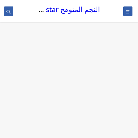
النجم المتوهج The glowing star