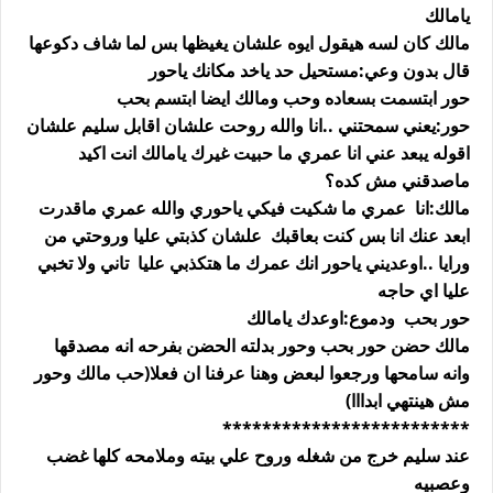
يامالك
مالك كان لسه هيقول ايوه علشان يغيظها بس لما شاف دكوعها
قال بدون وعي:مستحيل حد ياخد مكانك ياحور
حور ابتسمت بسعاده وحب ومالك ايضا ابتسم بحب
حور:يعني سمحتني ..انا والله روحت علشان اقابل سليم علشان
اقوله يبعد عني انا عمري ما حبيت غيرك يامالك انت اكيد
ماصدقني مش كده؟
مالك:انا عمري ما شكيت فيكي ياحوري والله عمري ماقدرت
ابعد عنك انا بس كنت بعاقبك علشان كذبتي عليا وروحتي من
ورايا ..اوعديني ياحور انك عمرك ما هتكذبي عليا تاني ولا تخبي
عليا اي حاجه
حور بحب ودموع:اوعدك يامالك
مالك حضن حور بحب وحور بدلته الحضن بفرحه انه مصدقها
وانه سامحها ورجعوا لبعض وهنا عرفنا ان فعلا(حب مالك وحور
مش هينتهي ابدااا)
*************************
عند سليم خرج من شغله وروح علي بيته وملامحه كلها غضب
وعصبيه