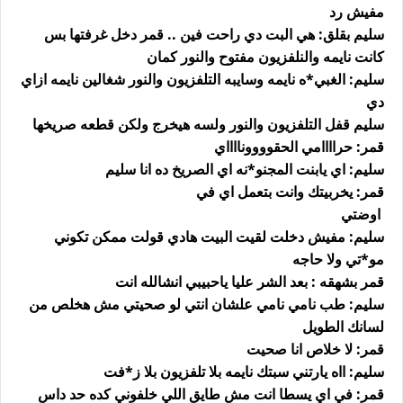
مفيش رد
سليم بقلق: هي البت دي راحت فين .. قمر دخل غرفتها بس
كانت نايمه والنلفزيون مفتوح والنور كمان
سليم: الغبي*ه نايمه وسايبه التلفزيون والنور شغالين نايمه ازاي
دي
سليم قفل التلفزيون والنور ولسه هيخرج ولكن قطعه صريخها
قمر: حراااامي الحقوووونااااي
سليم: اي يابنت المجنو*نه اي الصريخ ده انا سليم
قمر: يخربيتك وانت بتعمل اي في
اوضتي
سليم: مفيش دخلت لقيت البيت هادي قولت ممكن تكوني
مو*تي ولا حاجه
قمر بشهقه : بعد الشر عليا ياحبيبي انشالله انت
سليم: طب نامي نامي علشان انتي لو صحيتي مش هخلص من
لسانك الطويل
قمر: لا خلاص انا صحيت
سليم: ااه يارتني سبتك نايمه بلا تلفزيون بلا ز*فت
قمر: في اي يسطا انت مش طايق اللي خلفوني كده حد داس