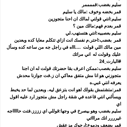
سليم بغضب:قممممر
قمر بخضه وخوف :مالك يا سليم
سليم:انتي قولتي لمالك ان احنا متجوزين
قمر بعدم فهم:مالك مين ؟
سليم بعصبيه:انتي هتستهب.لي
قمر بغضب:احتر.م نفسك انت ازاي تتكلم معايا كده وبعدين
مين مالك اللي قولت ....اااه في راجل جه من ساعه كده وسأل
عليك وقولت له اني مراتك
#البارت_24
سليم بغصب:ممكن اعرف بقا حضرتك قولت له ان اجنا
متجوزني هو انا مش متفق معاكي ان ز.فت جوازنا محدش
يعرفه انتي غبي.ه
قمر:متشتمش بقولك اهو انت بتزعق ليه. وبعدين لما حد يخبط
ويسألني انتي قاعده في شقة راجل مش متجوز ارد عليه اقول
اي
سليم بغضب وهو بيصرخ في وجها:قوللي اي زززز.فتت حاااااجه
غيرررر انك مراااتي
قمر بضعف ودموع:ارجوك مزعقش