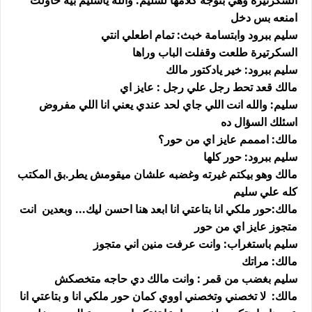
السكرتيرة وهي بتوجه كلامها لسليم: والله ياسليم بيه حاولت
امنعه بس دخل
سليم ببرود وابتسامة خبث: تمام اطعلي انتي
السكرتيرة طلعت وقفلت الباب وراها
سليم ببرود: خير يادكتور مالك
مالك قعد تحط رجل علي رجل : عايز اي
سليم: والله انت اللي جاي لحد عندي يعني انا اللي مفروض
اسئلك السؤال ده
مالك: امممم عايز اي من حور؟
سليم ببرود: حور كلها
مالك وهو بيكتم غيرته وغضبه علشان ميقومش يطر.بق المكتب
كله علي سليم
مالك:حور ملكي انا بتاعتي انا ابعد هنا احسن ليك... وبعدين انت
متجوز عايز اي من حور
سليم باستغراب: وانت عرفت منين اني متجوز
مالك: مراتك
سليم بغضب من قمر : وانت مالك دي حاجه متخصكش
مالك: لا تخصني وتخصني اووي كمان حور ملكي انا و بتاعتي انا