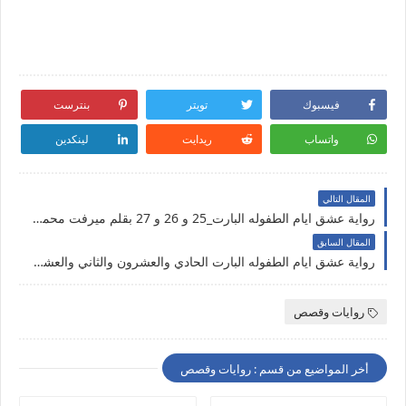
فيسبوك
تويتر
بنترست
واتساب
ريدايت
لينكدين
المقال التالي
رواية عشق ايام الطفوله البارت_25 و 26 و 27 بقلم ميرفت محمد حصريه وجديده على مدونة النجم المتوهج
المقال السابق
رواية عشق ايام الطفوله البارت الحادي والعشرون والثاني والعشرون 21ــ22 بقلم ميرفت محمد حصريه وجديده على مدونة النجم المتوهج
روايات وقصص
أخر المواضيع من قسم : روايات وقصص