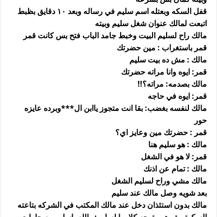
قفل السكه وبعتله اسم سليم في رساله وبعد ١٠ دقايق بظبط
اتبعت لمالك عنوان شغل سليم وبيته
مالك راح لسليم البيت وخبط جامد الباب فتح بس كانت قمر
قمر باستغراب : مين حضرتك
مالك : مش ده بيت سليم
قمر: ايوه وانا مراته حضرتك
مالك بصدمه: مراته؟!!
قمر: ايوه في حاجه
مالك لنفسه بغضب: بقا انت متجوز ياابن ال***وبرده عايزه
حور
قمر : حضرتك مين وعايز اي؟
مالك : هو سليم هنا
قمر: لا هو في الشغل
مالك : تمام عن اذنك
مالك مشي وراح لسليم الشغل
بعد شويه وصل مالك عند سليم
مالك بدون استئذان دخل عند مالك المكتب في الشركه بتاعته