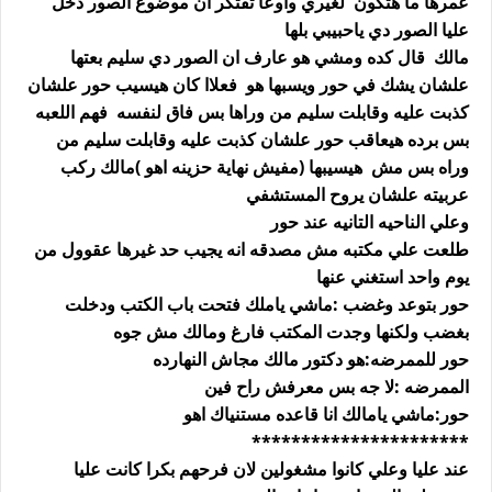
عمرها ما هتكون لغيري واوعا تفتكر ان موضوع الصور دخل
عليا الصور دي ياحبيبي بلها
مالك قال كده ومشي هو عارف ان الصور دي سليم بعتها
علشان يشك في حور ويسبها هو فعلاا كان هيسيب حور علشان
كذبت عليه وقابلت سليم من وراها بس فاق لنفسه فهم اللعبه
بس برده هيعاقب حور علشان كذبت عليه وقابلت سليم من
وراه بس مش هيسيبها (مفيش نهاية حزينه اهو )مالك ركب
عربيته علشان يروح المستشفي
وعلي الناحيه التانيه عند حور
طلعت علي مكتبه مش مصدقه انه يجيب حد غيرها عقوول من
يوم واحد استغني عنها
حور بتوعد وغضب :ماشي ياملك فتحت باب الكتب ودخلت
بغضب ولكنها وجدت المكتب فارغ ومالك مش جوه
حور للممرضه:هو دكتور مالك مجاش النهارده
الممرضه :لا جه بس معرفش راح فين
حور:ماشي يامالك انا قاعده مستنياك اهو
**********************
عند عليا وعلي كانوا مشغولين لان فرحهم بكرا كانت عليا