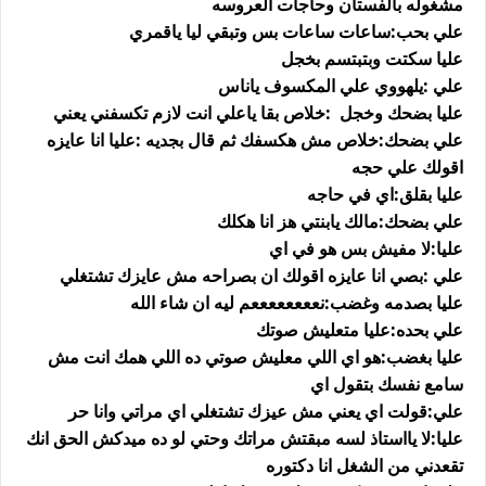
مشغوله بالفستان وحاجات العروسه
علي بحب:ساعات ساعات بس وتبقي ليا ياقمري
عليا سكتت وبتبتسم بخجل
علي :يلهووي علي المكسوف ياناس
عليا بضحك وخجل :خلاص بقا ياعلي انت لازم تكسفني يعني
علي بضحك:خلاص مش هكسفك ثم قال بجديه :عليا انا عايزه
اقولك علي حجه
عليا بقلق:اي في حاجه
علي بضحك:مالك يابنتي هز انا هكلك
عليا:لا مفيش بس هو في اي
علي :بصي انا عايزه اقولك ان بصراحه مش عايزك تشتغلي
عليا بصدمه وغضب:نععععععععم ليه ان شاء الله
علي بحده:عليا متعليش صوتك
عليا بغضب:هو اي اللي معليش صوتي ده اللي همك انت مش
سامع نفسك بتقول اي
علي:قولت اي يعني مش عيزك تشتغلي اي مراتي وانا حر
عليا:لا يااستاذ لسه مبقتش مراتك وحتي لو ده ميدكش الحق انك
تقعدني من الشغل انا دكتوره