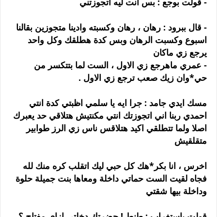
- قولت بوجع : بس انت ليه اتجوزتني
- قال ببرود : رهان ، رهان وكسبته وادينا متجوزين بقالنا
اسبوع وكسبت الرهان وبس كدة هطلقك وكل واحد
يرجع زي ماكان
- عمري ماهرجع زي الاول ، الست لما بتتكسر من
حي*وان زيك صعب ترجع زي الاول .
مسك ايدي جامد : جرا ايه يا سلمي اظبتي كدة انتي
احمدي ربنا اني اتجوزتك انتي مكنتيش هتلاقي حد يعبرك
اصلا ولما تتطلقي اكيد هتلاقس ناس زي الرز طوابير
متقلقيش
اخرس ، انا بكر*هك كل حبي ليك اتقلب كره منك لله
فجاه لقيت الست حماتي داخلة ومعاها بنت جميلة حلوة
وداخلة بيها شقتي
قولت باستغراب : طنط ! حضرتك دخلتي ازاي مفتاح ؟