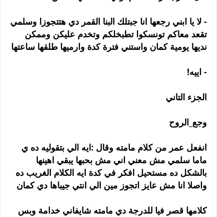
- لا يا ابني رجعها انا جبتلك البنا القمر دي هتتجوزا وسلمي
تقعد معاكم تونسكوا تطبخلكم وتخدم عليكن وممكن
نديها يومية كمان واستني فترة كدة وارميها طلقها ساعتها
- اييه!
الجزء التاني
وجع_الروح
انفعل عمر من كلام مامته وقال :ايه الي بتقوليه ده ي
ماما سلمي مش معني اني مش بحبها يبقي اهينها
بالشكل ده مستحيل افكر في كدة ايه الكلام الغريب ده
واصلا انا مش عايز اتجوز مين الي انتي جيباها دي كمان
كلامها قصر فيا للدرجة دي مامته شايفاني خدامة وبس