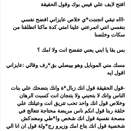
افتح لايف علي فيس بوك وقول الحقيقة
-اااه تبقي اتجننت*ي خلاص عايزاني افضح نفسي
بنفسي انتي اتمرعتي علينا امتي كدة ماكنا اتطلقنا من
سكات وخلصنا
بس بقا يا ابني يعني تتفضح انت ولا امك ؟
مسك مني الموبايل وهو بيبصلي بق*رف وقالي :عايزاني
اقول ايه
-قول الحقيقة قول انك زبال*ة وانك بتضحك علي بنات
الناس وانك لا بتحبني ولا بتنجان انت كسبت الرهان
وخلاص قول انك واحد تحب تتريق انت وعيلتك علي
خلقة ربنا قول انكم ناس مريضة محتاجة تتعالج في
مصحة نفسية قول انك شخص وا*طي ومعندكش
شخصية قول انك بتاع امك وزيرو رج*ولة قول ان انا الي