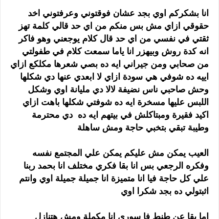
انا بشكركم اوي بجد عشان فوقتوني وعرفتوني اخد
حقوقي ازاي مش بس منكم من اي حد قالي كلمة تهز
ثقتي في نفسي من اي حد قال كلام يوجعني وهو فاكر
انه كدة روش وبيهزر انا ياما سمعت كلام في طفولتي
من صحابي ومن جيراني ايه ده بصي شعرها مكلكع ازاي
اييه ده شوفي هي سودة ازاي لا ابعدي عنها دي شكلها
وحش صاحبي ناس نضيفة لالا دي مليانة اوي وشكل
اللبس عليها مسخرة ايه ده شوفتي شكلها باهت ازاي
اكيد فقيرة ومبتاكلش في بيتهم ايه ده دي محترمة
وطيبة تبقي بتخبي حاجة ومش ساهلة
العيب يمكن مش عليكم يمكن علي المجتمع نفسه
وفكره الرجعي بس انا بقا فكري مختلف انا بحمد ربنا
علي كل حاجة فيا انا متميزة انا جميلة جميلة اوي وانتم
اثبتولي ده بجد شكرا اوي
اما بقا عن طنط فا سوري انا مكملة ومش هتنازل