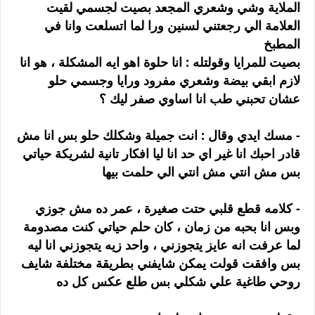
الملاية وشي وشعري المجعد بصيت لجسمي لقيت
العلامة الي رجعتني لسنين ورا لما اتسلعت وانا في
المطبخ
بصيت للمرايا وقولتله : انا حلوة اهو ايه المشكلة ، هو انا
لازم ابقي بيضة وشعري مفرود ورايا وجسمي حلو
عشان تحبني طب انا اساوي صفر ليك ؟
- مسك ايدي وقال : انت جميلة وشكلك حلو بس انا مش
قادر احبك انا غير اي حد انا ليا افكار تانية لشريكة حياتي
بس مش انتي مش انتي الي حلمت بيها
- كلامه قطع قلبي حتت صغيرة ، عمر ده مش جوزي
وبس انا بحبه من زمان ، كان حلم حياتي كنت مصدومة
لما عرفت انه عايز يتجوزني ، واحد زيه يتجوزني انا ليه
بس وافقت قولت يمكن شايفني بطريقة مختلفة شايف
روحي طاغية علي شكلي بس طلع عكس كل ده