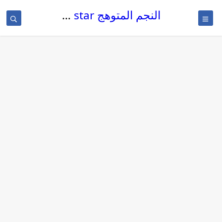
النجم المتوهج The glowing star