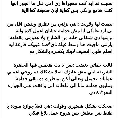
نسيت قد ايه كنت معتبراها زي امي قبل ما اتجوز ابنها
كنت هدمع وابكي بس كفاية ابان ضعيفة كفااااية
بصيت لها وقولت :انتي نزلتي من نظري وبقيتي اقل من
ني ارد عليكي انا مش خدامة عشان اعمل كدة واية
يرميها دي شيفاني جاية من الشارع ولا هدومي مقطعة
يارتني ماجيت هنا وسط عيلة ناق*صة عينيكم فارغة ليه
اسلم قلبي النضيف لابنك يكسره بالشكل ده
قالت حماتي بغضب :بس يا بت هتعملي فيها الخضرة
الشريفة ابني مش عايزك اصلا بشكلك ده روحي اعملي
عمليات تجميل وتعالي لكن بمنظرك ده تبقي خدامة
ومليون خدامة مانا الي غلطانة اني وافقت علي الجوازة
السو*دة دي
ضحكت بشكل هستيري وقولت :هي فعلا جوازة سودة يا
طنط بس معلش بس هروح عمل بلاغ فيكي