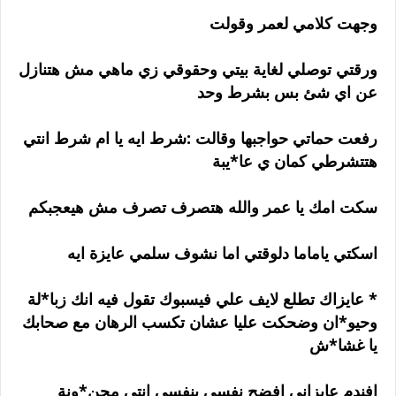
وجهت كلامي لعمر وقولت
ورقتي توصلي لغاية بيتي وحقوقي زي ماهي مش هتنازل
عن اي شئ بس بشرط وحد
رفعت حماتي حواجبها وقالت :شرط ايه يا ام شرط انتي
هتتشرطي كمان ي عا*يبة
سكت امك يا عمر والله هتصرف تصرف مش هيعجبكم
اسكتي ياماما دلوقتي اما نشوف سلمي عايزة ايه
* عايزاك تطلع لايف علي فيسبوك تقول فيه انك زبا*لة
وحيو*ان وضحكت عليا عشان تكسب الرهان مع صحابك
يا غشا*ش
افندم عايزاني افضح نفسي بنفسي انتي مجن*ونة