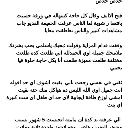
خلاص خلاص
فتح الاايف وقال كل حاجة كتبتهاله في ورقة حسيت
بانتصا ر شوية لما الناس عرفت الحقيقة الفديو جاب
مشاهدات كتيير والناس تعاطقت معايا
وقفت قدام المراية وقولت :بحبك ياسلمي بحب بشرتك
ملامحك جميلة اوي الحمدلله اني طلعت كدة طلعت
مختلفة طلعت مميزة طلعت أنا بكل حاجة حلوة فيا
بحبني
ثقتي في نفسي رجعت تاني بقيت اشوف اي حد اقوله
انت جميل اوي الله اللبس ده هياكل منك حتة بقيت
امشي اوزع طاقة ايجابية لاي حد اي طفل اي ست كبيرة
اي بنت
الي عرفته بد كدة ان مامته اتحبست 5 شهور بسبب
محضر الضرب بتاعي وهو اتجوز واحدة تانية وماتت