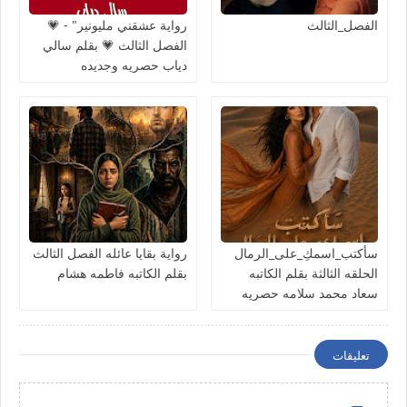
الفصل_الثالث
رواية عشقني مليونير" - 💗
الفصل الثالث 💗 بقلم سالي
دياب حصريه وجديده
سأكتب_اسمكِ_على_الرمال
رواية بقايا عائله الفصل الثالث
الحلقه الثالثة بقلم الكاتبه
بقلم الكاتبه فاطمه هشام
سعاد محمد سلامه حصريه
وجديده
تعليقات