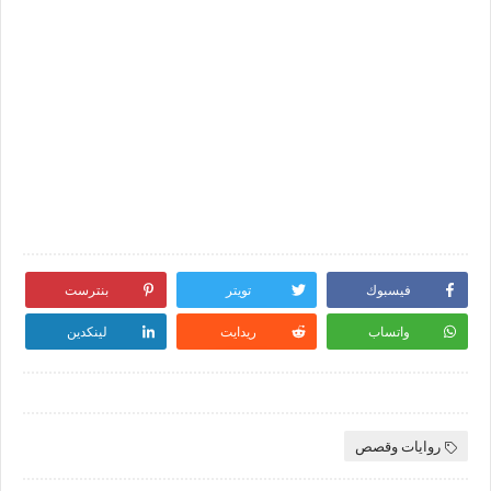
فيسبوك
تويتر
بنترست
واتساب
ريدايت
لينكدين
روايات وقصص