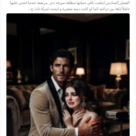
الفصل_السادس ابتلعت باقي جملتها مطلقة صړخة ذعر مرتفعة عندما انحني عليها
حاملاً اياها بين ذراعيه كما لو كانت دمية صغيرة و ليست امرأة ذات ج…