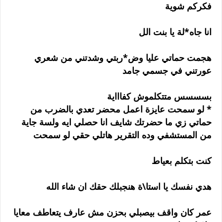
فكركم شوية
انا جاه*لة يا بنت الل
هجمت حماتي عليا وض*ربتي وشدتني من شعري
عورتني في جسمي جامد
بسسسس متتكلموش كفاااية
* لو سمحت عايزة اعمل محضر تعدي بالضرب من
حماتي زي ما حضرتك شايف انا حصلي ايه ولسة جاية
من المستشفي وده التقرير هاتلي حقي لو سمحت
كنت بتكلم بعياط
هدي نفسك يا استا\ة هنجبلك حقك ان شاء الله
عمر كان واقف بيصبلي بحزن مش عارف يتعاطف معايا