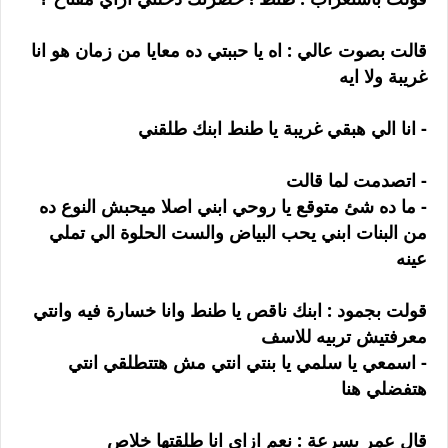
قالت بصوت عالي : اه يا حببتي ده معايا من زمان هو انا
غريبة ولا ايه
- انا الي هبقي غريبة يا طنط ابنك طلقني
- اتصدمت لما قالت
- ما ده شئ متوقع يا روحي ابني اصلا ميحبش النوع ده
من البنات ابني يحب البياض والست الحلوة الي تملي
عينه
قولت بجمود : ابنك ناقص يا طنط وانا خسارة فيه وانتي
معرفتيش تربيه للاسف
- اسمعي يا سلمي يا بنتي انتي مش هتتطلقي انتي
هتفضلي هنا
قال عمر بسرعة : نعم ازاي انا طلقتها خلاص