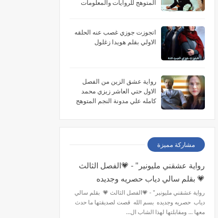
المتوهج للروايات والمعلومات
اتجوزت جوزي غصب عنه الحلقه
الاولي بقلم هويدا زغلول
رواية عشق الزين من الفصل
الاول حتي العاشر زيزي محمد
كامله علي مدونة النجم المتوهج
للروايات
مشاركة مميزة
رواية عشقني مليونير" - 💗الفصل الثالث
💗 بقلم سالي دياب حصريه وجديده
رواية عشقني مليونير" - 💗الفصل الثالث 💗 بقلم سالي
دياب حصريه وجديده بسم الله قصت لصديقتها ما حدث
معها ... ومقابلتها لهذا الشاب ال…