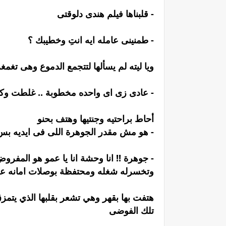
- قلبناها فيلم هندى دلوقتى
- طمنينى عامله ايه انتِ وخطيبك ؟
ويا ليته لم يسألها لتتجمع الدموع وهى تغم
- عادى زى اى واحده مخطوبة .. غلطت وكا
أحاط براحتيه وجنتيها وهتف بحنو
- هو مش مقدر الجوهرة اللى فى ايديه بس
- جوهرة !! انا وحشة انا يا عمو هو المف
وتخسرله شغله ومحتفظة بوصلات امانه علش
هتفت بها بقهر وهي تشعر بقلبها الذي يتم
تلك الفوضى