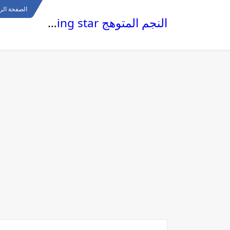
الصفحة الر
النجم المتوهج The glowing star