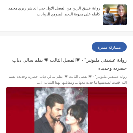
رواية عشق الزين من الفصل الاول حتي العاشر زيزي محمد
كامله علي مدونة النجم المتوهج للروايات
مشاركة مميزة
رواية عشقني مليونير" - 💗الفصل الثالث 💗 بقلم سالي دياب
حصريه وجديده
رواية عشقني مليونير" - 💗الفصل الثالث 💗 بقلم سالي دياب حصريه وجديده بسم
الله قصت لصديقتها ما حدث معها ... ومقابلتها لهذا الشاب ال…