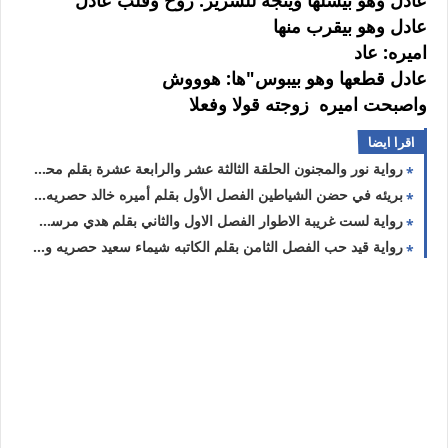
عادل وهو بيشلها ويتجه للسرير: روح وقلب عادل
عادل وهو بيقرب منها
اميره: عاد
عادل قطعها وهو بيبوس"ها: هوووش
واصبحت اميره زوجته قولا وفعلا
اقرا ايضا
رواية نور والمجنون الحلقة الثالثة عشر والرابعة عشرة بقلم محمد منصور حصريه وجديده
بريئه في حضن الشياطين الفصل الأول بقلم أميره خالد حصريه وجديده
رواية لست غريبة الاطوار الفصل الاول والثاني بقلم هدي مرسي حصريه وجديده
رواية قيد حب الفصل الثامن بقلم الكاتبه شيماء سعيد حصريه وجديده