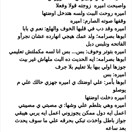
واصبحت اميره زوجته قولا وفعلا
اميره روحت الببت ولسه هتدخل اوضتها
وقفها صوته الصارم: اميره
اميره وقد دب في قلبها الخوف والهلع: نعم ي بابا
ابوها بصرامه؛ ولد عمك هيجي انهارده عشان نجرأو
الفاتحه ونلبس دبل
اميره بتوتر وخوف: بس... بس انا لسه مكملتش تعليمي
ابوها بصرامه: ايه الحديت ده البت ملهاش غير بيت
جوزها اولي ببها بلا تعليم بلا جرف
اميره: بس
ابوها بأمر: علي اوضتك ي اميره جهزي حالك علي م
يوصلو
اميره دخلت اوضتها
اميره وهي بتلطم علي وشها: ي مصبتي ي مصيبتي
اعمل ايه دول ممكن يجوزوني اعمل ايه يربي هيبقي
جواز باطل واخذت تبكي بحرقه علي ما سوف يحدث
بعد ساعه