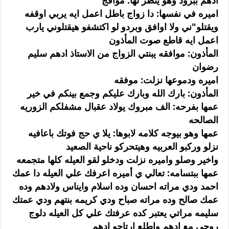
ادهم ببرود وهو ينظر لها: موافج
اميره في نفسها: دا زواج باطل اعمل ايه يربي اوقفه
ويقتلو"ني ولا اوافق وبردو لو اكتشفو هيقتلوني يارب
اعمل ايه قاطع صوت المأذون
المأذون: موافقه يبنتي الزواج من الاستاذ ادهم سليم
رضوان
اميره ودموعها نزلت: موفقه
المأذون: بارك الله وبارك عليكم وجمع بينكم في خير
عمها بفرحه: الف مبروك يولاد عقبال مشفلكم الزوريه
الصالحه
عمها وهو بيوجه كلامه لابوها: يلا ي حج فوتك باعافيه
نزلو وركبو العربيه وهيتحركو ناحية الصعيد
واخير وصلو واميره نزلت ودخلو لقو العيله كلها متجمعه
عمها ببتسامه: تعالي ي أميره اعرفك علي العيله دا عمك
احمد ودي مراته احسان وده اسلام وايناس ولادهم وده
عمك صالح وده مراته صباح ودي كريمه بنتهم ودي عمتك
سليمه مراتي يعتبر كده عرفتك علي كل العيله دلوج
روحي مع ادهم واطلع ارتاحو ادهم