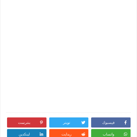
فيسبوك
تويتر
بنترست
واتساب
ريدايت
لينكدين