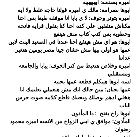
اميره بصدمه: ايههههه
ابوها بصرامه: مالك ي اميره قولنا حاجه غلط ولا ايه
اميره بتوتر وخوف: لا ي بابا انا موفقه طبعا بس احنا
مكناش متفقين علي كده احنا كنا بنقول قرايه فاتحه
وخطوبه بس كتب كتاب مش هينفع
ابوها: هو اي مش هينفع احنا عندنا في الصعيد البنت لابن
عمها هو اولي بيها مش عشان جينا مصر يومين هنغير
عداتنا
اميره وخلاص هتعيط من كتر الخوف: يبابا والجامعه
ومستقبلي
لسه ابوها هيتكلم قطعه عمها بحنيه
عمها بحنان: مين جالك انك مش هتعملي تعليمك انا
هخلي ادهم يوصلك ويجيبك قاطع كلامه صوت جرس
الباب
ابوها راح يفتح : دا المأذون
المأذون: موافق ي ابني الزواج من الانسه اميره محمود
رضوان