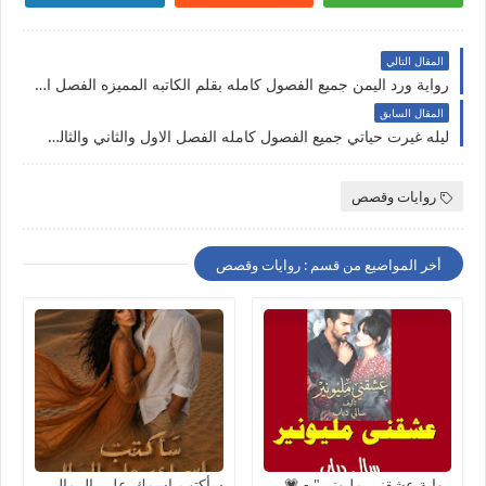
المقال التالي
رواية ورد اليمن جميع الفصول كامله بقلم الكاتبه المميزه الفصل الاول حتي الفصل الثاني عشر والاخير
المقال السابق
ليله غيرت حياتي جميع الفصول كامله الفصل الاول والثاني والثالث والاخير بقلم هاجر العفيفي
روايات وقصص
أخر المواضيع من قسم : روايات وقصص
رواية عشقني مليونير" - 💗
سأكتب_اسمكِ_على_الرمال