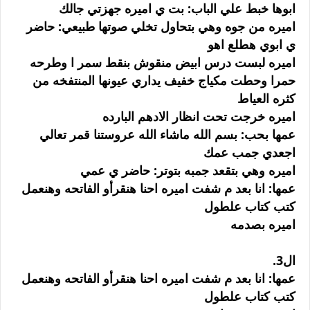
ابوها خبط علي الباب: بت ي اميره جهزتي جالك
اميره من جوه وهي بتحاول تخلي صوتها طبيعي: حاضر
ي ابوي هطلع اهو
اميره لبست درس ابيض منقوش بنقط سمر ا وطرحه
حمرا وحطت مكياج خفيف يداري عيونها المنتفخه من
كثره العياط
اميره خرجت تحت انظار الادهم البارده
عمها بحب: بسم الله ماشاء الله عروستنا قمر تعالي
اجعدي جمب عمك
اميره وهي بتقعد جمبه بتوتر: حاضر ي عمي
عمها: انا بعد م شفت اميره احنا هنقرأو الفاتحه وهنعمل
كتب كتاب علطول
اميره بصدمه
ال3.
عمها: انا بعد م شفت اميره احنا هنقرأو الفاتحه وهنعمل
كتب كتاب علطول