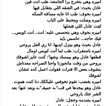
اميره وهي بتخرج برا الجامعه: طب انت فين
عادل بخبث: في الشقه اللي بنتقابل فيها
اميره بخوف: طب انا جايه مسافه السكه
اميره وصلت وبتخبط على الباب
لقت عادل اللي فتحلها
اميره بخوف وهي بتحسس عليه: انت.. انت كويس...
فيك حاجه... حاسس بايه
عادل بخبث وهو بينزل ايديها: انا زي الفل يروحي
اميره باستغراب: طب لما أنت كويس اومال
قطعها عادل وهو بيمسك وشها': كنت عايز اشوفك
يروحي من وقت ماتجوزنا واحنا الصراحه معدناش
بنشوف بعض الا فترات فقولت اعمل كده عشان
اشوفك
اميره بغضب: تقوم تخوفني عليككك دنا كنت هموت
عادل وهو بيخدها في قب"ـه عميقـ"ـه وبعد عنها: بعد
الشر عنك ياروحي
اميره بصدمه وخجل: عادل