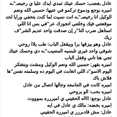
عادل بغضب: حسك عينك تمدي ايدك عليا ي رخيصـ"ـه
اميره بوجع ودموع تركمو في عنيها: حسبي الله ونعم
الوكيل انا رخيصـ"ـه انت نسيت لما كنت بتحفي ورايا لحد
موقعتني فيك وخلتني اتجوزك عر"في بس انا اللي
استاهل ضرب النا"ر إن صدقت واحد عديم الشر"ف
زيك
عادل وهو بيزقها برا وبيقغل الباب: طب يلاا روحي
شوفي واحد غيري تلبسيه المصيب"ـه دي وحسك عينك
تجي هنا تاني وقفل الباب
اميره بقهر: حسبي الله ونعم الوكيل ومشت وبتفتكر
اليوم الاسو"د اللي اتغابت في اليوم ده وسلمته نفس"ها
فلاش باك
اميره كانت في الجامعه وجالها اتصال من عادل
اميره بحب: الو يروحي
عادل بوجع: ااااه الحقيني ي اميررره بموووت
اميره بخضه: مالك ي عادل في ايه
عادل: مش قادىررر ي اميرره الحقيني