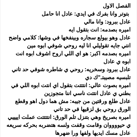
الفصل الاول
بتوتر وانا بفرك في ايدي: عادل انا حامل
عادل ببرود: وانا مالي
اميره بصدمه: انت بتقول ايه
عادل وهو بيولع سجاره وبينفخها في وشها: كلامي واضح
انتي جايه تقوليلي انا ليه روحي شوفي ابوه مين
اميره بصدمه اكبر: هو اي اللي اروح اشوف ابوه انت
ابوه ي عادل
عادل ببرود وسخريه: روحي ي شاطره شوفي حد تاني
تلبسيه مصيبتـ"ك دي
اميره بصوت عالي: انتتتت بتقول اي انتت ابوه اللي في
بطني ي عادل انتتت ناسي اننا متجوزين
عادل طلع ورقتين من جيبه: مش هما دول اهو وقطع
الورق روحي بق لزقيها في حد تاني
اميره بصريخ وهي بتنزل تلم الورق: انتتتتت عملت اييييي
ي حيووووان وقامت وقفت ولسه هتضربه بحركه سريعه
عادل مسك ايديها ولفها ورا ضهرها