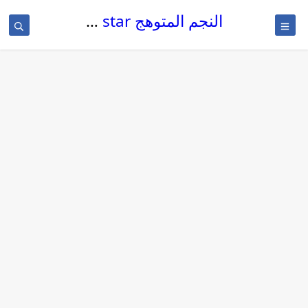
النجم المتوهج The glowing star