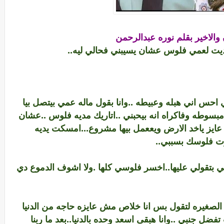
ن والاخير بقلم نوره عبدالرحمن
ديت لعمي فلوس عشان يسيبني فحالي ليه..
احس اني هبله وعبيطه ..وانا بقول ماله عمي بيتصل بيا
 مبسوطه وفاكراه انه بيحبني ..اتاريك مديه فلوس ..عشان
عايز ياخد الارض ويععمل بيها مشروع...امسكت يديه
ت فلوسك بسببي..
ي بتقولي عليها..اخسر فلوسي كلها .ولا اشوف الدموع دي
لصغيره لتقول بس انا خلاص مش عايزه حاجه من الدنيا
ضل جنبي ..وانا هبقى اسعد وحده بالدنيا..بعد ما ربنا