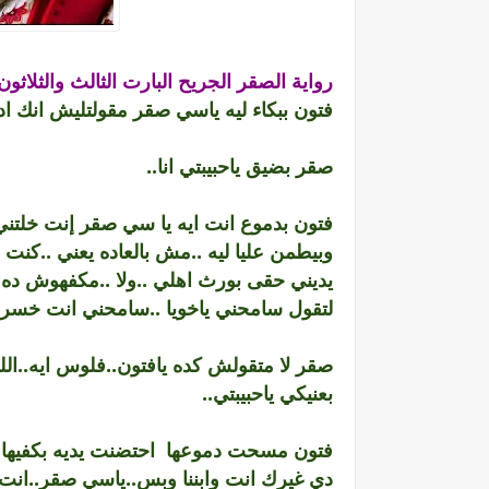
رواية الصقر الجريح البارت الثالث والثلاثو
فتون ببكاء ليه ياسي صقر مقولتليش انك ا
صقر بضيق ياحبيبتي انا..
فتون بدموع انت ايه يا سي صقر إنت خلتني 
وبيطمن عليا ليه ..مش بالعاده يعني ..كنت
يديني حقى بورث اهلي ..ولا ..مكفهوش ده 
لتقول سامحني ياخويا ..سامحني انت خسر
صقر لا متقولش كده يافتون..فلوس ايه..الل
بعنيكي ياحبيبتي..
فتون مسحت دموعها احتضنت يديه بكفيها ا
دي غيرك انت وابننا وبس..ياسي صقر..انت تف