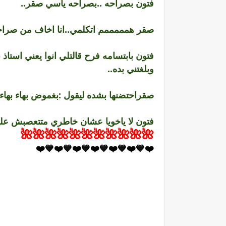
فتون بصراحه ..بصراحه ياسي صقر..
صقر همممممم اتكلمي..انا اخاف من صراحت
فتون بابتسامه فرح قالتلي انوا يعني استاذ 
وبلغتني بده..
صقراحتضنها بشده ليقول :بغموض بهاء بهاء..
فتون لا ياخويا عشان خاطري متتعصبش عليه
🌺🌺🌺🌺🌺🌺🌺🌺🌺🌺🌺
❤️💙❤️💙❤️💙❤️💙❤️💙❤️💙❤️