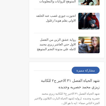
المتوهج للروايات والمعلومات
اتجوزت جوزي غصب عنه الحلقه
الاولي بقلم هويدا زغلول
رواية عشق الزين من الفصل
الاول حتي العاشر زيزي محمد
كامله علي مدونة النجم المتوهج
للروايات
مشاركة مميزة
شهد الحياة الفصل ٣١ الاخير ج٢ للكاتبة
زيزي محمد حصريه وجديده
شهد الحياة الفصل ٣١ الاخير ج٢ للكاتبة زيزي محمد
حصريه وجديده (روايه (شهد الحياة البارت الثلاثون والاخير
الجزء الثاني صفاء : ايه دا هو الل…