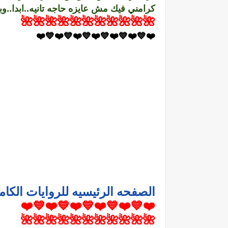
كرامني فيك مش عايزه حاجه تانيه..ابدا..
🌺🌺🌺🌺🌺🌺🌺🌺🌺🌺🌺
❤️💙❤️💙❤️💙❤️💙❤️💙❤️💙❤️
الصفحه الرئيسيه للروايات الكام
❤️💙❤️💙❤️💙❤️💙❤️💙❤️
🌺🌺🌺🌺🌺🌺🌺🌺🌺🌺🌺