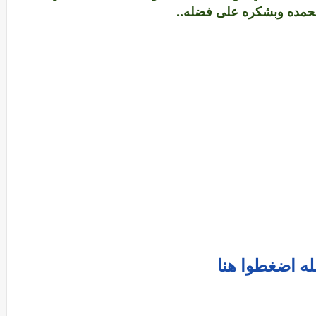
وبحمده وبشكره على فضله..
له اضغطوا هنا