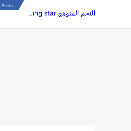
الصفحة الر
النجم المتوهج The glowing star