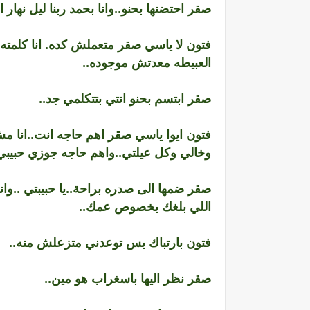
صقر احتضنها بحنو..وانا بحمد ربنا ليل نهار
فتون لا ياسي صقر متعملش كده. انا كلمته 
العبيطه معدتش موجوده..
صقر ابتسم بحنو انتي بتتكلمي جد..
فتون ايوا ياسي صقر اهم حاجه انت..انا مش
وخالي وكل عيلتي..واهم حاجه جوزي حبيبي وا
صقر ضمها الى صدره براحة..يا حبيبتي ..وا
اللي بلغك بخصوص عمك..
فتون بارتباك بس توعدني متزعلش منه..
صقر نظر اليها باسغراب هو مين..