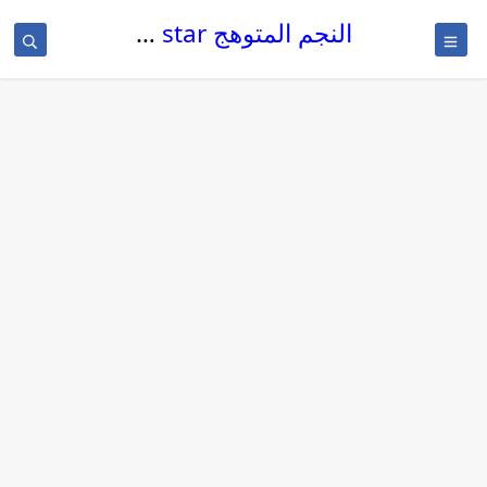
النجم المتوهج The glowing star