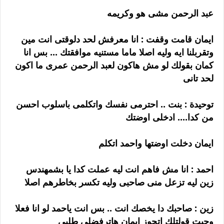
عبد الرحمن مشى هو وكريمه
ايمان قامت وقفت : انا معرفش لحد دلوقتى انت مين
وتقربلنا ايه وليه اصلا ماما مستنيه موافقتك ... بس انا
كمان بقولك لو مش هاكون لعبد الرحمن عمرى ما اكون
لحد تانى
توحيدة : بنت .. احترمى نفسك واتكلمى باسلوب احسن
من كدا.... ادخلى اوضتك
ايمان دخلت اوضتها واحمد اتكلم
احمد : انا مش فاهم انت ليه عملت كدا يا بشمهندس
زين ليه تزعل منى صاحبى وليه تكسر بخاطرهم اصلا
زين : صاحبك دا يخصك انت .. بس انت ياحمد لو انا فعلا
وجيت قولتلك اتجوز ايمان هاترفضلى طلبى