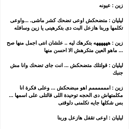
زين : عيونه
ليليان : متضحكش اوعى تضحك كشر ماشى. ...واوعى
تكلمها وربنا هازعل البت دى بتكرهينى يا زين وسافله
زين : ههههههه بتكرهك ليه .. علشان انتى اجمل منها صح
... ماهو العين متكرهش الا احسن منها
ليليان : قولتلك متضحكش ... انت جاى تضحك وانا مش
جنبك
زين : اممممممم اهو مبضحكش ... وعلى فكرة انا
مكلمتهاش دى الحجه توحيدة اللى قالتلى على اسمها ...
بس شكلها جايه تكلمنى دلوقتى
ليليان : اوعى تقفل هازعل وربنا