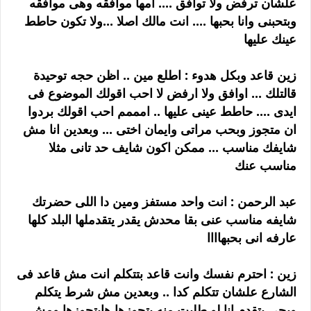
علشان ترفض ولا توافق .... امها موافقه وهى موافقه
وبتحبنى وانا بحبها .... انت مالك اصلا ...ولا تكون حاطط
عينك عليها
زين قاعد وبكل هدوء : اطلع مين .. اظن حجه توحيدة
قالتلك ... اوافق ولا ارفض لا احب اقولك الموضوع فى
ايدى .... حاطط عينى عليها .. امممم احب اقولك بردوا
ان متجوز وبحب مراتى وايمان اختى ... وبعدين انا مش
شايفك مناسب ... ممكن اكون شايف حد تانى مثلا
مناسب عنك
عبد الرحمن : انت واحد مستفز ومين دا اللى حضرتك
شايفه مناسب عنى بقا محدش يقدر يتقدملها البلد كلها
عارفه انى بحبهاااا
زين : احترم نفسك وانت قاعد بتتكلم انت مش قاعد فى
الشارع علشان تتكلم كدا .. وبعدين مش شرط يتكلم
ويجى يتقدم انا لو طلبت منه يتجوزها هايتجوزها ومش