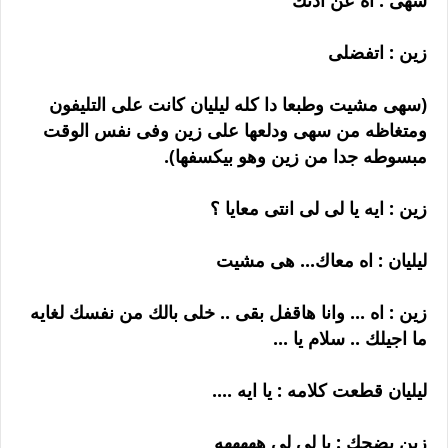
سهى : اه عن اذنك
زين : اتفضلى
(سهى مشيت وطبعا دا كله ليليان كانت على التليفون
ومتغاظه من سهى ودلعها على زين وفى نفس الوقت
مبسوطه جدا من زين وهو بيكسفها).
زين : ايه يا لى لى انتى معايا ؟
ليليان : اه معاك... هى مشيت
زين : اه ... وانا هاقفل بقى .. خلى بالك من نفسك لغايه
ما اجيلك .. سلام يا ...
ليليان قطعت كلامه : يا ايه ....
زين بضحك : يا لى لى هههههه