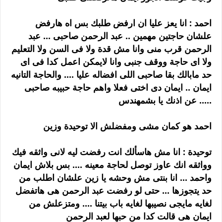
احمد : انا يعز عليا ان ارفض طلبك بس اه هارفض
علشان حاجتين مهمين .. عبد الرحمن صاحبى ... عبد
الرحمن قرب منى وانا مش قدة ولا فى السن ولا التعليم
ولا اى حاجة ووقف جنبى وانا لايمكن اعمل كدا فى اى
حد مابالك بقا صاحبى اللى افضاله عليا .... والحاجة التانيه
ايمان .. ايمان دى اختى فعلا واهم حاجة حبيبه صاحبى
..... عن اذنك يا بشمهندس
احمد هو كمان مشى ومفضلش الا توحيدة وزين
توحيدة : انا مش هاسألك انت رفضت ليه لانى واثقه فيك
وواثقه انك عاوز توصل لحاجة معينه .... بس بلاش ايمان
واحمد ... انا بنتى مش وحشه يا زين علشان اطلب من
حد يتجوزها ... حتى لو رفضت عبد الرحمن هى هاتفضل
لغايه مايجى نصيبها لغايه باب بيتنا .... ومتزعلش من
ايمان هى قالت كدا من حبها لعبد الرحمن