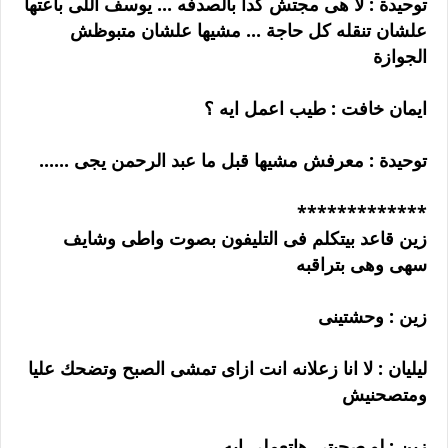
توحيدة : لا هى مجتش كدا بالصدفه ... يوسف اللى باعتها
علشان تنقله كل حاجة ... مشيها علشان متبوظش
الجوازة
ايمان خافت : طيب اعمل ايه ؟
توحيدة : معرفش مشيها قبل ما عبد الرحمن يجى ......
*************
زين قاعد بيتكلم فى التليفون بصوت واطى وشايف
سهى وهى بتراقبه
زين : وحشتينى
ليليان : لا انا زعلانه انت ازاى تمشى الصبح وتضحك عليا
ومتصحنيش
زين : لو صحيتى هاتعملى ايه