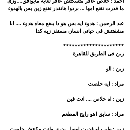
احمد : خلاص عافر متسكتش عافر لغايه مايوافق....وزى
ما قدرت تقنع امها ... بردوا هاتقدر تقنع زين بس بالهدوء
عبد الرحمن : هدوء ايه بس هو دا ينفع معاه هدوء .... انا
مشفتتش فى حياتى انسان مستفز زيه كدا
*********************
زين فى الطريق للقاهرة
زين : الو
مراد : ايه خلصت
زين : اه خلاص .... انت فين
مراد : سايق اهو رايح المطعم
زين : طيب لو قدرت اوصل بدرى وانت مكنتش خلصت