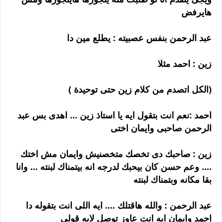
هايرفض
عبد الرحمن بنفس عصبيته : يطلع مين دا
زين : احمد مثلا
(الكل اتصدم من كلام زين حتى توحيدة )
احمد :نعم انت بتقول ايه يا استاذ زين ... اهدى بس عبد
الرحمن صاحبى وايمان اختى
زين : صاحبك دى تخصك متخصنيش وايمان مش اختك
.... وعم حسن كان بيحبك لدرجه انه بيتمناك لبنته ... وانا
بقا مكانه وبتمناك لبنته
عبد الرحمن : والله هاقتلك .... ايه اللى انت بتقوله دا
احمد وايمان ايه انت عاوز توصل لايه قولى