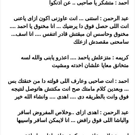
احمد : متشكر يا صاحبى .. عن اذنكوا
عبد الرحمن : استنى ... انت عاوزنى اكون ازاى ياعنى
انت اللى حصل فوق دا يرضيك ... انا مخنوق يا احمد ....
مخنوق وحاسس ان مبقتش قادر اتنفس .... انا اسف...
سامحنى مقصدش ازعلك
كريمه : متزعلش ياحمد .... اعذرو يابنى والله لسه
متخانق معايا علشان اخدته ومشيت
احمد : انت صاحبى وعارف اللى قولته دا من خنقتك بس
... وبعدين كلام مامتك صح انت مكنتش هاتوصل لنتيجه
فوق وانت بالطريقه دى .... اهدى .... وانشاء الله خير
عبد الرحمن : اهدى ازاى ..وخلاص المفروض اسافر
والباشا اللى فوق رافض ... انا لايمكن اسافر واسيبها