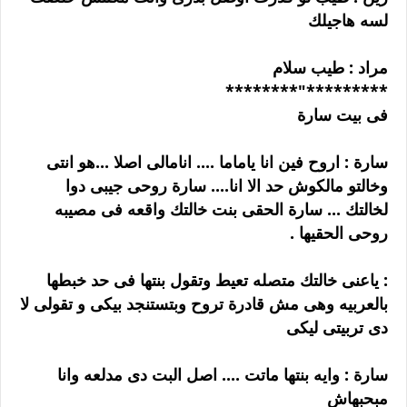
لسه هاجيلك
مراد : طيب سلام
*********"********
فى بيت سارة
سارة : اروح فين انا ياماما .... انامالى اصلا ...هو انتى
وخالتو مالكوش حد الا انا.... سارة روحى جيبى دوا
لخالتك ... سارة الحقى بنت خالتك واقعه فى مصيبه
روحى الحقيها .
: ياعنى خالتك متصله تعيط وتقول بنتها فى حد خبطها
بالعربيه وهى مش قادرة تروح وبتستنجد بيكى و تقولى لا
دى تربيتى ليكى
سارة : وايه بنتها ماتت .... اصل البت دى مدلعه وانا
مبحبهاش