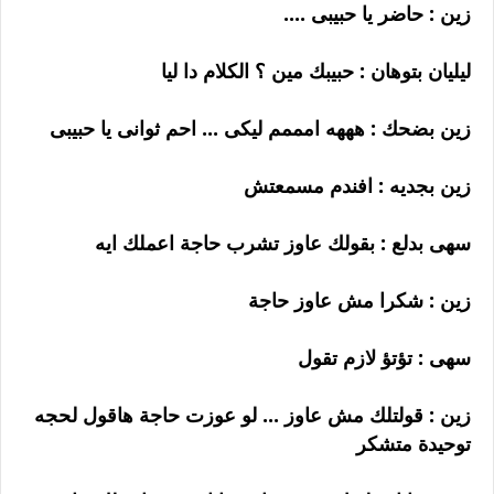
زين : حاضر يا حبيبى ....
ليليان بتوهان : حبيبك مين ؟ الكلام دا ليا
زين بضحك : هههه امممم ليكى ... احم ثوانى يا حبيبى
زين بجديه : افندم مسمعتش
سهى بدلع : بقولك عاوز تشرب حاجة اعملك ايه
زين : شكرا مش عاوز حاجة
سهى : تؤتؤ لازم تقول
زين : قولتلك مش عاوز ... لو عوزت حاجة هاقول لحجه
توحيدة متشكر