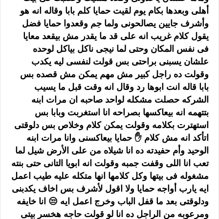
أهلى وبعدها بكام يوم لقيت حمايا كلم بابا وقاله انه هو
وأشرف جايين يصالحونى ولما جم وقعدوا حمايا فضل
يقول كلام غريب انه على قد ما يقدر مش بيقعد معايا
فى نفس المكان وحتى لما نيجى ناكل بياكل لوحده
علشان يسبنى براحتى بس قولت لنفسى ليه يكدب
وقولت ده راجل كبير مش مهم يمكن مش قصده بس
بابا قاله انت ابوها رد وقال انه وقت قبل ما يسيب
الشركه حصلت مشكله لواحد صاحبه ان مرات ابنه
بتتهمه انه بيعاكسها بصراحه انا استغربت وبابا بس
استهترت بكلامه وقولت يمكن كلام وخلاص بس دلوقتى
اتأكد انه مش كلام ✋ حمايا بيعاكسنى وانا مرات ابنه
الوحيد وأم حفيدته ده انا شيلاه من على الأرض شيل لما
تعب انا اللى وقفت جمبه وقولت انه ابويا التانى حتى بنته
مشغوله فى بيتها وكل كلامها انها متكله عليه طيب اعمل
ايه يارب أواجه حمايا ولا اقول لأشرف بس اخاف يكدبنى
ودلوقتى بعد ما قفل الباب وخرج اعمل ايه 😒 انا خايفه
ومرعوبه من الراجل ده انا لو قولت حاجه هخسر بيتى