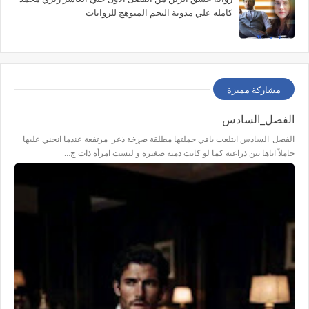
كامله علي مدونة النجم المتوهج للروايات
مشاركة مميزة
الفصل_السادس
الفصل_السادس ابتلعت باقي جملتها مطلقة صړخة ذعر مرتفعة عندما انحني عليها
حاملاً اياها بين ذراعيه كما لو كانت دمية صغيرة و ليست امرأة ذات ج…