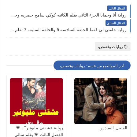
المقال التالي
رواية أنا وحمايا الجزء الثاني بقلم الكاتبه كوكي سامح حصريه وجديده على مدونة النجم المتوهج للروايات والمعلومات
المقال السابق
رواية خلقتي لي فقط الحلقة السادسه 6 والحلقة السابعه 7 بقلم أحلام فتحي حصريه وجديده على مدونة النجم المتوهج
روايات وقصص،
أخر المواضيع من قسم : روايات وقصص،
الفصل_السادس
رواية عشقني مليونير" - 💗
الفصل الثالث 💗 بقلم سالي