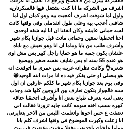
فالشركه بينزل من 8 الصبح ويرجع 12 بالليل انا عرفت
اشرف من الشركه ما انا كنت بشتغل فيها فالسكرتاريه
واول لما شوفت اشرف أعجبت بيه وهو كمان اول لما
شافنى أعجب بيه وعلى طول اتقدملى وفى وقتها كانت
لسه حماتى عايشه وكان اتفقنا ان انا ليه شقه لوحدى
احنا اتخطبنا سنتين وحماتى ماتت قبل جوازنا بكام شهر
وأشرف طلب من بابا وماما ان انا وهو نعيش مع باباه
علشان يكون جمبه ما هو حمايا راجل كبير بس مش اوى
هو عنده 55 سنه اه بس شايف نفسه صغير وبيصبغ
شعره👌 وكانت نظراته غريبه بس عمرى ما اتوقعت انه
هو يبصلى او حتى يفكر فيه ده انا مرات ابنه الوحيد😁
وفى يوم بعد جوازنا بكام شهر ما كلكم عارفين ان اول
سنه فالجواز بتكون تعارف بين الزوجين كلها شد وجذب
يعنى لسه بنعرف طباع بعض انا وأشرف اتخنقنا خناقه
كبيره بسبب اخته سومه كانت جايه تزورنا فقالت انى
نضفت ع حس اخوها واتعلمت اللبس من الاخر بتعايرنى،
انا زعلت وكبرت الموضوع فى وقتها اشرف كلم بابا
وماما علشان ياخدونى وفعلا مشيت وغضبت فى بيت