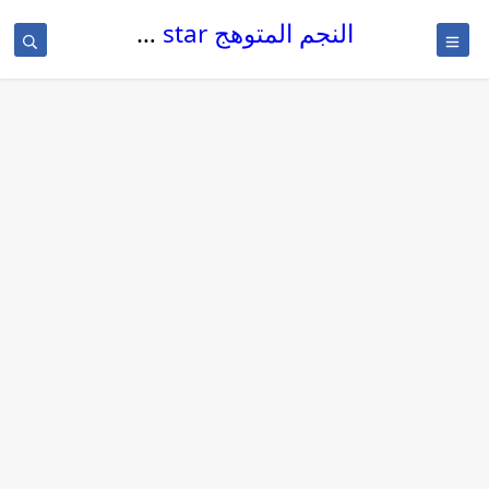
النجم المتوهج The glowing star