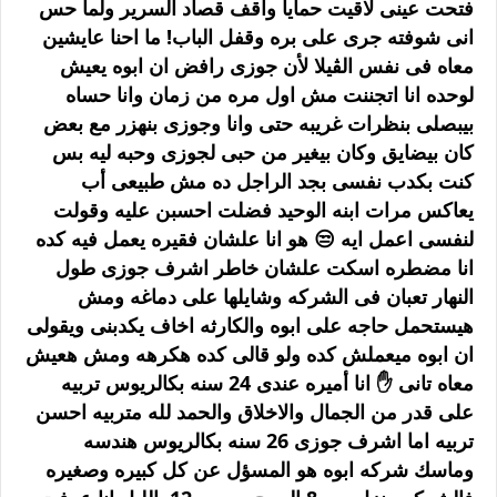
فتحت عينى لاقيت حمايا واقف قصاد السرير ولما حس
انى شوفته جرى على بره وقفل الباب! ما احنا عايشين
معاه فى نفس الڤيلا لأن جوزى رافض ان ابوه يعيش
لوحده انا اتجننت مش اول مره من زمان وانا حساه
بيبصلى بنظرات غريبه حتى وانا وجوزى بنهزر مع بعض
كان بيضايق وكان بيغير من حبى لجوزى وحبه ليه بس
كنت بكدب نفسى بجد الراجل ده مش طبيعى أب
يعاكس مرات ابنه الوحيد فضلت احسبن عليه وقولت
لنفسى اعمل ايه 😒 هو انا علشان فقيره يعمل فيه كده
انا مضطره اسكت علشان خاطر اشرف جوزى طول
النهار تعبان فى الشركه وشايلها على دماغه ومش
هيستحمل حاجه على ابوه والكارثه اخاف يكدبنى ويقولى
ان ابوه ميعملش كده ولو قالى كده هكرهه ومش هعيش
معاه تانى ✋ انا أميره عندى 24 سنه بكالريوس تربيه
على قدر من الجمال والاخلاق والحمد لله متربيه احسن
تربيه اما اشرف جوزى 26 سنه بكالريوس هندسه
وماسك شركه ابوه هو المسؤل عن كل كبيره وصغيره