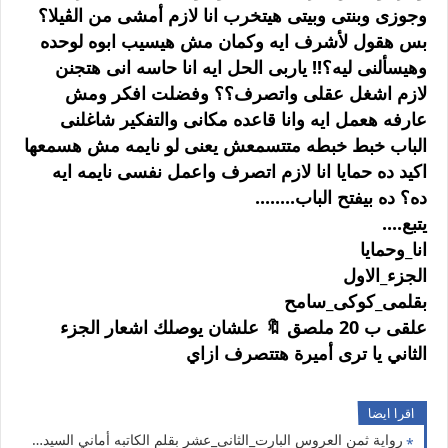
وجوزى وبنتى وبيتى هيتخرب انا لازم أمشى من الڤيلا؟
بس هقول لأشرف ايه وكمان مش هيسيب ابوه لوحده
وهيسألنى ليه؟!! ياربى الحل ايه انا حاسه انى هتجنن
لازم اشغل عقلى واتصرف؟؟ وفضلت افكر ومش
عارفه هعمل ايه وانا قاعده مكانى والتفكير شاغلنى
الباب خبط خبطه متتسمعش يعنى لو نايمه مش هسمعها
اكيد ده حمايا انا لازم اتصرف واعمل نفسى نايمه ايه
ده؟ ده بيفتح الباب........
يتبع....
انا_وحمايا
الجزء_الاول
بقلمى_كوكى_سامح
علقى ب 20 ملصق 🔖 علشان يوصلك اشعار الجزء
الثاني يا ترى أميرة هتتصرف ازاي
اقرا ايضا
رواية ثمن العروس البارت_الثانى_عشر بقلم الكاتبه أماني السيد حصريه وجديده