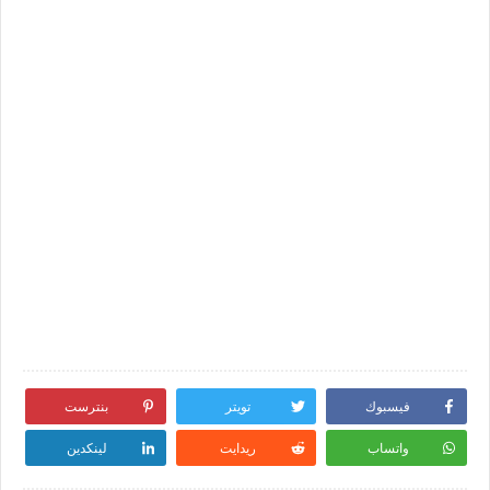
فيسبوك
تويتر
بنترست
واتساب
ريدايت
لينكدين