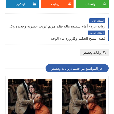
واتساب
ريدايت
لينكدين
المقال التالي
رواية عزلاء أمام سطوة ماله بقلم مريم غريب حصريه وجديده وكامله جميع الفصول على مدونة النجم المتوهج
المقال السابق
قصة الشيخ الحكيم وقارورة ماء الوجه
روايات وقصص
أخر المواضيع من قسم : روايات وقصص