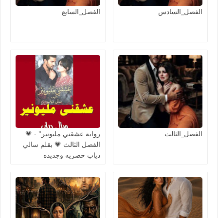
الفصل_السادس
الفصل_السابع
الفصل_الثالث
رواية عشقني مليونير" - 💗
الفصل الثالث 💗 بقلم سالي
دياب حصريه وجديده