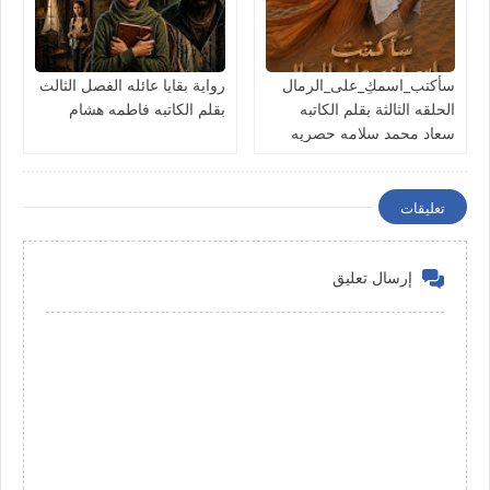
سأكتب_اسمكِ_على_الرمال
رواية بقايا عائله الفصل الثالث
الحلقه الثالثة بقلم الكاتبه
بقلم الكاتبه فاطمه هشام
سعاد محمد سلامه حصريه
وجديده
تعليقات
إرسال تعليق