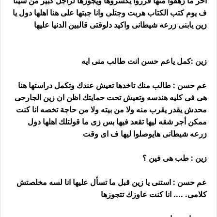
اخر ما زهقوا منها قرروا يكسروها ويجوزها لراجل كبير من سينا
ف يوم كتب الكتاب هربت وجتلى وانا جبتها على هنا اهلها دول يا
زين يابنى زرعه شيطانى واكيد دلوقتى قالبين الدنيا عليها
زين :كمل ياعم حسن انت طالب منى ايه
عم حسن : طالب منك تاخدها تعيش عندك وتكمل دراستها هنا
هى فى كليه هندسه وتعيش تحت حمايتك اظن ان زين الجارحى
محدش يقدر يقرب منه ولا من بيته ولا من حاجة تخصه انا كنت
ممكن أجر شقه ليها تقعد فيها بس زى ما قولتلك اهلها دول
زرعه شيطانى هايوصلوا ليها ف اى وقت
زين : طب هى فين ؟
عم حسن : استنى يا زين قبل ما تسأل عليها انا لسه مخلصتش
كلامى. .... انا كنت عاوزك تتجوزها