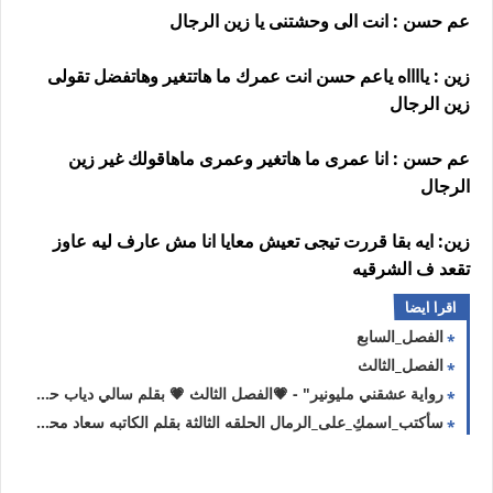
عم حسن : انت الى وحشتنى يا زين الرجال
زين : يااااه ياعم حسن انت عمرك ما هاتتغير وهاتفضل تقولى
زين الرجال
عم حسن : انا عمرى ما هاتغير وعمرى ماهاقولك غير زين
الرجال
زين: ايه بقا قررت تيجى تعيش معايا انا مش عارف ليه عاوز
تقعد ف الشرقيه
اقرا ايضا
الفصل_السابع
الفصل_الثالث
رواية عشقني مليونير" - 💗الفصل الثالث 💗 بقلم سالي دياب حصريه وجديده
سأكتب_اسمكِ_على_الرمال الحلقه الثالثة بقلم الكاتبه سعاد محمد سلامه حصريه وجديده