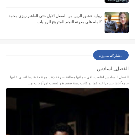
رواية عشق الزين من الفصل الاول حتي العاشر زيزي محمد
كامله علي مدونة النجم المتوهج للروايات
مشاركة مميزة
الفصل_السادس
الفصل_السادس ابتلعت باقي جملتها مطلقة صړخة ذعر مرتفعة عندما انحني عليها
حاملاً اياها بين ذراعيه كما لو كانت دمية صغيرة و ليست امرأة ذات ج…