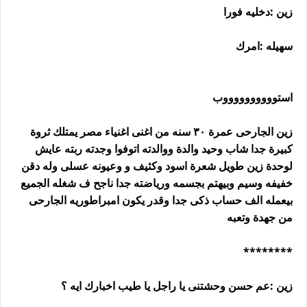
زين :دخليه فورا
سهيله :امرك
استووووووووووب
زين الجارحى عمرة ٣٠ سنه من اغنى اغنياء مصر يمتلك ثروة
كبيرة جدا شاب وحيد والدة ووالدته اتوفوا وجدته ربته عايش
لوحدة زين طويل شعرة اسود وكثيف و وعيونه عسلى وله دقن
خفيفه وسيم وبيهتم بجسمه ورياضته جدا ناجح ف شغله الجميع
بيعمله الف حساب ذكى جدا وقدر يكون امبراطوريه الجارحى
من جهدة وتعبه
********
زين :عم حسن وحشتنى يا راجل يا طيب اخبارك ايه ؟