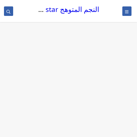
النجم المتوهج The glowing star