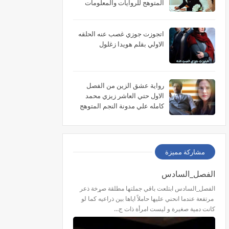
المتوهج للروايات والمعلومات
اتجوزت جوزي غصب عنه الحلقه
الاولي بقلم هويدا زغلول
رواية عشق الزين من الفصل
الاول حتي العاشر زيزي محمد
كامله علي مدونة النجم المتوهج
للروايات
مشاركة مميزة
الفصل_السادس
الفصل_السادس ابتلعت باقي جملتها مطلقة صړخة ذعر
مرتفعة عندما انحني عليها حاملاً اياها بين ذراعيه كما لو
كانت دمية صغيرة و ليست امرأة ذات ج…