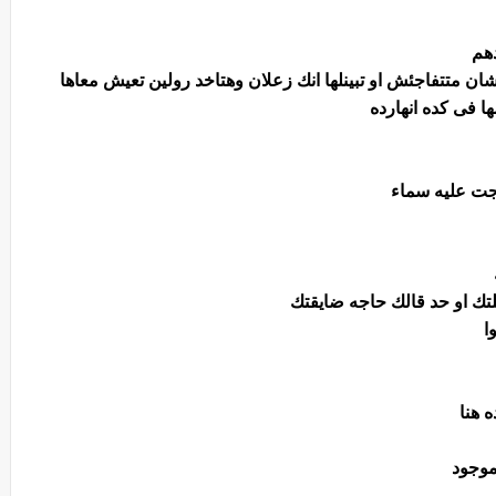
دهم
ان متتفاجئش او تبينلها انك زعلان وهتاخد رولين تعيش معاها
ا فى كده انهارده
جت عليه سماء
لتك او حد قالك حاجه ضايقتك
ا
 هنا
 موجود