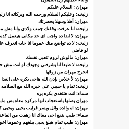
مهران : السلام عليكم
زليخه: وعليكم السلام ورحمه الله وبركاته انا ز
مهران: أهلا وسهلا بحضرتك
زليخه: انا عرفت وقفتك جمب ولادى وانا مش م
مهران: لا ابدا ده واجب اى حد مكانى هيعمل كده
زليخه: لا ده تواضع منك عموما انا حابه اتعرف ع
لو فاضى
مهران: مالوش لزوم تتعبى نفسك
زليخه: لا طبعا انا يشرفني وجودك لو انت مش حا
اتحرج مهران من زوقها
مهران: لأ خلاص بإذن الله هاجى بكره على الغدا
زليخه: تمام يا حبيبي على خيره الله مع السلامه
سماء: انت هتتغدى بكره بره
مهران بصلها باستعجاب انها مركزه معاه بس ما
مهران: اه والده وائل ويسر قرايب يحيى ويحيى 
سماء: طيب ينفع اجى معاك انا زهقت من القاعد
مهران: طيب تمام هبلغ يحيى يبلغهم وعموما اخو