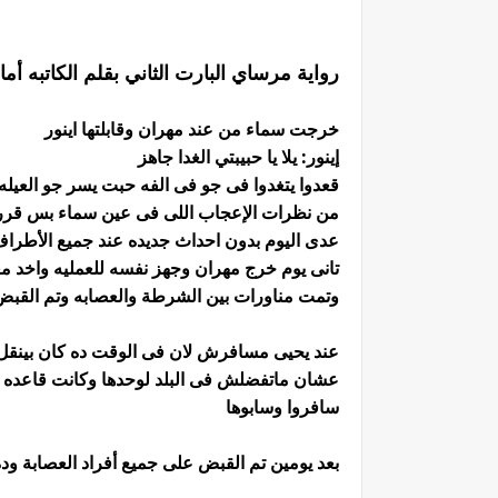
رواية مرساي البارت الثاني بقلم الكاتبه 
خرجت سماء من عند مهران وقابلتها اينور
إينور: يلا يا حبيبتي الغدا جاهز
قعدوا يتغدوا فى جو فى الفه حبت يسر جو العيله
من نظرات الإعجاب اللى فى عين سماء بس قررت
عدى اليوم بدون احداث جديده عند جميع الأطرا
تانى يوم خرج مهران وجهز نفسه للعمليه واخد م
وتمت مناورات بين الشرطة والعصابه وتم القب
عند يحيى مسافرش لان فى الوقت ده كان بينق
عشان ماتفضلش فى البلد لوحدها وكانت قاعده ع
سافروا وسابوها
بعد يومين تم القبض على جميع أفراد العصابة 