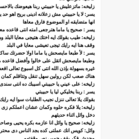
زليخه: ماتزعليش يا حبيبتي ربنا هيعوضك بالاح
يسر: لا يا حبيبتي مش زعلانه ادينى بريح اهو 
انها متضايقه او الموضوع فارق معاها
يسر : صحيح يا ماما هترجعى امته انتى قاعده معا
زليخه: طيب بقولك ايه اختك هتيجى معايا البلد
وقف هنا ايه رايك تيجى تعيشى معايا في البلد
يسر : لأ طبعا مايصحش يا ماما اولا حضرتك ساك
وطبعا مايصحش اتقل على خالوا وأفضل قاعده معاه
غيره بسهولة بإذن الله انتى كل اسبوع تعالى اقعدى
هناك صعب لكن رولين سهل تنقل وتتاقلم كمان 
زليخه: على عيني يا حبيبتي اسيبك ده انتى سندى 
يسر : ربنا يخليكي ليا يا حبيبتي
بقولك يلا تعالى ننزل نجيب الطلبات سوا ايه رايك
زليخه: يلا فكره حلوه وكمان عشان اعملكم زى ا
دخل وائل اثناء حديثهم
زليخه: صحيح يا وائل انا عازمه بكره يحيى وصاح
وائل: كويس انك عملتى كده بجد الناس دى محت
محدش فكر يقف جمبى نص وقفتهم