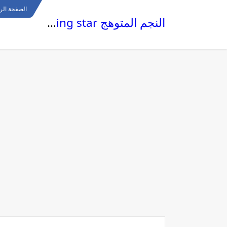
الصفحة الر
النجم المتوهج The glowing star