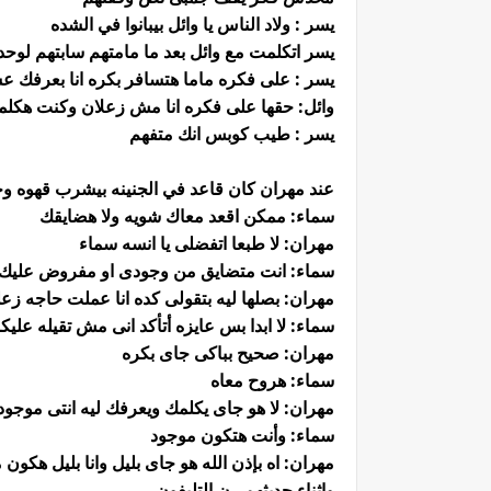
يسر : ولاد الناس يا وائل بيبانوا في الشده
يسر اتكلمت مع وائل بعد ما مامتهم سابتهم لوح
يسر : على فكره ماما هتسافر بكره انا بعرفك عش
وائل: حقها على فكره انا مش زعلان وكنت هكلمه
يسر : طيب كوبس انك متفهم
عند مهران كان قاعد في الجنينه بيشرب قهوه و
سماء: ممكن اقعد معاك شويه ولا هضايقك
مهران: لا طبعا اتفضلى يا انسه سماء
سماء: انت متضايق من وجودى او مفروض عليك
مهران: بصلها ليه بتقولى كده انا عملت حاجه زع
سماء: لا ابدا بس عايزه أتأكد انى مش تقيله عليكو
مهران: صحيح بباكى جاى بكره
سماء: هروح معاه
مهران: لا هو جاى يكلمك ويعرفك ليه انتى موجوده
سماء: وأنت هتكون موجود
مهران: اه بإذن الله هو جاى بليل وانا بليل هكون
واثناء حديثهم رن التليفون