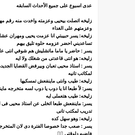
عدى اسبوع على جميع الأحداث السابقه
زليخه اتصلت بيحيى وعزمته واخدت منه رقم مه
وعزمتهم على الغداء
زليخه: يسر حبيبتي انا عزمت يحيى ومهران عشا
تساعديني احضر عزومه حلوه تليق بيهم
يسر : حاضر يا ماما ماتشليش هم شوفي انتى عايز
زليخه: هو انتى قاعدتى من شغلك ولا ايه
يسر : استاذ محيى تعبان وبيرفض القضايا الجديده و
لمكاتب تانيه
زليخه: طيب وانتى ماينفعش تمسكيها
يسر: لأ طبعا انا يا دوب يا دوب لسه متخرجه ما
زليخه: طيب هتعملى ايه
يسر: ماينفعش طبعا اتخلى عن استاذ محيى فى
تدريب لمكتب تانى
زليخه: وهو سهل كده
يسر : صعب جدا خصوصا الفترة دى لان المتخرجين
فاضيه دلوقتي 😮‍💨