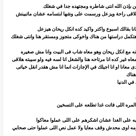
سن بإذن الله انتى شاطره ومجتهده جدا في شغلك
حد يلاقى راحة ويزعل ورسمت على وشها ابتسامه عشان ماتبينش
نا بقالك اسبوع واكتر واكيد كده انكل ريحان هيزعل
 وهتكمل دراستها من هناك واخوكى متجوز ومستقر هنا وانتى شغلك
نه مع انكل ريحان وهو معاه شاب فى البيت وانا مش صغيره
 غير كده انا مرتاحه هنا والشغل انا لسه فيه ولو سيبته هلاقى
 معانا او انا اجيلك في الإجازات انما انا مش هقدر انقل خياتى
هناك
في الدنيا
لمره اللى فاتت غدا تطلعه على التسخين
به على الغدا عشان اشكرهم على اللى عملوا معاكوا
رمه اوى محدش وقف معايا ولا عمل نص اللى عملوا حتى صحابي